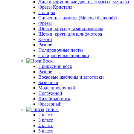
Диски корундовые для пластмассы, металла
Фрезы Кристалл
Полиры
Спеченные алмазы (Sintered diamonds)
Фрезы
Щетки, круги для микромотора
Щетки, круги для шлифмотора
Камни
Разное
Полировочные пасты
Полировочные порошки
Воск
Прикусной воск
Разное
Восковые шаблоны и заготовки
Базисный
Моделировочный
Погружной
Литейный воск
Фрезерный
Гипсы
2 класс
3 класс
4 класс
5 класс