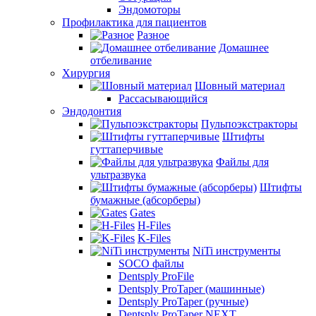
Эндомоторы
Профилактика для пациентов
Разное
Домашнее
отбеливание
Хирургия
Шовный материал
Рассасывающийся
Эндодонтия
Пульпоэкстракторы
Штифты
гуттаперчивые
Файлы для
ультразвука
Штифты
бумажные (абсорберы)
Gates
H-Files
K-Files
NiTi инструменты
SOCO файлы
Dentsply ProFile
Dentsply ProTaper (машинные)
Dentsply ProTaper (ручные)
Dentsply ProTaper NEXT