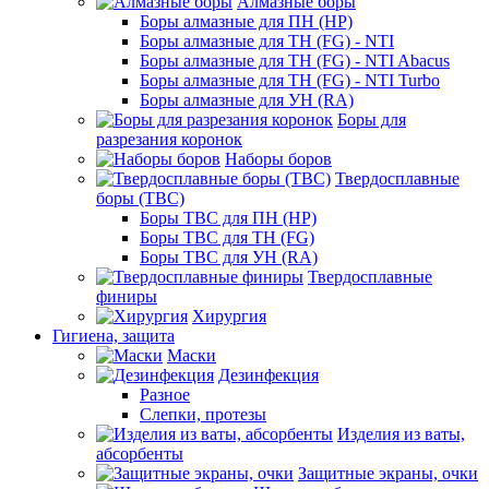
Алмазные боры
Боры алмазные для ПН (HP)
Боры алмазные для ТН (FG) - NTI
Боры алмазные для ТН (FG) - NTI Abacus
Боры алмазные для ТН (FG) - NTI Turbo
Боры алмазные для УН (RA)
Боры для
разрезания коронок
Наборы боров
Твердосплавные
боры (ТВС)
Боры ТВС для ПН (HP)
Боры ТВС для ТН (FG)
Боры ТВС для УН (RA)
Твердосплавные
финиры
Хирургия
Гигиена, защита
Маски
Дезинфекция
Разное
Слепки, протезы
Изделия из ваты,
абсорбенты
Защитные экраны, очки