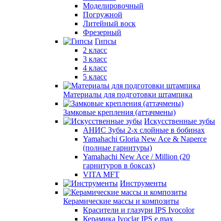
Моделировочный
Погружной
Литейный воск
Фрезерный
Гипсы
2 класс
3 класс
4 класс
5 класс
Материалы для подготовки штампика
Замковые крепления (аттачмены)
Искусственные зубы
АНИС Зубы 2-х слойные в бобинах
Yamahachi Gloria New Ace & Naperce
(полные гарнитуры)
Yamahachi New Ace / Million (20
гарнитуров в боксах)
VITA MFT
Инструменты
Керамические массы и композиты
Красители и глазури IPS Ivocolor
Керамика Ivoclar IPS e.max