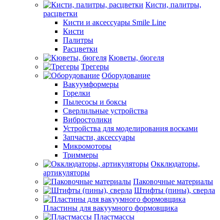
Кисти, палитры,
расцветки
Кисти и аксессуары Smile Line
Кисти
Палитры
Расцветки
Кюветы, бюгеля
Трегеры
Оборудование
Вакуумформеры
Горелки
Пылесосы и боксы
Сверлильные устройства
Вибростолики
Устройства для моделирования восками
Запчасти, аксессуары
Микромоторы
Триммеры
Окклюдаторы,
артикуляторы
Паковочные материалы
Штифты (пины), сверла
Пластины для вакуумного формовщика
Пластмассы