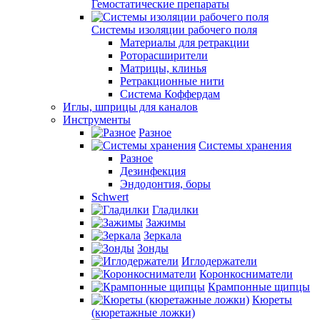
Гемостатические препараты
Системы изоляции рабочего поля
Материалы для ретракции
Роторасширители
Матрицы, клинья
Ретракционные нити
Система Коффердам
Иглы, шприцы для каналов
Инструменты
Разное
Системы хранения
Разное
Дезинфекция
Эндодонтия, боры
Schwert
Гладилки
Зажимы
Зеркала
Зонды
Иглодержатели
Коронкосниматели
Крампонные щипцы
Кюреты
(кюретажные ложки)