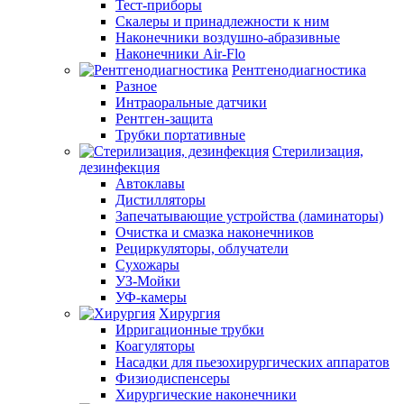
Тест-приборы
Скалеры и принадлежности к ним
Наконечники воздушно-абразивные
Наконечники Air-Flo
Рентгенодиагностика
Разное
Интраоральные датчики
Рентген-защита
Трубки портативные
Стерилизация,
дезинфекция
Автоклавы
Дистилляторы
Запечатывающие устройства (ламинаторы)
Очистка и смазка наконечников
Рециркуляторы, облучатели
Сухожары
УЗ-Мойки
УФ-камеры
Хирургия
Ирригационные трубки
Коагуляторы
Насадки для пьезохирургических аппаратов
Физиодиспенсеры
Хирургические наконечники