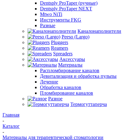
Dentsply ProTaper (ручные)
Dentsply ProTaper NEXT
Mtwo NiTi
Инструменты FKG
Разные
Каналонаполнители
Peeso (Largo)
Pluggers
Reamers
Spreaders
Аксессуары
Материалы
Распломбирование каналов
Девитализация и обработка пульпы
Лечение
Обработка каналов
Пломбирование каналов
Разное
Термогуттаперча
Главная
-
Каталог
-
Материалы для терапевтической стоматологии