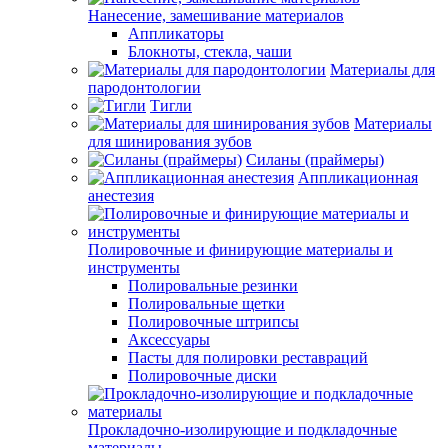
Нанесение, замешивание материалов
Аппликаторы
Блокноты, стекла, чаши
Материалы для
пародонтологии
Тигли
Материалы
для шинирования зубов
Силаны (праймеры)
Аппликационная
анестезия
Полировочные и финирующие материалы и
инструменты
Полировальные резинки
Полировальные щетки
Полировочные штрипсы
Аксессуары
Пасты для полировки реставраций
Полировочные диски
Прокладочно-изолирующие и подкладочные
материалы