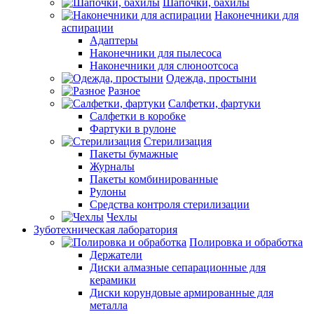
Шапочки, бахилы
Наконечники для
аспирации
Адаптеры
Наконечники для пылесоса
Наконечники для слюноотсоса
Одежда, простыни
Разное
Салфетки, фартуки
Салфетки в коробке
Фартуки в рулоне
Стерилизация
Пакеты бумажные
Журналы
Пакеты комбинированные
Рулоны
Средства контроля стерилизации
Чехлы
Зуботехническая лаборатория
Полировка и обработка
Держатели
Диски алмазные сепарационные для
керамики
Диски корундовые армированные для
металла