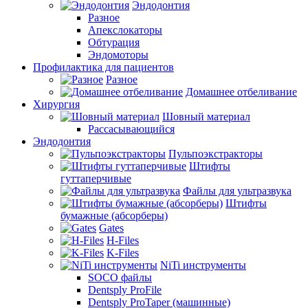
Эндодонтия
Разное
Апекслокаторы
Обтурация
Эндомоторы
Профилактика для пациентов
Разное
Домашнее отбеливание
Хирургия
Шовный материал
Рассасывающийся
Эндодонтия
Пульпоэкстракторы
Штифты
гуттаперчивые
Файлы для ультразвука
Штифты
бумажные (абсорберы)
Gates
H-Files
K-Files
NiTi инструменты
SOCO файлы
Dentsply ProFile
Dentsply ProTaper (машинные)