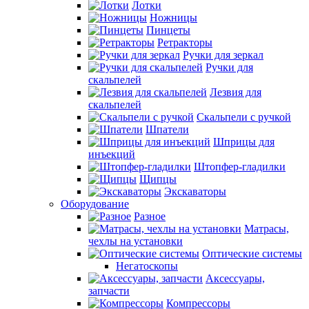
Лотки
Ножницы
Пинцеты
Ретракторы
Ручки для зеркал
Ручки для
скальпелей
Лезвия для
скальпелей
Скальпели с ручкой
Шпатели
Шприцы для
инъекций
Штопфер-гладилки
Щипцы
Экскаваторы
Оборудование
Разное
Матрасы,
чехлы на установки
Оптические системы
Негатоскопы
Аксессуары,
запчасти
Компрессоры