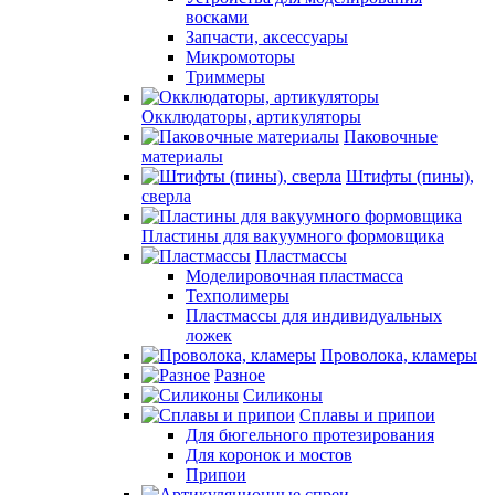
восками
Запчасти, аксессуары
Микромоторы
Триммеры
Окклюдаторы, артикуляторы
Паковочные
материалы
Штифты (пины),
сверла
Пластины для вакуумного формовщика
Пластмассы
Моделировочная пластмасса
Техполимеры
Пластмассы для индивидуальных
ложек
Проволока, кламеры
Разное
Силиконы
Сплавы и припои
Для бюгельного протезирования
Для коронок и мостов
Припои