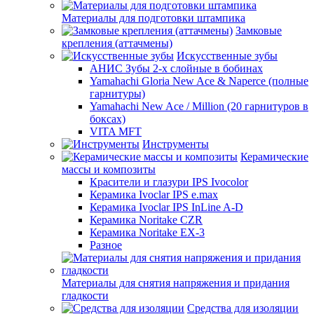
Материалы для подготовки штампика
Замковые
крепления (аттачмены)
Искусственные зубы
АНИС Зубы 2-х слойные в бобинах
Yamahachi Gloria New Ace & Naperce (полные
гарнитуры)
Yamahachi New Ace / Million (20 гарнитуров в
боксах)
VITA MFT
Инструменты
Керамические
массы и композиты
Красители и глазури IPS Ivocolor
Керамика Ivoclar IPS e.max
Керамика Ivoclar IPS InLine A-D
Керамика Noritake CZR
Керамика Noritake EX-3
Разное
Материалы для снятия напряжения и придания
гладкости
Средства для изоляции