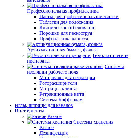
Профессиональная профилактика
Пасты для профессиональной чистки
Таблетки для полоскания
Клиническое отбеливание
Порошки для пескоструя
Профилактика кариеса
Артикуляционная бумага, фольга
Гемостатические
препараты
Системы
изоляции рабочего поля
Материалы для ретракции
Роторасширители
Матрицы, клинья
Ретракционные нити
Система Коффердам
Иглы, шприцы для каналов
Инструменты
Разное
Системы хранения
Разное
Дезинфекция