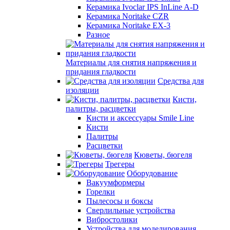
Керамика Ivoclar IPS InLine A-D
Керамика Noritake CZR
Керамика Noritake EX-3
Разное
Материалы для снятия напряжения и
придания гладкости
Средства для
изоляции
Кисти,
палитры, расцветки
Кисти и аксессуары Smile Line
Кисти
Палитры
Расцветки
Кюветы, бюгеля
Трегеры
Оборудование
Вакуумформеры
Горелки
Пылесосы и боксы
Сверлильные устройства
Вибростолики
Устройства для моделирования