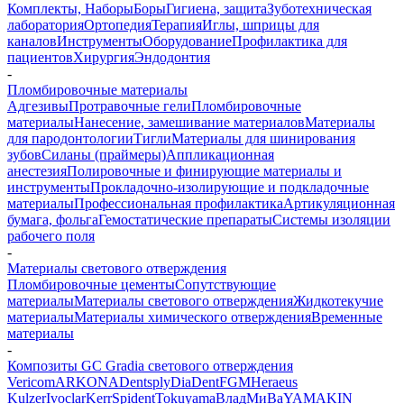
Комплекты, Наборы
Боры
Гигиена, защита
Зуботехническая
лаборатория
Ортопедия
Терапия
Иглы, шприцы для
каналов
Инструменты
Оборудование
Профилактика для
пациентов
Хирургия
Эндодонтия
-
Пломбировочные материалы
Адгезивы
Протравочные гели
Пломбировочные
материалы
Нанесение, замешивание материалов
Материалы
для пародонтологии
Тигли
Материалы для шинирования
зубов
Силаны (праймеры)
Аппликационная
анестезия
Полировочные и финирующие материалы и
инструменты
Прокладочно-изолирующие и подкладочные
материалы
Профессиональная профилактика
Артикуляционная
бумага, фольга
Гемостатические препараты
Системы изоляции
рабочего поля
-
Материалы светового отверждения
Пломбировочные цементы
Сопутствующие
материалы
Материалы светового отверждения
Жидкотекучие
материалы
Материалы химического отверждения
Временные
материалы
-
Композиты GC Gradia светового отверждения
Vericom
ARKONA
Dentsply
DiaDent
FGM
Heraeus
Kulzer
Ivoclar
Kerr
Spident
Tokuyama
ВладМиВа
YAMAKIN