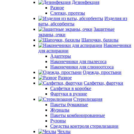
Дезинфекция
Разное
Слепки, протезы
Изделия из
ваты, абсорбенты
Защитные
экраны, очки
Шапочки, бахилы
Наконечники
для аспирации
Адаптеры
Наконечники для пылесоса
Наконечники для слюноотсоса
Одежда, простыни
Разное
Салфетки, фартуки
Салфетки в коробке
Фартуки в рулоне
Стерилизация
Пакеты бумажные
Журналы
Пакеты комбинированные
Рулоны
Средства контроля стерилизации
Чехлы