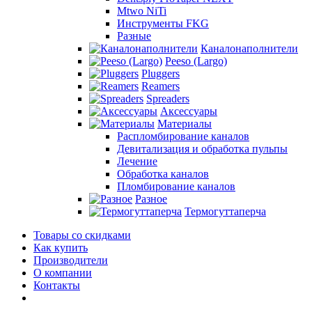
Mtwo NiTi
Инструменты FKG
Разные
Каналонаполнители
Peeso (Largo)
Pluggers
Reamers
Spreaders
Аксессуары
Материалы
Распломбирование каналов
Девитализация и обработка пульпы
Лечение
Обработка каналов
Пломбирование каналов
Разное
Термогуттаперча
Товары со скидками
Как купить
Производители
О компании
Контакты