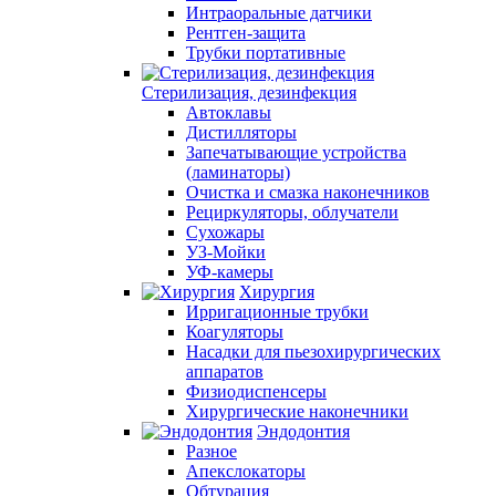
Интраоральные датчики
Рентген-защита
Трубки портативные
Стерилизация, дезинфекция
Автоклавы
Дистилляторы
Запечатывающие устройства
(ламинаторы)
Очистка и смазка наконечников
Рециркуляторы, облучатели
Сухожары
УЗ-Мойки
УФ-камеры
Хирургия
Ирригационные трубки
Коагуляторы
Насадки для пьезохирургических
аппаратов
Физиодиспенсеры
Хирургические наконечники
Эндодонтия
Разное
Апекслокаторы
Обтурация