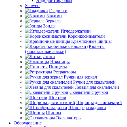
Эндодонтия, боры
Schwert
Гладилки
Зажимы
Зеркала
Зонды
Иглодержатели
Коронкосниматели
Крампонные щипцы
Кюреты
(кюретажные ложки)
Лотки
Ножницы
Пинцеты
Ретракторы
Ручки для зеркал
Ручки для скальпелей
Лезвия для скальпелей
Скальпели с ручкой
Шпатели
Шприцы для инъекций
Штопфер-гладилки
Щипцы
Экскаваторы
Оборудование