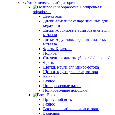
Зуботехническая лаборатория
Полировка и
обработка
Держатели
Диски алмазные сепарационные для
керамики
Диски корундовые армированные для
металла
Диски корундовые для пластмассы,
металла
Фрезы Кристалл
Полиры
Спеченные алмазы (Sintered diamonds)
Фрезы
Щетки, круги для микромотора
Щетки, круги для шлифмотора
Камни
Разное
Полировочные пасты
Полировочные порошки
Воск
Прикусной воск
Разное
Восковые шаблоны и заготовки
Базисный