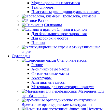
Моделировочная пластмасса
Техполимеры
Пластмассы для индивидуальных ложек
Проволока, кламеры
Разное
Силиконы
Сплавы и припои
Для бюгельного протезирования
Для коронок и мостов
Припои
Артикуляционные
спреи
Ортопедия
Слепочные массы
Разное
А-силиконовые массы
С-силиконовые массы
Аксессуары
Альгинатные массы
Материалы для регистрации прикуса
Материалы для
перебазировки
Временные ортопедические конструкции
Цементы