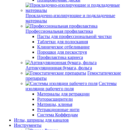
Прокладочно-изолирующие и подкладочные
материалы
Профессиональная профилактика
Пасты для профессиональной чистки
Таблетки для полоскания
Клиническое отбеливание
Порошки для пескоструя
Профилактика кариеса
Артикуляционная бумага, фольга
Гемостатические
препараты
Системы
изоляции рабочего поля
Материалы для ретракции
Роторасширители
Матрицы, клинья
Ретракционные нити
Система Коффердам
Иглы, шприцы для каналов
Инструменты