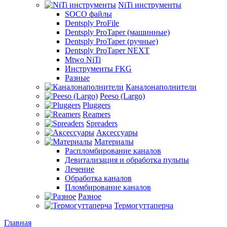
NiTi инструменты
SOCO файлы
Dentsply ProFile
Dentsply ProTaper (машинные)
Dentsply ProTaper (ручные)
Dentsply ProTaper NEXT
Mtwo NiTi
Инструменты FKG
Разные
Каналонаполнители
Peeso (Largo)
Pluggers
Reamers
Spreaders
Аксессуары
Материалы
Распломбирование каналов
Девитализация и обработка пульпы
Лечение
Обработка каналов
Пломбирование каналов
Разное
Термогуттаперча
Главная