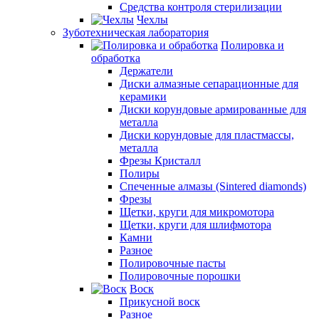
Средства контроля стерилизации
Чехлы
Зуботехническая лаборатория
Полировка и
обработка
Держатели
Диски алмазные сепарационные для
керамики
Диски корундовые армированные для
металла
Диски корундовые для пластмассы,
металла
Фрезы Кристалл
Полиры
Спеченные алмазы (Sintered diamonds)
Фрезы
Щетки, круги для микромотора
Щетки, круги для шлифмотора
Камни
Разное
Полировочные пасты
Полировочные порошки
Воск
Прикусной воск
Разное