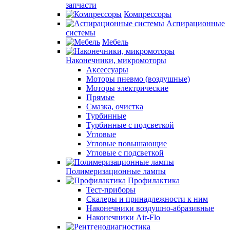
запчасти
Компрессоры
Аспирационные
системы
Мебель
Наконечники, микромоторы
Аксессуары
Моторы пневмо (воздушные)
Моторы электрические
Прямые
Смазка, очистка
Турбинные
Турбинные с подсветкой
Угловые
Угловые повышающие
Угловые с подсветкой
Полимеризационные лампы
Профилактика
Тест-приборы
Скалеры и принадлежности к ним
Наконечники воздушно-абразивные
Наконечники Air-Flo