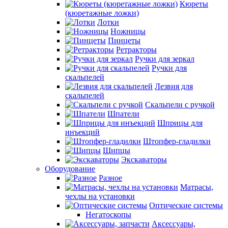
Кюреты
(кюретажные ложки)
Лотки
Ножницы
Пинцеты
Ретракторы
Ручки для зеркал
Ручки для
скальпелей
Лезвия для
скальпелей
Скальпели с ручкой
Шпатели
Шприцы для
инъекций
Штопфер-гладилки
Щипцы
Экскаваторы
Оборудование
Разное
Матрасы,
чехлы на установки
Оптические системы
Негатоскопы
Аксессуары,