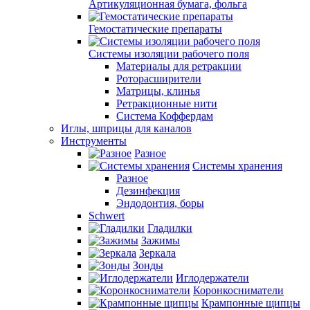
Артикуляционная бумага, фольга
Гемостатические препараты
Системы изоляции рабочего поля
Материалы для ретракции
Роторасширители
Матрицы, клинья
Ретракционные нити
Система Коффердам
Иглы, шприцы для каналов
Инструменты
Разное
Системы хранения
Разное
Дезинфекция
Эндодонтия, боры
Schwert
Гладилки
Зажимы
Зеркала
Зонды
Иглодержатели
Коронкосниматели
Крампонные щипцы