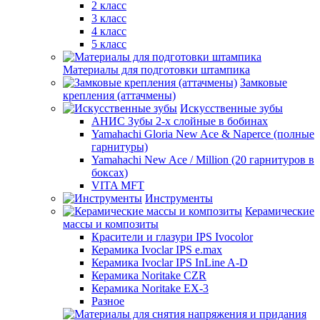
2 класс
3 класс
4 класс
5 класс
Материалы для подготовки штампика
Замковые
крепления (аттачмены)
Искусственные зубы
АНИС Зубы 2-х слойные в бобинах
Yamahachi Gloria New Ace & Naperce (полные
гарнитуры)
Yamahachi New Ace / Million (20 гарнитуров в
боксах)
VITA MFT
Инструменты
Керамические
массы и композиты
Красители и глазури IPS Ivocolor
Керамика Ivoclar IPS e.max
Керамика Ivoclar IPS InLine A-D
Керамика Noritake CZR
Керамика Noritake EX-3
Разное