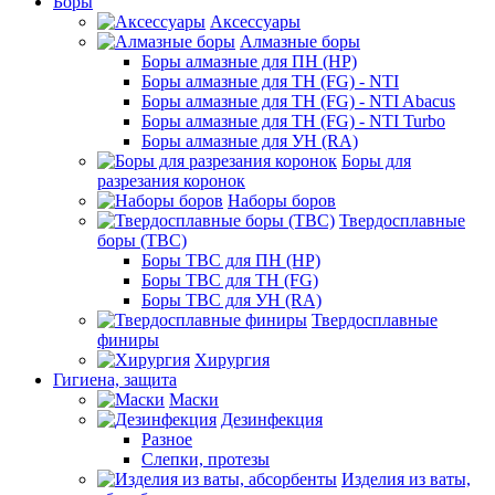
Боры
Аксессуары
Алмазные боры
Боры алмазные для ПН (HP)
Боры алмазные для ТН (FG) - NTI
Боры алмазные для ТН (FG) - NTI Abacus
Боры алмазные для ТН (FG) - NTI Turbo
Боры алмазные для УН (RA)
Боры для
разрезания коронок
Наборы боров
Твердосплавные
боры (ТВС)
Боры ТВС для ПН (HP)
Боры ТВС для ТН (FG)
Боры ТВС для УН (RA)
Твердосплавные
финиры
Хирургия
Гигиена, защита
Маски
Дезинфекция
Разное
Слепки, протезы
Изделия из ваты,