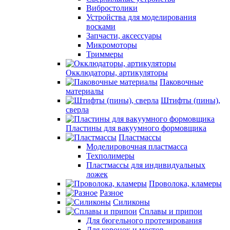
Вибростолики
Устройства для моделирования
восками
Запчасти, аксессуары
Микромоторы
Триммеры
Окклюдаторы, артикуляторы
Паковочные
материалы
Штифты (пины),
сверла
Пластины для вакуумного формовщика
Пластмассы
Моделировочная пластмасса
Техполимеры
Пластмассы для индивидуальных
ложек
Проволока, кламеры
Разное
Силиконы
Сплавы и припои
Для бюгельного протезирования
Для коронок и мостов