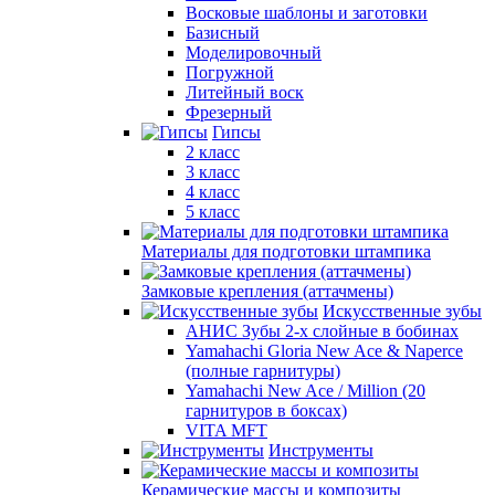
Восковые шаблоны и заготовки
Базисный
Моделировочный
Погружной
Литейный воск
Фрезерный
Гипсы
2 класс
3 класс
4 класс
5 класс
Материалы для подготовки штампика
Замковые крепления (аттачмены)
Искусственные зубы
АНИС Зубы 2-х слойные в бобинах
Yamahachi Gloria New Ace & Naperce
(полные гарнитуры)
Yamahachi New Ace / Million (20
гарнитуров в боксах)
VITA MFT
Инструменты
Керамические массы и композиты