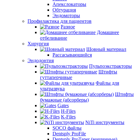
Апекслокаторы
Обтурация
Эндомоторы
Профилактика для пациентов
Разное
Домашнее
отбеливание
Хирургия
Шовный материал
Рассасывающийся
Эндодонтия
Пульпоэкстракторы
Штифты
гуттаперчивые
Файлы для
ультразвука
Штифты
бумажные (абсорберы)
Gates
H-Files
K-Files
NiTi инструменты
SOCO файлы
Dentsply ProFile
Dentsply ProTaper (машинные)