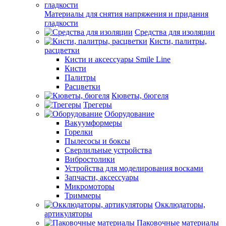
Материалы для снятия напряжения и придания
гладкости
Средства для изоляции
Кисти, палитры,
расцветки
Кисти и аксессуары Smile Line
Кисти
Палитры
Расцветки
Кюветы, бюгеля
Трегеры
Оборудование
Вакуумформеры
Горелки
Пылесосы и боксы
Сверлильные устройства
Вибростолики
Устройства для моделирования восками
Запчасти, аксессуары
Микромоторы
Триммеры
Окклюдаторы,
артикуляторы
Паковочные материалы