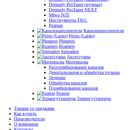
Dentsply ProTaper (ручные)
Dentsply ProTaper NEXT
Mtwo NiTi
Инструменты FKG
Разные
Каналонаполнители
Peeso (Largo)
Pluggers
Reamers
Spreaders
Аксессуары
Материалы
Распломбирование каналов
Девитализация и обработка пульпы
Лечение
Обработка каналов
Пломбирование каналов
Разное
Термогуттаперча
Товары со скидками
Как купить
Производители
О компании
Контакты