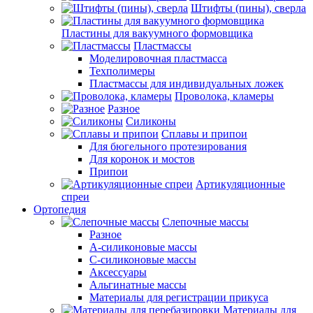
Штифты (пины), сверла
Пластины для вакуумного формовщика
Пластмассы
Моделировочная пластмасса
Техполимеры
Пластмассы для индивидуальных ложек
Проволока, кламеры
Разное
Силиконы
Сплавы и припои
Для бюгельного протезирования
Для коронок и мостов
Припои
Артикуляционные
спреи
Ортопедия
Слепочные массы
Разное
А-силиконовые массы
С-силиконовые массы
Аксессуары
Альгинатные массы
Материалы для регистрации прикуса
Материалы для