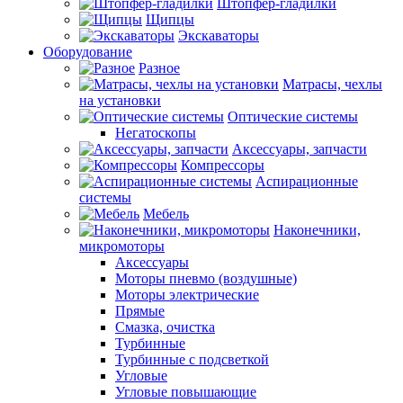
Штопфер-гладилки
Щипцы
Экскаваторы
Оборудование
Разное
Матрасы, чехлы
на установки
Оптические системы
Негатоскопы
Аксессуары, запчасти
Компрессоры
Аспирационные
системы
Мебель
Наконечники,
микромоторы
Аксессуары
Моторы пневмо (воздушные)
Моторы электрические
Прямые
Смазка, очистка
Турбинные
Турбинные с подсветкой
Угловые
Угловые повышающие