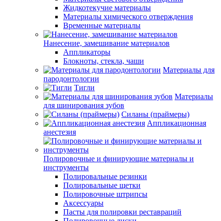
Жидкотекучие материалы
Материалы химического отверждения
Временные материалы
Нанесение, замешивание материалов
Аппликаторы
Блокноты, стекла, чаши
Материалы для
пародонтологии
Тигли
Материалы
для шинирования зубов
Силаны (праймеры)
Аппликационная
анестезия
Полировочные и финирующие материалы и
инструменты
Полировальные резинки
Полировальные щетки
Полировочные штрипсы
Аксессуары
Пасты для полировки реставраций
Полировочные диски