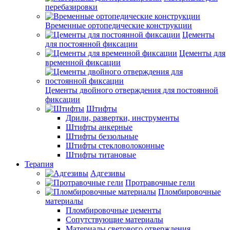
перебазировки
Временные ортопедические конструкции
Цементы
для постоянной фиксации
Цементы для
временной фиксации
Цементы двойного отверждения для постоянной
фиксации
Штифты
Дрили, развертки, инструменты
Штифты анкерные
Штифты беззольные
Штифты стекловолоконные
Штифты титановые
Терапия
Адгезивы
Протравочные гели
Пломбировочные
материалы
Пломбировочные цементы
Сопутствующие материалы
Материалы светового отверждения