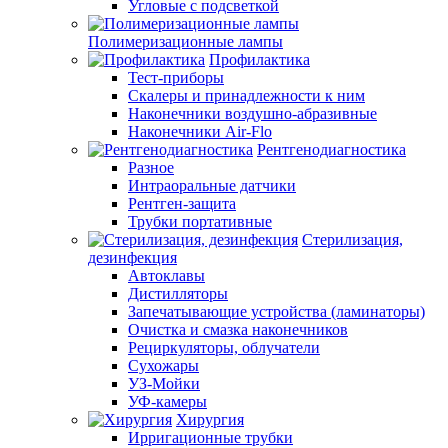
Угловые с подсветкой
Полимеризационные лампы
Профилактика
Тест-приборы
Скалеры и принадлежности к ним
Наконечники воздушно-абразивные
Наконечники Air-Flo
Рентгенодиагностика
Разное
Интраоральные датчики
Рентген-защита
Трубки портативные
Стерилизация,
дезинфекция
Автоклавы
Дистилляторы
Запечатывающие устройства (ламинаторы)
Очистка и смазка наконечников
Рециркуляторы, облучатели
Сухожары
УЗ-Мойки
УФ-камеры
Хирургия
Ирригационные трубки