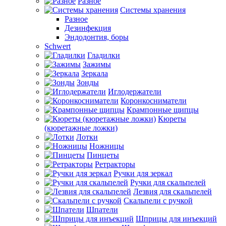
Разное
Системы хранения
Разное
Дезинфекция
Эндодонтия, боры
Schwert
Гладилки
Зажимы
Зеркала
Зонды
Иглодержатели
Коронкосниматели
Крампонные щипцы
Кюреты
(кюретажные ложки)
Лотки
Ножницы
Пинцеты
Ретракторы
Ручки для зеркал
Ручки для скальпелей
Лезвия для скальпелей
Скальпели с ручкой
Шпатели
Шприцы для инъекций