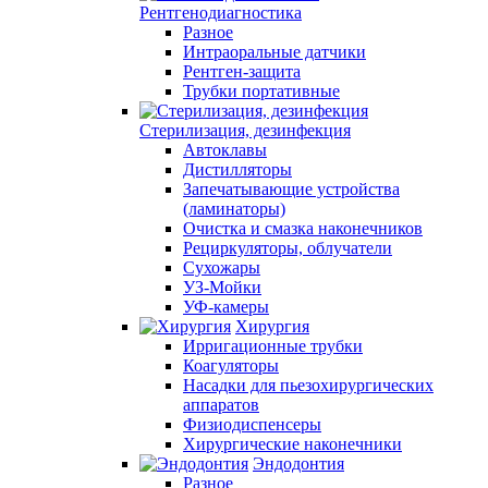
Рентгенодиагностика
Разное
Интраоральные датчики
Рентген-защита
Трубки портативные
Стерилизация, дезинфекция
Автоклавы
Дистилляторы
Запечатывающие устройства
(ламинаторы)
Очистка и смазка наконечников
Рециркуляторы, облучатели
Сухожары
УЗ-Мойки
УФ-камеры
Хирургия
Ирригационные трубки
Коагуляторы
Насадки для пьезохирургических
аппаратов
Физиодиспенсеры
Хирургические наконечники
Эндодонтия
Разное