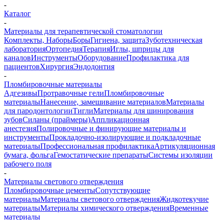
-
Каталог
-
Материалы для терапевтической стоматологии
Комплекты, Наборы
Боры
Гигиена, защита
Зуботехническая
лаборатория
Ортопедия
Терапия
Иглы, шприцы для
каналов
Инструменты
Оборудование
Профилактика для
пациентов
Хирургия
Эндодонтия
-
Пломбировочные материалы
Адгезивы
Протравочные гели
Пломбировочные
материалы
Нанесение, замешивание материалов
Материалы
для пародонтологии
Тигли
Материалы для шинирования
зубов
Силаны (праймеры)
Аппликационная
анестезия
Полировочные и финирующие материалы и
инструменты
Прокладочно-изолирующие и подкладочные
материалы
Профессиональная профилактика
Артикуляционная
бумага, фольга
Гемостатические препараты
Системы изоляции
рабочего поля
-
Материалы светового отверждения
Пломбировочные цементы
Сопутствующие
материалы
Материалы светового отверждения
Жидкотекучие
материалы
Материалы химического отверждения
Временные
материалы