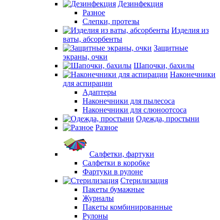
Дезинфекция
Разное
Слепки, протезы
Изделия из
ваты, абсорбенты
Защитные
экраны, очки
Шапочки, бахилы
Наконечники
для аспирации
Адаптеры
Наконечники для пылесоса
Наконечники для слюноотсоса
Одежда, простыни
Разное
Салфетки, фартуки
Салфетки в коробке
Фартуки в рулоне
Стерилизация
Пакеты бумажные
Журналы
Пакеты комбинированные
Рулоны