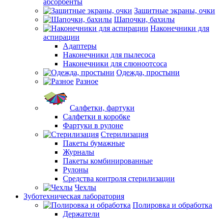
абсорбенты
Защитные экраны, очки
Шапочки, бахилы
Наконечники для
аспирации
Адаптеры
Наконечники для пылесоса
Наконечники для слюноотсоса
Одежда, простыни
Разное
Салфетки, фартуки
Салфетки в коробке
Фартуки в рулоне
Стерилизация
Пакеты бумажные
Журналы
Пакеты комбинированные
Рулоны
Средства контроля стерилизации
Чехлы
Зуботехническая лаборатория
Полировка и обработка
Держатели