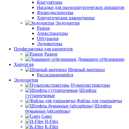
Коагуляторы
Насадки для пьезохирургических аппаратов
Физиодиспенсеры
Хирургические наконечники
Эндодонтия
Разное
Апекслокаторы
Обтурация
Эндомоторы
Профилактика для пациентов
Разное
Домашнее отбеливание
Хирургия
Шовный материал
Рассасывающийся
Эндодонтия
Пульпоэкстракторы
Штифты
гуттаперчивые
Файлы для ультразвука
Штифты
бумажные (абсорберы)
Gates
H-Files
K-Files