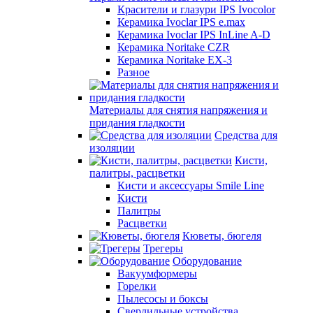
Красители и глазури IPS Ivocolor
Керамика Ivoclar IPS e.max
Керамика Ivoclar IPS InLine A-D
Керамика Noritake CZR
Керамика Noritake EX-3
Разное
Материалы для снятия напряжения и
придания гладкости
Средства для
изоляции
Кисти,
палитры, расцветки
Кисти и аксессуары Smile Line
Кисти
Палитры
Расцветки
Кюветы, бюгеля
Трегеры
Оборудование
Вакуумформеры
Горелки
Пылесосы и боксы
Сверлильные устройства