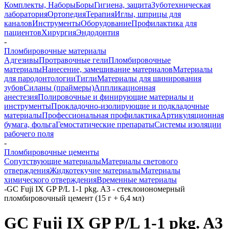
Комплекты, Наборы
Боры
Гигиена, защита
Зуботехническая
лаборатория
Ортопедия
Терапия
Иглы, шприцы для
каналов
Инструменты
Оборудование
Профилактика для
пациентов
Хирургия
Эндодонтия
-
Пломбировочные материалы
Адгезивы
Протравочные гели
Пломбировочные
материалы
Нанесение, замешивание материалов
Материалы
для пародонтологии
Тигли
Материалы для шинирования
зубов
Силаны (праймеры)
Аппликационная
анестезия
Полировочные и финирующие материалы и
инструменты
Прокладочно-изолирующие и подкладочные
материалы
Профессиональная профилактика
Артикуляционная
бумага, фольга
Гемостатические препараты
Системы изоляции
рабочего поля
-
Пломбировочные цементы
Сопутствующие материалы
Материалы светового
отверждения
Жидкотекучие материалы
Материалы
химического отверждения
Временные материалы
-
GC Fuji IX GP P/L 1-1 pkg. A3 - стеклоиономерный
пломбировочный цемент (15 г + 6,4 мл)
GC Fuji IX GP P/L 1-1 pkg. A3