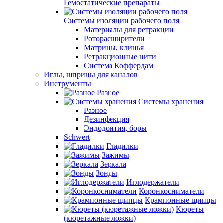
Гемостатические препараты
Системы изоляции рабочего поля
Материалы для ретракции
Роторасширители
Матрицы, клинья
Ретракционные нити
Система Коффердам
Иглы, шприцы для каналов
Инструменты
Разное
Системы хранения
Разное
Дезинфекция
Эндодонтия, боры
Schwert
Гладилки
Зажимы
Зеркала
Зонды
Иглодержатели
Коронкосниматели
Крампонные щипцы
Кюреты
(кюретажные ложки)