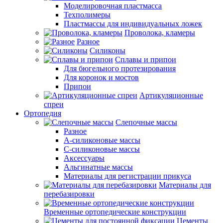
Моделировочная пластмасса
Техполимеры
Пластмассы для индивидуальных ложек
Проволока, кламеры
Разное
Силиконы
Сплавы и припои
Для бюгельного протезирования
Для коронок и мостов
Припои
Артикуляционные
спреи
Ортопедия
Слепочные массы
Разное
А-силиконовые массы
С-силиконовые массы
Аксессуары
Альгинатные массы
Материалы для регистрации прикуса
Материалы для
перебазировки
Временные ортопедические конструкции
Цементы