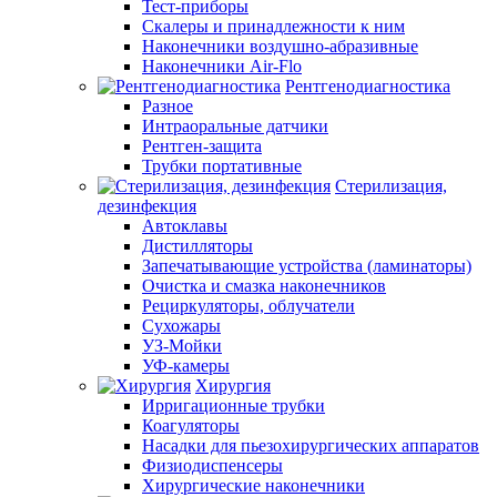
Тест-приборы
Скалеры и принадлежности к ним
Наконечники воздушно-абразивные
Наконечники Air-Flo
Рентгенодиагностика
Разное
Интраоральные датчики
Рентген-защита
Трубки портативные
Стерилизация,
дезинфекция
Автоклавы
Дистилляторы
Запечатывающие устройства (ламинаторы)
Очистка и смазка наконечников
Рециркуляторы, облучатели
Сухожары
УЗ-Мойки
УФ-камеры
Хирургия
Ирригационные трубки
Коагуляторы
Насадки для пьезохирургических аппаратов
Физиодиспенсеры
Хирургические наконечники