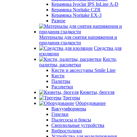
Керамика Ivoclar IPS InLine A-D
Керамика Noritake CZR
Керамика Noritake EX-3
Разное
Материалы для снятия напряжения и
придания гладкости
Средства для
изоляции
Кисти,
палитры, расцветки
Кисти и аксессуары Smile Line
Кисти
Палитры
Расцветки
Кюветы, бюгеля
Трегеры
Оборудование
Вакуумформеры
Горелки
Пылесосы и боксы
Сверлильные устройства
Вибростолики
Устройства для моделирования