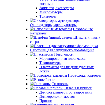
восками
Запчасти, аксессуары
Микромоторы
Триммеры
Окклюдаторы, артикуляторы
Паковочные
материалы
Штифты (пины),
сверла
Пластины для вакуумного формовщика
Пластмассы
Моделировочная пластмасса
Техполимеры
Пластмассы для индивидуальных
ложек
Проволока, кламеры
Разное
Силиконы
Сплавы и припои
Для бюгельного протезирования
Для коронок и мостов
Припои