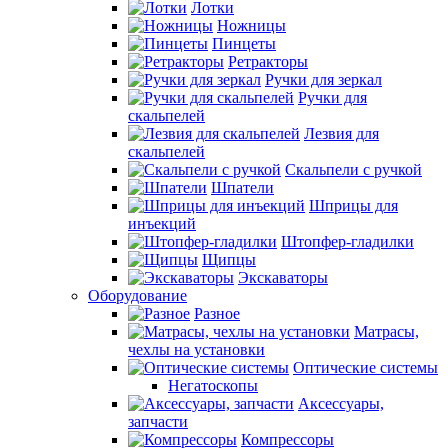
Лотки
Ножницы
Пинцеты
Ретракторы
Ручки для зеркал
Ручки для
скальпелей
Лезвия для
скальпелей
Скальпели с ручкой
Шпатели
Шприцы для
инъекций
Штопфер-гладилки
Щипцы
Экскаваторы
Оборудование
Разное
Матрасы,
чехлы на установки
Оптические системы
Негатоскопы
Аксессуары,
запчасти
Компрессоры