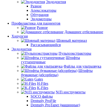
Эндодонтия
Разное
Апекслокаторы
Обтурация
Эндомоторы
Профилактика для пациентов
Разное
Домашнее отбеливание
Хирургия
Шовный материал
Рассасывающийся
Эндодонтия
Пульпоэкстракторы
Штифты
гуттаперчивые
Файлы для ультразвука
Штифты
бумажные (абсорберы)
Gates
H-Files
K-Files
NiTi инструменты
SOCO файлы
Dentsply ProFile
Dentsply ProTaper (машинные)