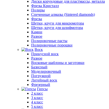
Диски корундовые для пластмассы, металла
Фрезы Кристалл
Полиры
Спеченные алмазы (Sintered diamonds)
Фрезы
Щетки, круги для микромотора
Щетки, круги для шлифмотора
Камни
Разное
Полировочные пасты
Полировочные порошки
Воск
Прикусной воск
Разное
Восковые шаблоны и заготовки
Базисный
Моделировочный
Погружной
Литейный воск
Фрезерный
Гипсы
2 класс
3 класс
4 класс
5 класс