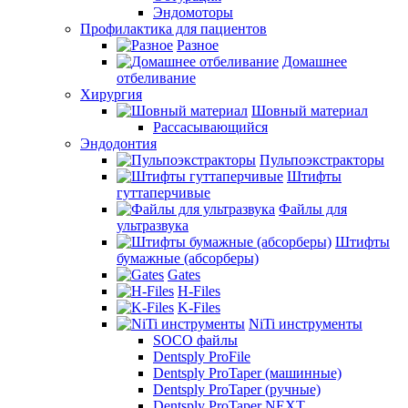
Эндомоторы
Профилактика для пациентов
Разное
Домашнее
отбеливание
Хирургия
Шовный материал
Рассасывающийся
Эндодонтия
Пульпоэкстракторы
Штифты
гуттаперчивые
Файлы для
ультразвука
Штифты
бумажные (абсорберы)
Gates
H-Files
K-Files
NiTi инструменты
SOCO файлы
Dentsply ProFile
Dentsply ProTaper (машинные)
Dentsply ProTaper (ручные)
Dentsply ProTaper NEXT