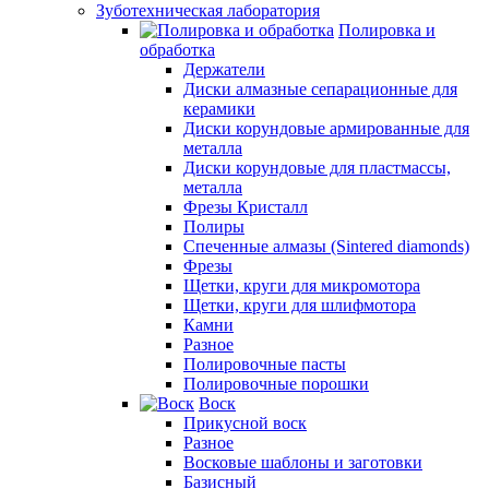
Зуботехническая лаборатория
Полировка и
обработка
Держатели
Диски алмазные сепарационные для
керамики
Диски корундовые армированные для
металла
Диски корундовые для пластмассы,
металла
Фрезы Кристалл
Полиры
Спеченные алмазы (Sintered diamonds)
Фрезы
Щетки, круги для микромотора
Щетки, круги для шлифмотора
Камни
Разное
Полировочные пасты
Полировочные порошки
Воск
Прикусной воск
Разное
Восковые шаблоны и заготовки
Базисный