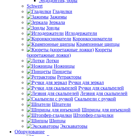
Эндодонтия, боры
Schwert
Гладилки
Зажимы
Зеркала
Зонды
Иглодержатели
Коронкосниматели
Крампонные щипцы
Кюреты
(кюретажные ложки)
Лотки
Ножницы
Пинцеты
Ретракторы
Ручки для зеркал
Ручки для скальпелей
Лезвия для скальпелей
Скальпели с ручкой
Шпатели
Шприцы для инъекций
Штопфер-гладилки
Щипцы
Экскаваторы
Оборудование