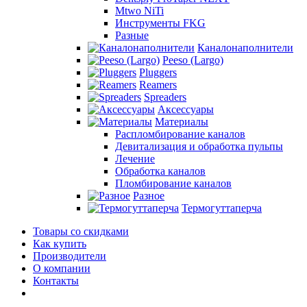
Mtwo NiTi
Инструменты FKG
Разные
Каналонаполнители
Peeso (Largo)
Pluggers
Reamers
Spreaders
Аксессуары
Материалы
Распломбирование каналов
Девитализация и обработка пульпы
Лечение
Обработка каналов
Пломбирование каналов
Разное
Термогуттаперча
Товары со скидками
Как купить
Производители
О компании
Контакты