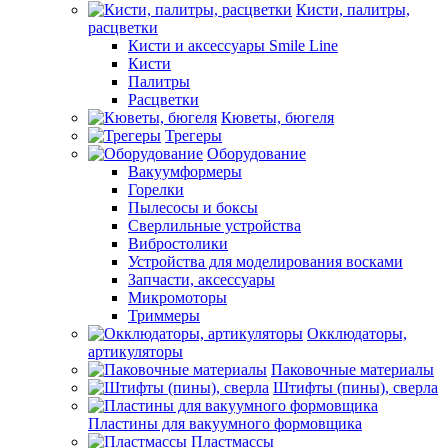
Кисти, палитры,
расцветки
Кисти и аксессуары Smile Line
Кисти
Палитры
Расцветки
Кюветы, бюгеля
Трегеры
Оборудование
Вакуумформеры
Горелки
Пылесосы и боксы
Сверлильные устройства
Вибростолики
Устройства для моделирования восками
Запчасти, аксессуары
Микромоторы
Триммеры
Окклюдаторы,
артикуляторы
Паковочные материалы
Штифты (пины), сверла
Пластины для вакуумного формовщика
Пластмассы