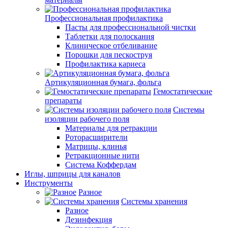
Профессиональная профилактика
Пасты для профессиональной чистки
Таблетки для полоскания
Клиническое отбеливание
Порошки для пескоструя
Профилактика кариеса
Артикуляционная бумага, фольга
Гемостатические
препараты
Системы
изоляции рабочего поля
Материалы для ретракции
Роторасширители
Матрицы, клинья
Ретракционные нити
Система Коффердам
Иглы, шприцы для каналов
Инструменты
Разное
Системы хранения
Разное
Дезинфекция