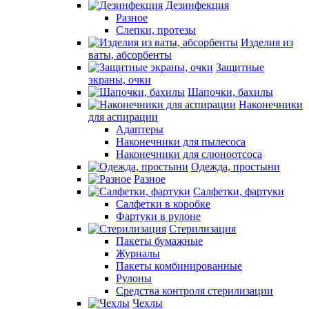
Дезинфекция
Разное
Слепки, протезы
Изделия из
ваты, абсорбенты
Защитные
экраны, очки
Шапочки, бахилы
Наконечники
для аспирации
Адаптеры
Наконечники для пылесоса
Наконечники для слюноотсоса
Одежда, простыни
Разное
Салфетки, фартуки
Салфетки в коробке
Фартуки в рулоне
Стерилизация
Пакеты бумажные
Журналы
Пакеты комбинированные
Рулоны
Средства контроля стерилизации
Чехлы