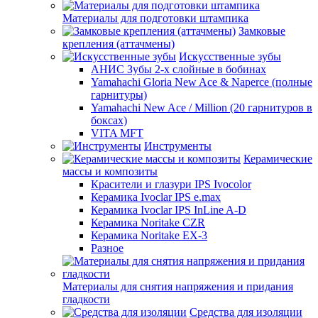
Материалы для подготовки штампика
Замковые
крепления (аттачмены)
Искусственные зубы
АНИС Зубы 2-х слойные в бобинах
Yamahachi Gloria New Ace & Naperce (полные
гарнитуры)
Yamahachi New Ace / Million (20 гарнитуров в
боксах)
VITA MFT
Инструменты
Керамические
массы и композиты
Красители и глазури IPS Ivocolor
Керамика Ivoclar IPS e.max
Керамика Ivoclar IPS InLine A-D
Керамика Noritake CZR
Керамика Noritake EX-3
Разное
Материалы для снятия напряжения и придания
гладкости
Средства для изоляции