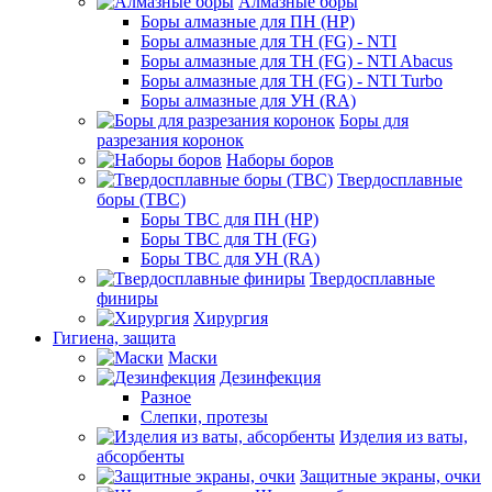
Алмазные боры
Боры алмазные для ПН (HP)
Боры алмазные для ТН (FG) - NTI
Боры алмазные для ТН (FG) - NTI Abacus
Боры алмазные для ТН (FG) - NTI Turbo
Боры алмазные для УН (RA)
Боры для
разрезания коронок
Наборы боров
Твердосплавные
боры (ТВС)
Боры ТВС для ПН (HP)
Боры ТВС для ТН (FG)
Боры ТВС для УН (RA)
Твердосплавные
финиры
Хирургия
Гигиена, защита
Маски
Дезинфекция
Разное
Слепки, протезы
Изделия из ваты,
абсорбенты
Защитные экраны, очки