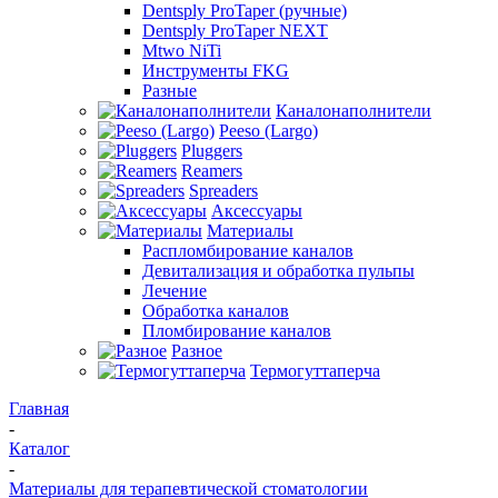
Dentsply ProTaper (ручные)
Dentsply ProTaper NEXT
Mtwo NiTi
Инструменты FKG
Разные
Каналонаполнители
Peeso (Largo)
Pluggers
Reamers
Spreaders
Аксессуары
Материалы
Распломбирование каналов
Девитализация и обработка пульпы
Лечение
Обработка каналов
Пломбирование каналов
Разное
Термогуттаперча
Главная
-
Каталог
-
Материалы для терапевтической стоматологии