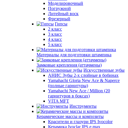
Моделировочный
Погружной
Литейный воск
Фрезерный
Гипсы
2 класс
3 класс
4 класс
5 класс
Материалы для подготовки штампика
Замковые крепления (аттачмены)
Искусственные зубы
АНИС Зубы 2-х слойные в бобинах
Yamahachi Gloria New Ace & Naperce
(полные гарнитуры)
Yamahachi New Ace / Million (20
гарнитуров в боксах)
VITA MFT
Инструменты
Керамические массы и композиты
Красители и глазури IPS Ivocolor
Керамика Ivoclar IPS e.max