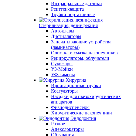
Интраоральные датчики
Рентген-защита
Трубки портативные
Стерилизация, дезинфекция
Автоклавы
Дистилляторы
Запечатывающие устройства
(ламинаторы)
Очистка и смазка наконечников
Рециркуляторы, облучатели
Сухожары
УЗ-Мойки
УФ-камеры
Хирургия
Ирригационные трубки
Коагуляторы
Насадки для пьезохирургических
аппаратов
Физиодиспенсеры
Хирургические наконечники
Эндодонтия
Разное
Апекслокаторы
Обтурация