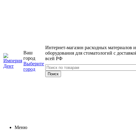
Интернет-магазин расходных материалов и
Ваш
оборудования для стоматологий с доставко
город
всей РФ
Выберите
город
Меню