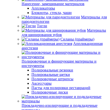
Нанесение, замешивание материалов
Аппликаторы
Блокноты, стекла, чаши
Материалы для
пародонтологии
Тигли
Материалы
для шинирования зубов
Силаны (праймеры)
Аппликационная
анестезия
Полировочные и финирующие материалы и
инструменты
Полировальные резинки
Полировальные щетки
Полировочные штрипсы
Аксессуары
Пасты для полировки реставраций
Полировочные диски
Прокладочно-изолирующие и подкладочные
материалы