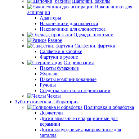
Шапочки, бахилы
Наконечники для
аспирации
Адаптеры
Наконечники для пылесоса
Наконечники для слюноотсоса
Одежда, простыни
Разное
Салфетки, фартуки
Салфетки в коробке
Фартуки в рулоне
Стерилизация
Пакеты бумажные
Журналы
Пакеты комбинированные
Рулоны
Средства контроля стерилизации
Чехлы
Зуботехническая лаборатория
Полировка и обработка
Держатели
Диски алмазные сепарационные для
керамики
Диски корундовые армированные для
металла