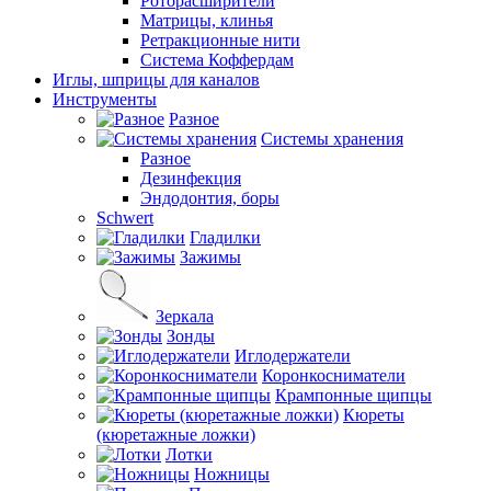
Роторасширители
Матрицы, клинья
Ретракционные нити
Система Коффердам
Иглы, шприцы для каналов
Инструменты
Разное
Системы хранения
Разное
Дезинфекция
Эндодонтия, боры
Schwert
Гладилки
Зажимы
Зеркала
Зонды
Иглодержатели
Коронкосниматели
Крампонные щипцы
Кюреты
(кюретажные ложки)
Лотки
Ножницы