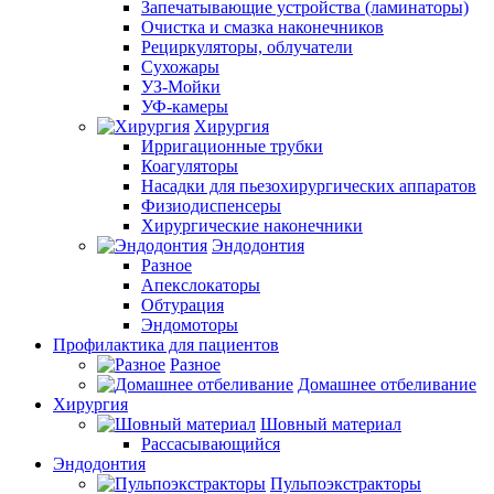
Запечатывающие устройства (ламинаторы)
Очистка и смазка наконечников
Рециркуляторы, облучатели
Сухожары
УЗ-Мойки
УФ-камеры
Хирургия
Ирригационные трубки
Коагуляторы
Насадки для пьезохирургических аппаратов
Физиодиспенсеры
Хирургические наконечники
Эндодонтия
Разное
Апекслокаторы
Обтурация
Эндомоторы
Профилактика для пациентов
Разное
Домашнее отбеливание
Хирургия
Шовный материал
Рассасывающийся
Эндодонтия
Пульпоэкстракторы