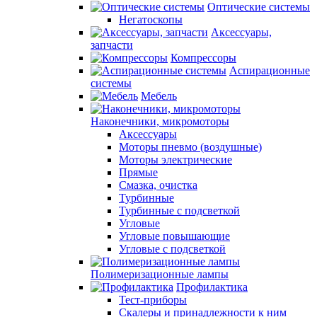
Оптические системы
Негатоскопы
Аксессуары,
запчасти
Компрессоры
Аспирационные
системы
Мебель
Наконечники, микромоторы
Аксессуары
Моторы пневмо (воздушные)
Моторы электрические
Прямые
Смазка, очистка
Турбинные
Турбинные с подсветкой
Угловые
Угловые повышающие
Угловые с подсветкой
Полимеризационные лампы
Профилактика
Тест-приборы
Скалеры и принадлежности к ним