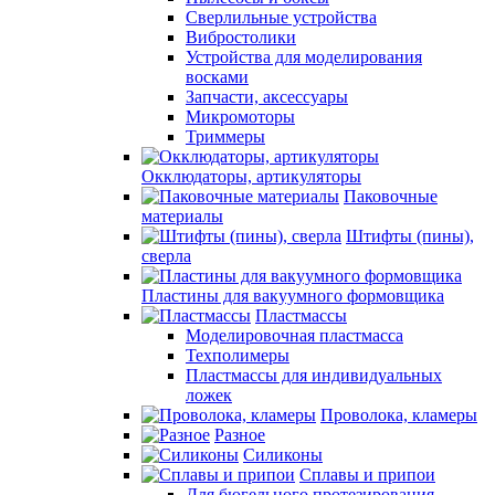
Сверлильные устройства
Вибростолики
Устройства для моделирования
восками
Запчасти, аксессуары
Микромоторы
Триммеры
Окклюдаторы, артикуляторы
Паковочные
материалы
Штифты (пины),
сверла
Пластины для вакуумного формовщика
Пластмассы
Моделировочная пластмасса
Техполимеры
Пластмассы для индивидуальных
ложек
Проволока, кламеры
Разное
Силиконы
Сплавы и припои
Для бюгельного протезирования