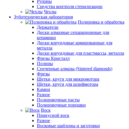
Рулоны
Средства контроля стерилизации
Чехлы
Зуботехническая лаборатория
Полировка и обработка
Держатели
Диски алмазные сепарационные для
керамики
Диски корундовые армированные для
металла
Диски корундовые для пластмассы, металла
Фрезы Кристалл
Полиры
Спеченные алмазы (Sintered diamonds)
Фрезы
Щетки, круги для микромотора
Щетки, круги для шлифмотора
Камни
Разное
Полировочные пасты
Полировочные порошки
Воск
Прикусной воск
Разное
Восковые шаблоны и заготовки