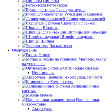
Пинцеты
Ретракторы
Ручки для зеркал
Ручки для скальпелей
Лезвия для скальпелей
Скальпели с ручкой
Шпатели
Шприцы для инъекций
Штопфер-гладилки
Щипцы
Экскаваторы
Оборудование
Разное
Матрасы, чехлы
на установки
Оптические системы
Негатоскопы
Аксессуары, запчасти
Компрессоры
Аспирационные
системы
Мебель
Наконечники,
микромоторы
Аксессуары