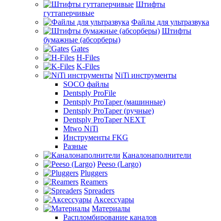
Штифты
гуттаперчивые
Файлы для ультразвука
Штифты
бумажные (абсорберы)
Gates
H-Files
K-Files
NiTi инструменты
SOCO файлы
Dentsply ProFile
Dentsply ProTaper (машинные)
Dentsply ProTaper (ручные)
Dentsply ProTaper NEXT
Mtwo NiTi
Инструменты FKG
Разные
Каналонаполнители
Peeso (Largo)
Pluggers
Reamers
Spreaders
Аксессуары
Материалы
Распломбирование каналов