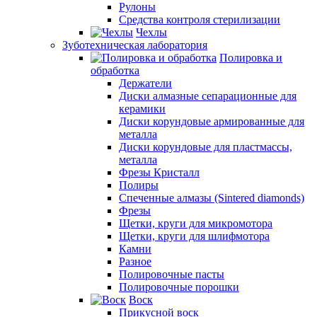
Рулоны
Средства контроля стерилизации
Чехлы
Зуботехническая лаборатория
Полировка и
обработка
Держатели
Диски алмазные сепарационные для
керамики
Диски корундовые армированные для
металла
Диски корундовые для пластмассы,
металла
Фрезы Кристалл
Полиры
Спеченные алмазы (Sintered diamonds)
Фрезы
Щетки, круги для микромотора
Щетки, круги для шлифмотора
Камни
Разное
Полировочные пасты
Полировочные порошки
Воск
Прикусной воск