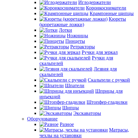
Иглодержатели
Коронкосниматели
Крампонные щипцы
Кюреты
(кюретажные ложки)
Лотки
Ножницы
Пинцеты
Ретракторы
Ручки для зеркал
Ручки для
скальпелей
Лезвия для
скальпелей
Скальпели с ручкой
Шпатели
Шприцы для
инъекций
Штопфер-гладилки
Щипцы
Экскаваторы
Оборудование
Разное
Матрасы,
чехлы на установки