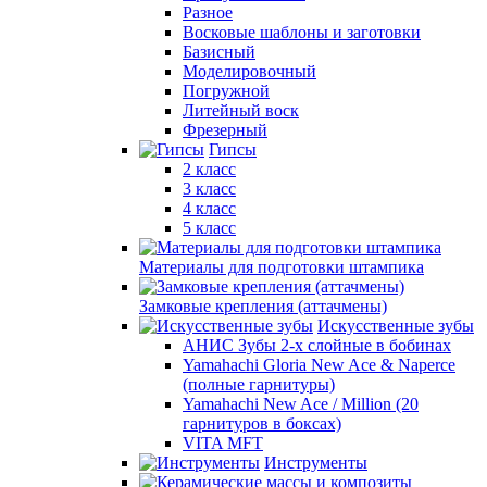
Разное
Восковые шаблоны и заготовки
Базисный
Моделировочный
Погружной
Литейный воск
Фрезерный
Гипсы
2 класс
3 класс
4 класс
5 класс
Материалы для подготовки штампика
Замковые крепления (аттачмены)
Искусственные зубы
АНИС Зубы 2-х слойные в бобинах
Yamahachi Gloria New Ace & Naperce
(полные гарнитуры)
Yamahachi New Ace / Million (20
гарнитуров в боксах)
VITA MFT
Инструменты