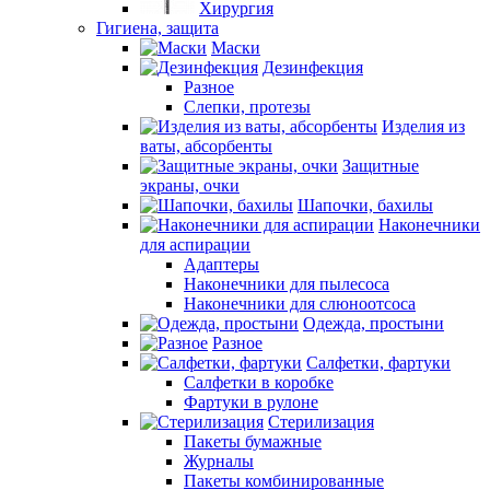
Хирургия
Гигиена, защита
Маски
Дезинфекция
Разное
Слепки, протезы
Изделия из
ваты, абсорбенты
Защитные
экраны, очки
Шапочки, бахилы
Наконечники
для аспирации
Адаптеры
Наконечники для пылесоса
Наконечники для слюноотсоса
Одежда, простыни
Разное
Салфетки, фартуки
Салфетки в коробке
Фартуки в рулоне
Стерилизация
Пакеты бумажные
Журналы
Пакеты комбинированные