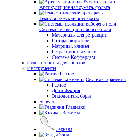
Артикуляционная бумага, фольга
Гемостатические препараты
Системы изоляции рабочего поля
Материалы для ретракции
Роторасширители
Матрицы, клинья
Ретракционные нити
Система Коффердам
Иглы, шприцы для каналов
Инструменты
Разное
Системы хранения
Разное
Дезинфекция
Эндодонтия, боры
Schwert
Гладилки
Зажимы
Зеркала
Зонды