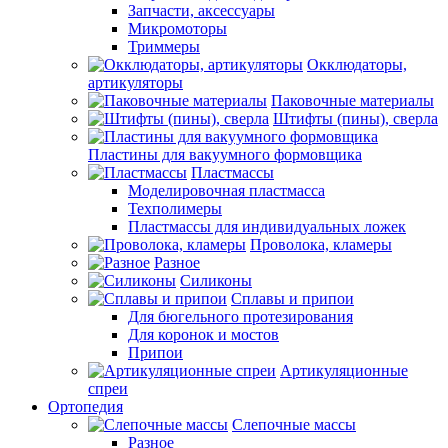
Запчасти, аксессуары
Микромоторы
Триммеры
Окклюдаторы,
артикуляторы
Паковочные материалы
Штифты (пины), сверла
Пластины для вакуумного формовщика
Пластмассы
Моделировочная пластмасса
Техполимеры
Пластмассы для индивидуальных ложек
Проволока, кламеры
Разное
Силиконы
Сплавы и припои
Для бюгельного протезирования
Для коронок и мостов
Припои
Артикуляционные
спреи
Ортопедия
Слепочные массы
Разное