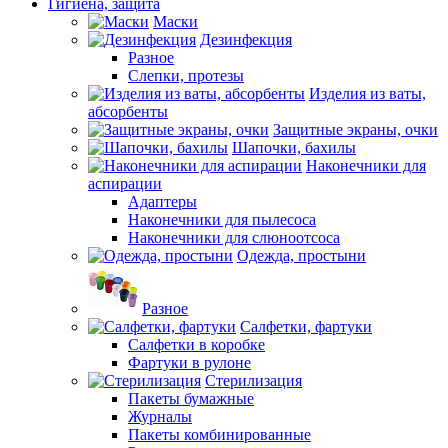
Гигиена, защита
Маски
Дезинфекция
Разное
Слепки, протезы
Изделия из ваты,
абсорбенты
Защитные экраны, очки
Шапочки, бахилы
Наконечники для
аспирации
Адаптеры
Наконечники для пылесоса
Наконечники для слюноотсоса
Одежда, простыни
Разное
Салфетки, фартуки
Салфетки в коробке
Фартуки в рулоне
Стерилизация
Пакеты бумажные
Журналы
Пакеты комбинированные