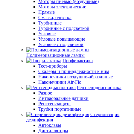
Моторы пневмо (воздушные)
Моторы электрические
Прямые
Смазка, очистка
Турбинные
Турбинные с подсветкой
Угловые
Угловые повышающие
Угловые с подсветкой
Полимеризационные лампы
Профилактика
Тест-приборы
Скалеры и принадлежности к ним
Наконечники воздушно-абразивные
Наконечники Air-Flo
Рентгенодиагностика
Разное
Интраоральные датчики
Рентген-защита
Трубки портативные
Стерилизация,
дезинфекция
Автоклавы
Дистилляторы