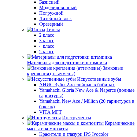
Базисный
Моделировочный
Погружной
Литейный воск
Фрезерный
Гипсы
2 класс
3 класс
4 класс
5 класс
Материалы для подготовки штампика
Замковые
крепления (аттачмены)
Искусственные зубы
АНИС Зубы 2-х слойные в бобинах
Yamahachi Gloria New Ace & Naperce (полные
гарнитуры)
Yamahachi New Ace / Million (20 гарнитуров в
боксах)
VITA MFT
Инструменты
Керамические
массы и композиты
Красители и глазури IPS Ivocolor