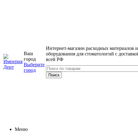
Интернет-магазин расходных материалов и
Ваш
оборудования для стоматологий с доставко
город
всей РФ
Выберите
город
Меню