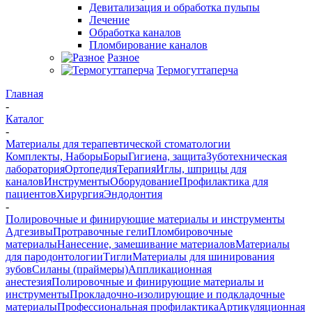
Девитализация и обработка пульпы
Лечение
Обработка каналов
Пломбирование каналов
Разное
Термогуттаперча
Главная
-
Каталог
-
Материалы для терапевтической стоматологии
Комплекты, Наборы
Боры
Гигиена, защита
Зуботехническая
лаборатория
Ортопедия
Терапия
Иглы, шприцы для
каналов
Инструменты
Оборудование
Профилактика для
пациентов
Хирургия
Эндодонтия
-
Полировочные и финирующие материалы и инструменты
Адгезивы
Протравочные гели
Пломбировочные
материалы
Нанесение, замешивание материалов
Материалы
для пародонтологии
Тигли
Материалы для шинирования
зубов
Силаны (праймеры)
Аппликационная
анестезия
Полировочные и финирующие материалы и
инструменты
Прокладочно-изолирующие и подкладочные
материалы
Профессиональная профилактика
Артикуляционная