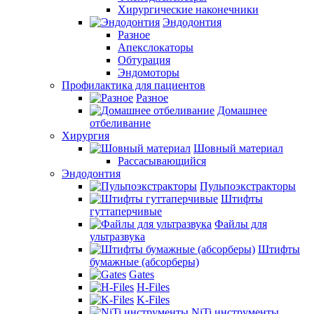
Хирургические наконечники
Эндодонтия
Разное
Апекслокаторы
Обтурация
Эндомоторы
Профилактика для пациентов
Разное
Домашнее
отбеливание
Хирургия
Шовный материал
Рассасывающийся
Эндодонтия
Пульпоэкстракторы
Штифты
гуттаперчивые
Файлы для
ультразвука
Штифты
бумажные (абсорберы)
Gates
H-Files
K-Files
NiTi инструменты