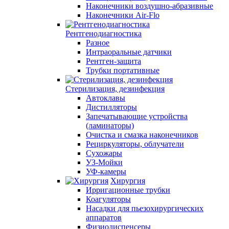
Наконечники воздушно-абразивные
Наконечники Air-Flo
Рентгенодиагностика
Разное
Интраоральные датчики
Рентген-защита
Трубки портативные
Стерилизация, дезинфекция
Автоклавы
Дистилляторы
Запечатывающие устройства
(ламинаторы)
Очистка и смазка наконечников
Рециркуляторы, облучатели
Сухожары
УЗ-Мойки
УФ-камеры
Хирургия
Ирригационные трубки
Коагуляторы
Насадки для пьезохирургических
аппаратов
Физиодиспенсеры