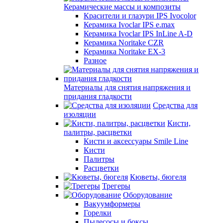
Керамические массы и композиты
Красители и глазури IPS Ivocolor
Керамика Ivoclar IPS e.max
Керамика Ivoclar IPS InLine A-D
Керамика Noritake CZR
Керамика Noritake EX-3
Разное
Материалы для снятия напряжения и
придания гладкости
Средства для
изоляции
Кисти,
палитры, расцветки
Кисти и аксессуары Smile Line
Кисти
Палитры
Расцветки
Кюветы, бюгеля
Трегеры
Оборудование
Вакуумформеры
Горелки
Пылесосы и боксы