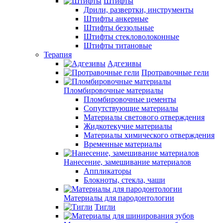
Штифты
Дрили, развертки, инструменты
Штифты анкерные
Штифты беззольные
Штифты стекловолоконные
Штифты титановые
Терапия
Адгезивы
Протравочные гели
Пломбировочные материалы
Пломбировочные цементы
Сопутствующие материалы
Материалы светового отверждения
Жидкотекучие материалы
Материалы химического отверждения
Временные материалы
Нанесение, замешивание материалов
Аппликаторы
Блокноты, стекла, чаши
Материалы для пародонтологии
Тигли