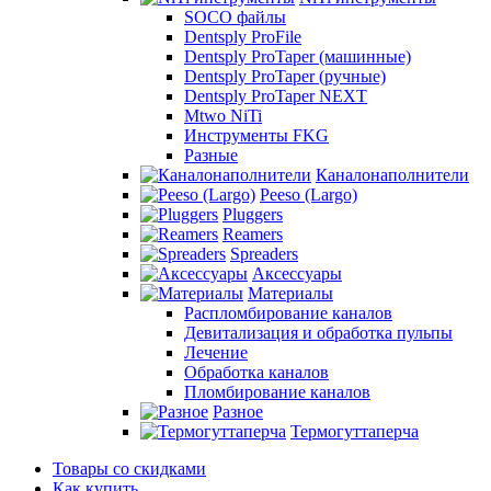
SOCO файлы
Dentsply ProFile
Dentsply ProTaper (машинные)
Dentsply ProTaper (ручные)
Dentsply ProTaper NEXT
Mtwo NiTi
Инструменты FKG
Разные
Каналонаполнители
Peeso (Largo)
Pluggers
Reamers
Spreaders
Аксессуары
Материалы
Распломбирование каналов
Девитализация и обработка пульпы
Лечение
Обработка каналов
Пломбирование каналов
Разное
Термогуттаперча
Товары со скидками
Как купить