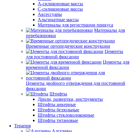
А-силиконовые массы
С-силиконовые массы
Аксессуары
Альгинатные массы
Материалы для регистрации прикуса
Материалы для
перебазировки
Временные ортопедические конструкции
Цементы
для постоянной фиксации
Цементы для
временной фиксации
Цементы двойного отверждения для постоянной
фиксации
Штифты
Дрили, развертки, инструменты
Штифты анкерные
Штифты беззольные
Штифты стекловолоконные
Штифты титановые
Терапия
Адгезивы