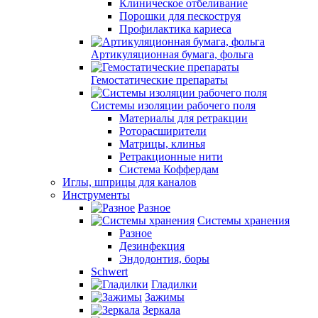
Клиническое отбеливание
Порошки для пескоструя
Профилактика кариеса
Артикуляционная бумага, фольга
Гемостатические препараты
Системы изоляции рабочего поля
Материалы для ретракции
Роторасширители
Матрицы, клинья
Ретракционные нити
Система Коффердам
Иглы, шприцы для каналов
Инструменты
Разное
Системы хранения
Разное
Дезинфекция
Эндодонтия, боры
Schwert
Гладилки
Зажимы
Зеркала