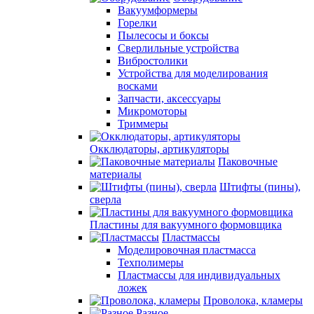
Вакуумформеры
Горелки
Пылесосы и боксы
Сверлильные устройства
Вибростолики
Устройства для моделирования
восками
Запчасти, аксессуары
Микромоторы
Триммеры
Окклюдаторы, артикуляторы
Паковочные
материалы
Штифты (пины),
сверла
Пластины для вакуумного формовщика
Пластмассы
Моделировочная пластмасса
Техполимеры
Пластмассы для индивидуальных
ложек
Проволока, кламеры
Разное