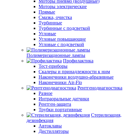
Моторы пневмо (воздушные)
Моторы электрические
Прямые
Смазка, очистка
Турбинные
Турбинные с подсветкой
Угловые
Угловые повышающие
Угловые с подсветкой
Полимеризационные лампы
Профилактика
Тест-приборы
Скалеры и принадлежности к ним
Наконечники воздушно-абразивные
Наконечники Air-Flo
Рентгенодиагностика
Разное
Интраоральные датчики
Рентген-защита
Трубки портативные
Стерилизация,
дезинфекция
Автоклавы
Дистилляторы