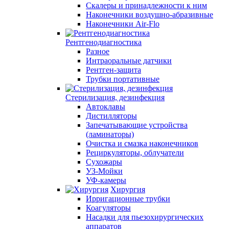
Скалеры и принадлежности к ним
Наконечники воздушно-абразивные
Наконечники Air-Flo
Рентгенодиагностика
Разное
Интраоральные датчики
Рентген-защита
Трубки портативные
Стерилизация, дезинфекция
Автоклавы
Дистилляторы
Запечатывающие устройства
(ламинаторы)
Очистка и смазка наконечников
Рециркуляторы, облучатели
Сухожары
УЗ-Мойки
УФ-камеры
Хирургия
Ирригационные трубки
Коагуляторы
Насадки для пьезохирургических
аппаратов