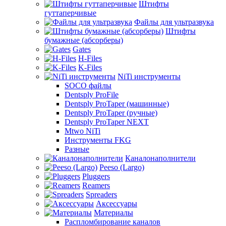
Штифты
гуттаперчивые
Файлы для ультразвука
Штифты
бумажные (абсорберы)
Gates
H-Files
K-Files
NiTi инструменты
SOCO файлы
Dentsply ProFile
Dentsply ProTaper (машинные)
Dentsply ProTaper (ручные)
Dentsply ProTaper NEXT
Mtwo NiTi
Инструменты FKG
Разные
Каналонаполнители
Peeso (Largo)
Pluggers
Reamers
Spreaders
Аксессуары
Материалы
Распломбирование каналов