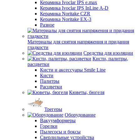
Керамика Ivoclar IPS e.max
Керамика Ivoclar IPS InLine A-D
Керамика Noritake CZR
Керамика Noritake EX-3
Разное
Материалы для снятия напряжения и придания
гладкости
Средства для изоляции
Кисти, палитры,
расцветки
Кисти и аксессуары Smile Line
Кисти
Палитры
Расцветки
Кюветы, бюгеля
Трегеры
Оборудование
Вакуумформеры
Горелки
Пылесосы и боксы
Сверлильные устройства