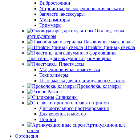
Вибростолики
Устройства для моделирования восками
Запчасти, аксессуары
Микромоторы
Триммеры
Окклюдаторы,
артикуляторы
Паковочные материалы
Штифты (пины), сверла
Пластины для вакуумного формовщика
Пластмассы
Моделировочная пластмасса
Техполимеры
Пластмассы для индивидуальных ложек
Проволока, кламеры
Разное
Силиконы
Сплавы и припои
Для бюгельного протезирования
Для коронок и мостов
Припои
Артикуляционные
спреи
Ортопедия