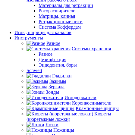
Материалы для ретракции
Роторасширители
Матрицы, клинья
Ретракционные нити
Система Коффердам
Иглы, шприцы для каналов
Инструменты
Разное
Системы хранения
Разное
Дезинфекция
Эндодонтия, боры
Schwert
Гладилки
Зажимы
Зеркала
Зонды
Иглодержатели
Коронкосниматели
Крампонные щипцы
Кюреты
(кюретажные ложки)
Лотки
Ножницы