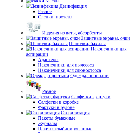
Маски
Дезинфекция
Разное
Слепки, протезы
Изделия из ваты, абсорбенты
Защитные экраны, очки
Шапочки, бахилы
Наконечники для
аспирации
Адаптеры
Наконечники для пылесоса
Наконечники для слюноотсоса
Одежда, простыни
Разное
Салфетки, фартуки
Салфетки в коробке
Фартуки в рулоне
Стерилизация
Пакеты бумажные
Журналы
Пакеты комбинированные