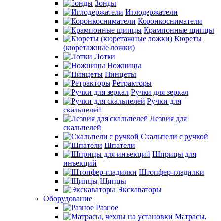
Зонды
Иглодержатели
Коронкосниматели
Крампонные щипцы
Кюреты
(кюретажные ложки)
Лотки
Ножницы
Пинцеты
Ретракторы
Ручки для зеркал
Ручки для
скальпелей
Лезвия для
скальпелей
Скальпели с ручкой
Шпатели
Шприцы для
инъекций
Штопфер-гладилки
Щипцы
Экскаваторы
Оборудование
Разное
Матрасы,