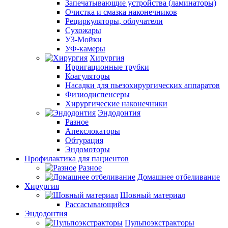
Запечатывающие устройства (ламинаторы)
Очистка и смазка наконечников
Рециркуляторы, облучатели
Сухожары
УЗ-Мойки
УФ-камеры
Хирургия
Ирригационные трубки
Коагуляторы
Насадки для пьезохирургических аппаратов
Физиодиспенсеры
Хирургические наконечники
Эндодонтия
Разное
Апекслокаторы
Обтурация
Эндомоторы
Профилактика для пациентов
Разное
Домашнее отбеливание
Хирургия
Шовный материал
Рассасывающийся
Эндодонтия
Пульпоэкстракторы