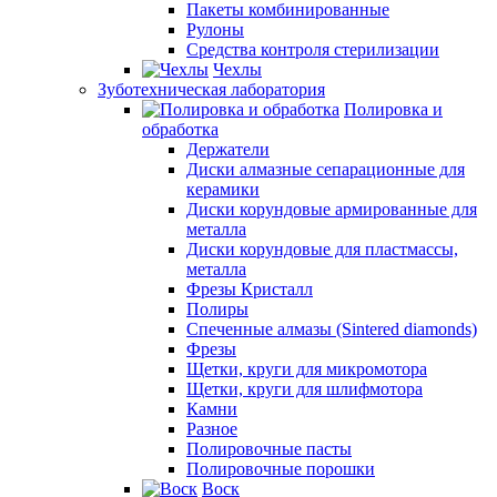
Пакеты комбинированные
Рулоны
Средства контроля стерилизации
Чехлы
Зуботехническая лаборатория
Полировка и
обработка
Держатели
Диски алмазные сепарационные для
керамики
Диски корундовые армированные для
металла
Диски корундовые для пластмассы,
металла
Фрезы Кристалл
Полиры
Спеченные алмазы (Sintered diamonds)
Фрезы
Щетки, круги для микромотора
Щетки, круги для шлифмотора
Камни
Разное
Полировочные пасты
Полировочные порошки
Воск