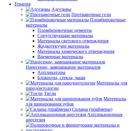
Терапия
Адгезивы
Протравочные гели
Пломбировочные
материалы
Пломбировочные цементы
Сопутствующие материалы
Материалы светового отверждения
Жидкотекучие материалы
Материалы химического отверждения
Временные материалы
Нанесение, замешивание материалов
Аппликаторы
Блокноты, стекла, чаши
Материалы для
пародонтологии
Тигли
Материалы
для шинирования зубов
Силаны (праймеры)
Аппликационная
анестезия