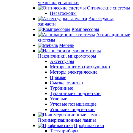
чехлы на установки
Оптические системы
Негатоскопы
Аксессуары,
запчасти
Компрессоры
Аспирационные
системы
Мебель
Наконечники, микромоторы
Аксессуары
Моторы пневмо (воздушные)
Моторы электрические
Прямые
Смазка, очистка
Турбинные
Турбинные с подсветкой
Угловые
Угловые повышающие
Угловые с подсветкой
Полимеризационные лампы
Профилактика
Тест-приборы