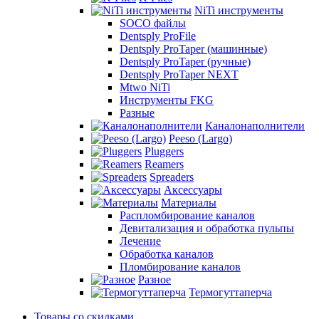
NiTi инструменты
SOCO файлы
Dentsply ProFile
Dentsply ProTaper (машинные)
Dentsply ProTaper (ручные)
Dentsply ProTaper NEXT
Mtwo NiTi
Инструменты FKG
Разные
Каналонаполнители
Peeso (Largo)
Pluggers
Reamers
Spreaders
Аксессуары
Материалы
Распломбирование каналов
Девитализация и обработка пульпы
Лечение
Обработка каналов
Пломбирование каналов
Разное
Термогуттаперча
Товары со скидками