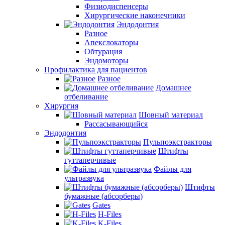
Физиодиспенсеры
Хирургические наконечники
Эндодонтия
Разное
Апекслокаторы
Обтурация
Эндомоторы
Профилактика для пациентов
Разное
Домашнее
отбеливание
Хирургия
Шовный материал
Рассасывающийся
Эндодонтия
Пульпоэкстракторы
Штифты
гуттаперчивые
Файлы для
ультразвука
Штифты
бумажные (абсорберы)
Gates
H-Files
K-Files