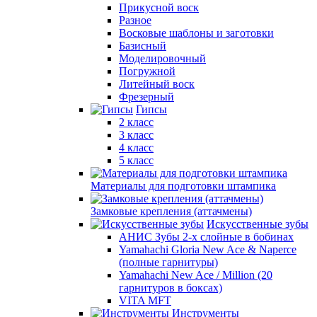
Прикусной воск
Разное
Восковые шаблоны и заготовки
Базисный
Моделировочный
Погружной
Литейный воск
Фрезерный
Гипсы
2 класс
3 класс
4 класс
5 класс
Материалы для подготовки штампика
Замковые крепления (аттачмены)
Искусственные зубы
АНИС Зубы 2-х слойные в бобинах
Yamahachi Gloria New Ace & Naperce
(полные гарнитуры)
Yamahachi New Ace / Million (20
гарнитуров в боксах)
VITA MFT
Инструменты