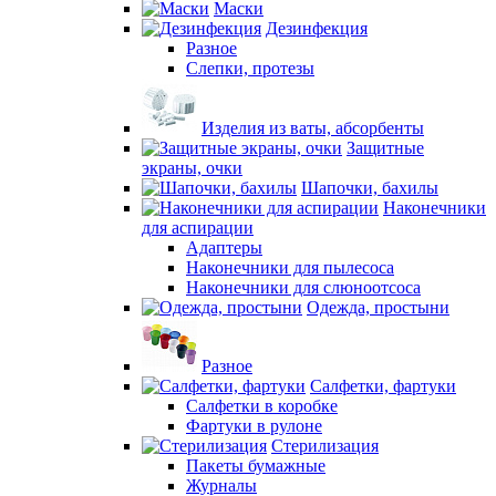
Маски
Дезинфекция
Разное
Слепки, протезы
Изделия из ваты, абсорбенты
Защитные
экраны, очки
Шапочки, бахилы
Наконечники
для аспирации
Адаптеры
Наконечники для пылесоса
Наконечники для слюноотсоса
Одежда, простыни
Разное
Салфетки, фартуки
Салфетки в коробке
Фартуки в рулоне
Стерилизация
Пакеты бумажные
Журналы