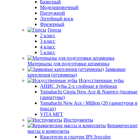
Базисный
Моделировочный
Погружной
Литейный воск
Фрезерный
Гипсы
2 класс
3 класс
4 класс
5 класс
Материалы для подготовки штампика
Замковые
крепления (аттачмены)
Искусственные зубы
АНИС Зубы 2-х слойные в бобинах
Yamahachi Gloria New Ace & Naperce (полные
гарнитуры)
Yamahachi New Ace / Million (20 гарнитуров в
боксах)
VITA MFT
Инструменты
Керамические
массы и композиты
Красители и глазури IPS Ivocolor