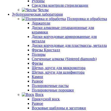
Рулоны
Средства контроля стерилизации
Чехлы
Зуботехническая лаборатория
Полировка и обработка
Держатели
Диски алмазные сепарационные для
керамики
Диски корундовые армированные для
металла
Диски корундовые для пластмассы, металла
Фрезы Кристалл
Полиры
Спеченные алмазы (Sintered diamonds)
Фрезы
Щетки, круги для микромотора
Щетки, круги для шлифмотора
Камни
Разное
Полировочные пасты
Полировочные порошки
Воск
Прикусной воск
Разное
Восковые шаблоны и заготовки