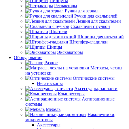
Пинцеты
Ретракторы
Ручки для зеркал
Ручки для скальпелей
Лезвия для скальпелей
Скальпели с ручкой
Шпатели
Шприцы для инъекций
Штопфер-гладилки
Щипцы
Экскаваторы
Оборудование
Разное
Матрасы, чехлы
на установки
Оптические системы
Негатоскопы
Аксессуары, запчасти
Компрессоры
Аспирационные
системы
Мебель
Наконечники,
микромоторы
Аксессуары