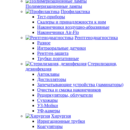
Полимеризационные лампы
Профилактика
Тест-приборы
Скалеры и принадлежности к ним
Наконечники воздушно-абразивные
Наконечники Air-Flo
Рентгенодиагностика
Разное
Интраоральные датчики
Рентген-защита
Трубки портативные
Стерилизация,
дезинфекция
Автоклавы
Дистилляторы
Запечатывающие устройства (ламинаторы)
Очистка и смазка наконечников
Рециркуляторы, облучатели
Сухожары
УЗ-Мойки
УФ-камеры
Хирургия
Ирригационные трубки
Коагуляторы