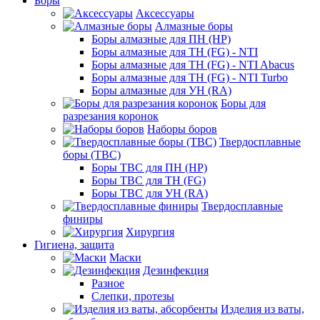
Боры
Аксессуары
Алмазные боры
Боры алмазные для ПН (HP)
Боры алмазные для ТН (FG) - NTI
Боры алмазные для ТН (FG) - NTI Abacus
Боры алмазные для ТН (FG) - NTI Turbo
Боры алмазные для УН (RA)
Боры для
разрезания коронок
Наборы боров
Твердосплавные
боры (ТВС)
Боры ТВС для ПН (HP)
Боры ТВС для ТН (FG)
Боры ТВС для УН (RA)
Твердосплавные
финиры
Хирургия
Гигиена, защита
Маски
Дезинфекция
Разное
Слепки, протезы
Изделия из ваты,