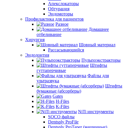
Апекслокаторы
Обтурация
Эндомоторы
Профилактика для пациентов
Разное
Домашнее
отбеливание
Хирургия
Шовный материал
Рассасывающийся
Эндодонтия
Пульпоэкстракторы
Штифты
гуттаперчивые
Файлы для
ультразвука
Штифты
бумажные (абсорберы)
Gates
H-Files
K-Files
NiTi инструменты
SOCO файлы
Dentsply ProFile
Dentsply ProTaper (машинные)