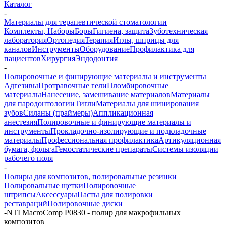
Каталог
-
Материалы для терапевтической стоматологии
Комплекты, Наборы
Боры
Гигиена, защита
Зуботехническая
лаборатория
Ортопедия
Терапия
Иглы, шприцы для
каналов
Инструменты
Оборудование
Профилактика для
пациентов
Хирургия
Эндодонтия
-
Полировочные и финирующие материалы и инструменты
Адгезивы
Протравочные гели
Пломбировочные
материалы
Нанесение, замешивание материалов
Материалы
для пародонтологии
Тигли
Материалы для шинирования
зубов
Силаны (праймеры)
Аппликационная
анестезия
Полировочные и финирующие материалы и
инструменты
Прокладочно-изолирующие и подкладочные
материалы
Профессиональная профилактика
Артикуляционная
бумага, фольга
Гемостатические препараты
Системы изоляции
рабочего поля
-
Полиры для композитов, полировальные резинки
Полировальные щетки
Полировочные
штрипсы
Аксессуары
Пасты для полировки
реставраций
Полировочные диски
-
NTI MacroComp P0830 - полир для макрофильных
композитов