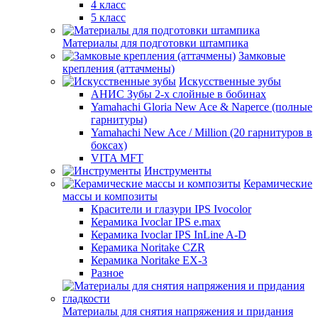
4 класс
5 класс
Материалы для подготовки штампика
Замковые
крепления (аттачмены)
Искусственные зубы
АНИС Зубы 2-х слойные в бобинах
Yamahachi Gloria New Ace & Naperce (полные
гарнитуры)
Yamahachi New Ace / Million (20 гарнитуров в
боксах)
VITA MFT
Инструменты
Керамические
массы и композиты
Красители и глазури IPS Ivocolor
Керамика Ivoclar IPS e.max
Керамика Ivoclar IPS InLine A-D
Керамика Noritake CZR
Керамика Noritake EX-3
Разное
Материалы для снятия напряжения и придания