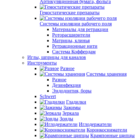
Артикуляционная бумага, фольга
Гемостатические препараты
Системы изоляции рабочего поля
Материалы для ретракции
Роторасширители
Матрицы, клинья
Ретракционные нити
Система Коффердам
Иглы, шприцы для каналов
Инструменты
Разное
Системы хранения
Разное
Дезинфекция
Эндодонтия, боры
Schwert
Гладилки
Зажимы
Зеркала
Зонды
Иглодержатели
Коронкосниматели
Крампонные щипцы