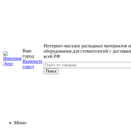
Интернет-магазин расходных материалов и
Ваш
оборудования для стоматологий с доставко
город
всей РФ
Выберите
город
Меню