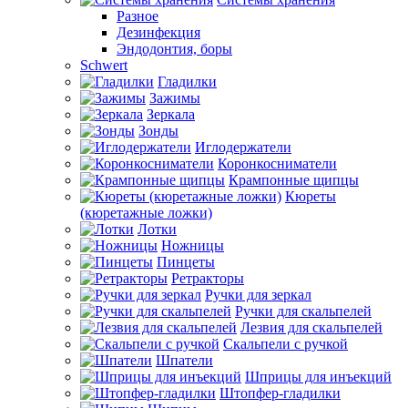
Разное
Дезинфекция
Эндодонтия, боры
Schwert
Гладилки
Зажимы
Зеркала
Зонды
Иглодержатели
Коронкосниматели
Крампонные щипцы
Кюреты
(кюретажные ложки)
Лотки
Ножницы
Пинцеты
Ретракторы
Ручки для зеркал
Ручки для скальпелей
Лезвия для скальпелей
Скальпели с ручкой
Шпатели
Шприцы для инъекций
Штопфер-гладилки