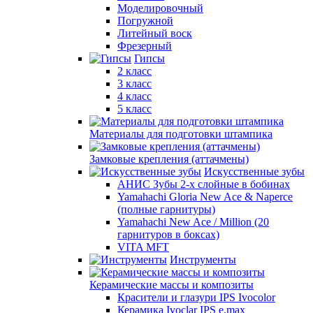
Моделировочный
Погружной
Литейный воск
Фрезерный
Гипсы
2 класс
3 класс
4 класс
5 класс
Материалы для подготовки штампика
Замковые крепления (аттачмены)
Искусственные зубы
АНИС Зубы 2-х слойные в бобинах
Yamahachi Gloria New Ace & Naperce
(полные гарнитуры)
Yamahachi New Ace / Million (20
гарнитуров в боксах)
VITA MFT
Инструменты
Керамические массы и композиты
Красители и глазури IPS Ivocolor
Керамика Ivoclar IPS e.max