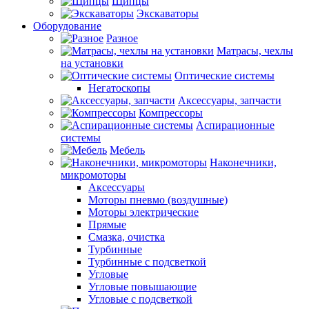
Щипцы
Экскаваторы
Оборудование
Разное
Матрасы, чехлы
на установки
Оптические системы
Негатоскопы
Аксессуары, запчасти
Компрессоры
Аспирационные
системы
Мебель
Наконечники,
микромоторы
Аксессуары
Моторы пневмо (воздушные)
Моторы электрические
Прямые
Смазка, очистка
Турбинные
Турбинные с подсветкой
Угловые
Угловые повышающие
Угловые с подсветкой