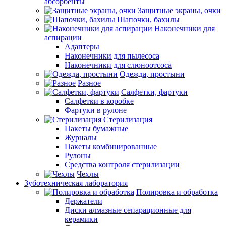
абсорбенты
Защитные экраны, очки
Шапочки, бахилы
Наконечники для
аспирации
Адаптеры
Наконечники для пылесоса
Наконечники для слюноотсоса
Одежда, простыни
Разное
Салфетки, фартуки
Салфетки в коробке
Фартуки в рулоне
Стерилизация
Пакеты бумажные
Журналы
Пакеты комбинированные
Рулоны
Средства контроля стерилизации
Чехлы
Зуботехническая лаборатория
Полировка и обработка
Держатели
Диски алмазные сепарационные для
керамики