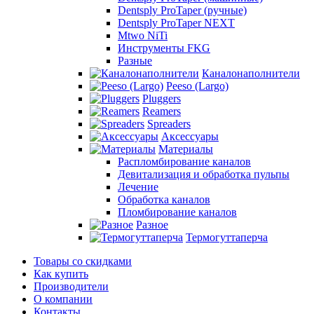
Dentsply ProTaper (ручные)
Dentsply ProTaper NEXT
Mtwo NiTi
Инструменты FKG
Разные
Каналонаполнители
Peeso (Largo)
Pluggers
Reamers
Spreaders
Аксессуары
Материалы
Распломбирование каналов
Девитализация и обработка пульпы
Лечение
Обработка каналов
Пломбирование каналов
Разное
Термогуттаперча
Товары со скидками
Как купить
Производители
О компании
Контакты