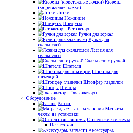
Кюреты
(кюретажные ложки)
Лотки
Ножницы
Пинцеты
Ретракторы
Ручки для зеркал
Ручки для
скальпелей
Лезвия для
скальпелей
Скальпели с ручкой
Шпатели
Шприцы для
инъекций
Штопфер-гладилки
Щипцы
Экскаваторы
Оборудование
Разное
Матрасы,
чехлы на установки
Оптические системы
Негатоскопы
Аксессуары,