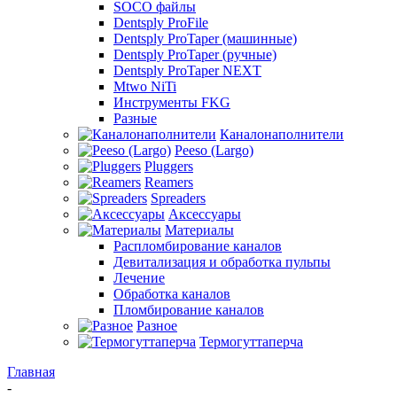
SOCO файлы
Dentsply ProFile
Dentsply ProTaper (машинные)
Dentsply ProTaper (ручные)
Dentsply ProTaper NEXT
Mtwo NiTi
Инструменты FKG
Разные
Каналонаполнители
Peeso (Largo)
Pluggers
Reamers
Spreaders
Аксессуары
Материалы
Распломбирование каналов
Девитализация и обработка пульпы
Лечение
Обработка каналов
Пломбирование каналов
Разное
Термогуттаперча
Главная
-