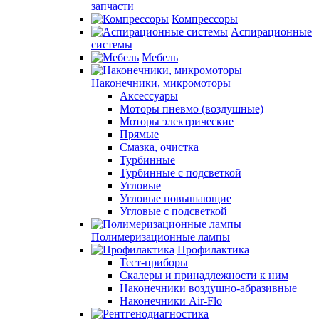
запчасти
Компрессоры
Аспирационные
системы
Мебель
Наконечники, микромоторы
Аксессуары
Моторы пневмо (воздушные)
Моторы электрические
Прямые
Смазка, очистка
Турбинные
Турбинные с подсветкой
Угловые
Угловые повышающие
Угловые с подсветкой
Полимеризационные лампы
Профилактика
Тест-приборы
Скалеры и принадлежности к ним
Наконечники воздушно-абразивные
Наконечники Air-Flo