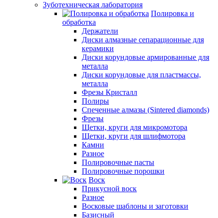
Зуботехническая лаборатория
Полировка и
обработка
Держатели
Диски алмазные сепарационные для
керамики
Диски корундовые армированные для
металла
Диски корундовые для пластмассы,
металла
Фрезы Кристалл
Полиры
Спеченные алмазы (Sintered diamonds)
Фрезы
Щетки, круги для микромотора
Щетки, круги для шлифмотора
Камни
Разное
Полировочные пасты
Полировочные порошки
Воск
Прикусной воск
Разное
Восковые шаблоны и заготовки
Базисный