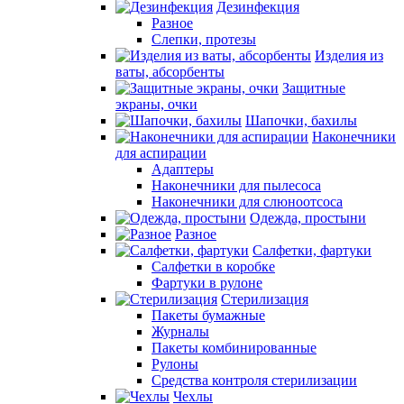
Дезинфекция
Разное
Слепки, протезы
Изделия из
ваты, абсорбенты
Защитные
экраны, очки
Шапочки, бахилы
Наконечники
для аспирации
Адаптеры
Наконечники для пылесоса
Наконечники для слюноотсоса
Одежда, простыни
Разное
Салфетки, фартуки
Салфетки в коробке
Фартуки в рулоне
Стерилизация
Пакеты бумажные
Журналы
Пакеты комбинированные
Рулоны
Средства контроля стерилизации
Чехлы