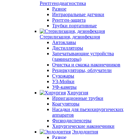
Рентгенодиагностика
Разное
Интраоральные датчики
Рентген-защита
Трубки портативные
Стерилизация, дезинфекция
Автоклавы
Дистилляторы
Запечатывающие устройства
(ламинаторы)
Очистка и смазка наконечников
Рециркуляторы, облучатели
Сухожары
УЗ-Мойки
УФ-камеры
Хирургия
Ирригационные трубки
Коагуляторы
Насадки для пьезохирургических
аппаратов
Физиодиспенсеры
Хирургические наконечники
Эндодонтия
Разное