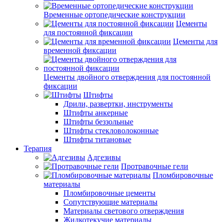
Временные ортопедические конструкции
Цементы
для постоянной фиксации
Цементы для
временной фиксации
Цементы двойного отверждения для постоянной
фиксации
Штифты
Дрили, развертки, инструменты
Штифты анкерные
Штифты беззольные
Штифты стекловолоконные
Штифты титановые
Терапия
Адгезивы
Протравочные гели
Пломбировочные
материалы
Пломбировочные цементы
Сопутствующие материалы
Материалы светового отверждения
Жидкотекучие материалы