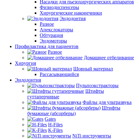
Насадки для пьезохирургических аппаратов
Физиодиспенсеры
Хирургические наконечники
Эндодонтия
Разное
Апекслокаторы
Обтурация
Эндомоторы
Профилактика для пациентов
Разное
Домашнее отбеливание
Хирургия
Шовный материал
Рассасывающийся
Эндодонтия
Пульпоэкстракторы
Штифты
гуттаперчивые
Файлы для ультразвука
Штифты
бумажные (абсорберы)
Gates
H-Files
K-Files
NiTi инструменты