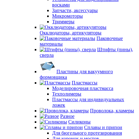
восками
Запчасти, аксессуары
Микромоторы
Триммеры
Окклюдаторы, артикуляторы
Паковочные
материалы
Штифты (пины),
сверла
Пластины для вакуумного
формовщика
Пластмассы
Моделировочная пластмасса
Техполимеры
Пластмассы для индивидуальных
ложек
Проволока, кламеры
Разное
Силиконы
Сплавы и припои
Для бюгельного протезирования
Для коронок и мостов