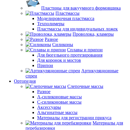
Пластины для вакуумного формовщика
Пластмассы
Моделировочная пластмасса
Техполимеры
Пластмассы для индивидуальных ложек
Проволока, кламеры
Разное
Силиконы
Сплавы и припои
Для бюгельного протезирования
Для коронок и мостов
Припои
Артикуляционные
спреи
Ортопедия
Слепочные массы
Разное
А-силиконовые массы
С-силиконовые массы
Аксессуары
Альгинатные массы
Материалы для регистрации прикуса
Материалы для
перебазировки