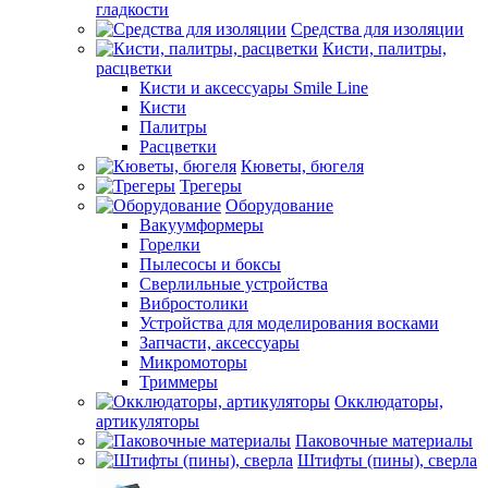
гладкости
Средства для изоляции
Кисти, палитры,
расцветки
Кисти и аксессуары Smile Line
Кисти
Палитры
Расцветки
Кюветы, бюгеля
Трегеры
Оборудование
Вакуумформеры
Горелки
Пылесосы и боксы
Сверлильные устройства
Вибростолики
Устройства для моделирования восками
Запчасти, аксессуары
Микромоторы
Триммеры
Окклюдаторы,
артикуляторы
Паковочные материалы
Штифты (пины), сверла