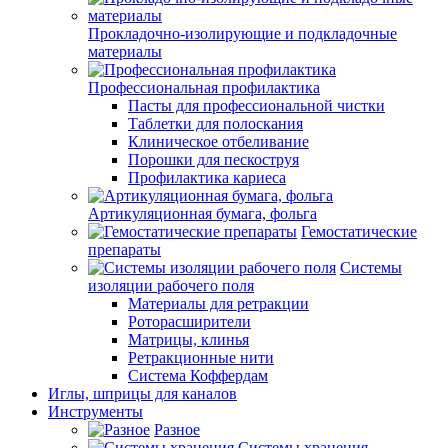
Прокладочно-изолирующие и подкладочные
материалы
Профессиональная профилактика
Пасты для профессиональной чистки
Таблетки для полоскания
Клиническое отбеливание
Порошки для пескоструя
Профилактика кариеса
Артикуляционная бумага, фольга
Гемостатические
препараты
Системы
изоляции рабочего поля
Материалы для ретракции
Роторасширители
Матрицы, клинья
Ретракционные нити
Система Коффердам
Иглы, шприцы для каналов
Инструменты
Разное
Системы хранения