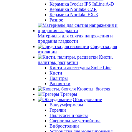
Керамика Ivoclar IPS InLine A-D
Керамика Noritake CZR
Керамика Noritake EX-3
Разное
Материалы для снятия напряжения и
придания гладкости
Средства для
изоляции
Кисти,
палитры, расцветки
Кисти и аксессуары Smile Line
Кисти
Палитры
Расцветки
Кюветы, бюгеля
Трегеры
Оборудование
Вакуумформеры
Горелки
Пылесосы и боксы
Сверлильные устройства
Вибростолики
Устройства для моделирования