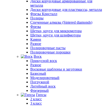
Диски корундовые армированные для
металла
Диски корундовые для пластмассы, металла
Фрезы Кристалл
Полиры
Спеченные алмазы (Sintered diamonds)
Фрезы
Щетки, круги для микромотора
Щетки, круги для шлифмотора
Камни
Разное
Полировочные пасты
Полировочные порошки
Воск
Прикусной воск
Разное
Восковые шаблоны и заготовки
Базисный
Моделировочный
Погружной
Литейный воск
Фрезерный
Гипсы
2 класс
3 класс