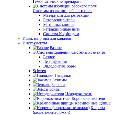
Гемостатические препараты
Системы изоляции рабочего поля
Материалы для ретракции
Роторасширители
Матрицы, клинья
Ретракционные нити
Система Коффердам
Иглы, шприцы для каналов
Инструменты
Разное
Системы хранения
Разное
Дезинфекция
Эндодонтия, боры
Schwert
Гладилки
Зажимы
Зеркала
Зонды
Иглодержатели
Коронкосниматели
Крампонные щипцы
Кюреты
(кюретажные ложки)