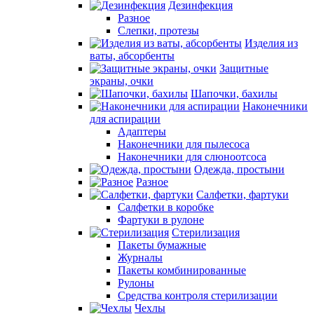
Дезинфекция
Разное
Слепки, протезы
Изделия из
ваты, абсорбенты
Защитные
экраны, очки
Шапочки, бахилы
Наконечники
для аспирации
Адаптеры
Наконечники для пылесоса
Наконечники для слюноотсоса
Одежда, простыни
Разное
Салфетки, фартуки
Салфетки в коробке
Фартуки в рулоне
Стерилизация
Пакеты бумажные
Журналы
Пакеты комбинированные
Рулоны
Средства контроля стерилизации
Чехлы