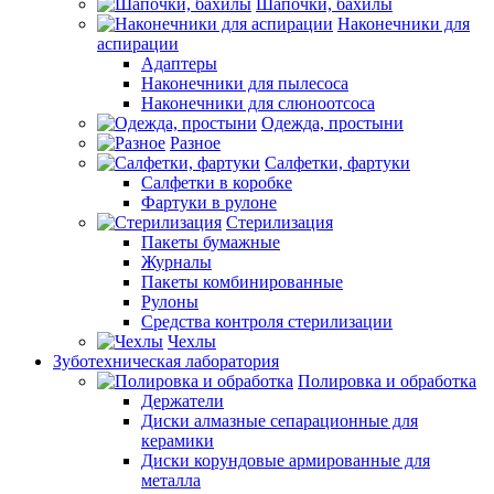
Шапочки, бахилы
Наконечники для
аспирации
Адаптеры
Наконечники для пылесоса
Наконечники для слюноотсоса
Одежда, простыни
Разное
Салфетки, фартуки
Салфетки в коробке
Фартуки в рулоне
Стерилизация
Пакеты бумажные
Журналы
Пакеты комбинированные
Рулоны
Средства контроля стерилизации
Чехлы
Зуботехническая лаборатория
Полировка и обработка
Держатели
Диски алмазные сепарационные для
керамики
Диски корундовые армированные для
металла