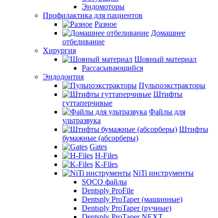
Эндомоторы
Профилактика для пациентов
Разное
Домашнее
отбеливание
Хирургия
Шовный материал
Рассасывающийся
Эндодонтия
Пульпоэкстракторы
Штифты
гуттаперчивые
Файлы для
ультразвука
Штифты
бумажные (абсорберы)
Gates
H-Files
K-Files
NiTi инструменты
SOCO файлы
Dentsply ProFile
Dentsply ProTaper (машинные)
Dentsply ProTaper (ручные)
Dentsply ProTaper NEXT