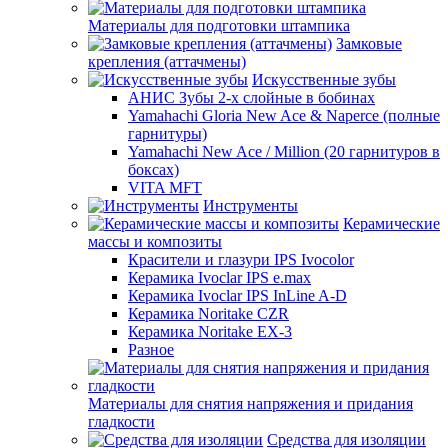
Материалы для подготовки штампика
Замковые
крепления (аттачмены)
Искусственные зубы
АНИС Зубы 2-х слойные в бобинах
Yamahachi Gloria New Ace & Naperce (полные
гарнитуры)
Yamahachi New Ace / Million (20 гарнитуров в
боксах)
VITA MFT
Инструменты
Керамические
массы и композиты
Красители и глазури IPS Ivocolor
Керамика Ivoclar IPS e.max
Керамика Ivoclar IPS InLine A-D
Керамика Noritake CZR
Керамика Noritake EX-3
Разное
Материалы для снятия напряжения и придания
гладкости
Средства для изоляции