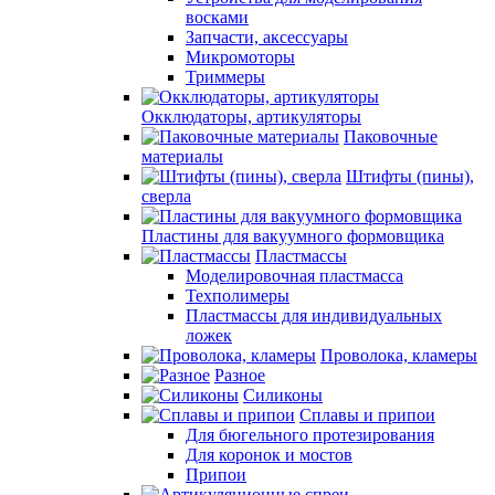
восками
Запчасти, аксессуары
Микромоторы
Триммеры
Окклюдаторы, артикуляторы
Паковочные
материалы
Штифты (пины),
сверла
Пластины для вакуумного формовщика
Пластмассы
Моделировочная пластмасса
Техполимеры
Пластмассы для индивидуальных
ложек
Проволока, кламеры
Разное
Силиконы
Сплавы и припои
Для бюгельного протезирования
Для коронок и мостов
Припои