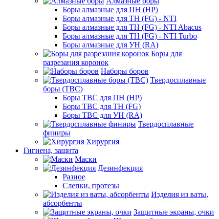
Алмазные боры
Боры алмазные для ПН (HP)
Боры алмазные для ТН (FG) - NTI
Боры алмазные для ТН (FG) - NTI Abacus
Боры алмазные для ТН (FG) - NTI Turbo
Боры алмазные для УН (RA)
Боры для
разрезания коронок
Наборы боров
Твердосплавные
боры (ТВС)
Боры ТВС для ПН (HP)
Боры ТВС для ТН (FG)
Боры ТВС для УН (RA)
Твердосплавные
финиры
Хирургия
Гигиена, защита
Маски
Дезинфекция
Разное
Слепки, протезы
Изделия из ваты,
абсорбенты
Защитные экраны, очки