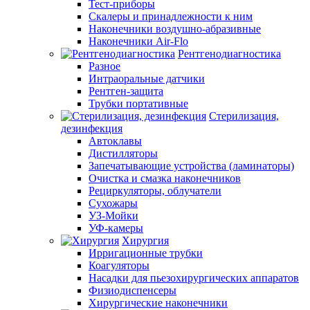
Тест-приборы
Скалеры и принадлежности к ним
Наконечники воздушно-абразивные
Наконечники Air-Flo
Рентгенодиагностика
Разное
Интраоральные датчики
Рентген-защита
Трубки портативные
Стерилизация,
дезинфекция
Автоклавы
Дистилляторы
Запечатывающие устройства (ламинаторы)
Очистка и смазка наконечников
Рециркуляторы, облучатели
Сухожары
УЗ-Мойки
УФ-камеры
Хирургия
Ирригационные трубки
Коагуляторы
Насадки для пьезохирургических аппаратов
Физиодиспенсеры
Хирургические наконечники