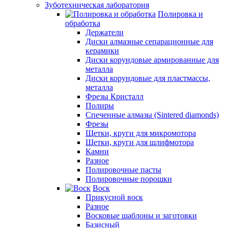
Зуботехническая лаборатория
Полировка и
обработка
Держатели
Диски алмазные сепарационные для
керамики
Диски корундовые армированные для
металла
Диски корундовые для пластмассы,
металла
Фрезы Кристалл
Полиры
Спеченные алмазы (Sintered diamonds)
Фрезы
Щетки, круги для микромотора
Щетки, круги для шлифмотора
Камни
Разное
Полировочные пасты
Полировочные порошки
Воск
Прикусной воск
Разное
Восковые шаблоны и заготовки
Базисный