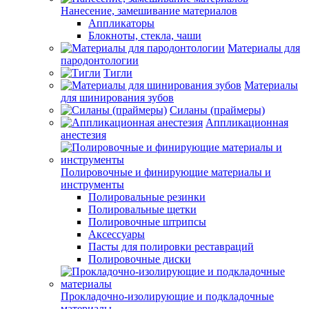
Нанесение, замешивание материалов
Аппликаторы
Блокноты, стекла, чаши
Материалы для
пародонтологии
Тигли
Материалы
для шинирования зубов
Силаны (праймеры)
Аппликационная
анестезия
Полировочные и финирующие материалы и
инструменты
Полировальные резинки
Полировальные щетки
Полировочные штрипсы
Аксессуары
Пасты для полировки реставраций
Полировочные диски
Прокладочно-изолирующие и подкладочные
материалы