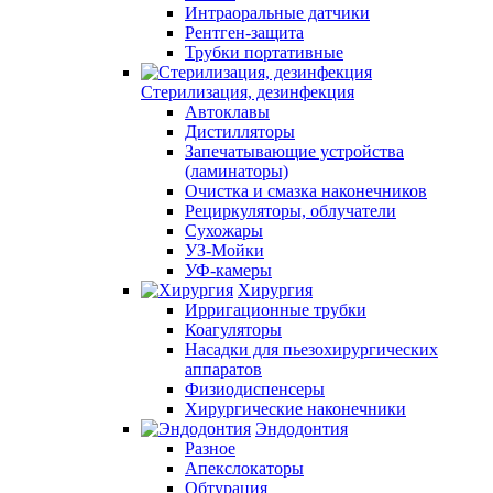
Интраоральные датчики
Рентген-защита
Трубки портативные
Стерилизация, дезинфекция
Автоклавы
Дистилляторы
Запечатывающие устройства
(ламинаторы)
Очистка и смазка наконечников
Рециркуляторы, облучатели
Сухожары
УЗ-Мойки
УФ-камеры
Хирургия
Ирригационные трубки
Коагуляторы
Насадки для пьезохирургических
аппаратов
Физиодиспенсеры
Хирургические наконечники
Эндодонтия
Разное
Апекслокаторы
Обтурация