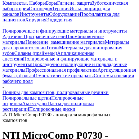
Комплекты, Наборы
Боры
Гигиена, защита
Зуботехническая
лаборатория
Ортопедия
Терапия
Иглы, шприцы для
каналов
Инструменты
Оборудование
Профилактика для
пациентов
Хирургия
Эндодонтия
-
Полировочные и финирующие материалы и инструменты
Адгезивы
Протравочные гели
Пломбировочные
материалы
Нанесение, замешивание материалов
Материалы
для пародонтологии
Тигли
Материалы для шинирования
зубов
Силаны (праймеры)
Аппликационная
анестезия
Полировочные и финирующие материалы и
инструменты
Прокладочно-изолирующие и подкладочные
материалы
Профессиональная профилактика
Артикуляционная
бумага, фольга
Гемостатические препараты
Системы изоляции
рабочего поля
-
Полиры для композитов, полировальные резинки
Полировальные щетки
Полировочные
штрипсы
Аксессуары
Пасты для полировки
реставраций
Полировочные диски
-
NTI MicroComp P0730 - полир для микрофильных
композитов
NTI MicroComp P0730 -