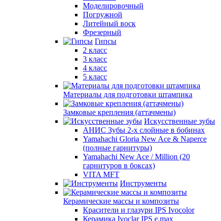
Моделировочный
Погружной
Литейный воск
Фрезерный
Гипсы
2 класс
3 класс
4 класс
5 класс
Материалы для подготовки штампика
Замковые крепления (аттачмены)
Искусственные зубы
АНИС Зубы 2-х слойные в бобинах
Yamahachi Gloria New Ace & Naperce
(полные гарнитуры)
Yamahachi New Ace / Million (20
гарнитуров в боксах)
VITA MFT
Инструменты
Керамические массы и композиты
Красители и глазури IPS Ivocolor
Керамика Ivoclar IPS e.max