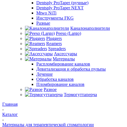
Dentsply ProTaper (ручные)
Dentsply ProTaper NEXT
Mtwo NiTi
Инструменты FKG
Разные
Каналонаполнители
Peeso (Largo)
Pluggers
Reamers
Spreaders
Аксессуары
Материалы
Распломбирование каналов
Девитализация и обработка пульпы
Лечение
Обработка каналов
Пломбирование каналов
Разное
Термогуттаперча
Главная
-
Каталог
-
Материалы для терапевтической стоматологии