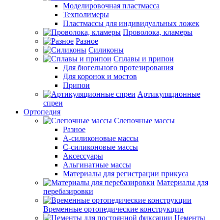
Моделировочная пластмасса
Техполимеры
Пластмассы для индивидуальных ложек
Проволока, кламеры
Разное
Силиконы
Сплавы и припои
Для бюгельного протезирования
Для коронок и мостов
Припои
Артикуляционные
спреи
Ортопедия
Слепочные массы
Разное
А-силиконовые массы
С-силиконовые массы
Аксессуары
Альгинатные массы
Материалы для регистрации прикуса
Материалы для
перебазировки
Временные ортопедические конструкции
Цементы