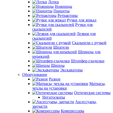
Лотки
Ножницы
Пинцеты
Ретракторы
Ручки для зеркал
Ручки для
скальпелей
Лезвия для
скальпелей
Скальпели с ручкой
Шпатели
Шприцы для
инъекций
Штопфер-гладилки
Щипцы
Экскаваторы
Оборудование
Разное
Матрасы,
чехлы на установки
Оптические системы
Негатоскопы
Аксессуары,
запчасти
Компрессоры