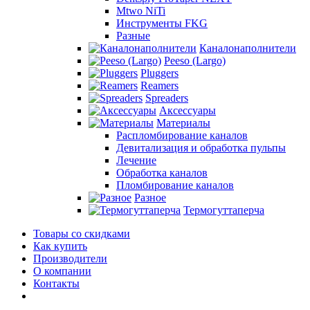
Mtwo NiTi
Инструменты FKG
Разные
Каналонаполнители
Peeso (Largo)
Pluggers
Reamers
Spreaders
Аксессуары
Материалы
Распломбирование каналов
Девитализация и обработка пульпы
Лечение
Обработка каналов
Пломбирование каналов
Разное
Термогуттаперча
Товары со скидками
Как купить
Производители
О компании
Контакты