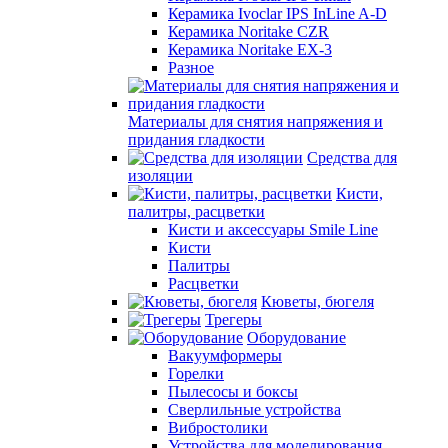
Керамика Ivoclar IPS InLine A-D
Керамика Noritake CZR
Керамика Noritake EX-3
Разное
Материалы для снятия напряжения и
придания гладкости
Средства для
изоляции
Кисти,
палитры, расцветки
Кисти и аксессуары Smile Line
Кисти
Палитры
Расцветки
Кюветы, бюгеля
Трегеры
Оборудование
Вакуумформеры
Горелки
Пылесосы и боксы
Сверлильные устройства
Вибростолики
Устройства для моделирования