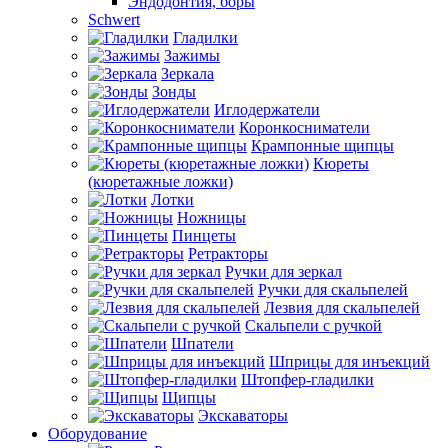
Эндодонтия, боры
Schwert
Гладилки
Зажимы
Зеркала
Зонды
Иглодержатели
Коронкосниматели
Крампонные щипцы
Кюреты
(кюретажные ложки)
Лотки
Ножницы
Пинцеты
Ретракторы
Ручки для зеркал
Ручки для скальпелей
Лезвия для скальпелей
Скальпели с ручкой
Шпатели
Шприцы для инъекций
Штопфер-гладилки
Щипцы
Экскаваторы
Оборудование