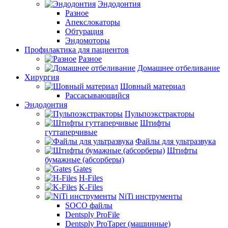
Эндодонтия
Разное
Апекслокаторы
Обтурация
Эндомоторы
Профилактика для пациентов
Разное
Домашнее отбеливание
Хирургия
Шовный материал
Рассасывающийся
Эндодонтия
Пульпоэкстракторы
Штифты
гуттаперчивые
Файлы для ультразвука
Штифты
бумажные (абсорберы)
Gates
H-Files
K-Files
NiTi инструменты
SOCO файлы
Dentsply ProFile
Dentsply ProTaper (машинные)