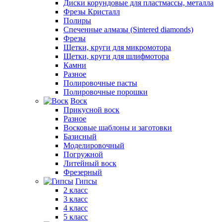
Диски корундовые для пластмассы, металла
Фрезы Кристалл
Полиры
Спеченные алмазы (Sintered diamonds)
Фрезы
Щетки, круги для микромотора
Щетки, круги для шлифмотора
Камни
Разное
Полировочные пасты
Полировочные порошки
Воск
Прикусной воск
Разное
Восковые шаблоны и заготовки
Базисный
Моделировочный
Погружной
Литейный воск
Фрезерный
Гипсы
2 класс
3 класс
4 класс
5 класс