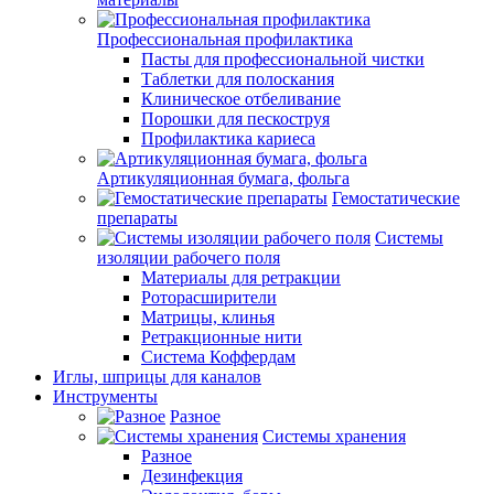
Профессиональная профилактика
Пасты для профессиональной чистки
Таблетки для полоскания
Клиническое отбеливание
Порошки для пескоструя
Профилактика кариеса
Артикуляционная бумага, фольга
Гемостатические
препараты
Системы
изоляции рабочего поля
Материалы для ретракции
Роторасширители
Матрицы, клинья
Ретракционные нити
Система Коффердам
Иглы, шприцы для каналов
Инструменты
Разное
Системы хранения
Разное
Дезинфекция