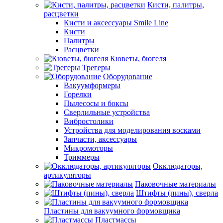
Кисти, палитры,
расцветки
Кисти и аксессуары Smile Line
Кисти
Палитры
Расцветки
Кюветы, бюгеля
Трегеры
Оборудование
Вакуумформеры
Горелки
Пылесосы и боксы
Сверлильные устройства
Вибростолики
Устройства для моделирования восками
Запчасти, аксессуары
Микромоторы
Триммеры
Окклюдаторы,
артикуляторы
Паковочные материалы
Штифты (пины), сверла
Пластины для вакуумного формовщика
Пластмассы