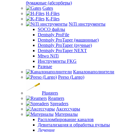
бумажные (абсорберы)
Gates
H-Files
K-Files
NiTi инструменты
SOCO файлы
Dentsply ProFile
Dentsply ProTaper (машинные)
Dentsply ProTaper (ручные)
Dentsply ProTaper NEXT
Mtwo NiTi
Инструменты FKG
Разные
Каналонаполнители
Peeso (Largo)
Pluggers
Reamers
Spreaders
Аксессуары
Материалы
Распломбирование каналов
Девитализация и обработка пульпы
Лечение