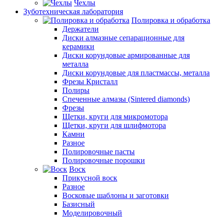
Чехлы
Зуботехническая лаборатория
Полировка и обработка
Держатели
Диски алмазные сепарационные для
керамики
Диски корундовые армированные для
металла
Диски корундовые для пластмассы, металла
Фрезы Кристалл
Полиры
Спеченные алмазы (Sintered diamonds)
Фрезы
Щетки, круги для микромотора
Щетки, круги для шлифмотора
Камни
Разное
Полировочные пасты
Полировочные порошки
Воск
Прикусной воск
Разное
Восковые шаблоны и заготовки
Базисный
Моделировочный