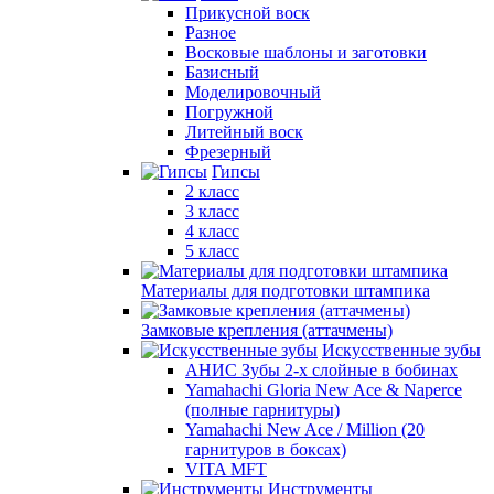
Прикусной воск
Разное
Восковые шаблоны и заготовки
Базисный
Моделировочный
Погружной
Литейный воск
Фрезерный
Гипсы
2 класс
3 класс
4 класс
5 класс
Материалы для подготовки штампика
Замковые крепления (аттачмены)
Искусственные зубы
АНИС Зубы 2-х слойные в бобинах
Yamahachi Gloria New Ace & Naperce
(полные гарнитуры)
Yamahachi New Ace / Million (20
гарнитуров в боксах)
VITA MFT
Инструменты