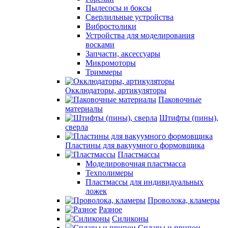
Пылесосы и боксы
Сверлильные устройства
Вибростолики
Устройства для моделирования
восками
Запчасти, аксессуары
Микромоторы
Триммеры
Окклюдаторы, артикуляторы
Паковочные
материалы
Штифты (пины),
сверла
Пластины для вакуумного формовщика
Пластмассы
Моделировочная пластмасса
Техполимеры
Пластмассы для индивидуальных
ложек
Проволока, кламеры
Разное
Силиконы
Сплавы и припои