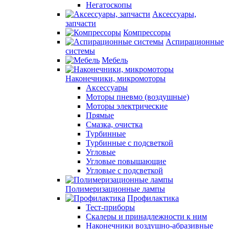
Негатоскопы
Аксессуары,
запчасти
Компрессоры
Аспирационные
системы
Мебель
Наконечники, микромоторы
Аксессуары
Моторы пневмо (воздушные)
Моторы электрические
Прямые
Смазка, очистка
Турбинные
Турбинные с подсветкой
Угловые
Угловые повышающие
Угловые с подсветкой
Полимеризационные лампы
Профилактика
Тест-приборы
Скалеры и принадлежности к ним
Наконечники воздушно-абразивные