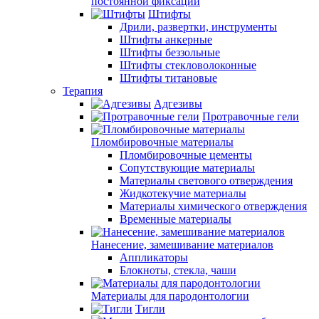
постоянной фиксации
Штифты
Дрили, развертки, инструменты
Штифты анкерные
Штифты беззольные
Штифты стекловолоконные
Штифты титановые
Терапия
Адгезивы
Протравочные гели
Пломбировочные материалы
Пломбировочные цементы
Сопутствующие материалы
Материалы светового отверждения
Жидкотекучие материалы
Материалы химического отверждения
Временные материалы
Нанесение, замешивание материалов
Аппликаторы
Блокноты, стекла, чаши
Материалы для пародонтологии
Тигли