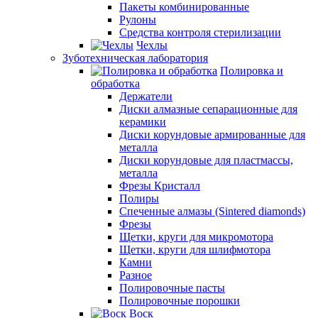
Пакеты комбинированные
Рулоны
Средства контроля стерилизации
Чехлы
Зуботехническая лаборатория
Полировка и
обработка
Держатели
Диски алмазные сепарационные для
керамики
Диски корундовые армированные для
металла
Диски корундовые для пластмассы,
металла
Фрезы Кристалл
Полиры
Спеченные алмазы (Sintered diamonds)
Фрезы
Щетки, круги для микромотора
Щетки, круги для шлифмотора
Камни
Разное
Полировочные пасты
Полировочные порошки
Воск