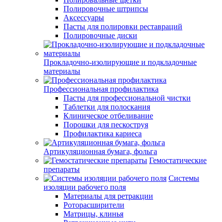
Полировочные штрипсы
Аксессуары
Пасты для полировки реставраций
Полировочные диски
Прокладочно-изолирующие и подкладочные
материалы
Профессиональная профилактика
Пасты для профессиональной чистки
Таблетки для полоскания
Клиническое отбеливание
Порошки для пескоструя
Профилактика кариеса
Артикуляционная бумага, фольга
Гемостатические
препараты
Системы
изоляции рабочего поля
Материалы для ретракции
Роторасширители
Матрицы, клинья