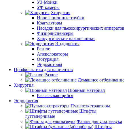
УЗ-Мойки
УФ-камеры
Хирургия
Ирригационные трубки
Коагуляторы
Насадки для пьезохирургических аппаратов
Физиодиспенсеры
Хирургические наконечники
Эндодонтия
Разное
Апекслокаторы
Обтурация
Эндомоторы
Профилактика для пациентов
Разное
Домашнее отбеливание
Хирургия
Шовный материал
Рассасывающийся
Эндодонтия
Пульпоэкстракторы
Штифты
гуттаперчивые
Файлы для ультразвука
Штифты