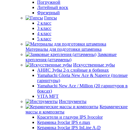
Погружной
Литейный воск
Фрезерный
Гипсы
2 класс
3 класс
4 класс
5 класс
Материалы для подготовки штампика
Замковые
крепления (аттачмены)
Искусственные зубы
АНИС Зубы 2-х слойные в бобинах
Yamahachi Gloria New Ace & Naperce (полные
гарнитуры)
Yamahachi New Ace / Million (20 гарнитуров в
боксах)
VITA MFT
Инструменты
Керамические
массы и композиты
Красители и глазури IPS Ivocolor
Керамика Ivoclar IPS e.max
Керамика Ivoclar IPS InLine A-D