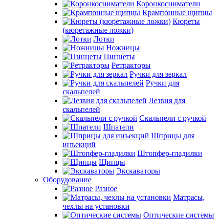
Коронкосниматели
Крампонные щипцы
Кюреты
(кюретажные ложки)
Лотки
Ножницы
Пинцеты
Ретракторы
Ручки для зеркал
Ручки для
скальпелей
Лезвия для
скальпелей
Скальпели с ручкой
Шпатели
Шприцы для
инъекций
Штопфер-гладилки
Щипцы
Экскаваторы
Оборудование
Разное
Матрасы,
чехлы на установки
Оптические системы