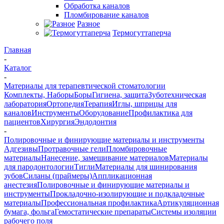
Обработка каналов
Пломбирование каналов
Разное
Термогуттаперча
Главная
-
Каталог
-
Материалы для терапевтической стоматологии
Комплекты, Наборы
Боры
Гигиена, защита
Зуботехническая
лаборатория
Ортопедия
Терапия
Иглы, шприцы для
каналов
Инструменты
Оборудование
Профилактика для
пациентов
Хирургия
Эндодонтия
-
Полировочные и финирующие материалы и инструменты
Адгезивы
Протравочные гели
Пломбировочные
материалы
Нанесение, замешивание материалов
Материалы
для пародонтологии
Тигли
Материалы для шинирования
зубов
Силаны (праймеры)
Аппликационная
анестезия
Полировочные и финирующие материалы и
инструменты
Прокладочно-изолирующие и подкладочные
материалы
Профессиональная профилактика
Артикуляционная
бумага, фольга
Гемостатические препараты
Системы изоляции
рабочего поля