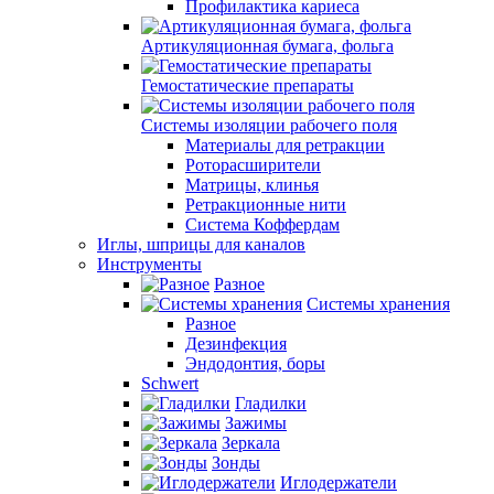
Профилактика кариеса
Артикуляционная бумага, фольга
Гемостатические препараты
Системы изоляции рабочего поля
Материалы для ретракции
Роторасширители
Матрицы, клинья
Ретракционные нити
Система Коффердам
Иглы, шприцы для каналов
Инструменты
Разное
Системы хранения
Разное
Дезинфекция
Эндодонтия, боры
Schwert
Гладилки
Зажимы
Зеркала
Зонды
Иглодержатели