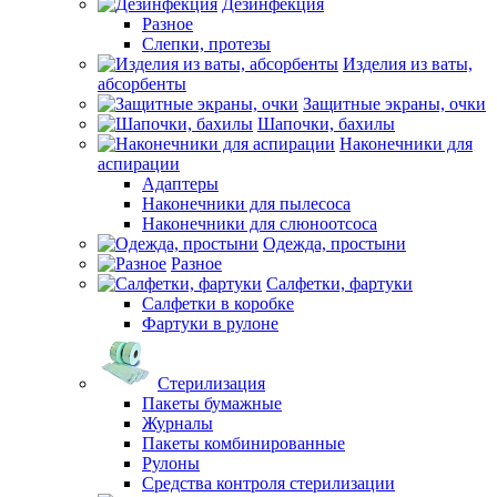
Дезинфекция
Разное
Слепки, протезы
Изделия из ваты,
абсорбенты
Защитные экраны, очки
Шапочки, бахилы
Наконечники для
аспирации
Адаптеры
Наконечники для пылесоса
Наконечники для слюноотсоса
Одежда, простыни
Разное
Салфетки, фартуки
Салфетки в коробке
Фартуки в рулоне
Стерилизация
Пакеты бумажные
Журналы
Пакеты комбинированные
Рулоны
Средства контроля стерилизации