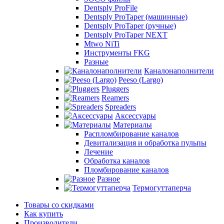
Dentsply ProFile
Dentsply ProTaper (машинные)
Dentsply ProTaper (ручные)
Dentsply ProTaper NEXT
Mtwo NiTi
Инструменты FKG
Разные
Каналонаполнители
Peeso (Largo)
Pluggers
Reamers
Spreaders
Аксессуары
Материалы
Распломбирование каналов
Девитализация и обработка пульпы
Лечение
Обработка каналов
Пломбирование каналов
Разное
Термогуттаперча
Товары со скидками
Как купить
Производители