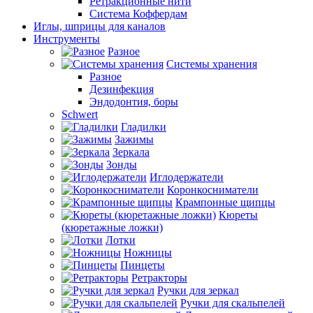
Ретракционные нити
Система Коффердам
Иглы, шприцы для каналов
Инструменты
Разное
Системы хранения
Разное
Дезинфекция
Эндодонтия, боры
Schwert
Гладилки
Зажимы
Зеркала
Зонды
Иглодержатели
Коронкосниматели
Крампонные щипцы
Кюреты
(кюретажные ложки)
Лотки
Ножницы
Пинцеты
Ретракторы
Ручки для зеркал
Ручки для скальпелей