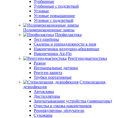
Турбинные
Турбинные с подсветкой
Угловые
Угловые повышающие
Угловые с подсветкой
Полимеризационные лампы
Профилактика
Тест-приборы
Скалеры и принадлежности к ним
Наконечники воздушно-абразивные
Наконечники Air-Flo
Рентгенодиагностика
Разное
Интраоральные датчики
Рентген-защита
Трубки портативные
Стерилизация,
дезинфекция
Автоклавы
Дистилляторы
Запечатывающие устройства (ламинаторы)
Очистка и смазка наконечников
Рециркуляторы, облучатели
Сухожары