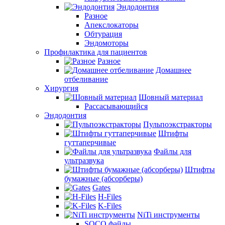
Эндодонтия
Разное
Апекслокаторы
Обтурация
Эндомоторы
Профилактика для пациентов
Разное
Домашнее
отбеливание
Хирургия
Шовный материал
Рассасывающийся
Эндодонтия
Пульпоэкстракторы
Штифты
гуттаперчивые
Файлы для
ультразвука
Штифты
бумажные (абсорберы)
Gates
H-Files
K-Files
NiTi инструменты
SOCO файлы