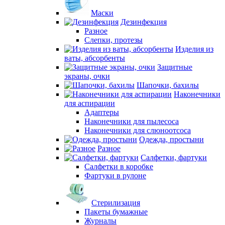
Маски
Дезинфекция
Разное
Слепки, протезы
Изделия из
ваты, абсорбенты
Защитные
экраны, очки
Шапочки, бахилы
Наконечники
для аспирации
Адаптеры
Наконечники для пылесоса
Наконечники для слюноотсоса
Одежда, простыни
Разное
Салфетки, фартуки
Салфетки в коробке
Фартуки в рулоне
Стерилизация
Пакеты бумажные
Журналы