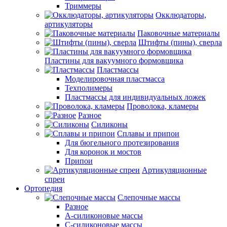
Триммеры
Окклюдаторы,
артикуляторы
Паковочные материалы
Штифты (пины), сверла
Пластины для вакуумного формовщика
Пластмассы
Моделировочная пластмасса
Техполимеры
Пластмассы для индивидуальных ложек
Проволока, кламеры
Разное
Силиконы
Сплавы и припои
Для бюгельного протезирования
Для коронок и мостов
Припои
Артикуляционные
спреи
Ортопедия
Слепочные массы
Разное
А-силиконовые массы
С-силиконовые массы