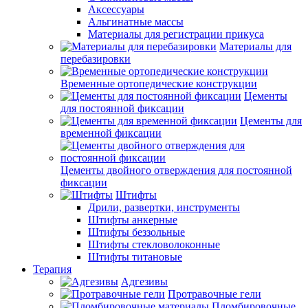
Аксессуары
Альгинатные массы
Материалы для регистрации прикуса
Материалы для
перебазировки
Временные ортопедические конструкции
Цементы
для постоянной фиксации
Цементы для
временной фиксации
Цементы двойного отверждения для постоянной
фиксации
Штифты
Дрили, развертки, инструменты
Штифты анкерные
Штифты беззольные
Штифты стекловолоконные
Штифты титановые
Терапия
Адгезивы
Протравочные гели
Пломбировочные