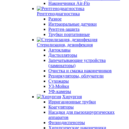
Наконечники Air-Flo
Рентгенодиагностика
Разное
Интраоральные датчики
Рентген-защита
Трубки портативные
Стерилизация, дезинфекция
Автоклавы
Дистилляторы
Запечатывающие устройства
(ламинаторы)
Очистка и смазка наконечников
Рециркуляторы, облучатели
Сухожары
УЗ-Мойки
УФ-камеры
Хирургия
Ирригационные трубки
Коагуляторы
Насадки для пьезохирургических
аппаратов
Физиодиспенсеры
Хирургические наконечники