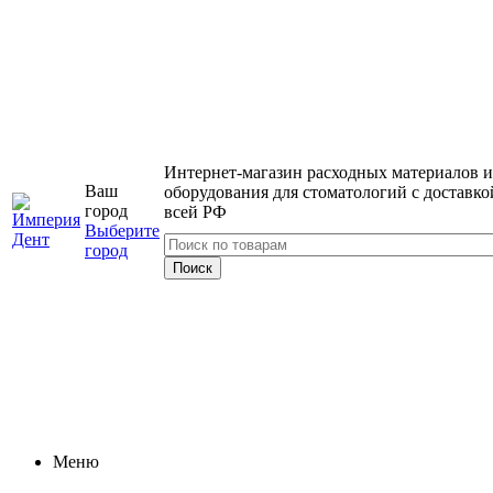
Интернет-магазин расходных материалов и
Ваш
оборудования для стоматологий с доставко
город
всей РФ
Выберите
город
Меню