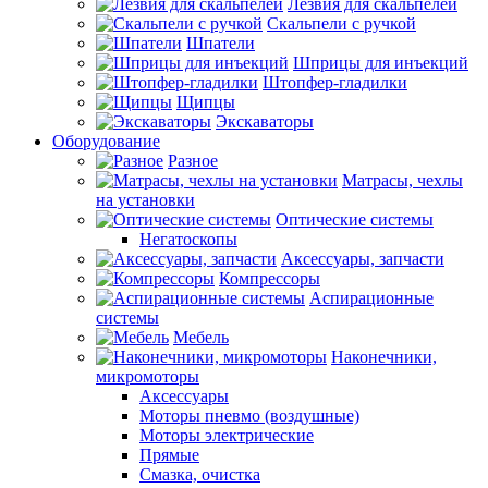
Лезвия для скальпелей
Скальпели с ручкой
Шпатели
Шприцы для инъекций
Штопфер-гладилки
Щипцы
Экскаваторы
Оборудование
Разное
Матрасы, чехлы
на установки
Оптические системы
Негатоскопы
Аксессуары, запчасти
Компрессоры
Аспирационные
системы
Мебель
Наконечники,
микромоторы
Аксессуары
Моторы пневмо (воздушные)
Моторы электрические
Прямые
Смазка, очистка