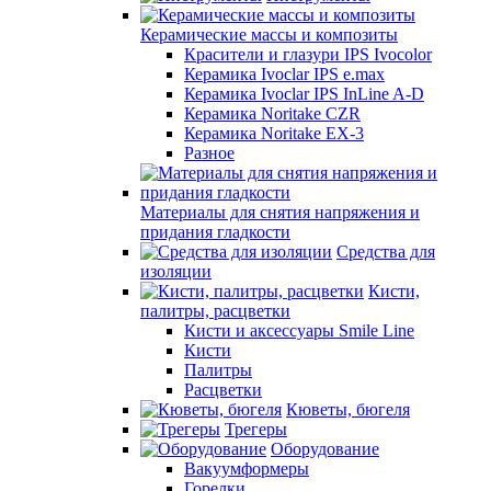
Керамические массы и композиты
Красители и глазури IPS Ivocolor
Керамика Ivoclar IPS e.max
Керамика Ivoclar IPS InLine A-D
Керамика Noritake CZR
Керамика Noritake EX-3
Разное
Материалы для снятия напряжения и
придания гладкости
Средства для
изоляции
Кисти,
палитры, расцветки
Кисти и аксессуары Smile Line
Кисти
Палитры
Расцветки
Кюветы, бюгеля
Трегеры
Оборудование
Вакуумформеры
Горелки