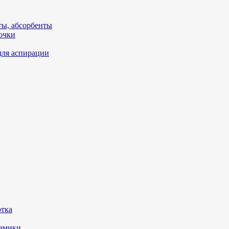
ты, абсорбенты
очки
для аспирации
отка
рамики