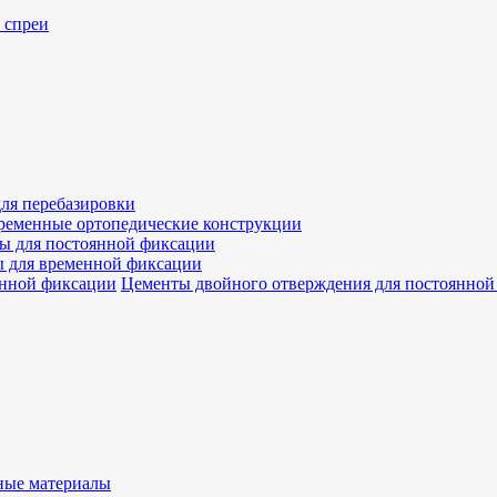
 спреи
ля перебазировки
ременные ортопедические конструкции
ы для постоянной фиксации
 для временной фиксации
Цементы двойного отверждения для постоянной
ые материалы