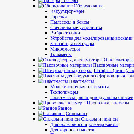
Трегеры
Оборудование
Вакуумформеры
Горелки
Пылесосы и боксы
Сверлильные устройства
Вибростолики
Устройства для моделирования восками
Запчасти, аксессуары
Микромоторы
Триммеры
Окклюдаторы,
Паковочные матер
Штифты (пины), св
Пла
Пластмассы
Моделировочная пластмасса
Техполимеры
Пластмассы для индивидуальных ложек
Проволока, кламеры
Разное
Силиконы
Сплавы и припои
Для бюгельного протезирования
Для коронок и мостов