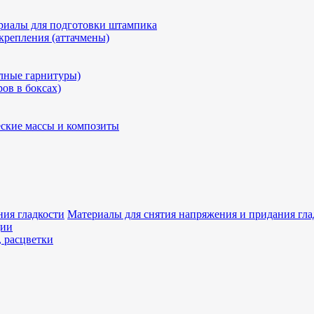
риалы для подготовки штампика
крепления (аттачмены)
олные гарнитуры)
ров в боксах)
ские массы и композиты
Материалы для снятия напряжения и придания гла
ции
, расцветки