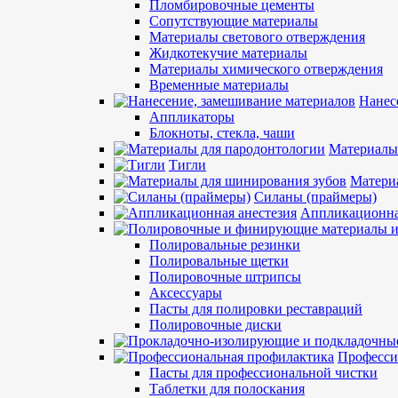
Пломбировочные цементы
Сопутствующие материалы
Материалы светового отверждения
Жидкотекучие материалы
Материалы химического отверждения
Временные материалы
Нанес
Аппликаторы
Блокноты, стекла, чаши
Материалы
Тигли
Матери
Силаны (праймеры)
Аппликационна
Полировальные резинки
Полировальные щетки
Полировочные штрипсы
Аксессуары
Пасты для полировки реставраций
Полировочные диски
Професси
Пасты для профессиональной чистки
Таблетки для полоскания