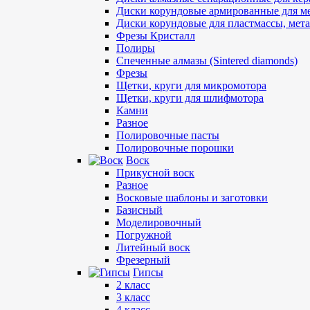
Диски корундовые армированные для м
Диски корундовые для пластмассы, мет
Фрезы Кристалл
Полиры
Спеченные алмазы (Sintered diamonds)
Фрезы
Щетки, круги для микромотора
Щетки, круги для шлифмотора
Камни
Разное
Полировочные пасты
Полировочные порошки
Воск
Прикусной воск
Разное
Восковые шаблоны и заготовки
Базисный
Моделировочный
Погружной
Литейный воск
Фрезерный
Гипсы
2 класс
3 класс
4 класс