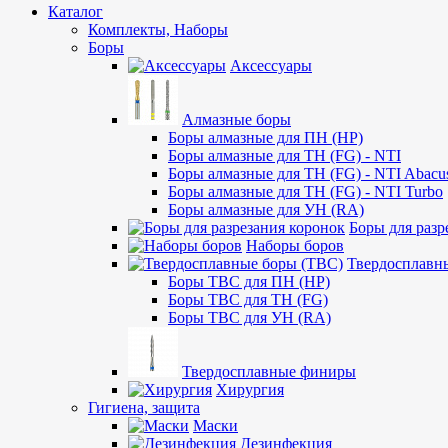
Каталог
Комплекты, Наборы
Боры
Аксессуары
Алмазные боры
Боры алмазные для ПН (HP)
Боры алмазные для ТН (FG) - NTI
Боры алмазные для ТН (FG) - NTI Abacu
Боры алмазные для ТН (FG) - NTI Turbo
Боры алмазные для УН (RA)
Боры для разр
Наборы боров
Твердосплавн
Боры ТВС для ПН (HP)
Боры ТВС для ТН (FG)
Боры ТВС для УН (RA)
Твердосплавные финиры
Хирургия
Гигиена, защита
Маски
Дезинфекция