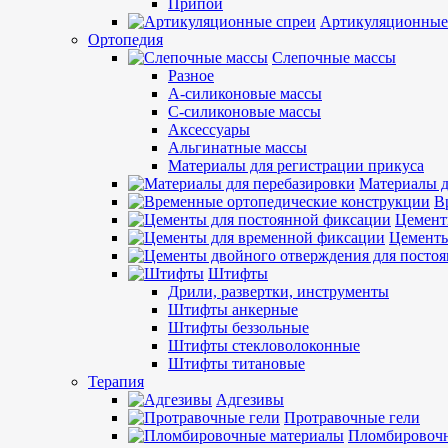
Припои
Артикуляционные
Ортопедия
Слепочные массы
Разное
А-силиконовые массы
С-силиконовые массы
Аксессуары
Альгинатные массы
Материалы для регистрации прикуса
Материалы д
В
Цемент
Цементы
Штифты
Дрили, развертки, инструменты
Штифты анкерные
Штифты беззольные
Штифты стекловолоконные
Штифты титановые
Терапия
Адгезивы
Протравочные гели
Пломбировочн