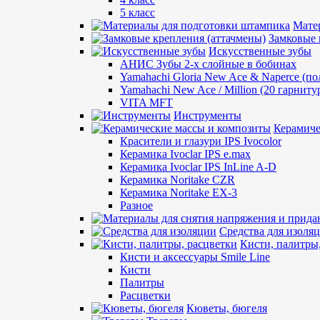
5 класс
Мате
Замковые 
Искусственные зубы
АНИС Зубы 2-х слойные в бобинах
Yamahachi Gloria New Ace & Naperce (п
Yamahachi New Ace / Million (20 гарниту
VITA MFT
Инструменты
Керамиче
Красители и глазури IPS Ivocolor
Керамика Ivoclar IPS e.max
Керамика Ivoclar IPS InLine A-D
Керамика Noritake CZR
Керамика Noritake EX-3
Разное
Средства для изоля
Кисти, палитры
Кисти и аксессуары Smile Line
Кисти
Палитры
Расцветки
Кюветы, бюгеля