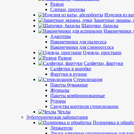
Разное
Слепки, протезы
Изделия из ва
Защитные экраны, 
Шапочки, бахилы
Наконечники 
Адаптеры
Наконечники для пылесоса
Наконечники для слюноотсоса
Одежда, простыни
Разное
Салфетки, фартуки
Салфетки в коробке
Фартуки в рулоне
Стерилизация
Пакеты бумажные
Журналы
Пакеты комбинированные
Рулоны
Средства контроля стерилизации
Чехлы
Зуботехническая лаборатория
Полировка и обраб
Держатели
Диски алмазные сепарационные для ке