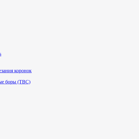
s
езания коронок
ые боры (ТВС)