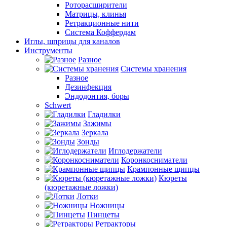
Роторасширители
Матрицы, клинья
Ретракционные нити
Система Коффердам
Иглы, шприцы для каналов
Инструменты
Разное
Системы хранения
Разное
Дезинфекция
Эндодонтия, боры
Schwert
Гладилки
Зажимы
Зеркала
Зонды
Иглодержатели
Коронкосниматели
Крампонные щипцы
Кюреты
(кюретажные ложки)
Лотки
Ножницы
Пинцеты
Ретракторы