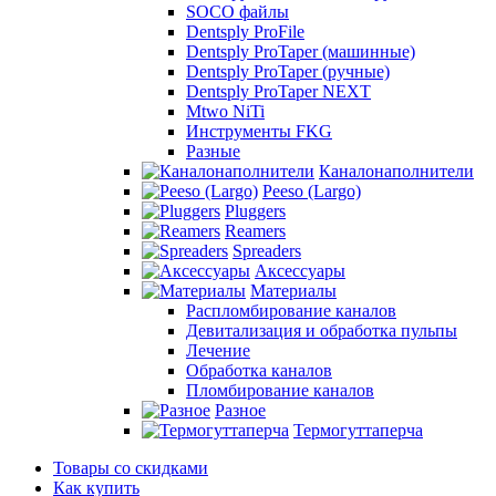
SOCO файлы
Dentsply ProFile
Dentsply ProTaper (машинные)
Dentsply ProTaper (ручные)
Dentsply ProTaper NEXT
Mtwo NiTi
Инструменты FKG
Разные
Каналонаполнители
Peeso (Largo)
Pluggers
Reamers
Spreaders
Аксессуары
Материалы
Распломбирование каналов
Девитализация и обработка пульпы
Лечение
Обработка каналов
Пломбирование каналов
Разное
Термогуттаперча
Товары со скидками
Как купить