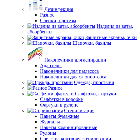
Дезинфекция
Разное
Слепки, протезы
Изделия из ваты,
абсорбенты
Защитные экраны, очки
Шапочки, бахилы
Наконечники для аспирации
Адаптеры
Наконечники для пылесоса
Наконечники для слюноотсоса
Одежда, простыни
Разное
Салфетки, фартуки
Салфетки в коробке
Фартуки в рулоне
Стерилизация
Пакеты бумажные
Журналы
Пакеты комбинированные
Рулоны
Средства контроля стерилизации