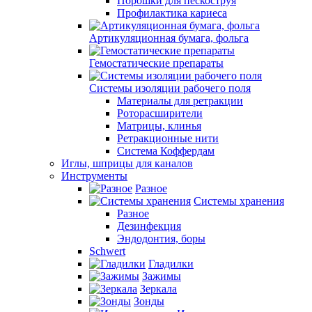
Порошки для пескоструя
Профилактика кариеса
Артикуляционная бумага, фольга
Гемостатические препараты
Системы изоляции рабочего поля
Материалы для ретракции
Роторасширители
Матрицы, клинья
Ретракционные нити
Система Коффердам
Иглы, шприцы для каналов
Инструменты
Разное
Системы хранения
Разное
Дезинфекция
Эндодонтия, боры
Schwert
Гладилки
Зажимы
Зеркала
Зонды