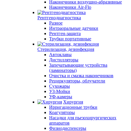
Наконечники воздушно-абразивные
Наконечники Air-Flo
Рентгенодиагностика
Разное
Интраоральные датчики
Рентген-защита
Трубки портативные
Стерилизация, дезинфекция
Автоклавы
Дистилляторы
Запечатывающие устройства
(ламинаторы)
Очистка и смазка наконечников
Рециркуляторы, облучатели
Сухожары
УЗ-Мойки
УФ-камеры
Хирургия
Ирригационные трубки
Коагуляторы
Насадки для пьезохирургических
аппаратов
Физиодиспенсеры