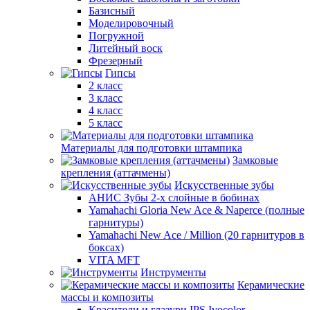
Базисный
Моделировочный
Погружной
Литейный воск
Фрезерный
Гипсы
2 класс
3 класс
4 класс
5 класс
Материалы для подготовки штампика
Замковые
крепления (аттачмены)
Искусственные зубы
АНИС Зубы 2-х слойные в бобинах
Yamahachi Gloria New Ace & Naperce (полные
гарнитуры)
Yamahachi New Ace / Million (20 гарнитуров в
боксах)
VITA MFT
Инструменты
Керамические
массы и композиты
Красители и глазури IPS Ivocolor