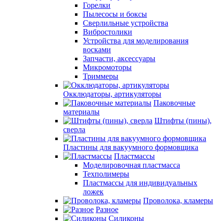
Горелки
Пылесосы и боксы
Сверлильные устройства
Вибростолики
Устройства для моделирования
восками
Запчасти, аксессуары
Микромоторы
Триммеры
Окклюдаторы, артикуляторы
Паковочные
материалы
Штифты (пины),
сверла
Пластины для вакуумного формовщика
Пластмассы
Моделировочная пластмасса
Техполимеры
Пластмассы для индивидуальных
ложек
Проволока, кламеры
Разное
Силиконы