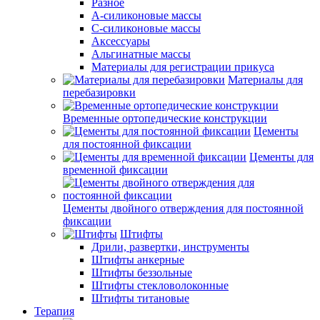
Разное
А-силиконовые массы
С-силиконовые массы
Аксессуары
Альгинатные массы
Материалы для регистрации прикуса
Материалы для
перебазировки
Временные ортопедические конструкции
Цементы
для постоянной фиксации
Цементы для
временной фиксации
Цементы двойного отверждения для постоянной
фиксации
Штифты
Дрили, развертки, инструменты
Штифты анкерные
Штифты беззольные
Штифты стекловолоконные
Штифты титановые
Терапия