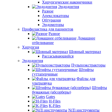
Хирургические наконечники
Эндодонтия
Разное
Апекслокаторы
Обтурация
Эндомоторы
Профилактика для пациентов
Разное
Домашнее
отбеливание
Хирургия
Шовный материал
Рассасывающийся
Эндодонтия
Пульпоэкстракторы
Штифты
гуттаперчивые
Файлы для
ультразвука
Штифты
бумажные (абсорберы)
Gates
H-Files
K-Files
NiTi инструменты