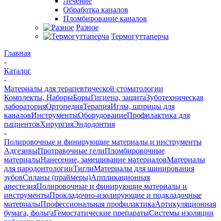
Лечение
Обработка каналов
Пломбирование каналов
Разное
Термогуттаперча
Главная
-
Каталог
-
Материалы для терапевтической стоматологии
Комплекты, Наборы
Боры
Гигиена, защита
Зуботехническая
лаборатория
Ортопедия
Терапия
Иглы, шприцы для
каналов
Инструменты
Оборудование
Профилактика для
пациентов
Хирургия
Эндодонтия
-
Полировочные и финирующие материалы и инструменты
Адгезивы
Протравочные гели
Пломбировочные
материалы
Нанесение, замешивание материалов
Материалы
для пародонтологии
Тигли
Материалы для шинирования
зубов
Силаны (праймеры)
Аппликационная
анестезия
Полировочные и финирующие материалы и
инструменты
Прокладочно-изолирующие и подкладочные
материалы
Профессиональная профилактика
Артикуляционная
бумага, фольга
Гемостатические препараты
Системы изоляции