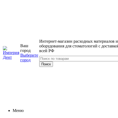
Интернет-магазин расходных материалов и
Ваш
оборудования для стоматологий с доставко
город
всей РФ
Выберите
город
Меню