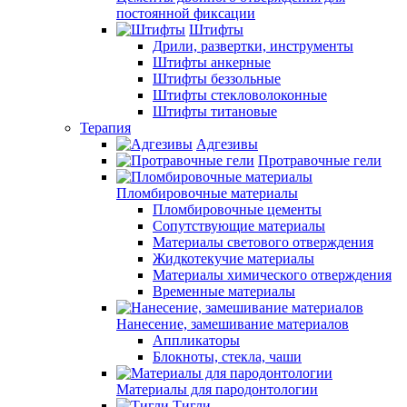
постоянной фиксации
Штифты
Дрили, развертки, инструменты
Штифты анкерные
Штифты беззольные
Штифты стекловолоконные
Штифты титановые
Терапия
Адгезивы
Протравочные гели
Пломбировочные материалы
Пломбировочные цементы
Сопутствующие материалы
Материалы светового отверждения
Жидкотекучие материалы
Материалы химического отверждения
Временные материалы
Нанесение, замешивание материалов
Аппликаторы
Блокноты, стекла, чаши
Материалы для пародонтологии
Тигли