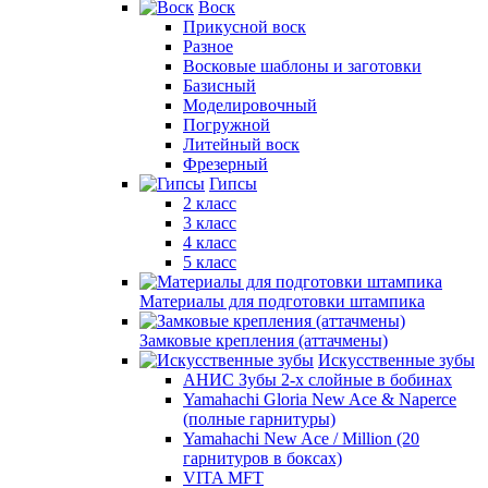
Воск
Прикусной воск
Разное
Восковые шаблоны и заготовки
Базисный
Моделировочный
Погружной
Литейный воск
Фрезерный
Гипсы
2 класс
3 класс
4 класс
5 класс
Материалы для подготовки штампика
Замковые крепления (аттачмены)
Искусственные зубы
АНИС Зубы 2-х слойные в бобинах
Yamahachi Gloria New Ace & Naperce
(полные гарнитуры)
Yamahachi New Ace / Million (20
гарнитуров в боксах)
VITA MFT