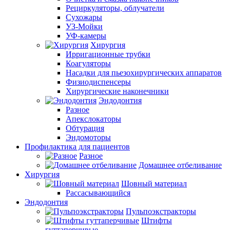
Рециркуляторы, облучатели
Сухожары
УЗ-Мойки
УФ-камеры
Хирургия
Ирригационные трубки
Коагуляторы
Насадки для пьезохирургических аппаратов
Физиодиспенсеры
Хирургические наконечники
Эндодонтия
Разное
Апекслокаторы
Обтурация
Эндомоторы
Профилактика для пациентов
Разное
Домашнее отбеливание
Хирургия
Шовный материал
Рассасывающийся
Эндодонтия
Пульпоэкстракторы
Штифты
гуттаперчивые