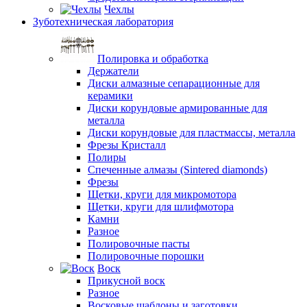
Чехлы
Зуботехническая лаборатория
Полировка и обработка
Держатели
Диски алмазные сепарационные для
керамики
Диски корундовые армированные для
металла
Диски корундовые для пластмассы, металла
Фрезы Кристалл
Полиры
Спеченные алмазы (Sintered diamonds)
Фрезы
Щетки, круги для микромотора
Щетки, круги для шлифмотора
Камни
Разное
Полировочные пасты
Полировочные порошки
Воск
Прикусной воск
Разное
Восковые шаблоны и заготовки