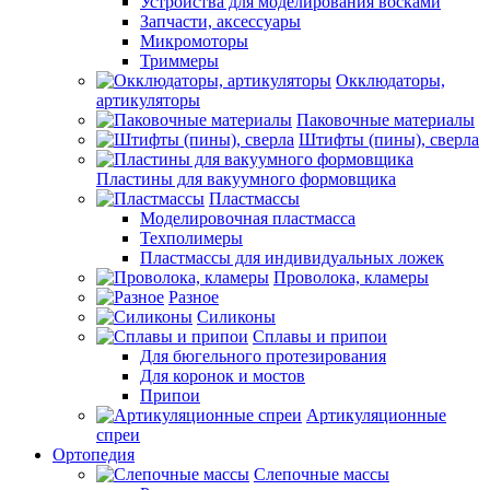
Устройства для моделирования восками
Запчасти, аксессуары
Микромоторы
Триммеры
Окклюдаторы,
артикуляторы
Паковочные материалы
Штифты (пины), сверла
Пластины для вакуумного формовщика
Пластмассы
Моделировочная пластмасса
Техполимеры
Пластмассы для индивидуальных ложек
Проволока, кламеры
Разное
Силиконы
Сплавы и припои
Для бюгельного протезирования
Для коронок и мостов
Припои
Артикуляционные
спреи
Ортопедия
Слепочные массы