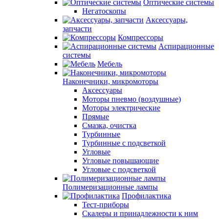
Оптические системы
Негатоскопы
Аксессуары,
запчасти
Компрессоры
Аспирационные
системы
Мебель
Наконечники, микромоторы
Аксессуары
Моторы пневмо (воздушные)
Моторы электрические
Прямые
Смазка, очистка
Турбинные
Турбинные с подсветкой
Угловые
Угловые повышающие
Угловые с подсветкой
Полимеризационные лампы
Профилактика
Тест-приборы
Скалеры и принадлежности к ним