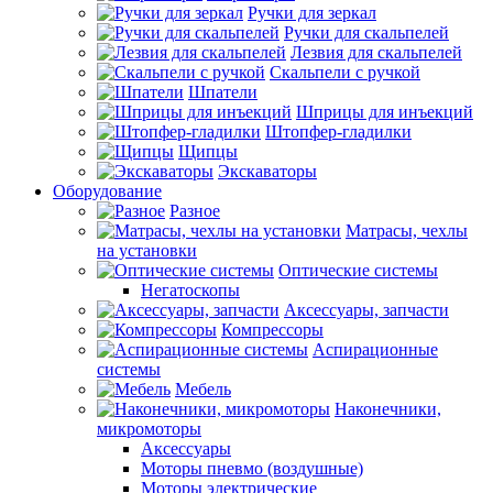
Ручки для зеркал
Ручки для скальпелей
Лезвия для скальпелей
Скальпели с ручкой
Шпатели
Шприцы для инъекций
Штопфер-гладилки
Щипцы
Экскаваторы
Оборудование
Разное
Матрасы, чехлы
на установки
Оптические системы
Негатоскопы
Аксессуары, запчасти
Компрессоры
Аспирационные
системы
Мебель
Наконечники,
микромоторы
Аксессуары
Моторы пневмо (воздушные)
Моторы электрические