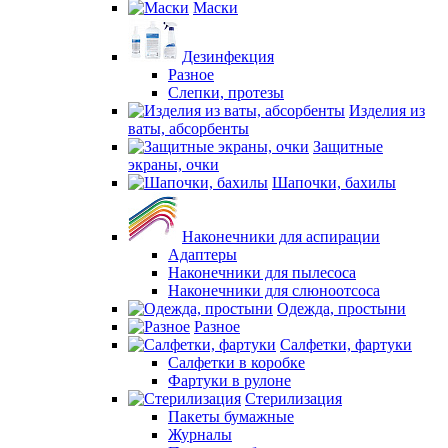
Маски
Дезинфекция
Разное
Слепки, протезы
Изделия из
ваты, абсорбенты
Защитные
экраны, очки
Шапочки, бахилы
Наконечники для аспирации
Адаптеры
Наконечники для пылесоса
Наконечники для слюноотсоса
Одежда, простыни
Разное
Салфетки, фартуки
Салфетки в коробке
Фартуки в рулоне
Стерилизация
Пакеты бумажные
Журналы