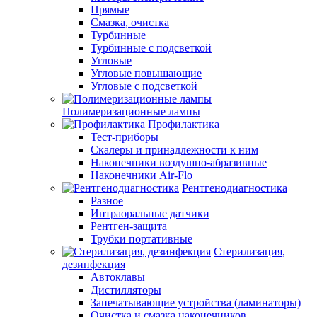
Прямые
Смазка, очистка
Турбинные
Турбинные с подсветкой
Угловые
Угловые повышающие
Угловые с подсветкой
Полимеризационные лампы
Профилактика
Тест-приборы
Скалеры и принадлежности к ним
Наконечники воздушно-абразивные
Наконечники Air-Flo
Рентгенодиагностика
Разное
Интраоральные датчики
Рентген-защита
Трубки портативные
Стерилизация,
дезинфекция
Автоклавы
Дистилляторы
Запечатывающие устройства (ламинаторы)
Очистка и смазка наконечников