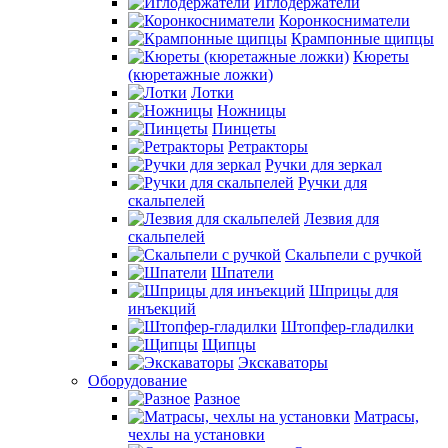
Иглодержатели
Коронкосниматели
Крампонные щипцы
Кюреты
(кюретажные ложки)
Лотки
Ножницы
Пинцеты
Ретракторы
Ручки для зеркал
Ручки для
скальпелей
Лезвия для
скальпелей
Скальпели с ручкой
Шпатели
Шприцы для
инъекций
Штопфер-гладилки
Щипцы
Экскаваторы
Оборудование
Разное
Матрасы,
чехлы на установки