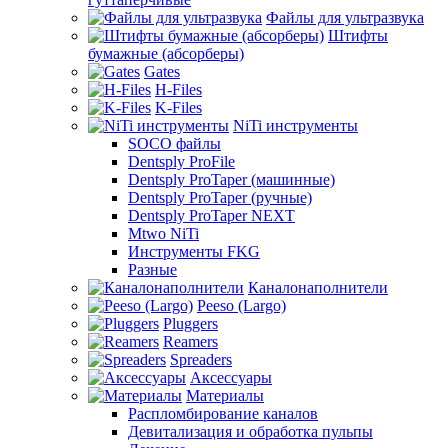
Файлы для ультразвука
Штифты
бумажные (абсорберы)
Gates
H-Files
K-Files
NiTi инструменты
SOCO файлы
Dentsply ProFile
Dentsply ProTaper (машинные)
Dentsply ProTaper (ручные)
Dentsply ProTaper NEXT
Mtwo NiTi
Инструменты FKG
Разные
Каналонаполнители
Peeso (Largo)
Pluggers
Reamers
Spreaders
Аксессуары
Материалы
Распломбирование каналов
Девитализация и обработка пульпы