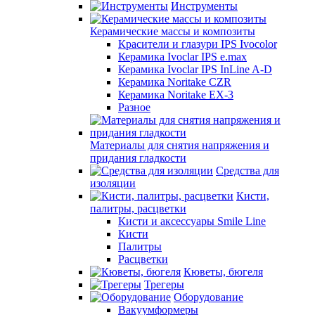
Инструменты
Керамические массы и композиты
Красители и глазури IPS Ivocolor
Керамика Ivoclar IPS e.max
Керамика Ivoclar IPS InLine A-D
Керамика Noritake CZR
Керамика Noritake EX-3
Разное
Материалы для снятия напряжения и
придания гладкости
Средства для
изоляции
Кисти,
палитры, расцветки
Кисти и аксессуары Smile Line
Кисти
Палитры
Расцветки
Кюветы, бюгеля
Трегеры
Оборудование
Вакуумформеры