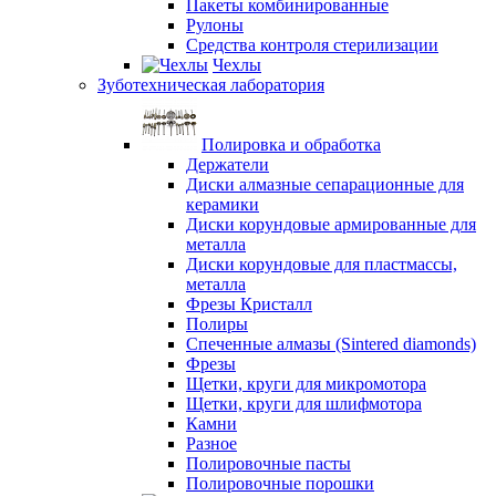
Пакеты комбинированные
Рулоны
Средства контроля стерилизации
Чехлы
Зуботехническая лаборатория
Полировка и обработка
Держатели
Диски алмазные сепарационные для
керамики
Диски корундовые армированные для
металла
Диски корундовые для пластмассы,
металла
Фрезы Кристалл
Полиры
Спеченные алмазы (Sintered diamonds)
Фрезы
Щетки, круги для микромотора
Щетки, круги для шлифмотора
Камни
Разное
Полировочные пасты
Полировочные порошки