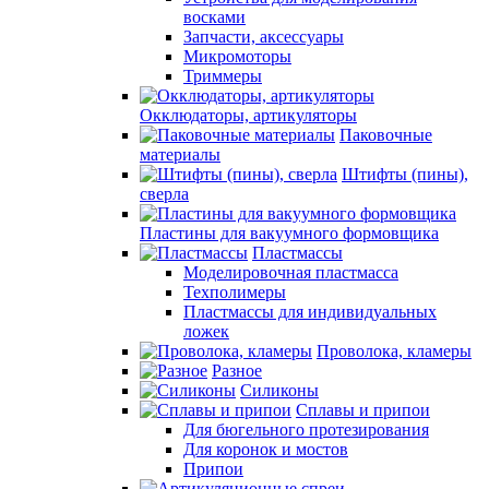
восками
Запчасти, аксессуары
Микромоторы
Триммеры
Окклюдаторы, артикуляторы
Паковочные
материалы
Штифты (пины),
сверла
Пластины для вакуумного формовщика
Пластмассы
Моделировочная пластмасса
Техполимеры
Пластмассы для индивидуальных
ложек
Проволока, кламеры
Разное
Силиконы
Сплавы и припои
Для бюгельного протезирования
Для коронок и мостов
Припои