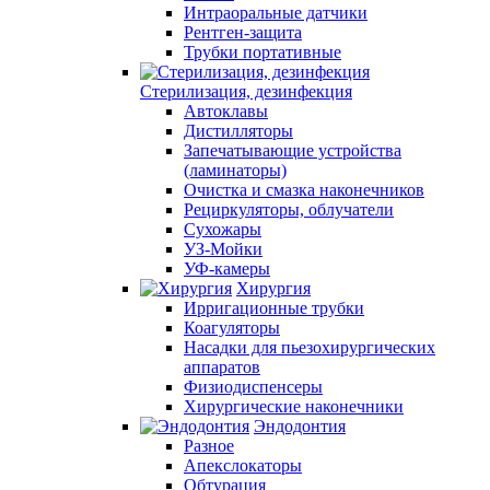
Интраоральные датчики
Рентген-защита
Трубки портативные
Стерилизация, дезинфекция
Автоклавы
Дистилляторы
Запечатывающие устройства
(ламинаторы)
Очистка и смазка наконечников
Рециркуляторы, облучатели
Сухожары
УЗ-Мойки
УФ-камеры
Хирургия
Ирригационные трубки
Коагуляторы
Насадки для пьезохирургических
аппаратов
Физиодиспенсеры
Хирургические наконечники
Эндодонтия
Разное
Апекслокаторы
Обтурация