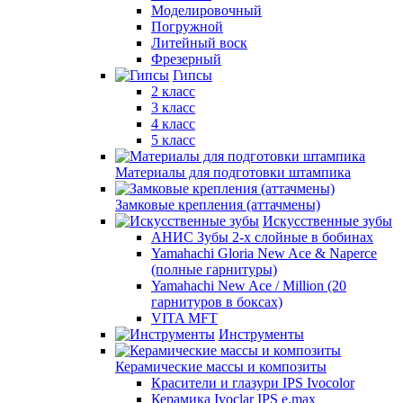
Моделировочный
Погружной
Литейный воск
Фрезерный
Гипсы
2 класс
3 класс
4 класс
5 класс
Материалы для подготовки штампика
Замковые крепления (аттачмены)
Искусственные зубы
АНИС Зубы 2-х слойные в бобинах
Yamahachi Gloria New Ace & Naperce
(полные гарнитуры)
Yamahachi New Ace / Million (20
гарнитуров в боксах)
VITA MFT
Инструменты
Керамические массы и композиты
Красители и глазури IPS Ivocolor
Керамика Ivoclar IPS e.max