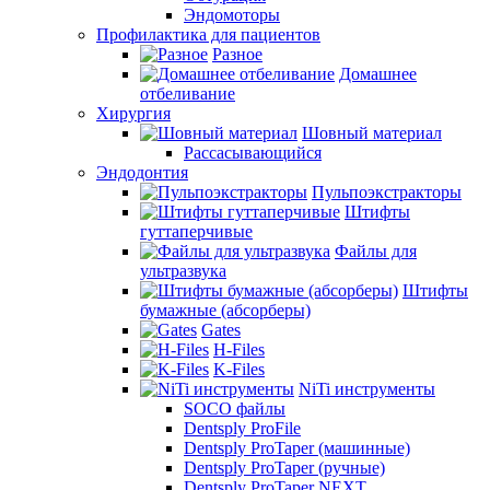
Эндомоторы
Профилактика для пациентов
Разное
Домашнее
отбеливание
Хирургия
Шовный материал
Рассасывающийся
Эндодонтия
Пульпоэкстракторы
Штифты
гуттаперчивые
Файлы для
ультразвука
Штифты
бумажные (абсорберы)
Gates
H-Files
K-Files
NiTi инструменты
SOCO файлы
Dentsply ProFile
Dentsply ProTaper (машинные)
Dentsply ProTaper (ручные)
Dentsply ProTaper NEXT