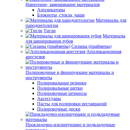
Нанесение, замешивание материалов
Аппликаторы
Блокноты, стекла, чаши
Материалы для
пародонтологии
Тигли
Материалы
для шинирования зубов
Силаны (праймеры)
Аппликационная
анестезия
Полировочные и финирующие материалы и
инструменты
Полировальные резинки
Полировальные щетки
Полировочные штрипсы
Аксессуары
Пасты для полировки реставраций
Полировочные диски
Прокладочно-изолирующие и подкладочные
материалы