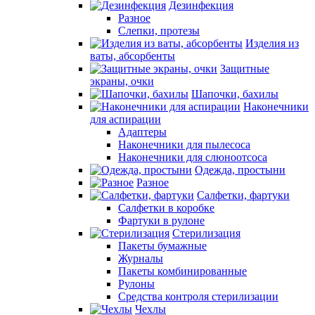
Дезинфекция
Разное
Слепки, протезы
Изделия из
ваты, абсорбенты
Защитные
экраны, очки
Шапочки, бахилы
Наконечники
для аспирации
Адаптеры
Наконечники для пылесоса
Наконечники для слюноотсоса
Одежда, простыни
Разное
Салфетки, фартуки
Салфетки в коробке
Фартуки в рулоне
Стерилизация
Пакеты бумажные
Журналы
Пакеты комбинированные
Рулоны
Средства контроля стерилизации
Чехлы