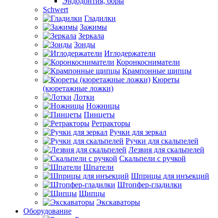
Эндодонтия, боры
Schwert
Гладилки
Зажимы
Зеркала
Зонды
Иглодержатели
Коронкосниматели
Крампонные щипцы
Кюреты
(кюретажные ложки)
Лотки
Ножницы
Пинцеты
Ретракторы
Ручки для зеркал
Ручки для скальпелей
Лезвия для скальпелей
Скальпели с ручкой
Шпатели
Шприцы для инъекций
Штопфер-гладилки
Щипцы
Экскаваторы
Оборудование