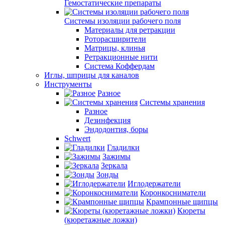
Гемостатические препараты
Системы изоляции рабочего поля
Материалы для ретракции
Роторасширители
Матрицы, клинья
Ретракционные нити
Система Коффердам
Иглы, шприцы для каналов
Инструменты
Разное
Системы хранения
Разное
Дезинфекция
Эндодонтия, боры
Schwert
Гладилки
Зажимы
Зеркала
Зонды
Иглодержатели
Коронкосниматели
Крампонные щипцы
Кюреты
(кюретажные ложки)