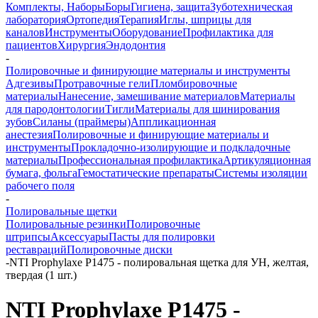
Комплекты, Наборы
Боры
Гигиена, защита
Зуботехническая
лаборатория
Ортопедия
Терапия
Иглы, шприцы для
каналов
Инструменты
Оборудование
Профилактика для
пациентов
Хирургия
Эндодонтия
-
Полировочные и финирующие материалы и инструменты
Адгезивы
Протравочные гели
Пломбировочные
материалы
Нанесение, замешивание материалов
Материалы
для пародонтологии
Тигли
Материалы для шинирования
зубов
Силаны (праймеры)
Аппликационная
анестезия
Полировочные и финирующие материалы и
инструменты
Прокладочно-изолирующие и подкладочные
материалы
Профессиональная профилактика
Артикуляционная
бумага, фольга
Гемостатические препараты
Системы изоляции
рабочего поля
-
Полировальные щетки
Полировальные резинки
Полировочные
штрипсы
Аксессуары
Пасты для полировки
реставраций
Полировочные диски
-
NTI Prophylaxe P1475 - полировальная щетка для УН, желтая,
твердая (1 шт.)
NTI Prophylaxe P1475 -