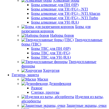
Алмазные боры
Боры алмазные для ПН (HP)
Боры алмазные для ТН (FG) - NTI
Боры алмазные для ТН (FG) - NTI Abacus
Боры алмазные для ТН (FG) - NTI Turbo
Боры алмазные для УН (RA)
Боры для
разрезания коронок
Наборы боров
Твердосплавные
боры (ТВС)
Боры ТВС для ПН (HP)
Боры ТВС для ТН (FG)
Боры ТВС для УН (RA)
Твердосплавные
финиры
Хирургия
Гигиена, защита
Маски
Дезинфекция
Разное
Слепки, протезы
Изделия из ваты,
абсорбенты
Защитные экраны, очки