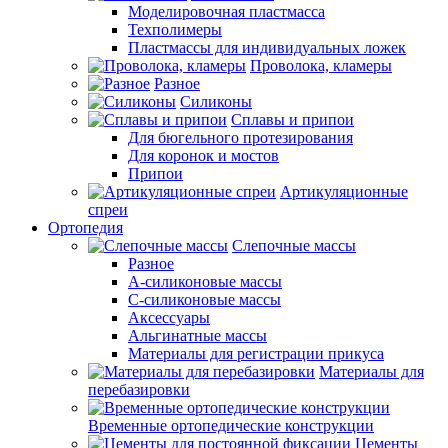
Моделировочная пластмасса
Техполимеры
Пластмассы для индивидуальных ложек
Проволока, кламеры
Разное
Силиконы
Сплавы и припои
Для бюгельного протезирования
Для коронок и мостов
Припои
Артикуляционные
спреи
Ортопедия
Слепочные массы
Разное
А-силиконовые массы
С-силиконовые массы
Аксессуары
Альгинатные массы
Материалы для регистрации прикуса
Материалы для
перебазировки
Временные ортопедические конструкции
Цементы