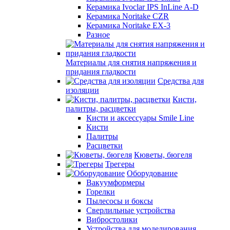
Керамика Ivoclar IPS InLine A-D
Керамика Noritake CZR
Керамика Noritake EX-3
Разное
Материалы для снятия напряжения и
придания гладкости
Средства для
изоляции
Кисти,
палитры, расцветки
Кисти и аксессуары Smile Line
Кисти
Палитры
Расцветки
Кюветы, бюгеля
Трегеры
Оборудование
Вакуумформеры
Горелки
Пылесосы и боксы
Сверлильные устройства
Вибростолики
Устройства для моделирования