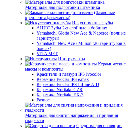
Материалы для подготовки штампика
Замковые
крепления (аттачмены)
Искусственные зубы
АНИС Зубы 2-х слойные в бобинах
Yamahachi Gloria New Ace & Naperce (полные
гарнитуры)
Yamahachi New Ace / Million (20 гарнитуров в
боксах)
VITA MFT
Инструменты
Керамические
массы и композиты
Красители и глазури IPS Ivocolor
Керамика Ivoclar IPS e.max
Керамика Ivoclar IPS InLine A-D
Керамика Noritake CZR
Керамика Noritake EX-3
Разное
Материалы для снятия напряжения и придания
гладкости
Средства для изоляции