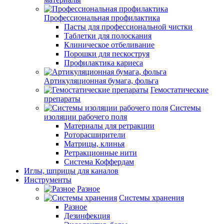
Профессиональная профилактика
Пасты для профессиональной чистки
Таблетки для полоскания
Клиническое отбеливание
Порошки для пескоструя
Профилактика кариеса
Артикуляционная бумага, фольга
Гемостатические
препараты
Системы
изоляции рабочего поля
Материалы для ретракции
Роторасширители
Матрицы, клинья
Ретракционные нити
Система Коффердам
Иглы, шприцы для каналов
Инструменты
Разное
Системы хранения
Разное
Дезинфекция