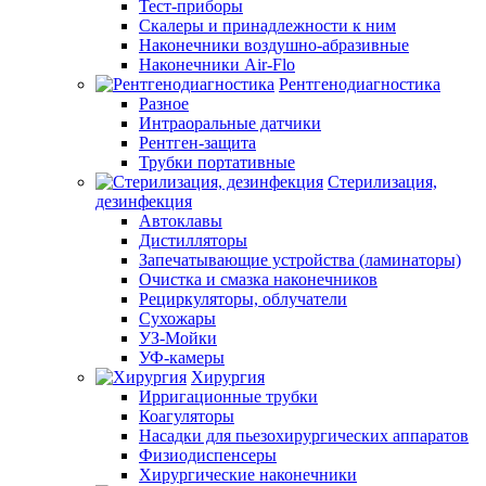
Тест-приборы
Скалеры и принадлежности к ним
Наконечники воздушно-абразивные
Наконечники Air-Flo
Рентгенодиагностика
Разное
Интраоральные датчики
Рентген-защита
Трубки портативные
Стерилизация,
дезинфекция
Автоклавы
Дистилляторы
Запечатывающие устройства (ламинаторы)
Очистка и смазка наконечников
Рециркуляторы, облучатели
Сухожары
УЗ-Мойки
УФ-камеры
Хирургия
Ирригационные трубки
Коагуляторы
Насадки для пьезохирургических аппаратов
Физиодиспенсеры
Хирургические наконечники