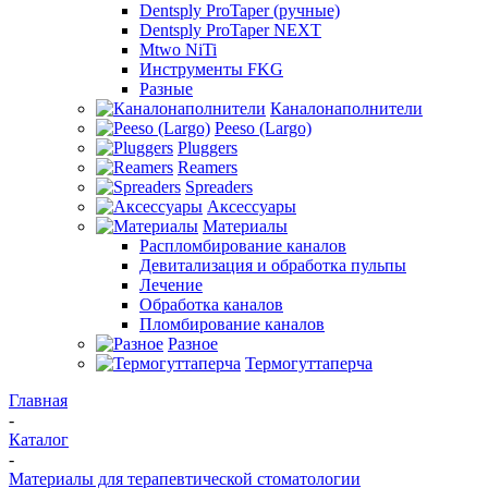
Dentsply ProTaper (ручные)
Dentsply ProTaper NEXT
Mtwo NiTi
Инструменты FKG
Разные
Каналонаполнители
Peeso (Largo)
Pluggers
Reamers
Spreaders
Аксессуары
Материалы
Распломбирование каналов
Девитализация и обработка пульпы
Лечение
Обработка каналов
Пломбирование каналов
Разное
Термогуттаперча
Главная
-
Каталог
-
Материалы для терапевтической стоматологии