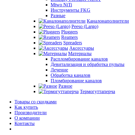
Mtwo NiTi
Инструменты FKG
Разные
Каналонаполнители
Peeso (Largo)
Pluggers
Reamers
Spreaders
Аксессуары
Материалы
Распломбирование каналов
Девитализация и обработка пульпы
Лечение
Обработка каналов
Пломбирование каналов
Разное
Термогуттаперча
Товары со скидками
Как купить
Производители
О компании
Контакты