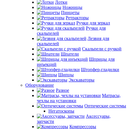
Лотки
Ножницы
Пинцеты
Ретракторы
Ручки для зеркал
Ручки для
скальпелей
Лезвия для
скальпелей
Скальпели с ручкой
Шпатели
Шприцы для
инъекций
Штопфер-гладилки
Щипцы
Экскаваторы
Оборудование
Разное
Матрасы,
чехлы на установки
Оптические системы
Негатоскопы
Аксессуары,
запчасти
Компрессоры