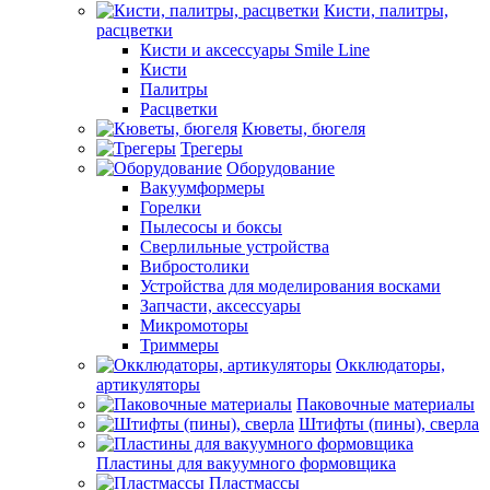
Кисти, палитры,
расцветки
Кисти и аксессуары Smile Line
Кисти
Палитры
Расцветки
Кюветы, бюгеля
Трегеры
Оборудование
Вакуумформеры
Горелки
Пылесосы и боксы
Сверлильные устройства
Вибростолики
Устройства для моделирования восками
Запчасти, аксессуары
Микромоторы
Триммеры
Окклюдаторы,
артикуляторы
Паковочные материалы
Штифты (пины), сверла
Пластины для вакуумного формовщика
Пластмассы