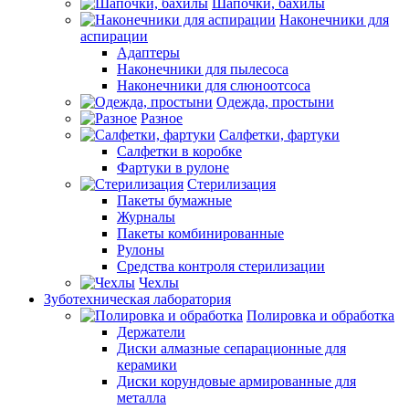
Шапочки, бахилы
Наконечники для
аспирации
Адаптеры
Наконечники для пылесоса
Наконечники для слюноотсоса
Одежда, простыни
Разное
Салфетки, фартуки
Салфетки в коробке
Фартуки в рулоне
Стерилизация
Пакеты бумажные
Журналы
Пакеты комбинированные
Рулоны
Средства контроля стерилизации
Чехлы
Зуботехническая лаборатория
Полировка и обработка
Держатели
Диски алмазные сепарационные для
керамики
Диски корундовые армированные для
металла