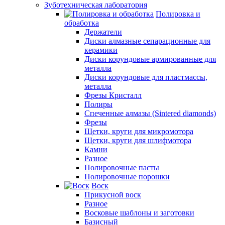
Зуботехническая лаборатория
Полировка и
обработка
Держатели
Диски алмазные сепарационные для
керамики
Диски корундовые армированные для
металла
Диски корундовые для пластмассы,
металла
Фрезы Кристалл
Полиры
Спеченные алмазы (Sintered diamonds)
Фрезы
Щетки, круги для микромотора
Щетки, круги для шлифмотора
Камни
Разное
Полировочные пасты
Полировочные порошки
Воск
Прикусной воск
Разное
Восковые шаблоны и заготовки
Базисный