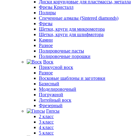
Диски корундовые для пластмассы, металла
Фрезы Кристалл
Полиры
Спеченные алмазы (Sintered diamonds)
Фрезы
Щетки, круги для микромотора
Щетки, круги для шлифмотора
Камни
Разное
Полировочные пасты
Полировочные порошки
Воск
Прикусной воск
Разное
Восковые шаблоны и заготовки
Базисный
Моделировочный
Погружной
Литейный воск
Фрезерный
Гипсы
2 класс
3 класс
4 класс
5 класс