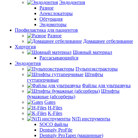
Эндодонтия
Разное
Апекслокаторы
Обтурация
Эндомоторы
Профилактика для пациентов
Разное
Домашнее отбеливание
Хирургия
Шовный материал
Рассасывающийся
Эндодонтия
Пульпоэкстракторы
Штифты
гуттаперчивые
Файлы для ультразвука
Штифты
бумажные (абсорберы)
Gates
H-Files
K-Files
NiTi инструменты
SOCO файлы
Dentsply ProFile
Dentsply ProTaper (машинные)