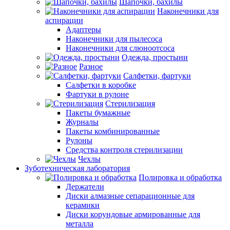
Шапочки, бахилы
Наконечники для
аспирации
Адаптеры
Наконечники для пылесоса
Наконечники для слюноотсоса
Одежда, простыни
Разное
Салфетки, фартуки
Салфетки в коробке
Фартуки в рулоне
Стерилизация
Пакеты бумажные
Журналы
Пакеты комбинированные
Рулоны
Средства контроля стерилизации
Чехлы
Зуботехническая лаборатория
Полировка и обработка
Держатели
Диски алмазные сепарационные для
керамики
Диски корундовые армированные для
металла