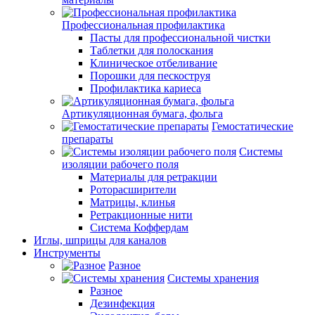
Профессиональная профилактика
Пасты для профессиональной чистки
Таблетки для полоскания
Клиническое отбеливание
Порошки для пескоструя
Профилактика кариеса
Артикуляционная бумага, фольга
Гемостатические
препараты
Системы
изоляции рабочего поля
Материалы для ретракции
Роторасширители
Матрицы, клинья
Ретракционные нити
Система Коффердам
Иглы, шприцы для каналов
Инструменты
Разное
Системы хранения
Разное
Дезинфекция