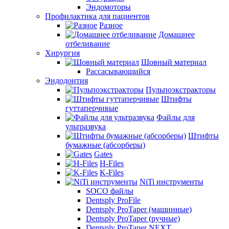
Эндомоторы
Профилактика для пациентов
Разное
Домашнее
отбеливание
Хирургия
Шовный материал
Рассасывающийся
Эндодонтия
Пульпоэкстракторы
Штифты
гуттаперчивые
Файлы для
ультразвука
Штифты
бумажные (абсорберы)
Gates
H-Files
K-Files
NiTi инструменты
SOCO файлы
Dentsply ProFile
Dentsply ProTaper (машинные)
Dentsply ProTaper (ручные)
Dentsply ProTaper NEXT