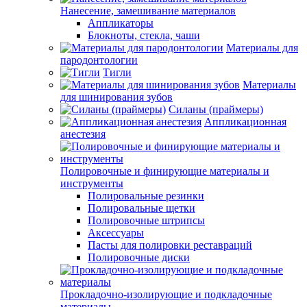
Нанесение, замешивание материалов
Аппликаторы
Блокноты, стекла, чаши
Материалы для
пародонтологии
Тигли
Материалы
для шинирования зубов
Силаны (праймеры)
Аппликационная
анестезия
Полировочные и финирующие материалы и
инструменты
Полировальные резинки
Полировальные щетки
Полировочные штрипсы
Аксессуары
Пасты для полировки реставраций
Полировочные диски
Прокладочно-изолирующие и подкладочные
материалы