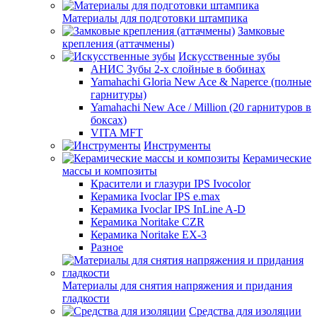
Материалы для подготовки штампика
Замковые
крепления (аттачмены)
Искусственные зубы
АНИС Зубы 2-х слойные в бобинах
Yamahachi Gloria New Ace & Naperce (полные
гарнитуры)
Yamahachi New Ace / Million (20 гарнитуров в
боксах)
VITA MFT
Инструменты
Керамические
массы и композиты
Красители и глазури IPS Ivocolor
Керамика Ivoclar IPS e.max
Керамика Ivoclar IPS InLine A-D
Керамика Noritake CZR
Керамика Noritake EX-3
Разное
Материалы для снятия напряжения и придания
гладкости
Средства для изоляции