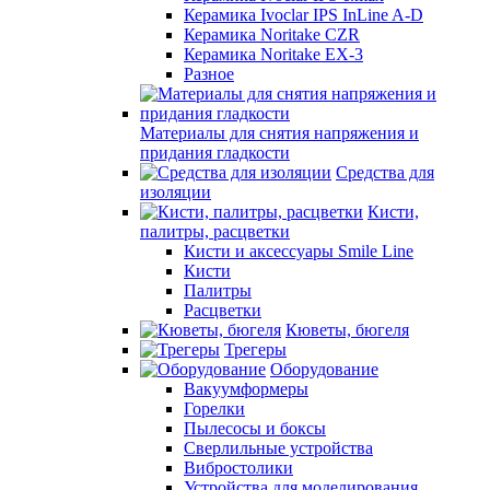
Керамика Ivoclar IPS InLine A-D
Керамика Noritake CZR
Керамика Noritake EX-3
Разное
Материалы для снятия напряжения и
придания гладкости
Средства для
изоляции
Кисти,
палитры, расцветки
Кисти и аксессуары Smile Line
Кисти
Палитры
Расцветки
Кюветы, бюгеля
Трегеры
Оборудование
Вакуумформеры
Горелки
Пылесосы и боксы
Сверлильные устройства
Вибростолики
Устройства для моделирования