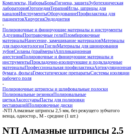
Комплекты, Наборы
Боры
Гигиена, защита
Зуботехническая
лаборатория
Ортопедия
Терапия
Иглы, шприцы для
каналов
Инструменты
Оборудование
Профилактика для
пациентов
Хирургия
Эндодонтия
-
Полировочные и финирующие материалы и инструменты
Адгезивы
Протравочные гели
Пломбировочные
материалы
Нанесение, замешивание материалов
Материалы
для пародонтологии
Тигли
Материалы для шинирования
зубов
Силаны (праймеры)
Аппликационная
анестезия
Полировочные и финирующие материалы и
инструменты
Прокладочно-изолирующие и подкладочные
материалы
Профессиональная профилактика
Артикуляционная
бумага, фольга
Гемостатические препараты
Системы изоляции
рабочего поля
-
Полировочные штрипсы и шлифовальные полоски
Полировальные резинки
Полировальные
щетки
Аксессуары
Пасты для полировки
реставраций
Полировочные диски
-
NTI Алмазные штрипсы 2,5 мм, без режущего зубчатого
венца, одностор., M - средние (1 шт.)
NTI Алмазные штрипсы 2,5