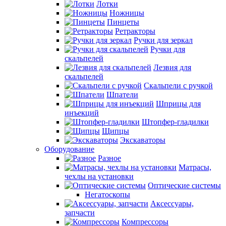
Лотки
Ножницы
Пинцеты
Ретракторы
Ручки для зеркал
Ручки для
скальпелей
Лезвия для
скальпелей
Скальпели с ручкой
Шпатели
Шприцы для
инъекций
Штопфер-гладилки
Щипцы
Экскаваторы
Оборудование
Разное
Матрасы,
чехлы на установки
Оптические системы
Негатоскопы
Аксессуары,
запчасти
Компрессоры