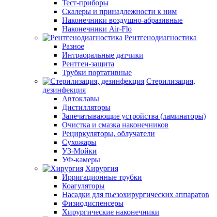
Тест-приборы
Скалеры и принадлежности к ним
Наконечники воздушно-абразивные
Наконечники Air-Flo
Рентгенодиагностика
Разное
Интраоральные датчики
Рентген-защита
Трубки портативные
Стерилизация,
дезинфекция
Автоклавы
Дистилляторы
Запечатывающие устройства (ламинаторы)
Очистка и смазка наконечников
Рециркуляторы, облучатели
Сухожары
УЗ-Мойки
УФ-камеры
Хирургия
Ирригационные трубки
Коагуляторы
Насадки для пьезохирургических аппаратов
Физиодиспенсеры
Хирургические наконечники