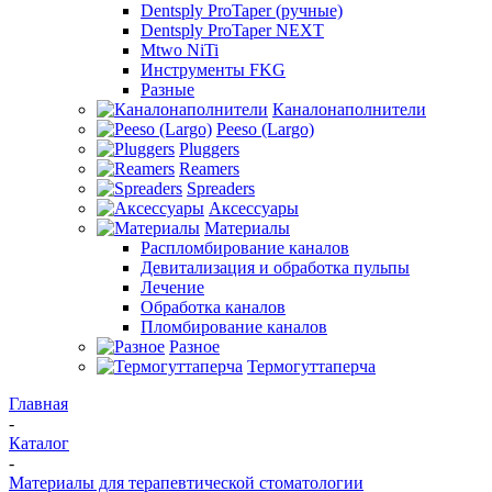
Dentsply ProTaper (ручные)
Dentsply ProTaper NEXT
Mtwo NiTi
Инструменты FKG
Разные
Каналонаполнители
Peeso (Largo)
Pluggers
Reamers
Spreaders
Аксессуары
Материалы
Распломбирование каналов
Девитализация и обработка пульпы
Лечение
Обработка каналов
Пломбирование каналов
Разное
Термогуттаперча
Главная
-
Каталог
-
Материалы для терапевтической стоматологии