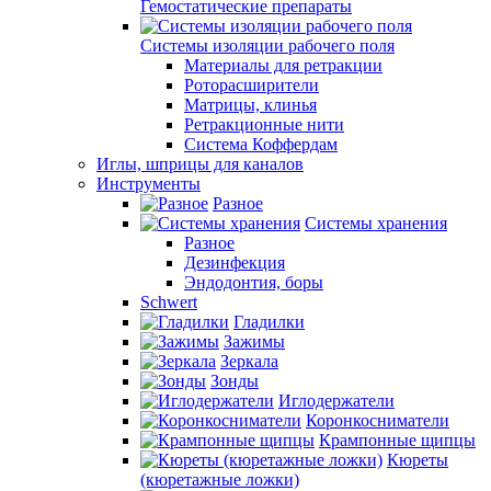
Гемостатические препараты
Системы изоляции рабочего поля
Материалы для ретракции
Роторасширители
Матрицы, клинья
Ретракционные нити
Система Коффердам
Иглы, шприцы для каналов
Инструменты
Разное
Системы хранения
Разное
Дезинфекция
Эндодонтия, боры
Schwert
Гладилки
Зажимы
Зеркала
Зонды
Иглодержатели
Коронкосниматели
Крампонные щипцы
Кюреты
(кюретажные ложки)