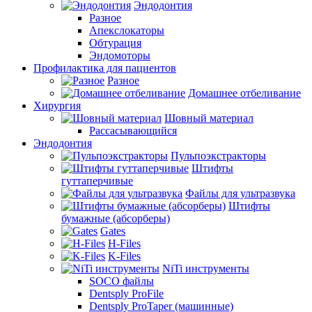
Эндодонтия
Разное
Апекслокаторы
Обтурация
Эндомоторы
Профилактика для пациентов
Разное
Домашнее отбеливание
Хирургия
Шовный материал
Рассасывающийся
Эндодонтия
Пульпоэкстракторы
Штифты
гуттаперчивые
Файлы для ультразвука
Штифты
бумажные (абсорберы)
Gates
H-Files
K-Files
NiTi инструменты
SOCO файлы
Dentsply ProFile
Dentsply ProTaper (машинные)