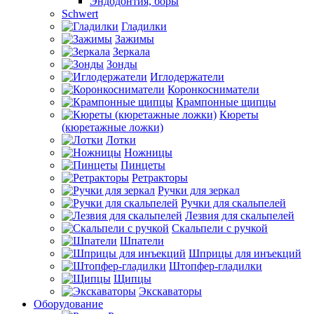
Эндодонтия, боры
Schwert
Гладилки
Зажимы
Зеркала
Зонды
Иглодержатели
Коронкосниматели
Крампонные щипцы
Кюреты
(кюретажные ложки)
Лотки
Ножницы
Пинцеты
Ретракторы
Ручки для зеркал
Ручки для скальпелей
Лезвия для скальпелей
Скальпели с ручкой
Шпатели
Шприцы для инъекций
Штопфер-гладилки
Щипцы
Экскаваторы
Оборудование