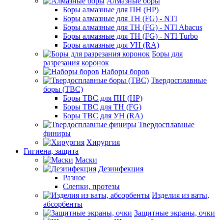
Алмазные боры
Боры алмазные для ПН (HP)
Боры алмазные для ТН (FG) - NTI
Боры алмазные для ТН (FG) - NTI Abacus
Боры алмазные для ТН (FG) - NTI Turbo
Боры алмазные для УН (RA)
Боры для
разрезания коронок
Наборы боров
Твердосплавные
боры (ТВС)
Боры ТВС для ПН (HP)
Боры ТВС для ТН (FG)
Боры ТВС для УН (RA)
Твердосплавные
финиры
Хирургия
Гигиена, защита
Маски
Дезинфекция
Разное
Слепки, протезы
Изделия из ваты,
абсорбенты
Защитные экраны, очки