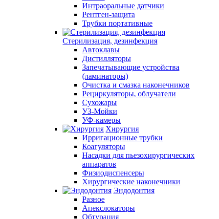
Интраоральные датчики
Рентген-защита
Трубки портативные
Стерилизация, дезинфекция
Автоклавы
Дистилляторы
Запечатывающие устройства
(ламинаторы)
Очистка и смазка наконечников
Рециркуляторы, облучатели
Сухожары
УЗ-Мойки
УФ-камеры
Хирургия
Ирригационные трубки
Коагуляторы
Насадки для пьезохирургических
аппаратов
Физиодиспенсеры
Хирургические наконечники
Эндодонтия
Разное
Апекслокаторы
Обтурация