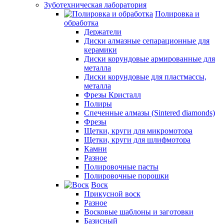
Зуботехническая лаборатория
Полировка и
обработка
Держатели
Диски алмазные сепарационные для
керамики
Диски корундовые армированные для
металла
Диски корундовые для пластмассы,
металла
Фрезы Кристалл
Полиры
Спеченные алмазы (Sintered diamonds)
Фрезы
Щетки, круги для микромотора
Щетки, круги для шлифмотора
Камни
Разное
Полировочные пасты
Полировочные порошки
Воск
Прикусной воск
Разное
Восковые шаблоны и заготовки
Базисный