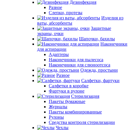
Дезинфекция
Разное
Слепки, протезы
Изделия из
ваты, абсорбенты
Защитные
экраны, очки
Шапочки, бахилы
Наконечники
для аспирации
Адаптеры
Наконечники для пылесоса
Наконечники для слюноотсоса
Одежда, простыни
Разное
Салфетки, фартуки
Салфетки в коробке
Фартуки в рулоне
Стерилизация
Пакеты бумажные
Журналы
Пакеты комбинированные
Рулоны
Средства контроля стерилизации
Чехлы