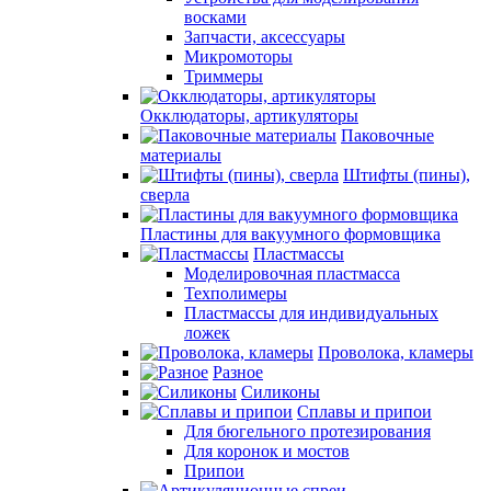
восками
Запчасти, аксессуары
Микромоторы
Триммеры
Окклюдаторы, артикуляторы
Паковочные
материалы
Штифты (пины),
сверла
Пластины для вакуумного формовщика
Пластмассы
Моделировочная пластмасса
Техполимеры
Пластмассы для индивидуальных
ложек
Проволока, кламеры
Разное
Силиконы
Сплавы и припои
Для бюгельного протезирования
Для коронок и мостов
Припои