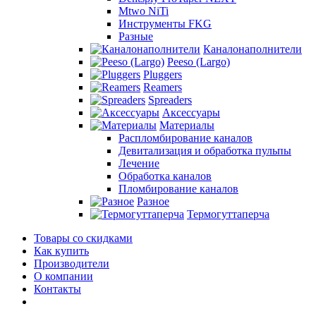
Mtwo NiTi
Инструменты FKG
Разные
Каналонаполнители
Peeso (Largo)
Pluggers
Reamers
Spreaders
Аксессуары
Материалы
Распломбирование каналов
Девитализация и обработка пульпы
Лечение
Обработка каналов
Пломбирование каналов
Разное
Термогуттаперча
Товары со скидками
Как купить
Производители
О компании
Контакты