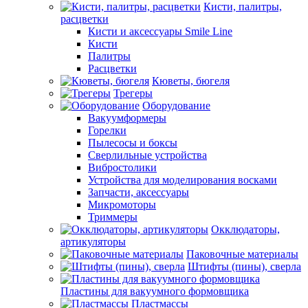
Кисти, палитры,
расцветки
Кисти и аксессуары Smile Line
Кисти
Палитры
Расцветки
Кюветы, бюгеля
Трегеры
Оборудование
Вакуумформеры
Горелки
Пылесосы и боксы
Сверлильные устройства
Вибростолики
Устройства для моделирования восками
Запчасти, аксессуары
Микромоторы
Триммеры
Окклюдаторы,
артикуляторы
Паковочные материалы
Штифты (пины), сверла
Пластины для вакуумного формовщика
Пластмассы