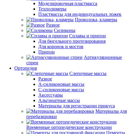
Моделировочная пластмасса
Техполимеры
Пластмассы для индивидуальных ложек
Проволока, кламеры
Разное
Силиконы
Сплавы и припои
Для бюгельного протезирования
Для коронок и мостов
Припои
Артикуляционные
спреи
Ортопедия
Слепочные массы
Разное
А-силиконовые массы
С-силиконовые массы
Аксессуары
Альгинатные массы
Материалы для регистрации прикуса
Материалы для
перебазировки
Временные ортопедические конструкции
Цементы