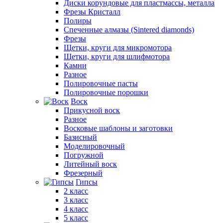
Диски корундовые для пластмассы, металла
Фрезы Кристалл
Полиры
Спеченные алмазы (Sintered diamonds)
Фрезы
Щетки, круги для микромотора
Щетки, круги для шлифмотора
Камни
Разное
Полировочные пасты
Полировочные порошки
Воск
Прикусной воск
Разное
Восковые шаблоны и заготовки
Базисный
Моделировочный
Погружной
Литейный воск
Фрезерный
Гипсы
2 класс
3 класс
4 класс
5 класс