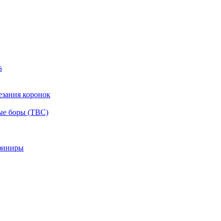
s
езания коронок
ые боры (ТВС)
финиры