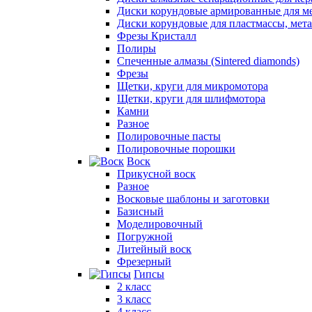
Диски корундовые армированные для м
Диски корундовые для пластмассы, мет
Фрезы Кристалл
Полиры
Спеченные алмазы (Sintered diamonds)
Фрезы
Щетки, круги для микромотора
Щетки, круги для шлифмотора
Камни
Разное
Полировочные пасты
Полировочные порошки
Воск
Прикусной воск
Разное
Восковые шаблоны и заготовки
Базисный
Моделировочный
Погружной
Литейный воск
Фрезерный
Гипсы
2 класс
3 класс
4 класс