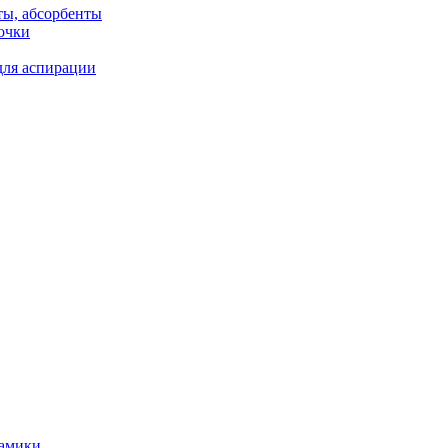
ты, абсорбенты
очки
для аспирации
рамики