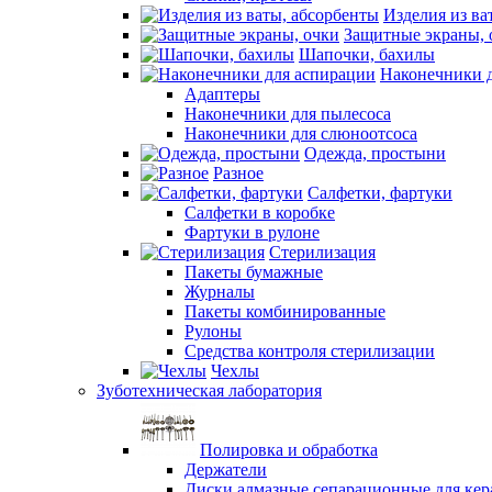
Изделия из ва
Защитные экраны, 
Шапочки, бахилы
Наконечники 
Адаптеры
Наконечники для пылесоса
Наконечники для слюноотсоса
Одежда, простыни
Разное
Салфетки, фартуки
Салфетки в коробке
Фартуки в рулоне
Стерилизация
Пакеты бумажные
Журналы
Пакеты комбинированные
Рулоны
Средства контроля стерилизации
Чехлы
Зуботехническая лаборатория
Полировка и обработка
Держатели
Диски алмазные сепарационные для ке