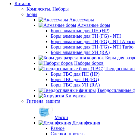
Каталог
Комплекты, Наборы
Боры
Аксессуары
Алмазные боры
Боры алмазные для ПН (HP)
Боры алмазные для ТН (FG) - NTI
Боры алмазные для ТН (FG) - NTI Abacu
Боры алмазные для ТН (FG) - NTI Turbo
Боры алмазные для УН (RA)
Боры для разр
Наборы боров
Твердосплавн
Боры ТВС для ПН (HP)
Боры ТВС для ТН (FG)
Боры ТВС для УН (RA)
Твердосплавные 
Хирургия
Гигиена, защита
Маски
Дезинфекция
Разное
Слепки, протезы