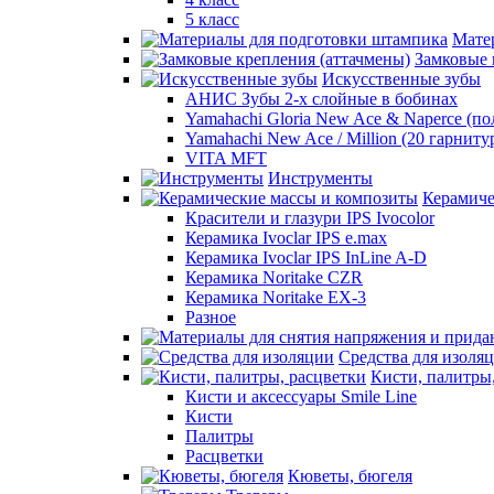
5 класс
Мате
Замковые 
Искусственные зубы
АНИС Зубы 2-х слойные в бобинах
Yamahachi Gloria New Ace & Naperce (п
Yamahachi New Ace / Million (20 гарниту
VITA MFT
Инструменты
Керамиче
Красители и глазури IPS Ivocolor
Керамика Ivoclar IPS e.max
Керамика Ivoclar IPS InLine A-D
Керамика Noritake CZR
Керамика Noritake EX-3
Разное
Средства для изоля
Кисти, палитры
Кисти и аксессуары Smile Line
Кисти
Палитры
Расцветки
Кюветы, бюгеля