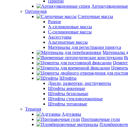
Припои
Артикуляционные
Ортопедия
Слепочные массы
Разное
А-силиконовые массы
С-силиконовые массы
Аксессуары
Альгинатные массы
Материалы для регистрации прикуса
Материалы д
В
Цемент
Цементы
Штифты
Дрили, развертки, инструменты
Штифты анкерные
Штифты беззольные
Штифты стекловолоконные
Штифты титановые
Терапия
Адгезивы
Протравочные гели
Пломбировочн