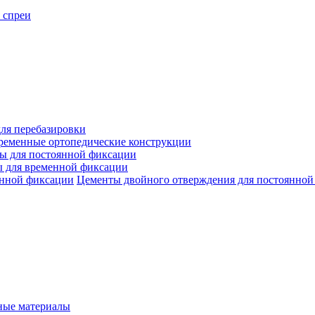
 спреи
ля перебазировки
ременные ортопедические конструкции
ы для постоянной фиксации
 для временной фиксации
Цементы двойного отверждения для постоянной
ые материалы