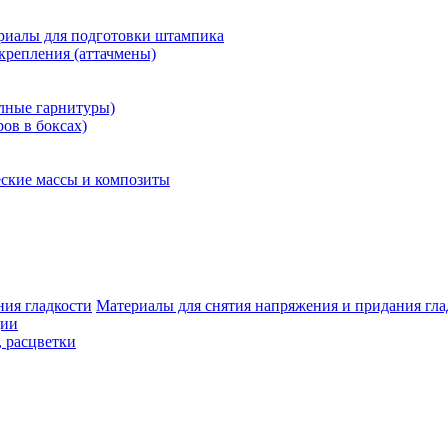
риалы для подготовки штампика
крепления (аттачмены)
олные гарнитуры)
ров в боксах)
ские массы и композиты
Материалы для снятия напряжения и придания гла
ции
, расцветки