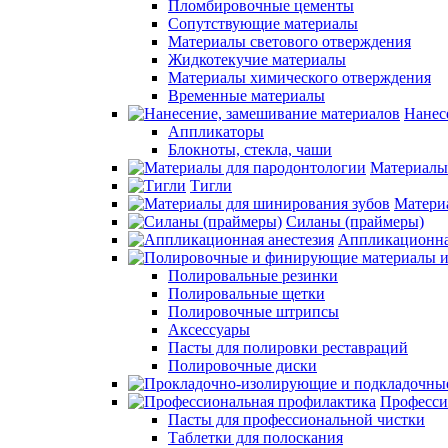
Пломбировочные цементы
Сопутствующие материалы
Материалы светового отверждения
Жидкотекучие материалы
Материалы химического отверждения
Временные материалы
Нанес
Аппликаторы
Блокноты, стекла, чаши
Материалы
Тигли
Матери
Силаны (праймеры)
Аппликационна
Полировальные резинки
Полировальные щетки
Полировочные штрипсы
Аксессуары
Пасты для полировки реставраций
Полировочные диски
Професси
Пасты для профессиональной чистки
Таблетки для полоскания