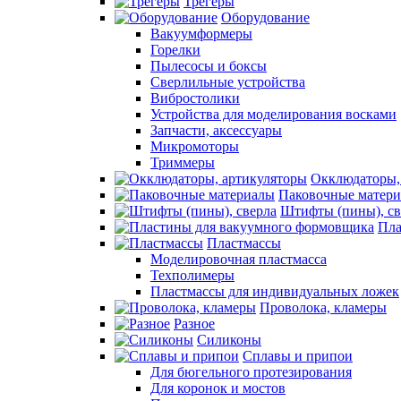
Трегеры
Оборудование
Вакуумформеры
Горелки
Пылесосы и боксы
Сверлильные устройства
Вибростолики
Устройства для моделирования восками
Запчасти, аксессуары
Микромоторы
Триммеры
Окклюдаторы,
Паковочные матер
Штифты (пины), св
Пла
Пластмассы
Моделировочная пластмасса
Техполимеры
Пластмассы для индивидуальных ложек
Проволока, кламеры
Разное
Силиконы
Сплавы и припои
Для бюгельного протезирования
Для коронок и мостов