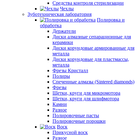
Средства контроля стерилизации
Чехлы
Зуботехническая лаборатория
Полировка и
обработка
Держатели
Диски алмазные сепарационные для
керамики
Диски корундовые армированные для
металла
Диски корундовые для пластмассы,
металла
Фрезы Кристалл
Полиры
Спеченные алмазы (Sintered diamonds)
Фрезы
Щетки, круги для микромотора
Щетки, круги для шлифмотора
Камни
Разное
Полировочные пасты
Полировочные порошки
Воск
Прикусной воск
Разное