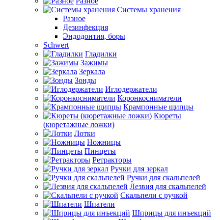
Разное
Системы хранения
Разное
Дезинфекция
Эндодонтия, боры
Schwert
Гладилки
Зажимы
Зеркала
Зонды
Иглодержатели
Коронкосниматели
Крампонные щипцы
Кюреты
(кюретажные ложки)
Лотки
Ножницы
Пинцеты
Ретракторы
Ручки для зеркал
Ручки для скальпелей
Лезвия для скальпелей
Скальпели с ручкой
Шпатели
Шприцы для инъекций