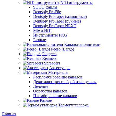
NiTi инструменты
SOCO файлы
Dentsply ProFile
Dentsply ProTaper (машинные)
Dentsply ProTaper (ручные)
Dentsply ProTaper NEXT
Mtwo NiTi
Инструменты FKG
Разные
Каналонаполнители
Peeso (Largo)
Pluggers
Reamers
Spreaders
Аксессуары
Материалы
Распломбирование каналов
Девитализация и обработка пульпы
Лечение
Обработка каналов
Пломбирование каналов
Разное
Термогуттаперча
Главная