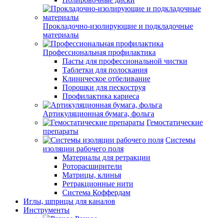
Прокладочно-изолирующие и подкладочные
материалы
Профессиональная профилактика
Пасты для профессиональной чистки
Таблетки для полоскания
Клиническое отбеливание
Порошки для пескоструя
Профилактика кариеса
Артикуляционная бумага, фольга
Гемостатические
препараты
Системы
изоляции рабочего поля
Материалы для ретракции
Роторасширители
Матрицы, клинья
Ретракционные нити
Система Коффердам
Иглы, шприцы для каналов
Инструменты