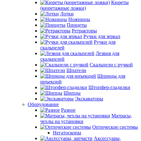
Кюреты
(кюретажные ложки)
Лотки
Ножницы
Пинцеты
Ретракторы
Ручки для зеркал
Ручки для
скальпелей
Лезвия для
скальпелей
Скальпели с ручкой
Шпатели
Шприцы для
инъекций
Штопфер-гладилки
Щипцы
Экскаваторы
Оборудование
Разное
Матрасы,
чехлы на установки
Оптические системы
Негатоскопы
Аксессуары,