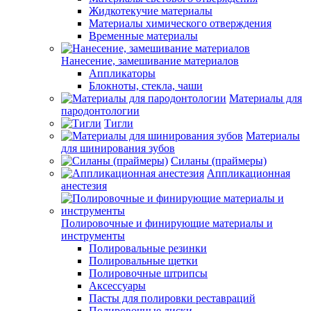
Жидкотекучие материалы
Материалы химического отверждения
Временные материалы
Нанесение, замешивание материалов
Аппликаторы
Блокноты, стекла, чаши
Материалы для
пародонтологии
Тигли
Материалы
для шинирования зубов
Силаны (праймеры)
Аппликационная
анестезия
Полировочные и финирующие материалы и
инструменты
Полировальные резинки
Полировальные щетки
Полировочные штрипсы
Аксессуары
Пасты для полировки реставраций
Полировочные диски