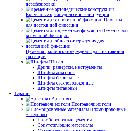
перебазировки
Временные ортопедические конструкции
Цементы
для постоянной фиксации
Цементы для
временной фиксации
Цементы двойного отверждения для постоянной
фиксации
Штифты
Дрили, развертки, инструменты
Штифты анкерные
Штифты беззольные
Штифты стекловолоконные
Штифты титановые
Терапия
Адгезивы
Протравочные гели
Пломбировочные
материалы
Пломбировочные цементы
Сопутствующие материалы
Материалы светового отверждения