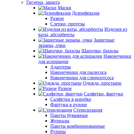
Гигиена, защита
Маски
Дезинфекция
Разное
Слепки, протезы
Изделия из
ваты, абсорбенты
Защитные
экраны, очки
Шапочки, бахилы
Наконечники
для аспирации
Адаптеры
Наконечники для пылесоса
Наконечники для слюноотсоса
Одежда, простыни
Разное
Салфетки, фартуки
Салфетки в коробке
Фартуки в рулоне
Стерилизация
Пакеты бумажные
Журналы
Пакеты комбинированные
Рулоны