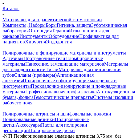
-
Каталог
-
Материалы для терапевтической стоматологии
Комплекты, Наборы
Боры
Гигиена, защита
Зуботехническая
лаборатория
Ортопедия
Терапия
Иглы, шприцы для
каналов
Инструменты
Оборудование
Профилактика для
пациентов
Хирургия
Эндодонтия
-
Полировочные и финирующие материалы и инструменты
Адгезивы
Протравочные гели
Пломбировочные
материалы
Нанесение, замешивание материалов
Материалы
для пародонтологии
Тигли
Материалы для шинирования
зубов
Силаны (праймеры)
Аппликационная
анестезия
Полировочные и финирующие материалы и
инструменты
Прокладочно-изолирующие и подкладочные
материалы
Профессиональная профилактика
Артикуляционная
бумага, фольга
Гемостатические препараты
Системы изоляции
рабочего поля
-
Полировочные штрипсы и шлифовальные полоски
Полировальные резинки
Полировальные
щетки
Аксессуары
Пасты для полировки
реставраций
Полировочные диски
-
NTI Перфорированные алмазные штрипсы 3,75 мм, без