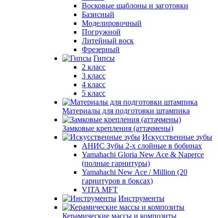
Восковые шаблоны и заготовки
Базисный
Моделировочный
Погружной
Литейный воск
Фрезерный
Гипсы
2 класс
3 класс
4 класс
5 класс
Материалы для подготовки штампика
Замковые крепления (аттачмены)
Искусственные зубы
АНИС Зубы 2-х слойные в бобинах
Yamahachi Gloria New Ace & Naperce
(полные гарнитуры)
Yamahachi New Ace / Million (20
гарнитуров в боксах)
VITA MFT
Инструменты
Керамические массы и композиты