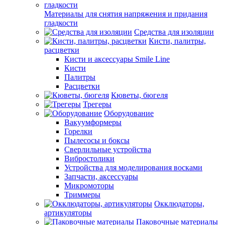
Материалы для снятия напряжения и придания
гладкости
Средства для изоляции
Кисти, палитры,
расцветки
Кисти и аксессуары Smile Line
Кисти
Палитры
Расцветки
Кюветы, бюгеля
Трегеры
Оборудование
Вакуумформеры
Горелки
Пылесосы и боксы
Сверлильные устройства
Вибростолики
Устройства для моделирования восками
Запчасти, аксессуары
Микромоторы
Триммеры
Окклюдаторы,
артикуляторы
Паковочные материалы