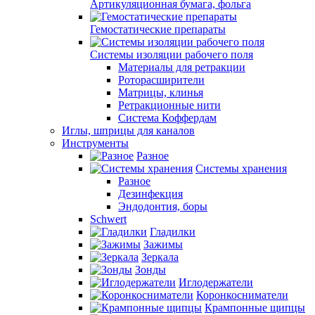
Артикуляционная бумага, фольга
Гемостатические препараты
Системы изоляции рабочего поля
Материалы для ретракции
Роторасширители
Матрицы, клинья
Ретракционные нити
Система Коффердам
Иглы, шприцы для каналов
Инструменты
Разное
Системы хранения
Разное
Дезинфекция
Эндодонтия, боры
Schwert
Гладилки
Зажимы
Зеркала
Зонды
Иглодержатели
Коронкосниматели
Крампонные щипцы