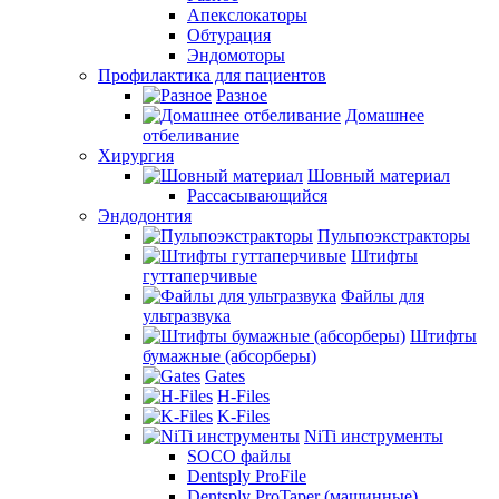
Апекслокаторы
Обтурация
Эндомоторы
Профилактика для пациентов
Разное
Домашнее
отбеливание
Хирургия
Шовный материал
Рассасывающийся
Эндодонтия
Пульпоэкстракторы
Штифты
гуттаперчивые
Файлы для
ультразвука
Штифты
бумажные (абсорберы)
Gates
H-Files
K-Files
NiTi инструменты
SOCO файлы
Dentsply ProFile
Dentsply ProTaper (машинные)