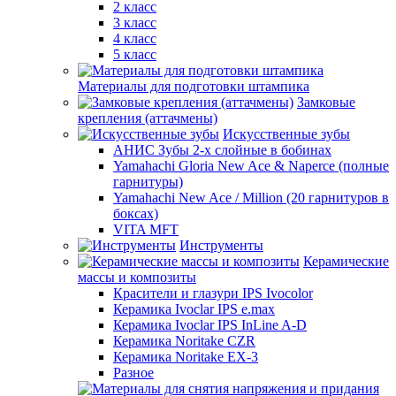
2 класс
3 класс
4 класс
5 класс
Материалы для подготовки штампика
Замковые
крепления (аттачмены)
Искусственные зубы
АНИС Зубы 2-х слойные в бобинах
Yamahachi Gloria New Ace & Naperce (полные
гарнитуры)
Yamahachi New Ace / Million (20 гарнитуров в
боксах)
VITA MFT
Инструменты
Керамические
массы и композиты
Красители и глазури IPS Ivocolor
Керамика Ivoclar IPS e.max
Керамика Ivoclar IPS InLine A-D
Керамика Noritake CZR
Керамика Noritake EX-3
Разное