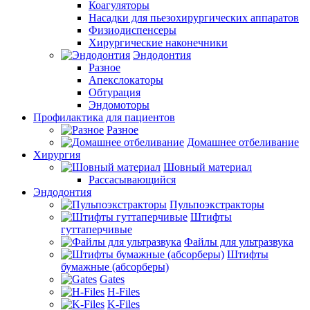
Коагуляторы
Насадки для пьезохирургических аппаратов
Физиодиспенсеры
Хирургические наконечники
Эндодонтия
Разное
Апекслокаторы
Обтурация
Эндомоторы
Профилактика для пациентов
Разное
Домашнее отбеливание
Хирургия
Шовный материал
Рассасывающийся
Эндодонтия
Пульпоэкстракторы
Штифты
гуттаперчивые
Файлы для ультразвука
Штифты
бумажные (абсорберы)
Gates
H-Files
K-Files