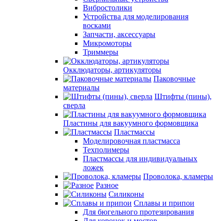
Вибростолики
Устройства для моделирования
восками
Запчасти, аксессуары
Микромоторы
Триммеры
Окклюдаторы, артикуляторы
Паковочные
материалы
Штифты (пины),
сверла
Пластины для вакуумного формовщика
Пластмассы
Моделировочная пластмасса
Техполимеры
Пластмассы для индивидуальных
ложек
Проволока, кламеры
Разное
Силиконы
Сплавы и припои
Для бюгельного протезирования
Для коронок и мостов