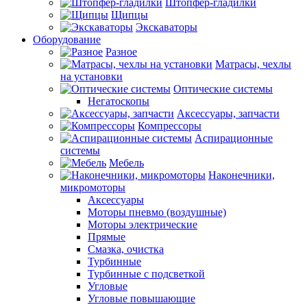
Штопфер-гладилки
Щипцы
Экскаваторы
Оборудование
Разное
Матрасы, чехлы
на установки
Оптические системы
Негатоскопы
Аксессуары, запчасти
Компрессоры
Аспирационные
системы
Мебель
Наконечники,
микромоторы
Аксессуары
Моторы пневмо (воздушные)
Моторы электрические
Прямые
Смазка, очистка
Турбинные
Турбинные с подсветкой
Угловые
Угловые повышающие