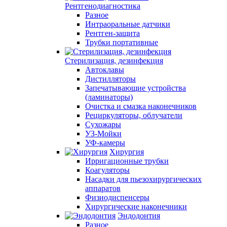
Рентгенодиагностика
Разное
Интраоральные датчики
Рентген-защита
Трубки портативные
Стерилизация, дезинфекция
Автоклавы
Дистилляторы
Запечатывающие устройства
(ламинаторы)
Очистка и смазка наконечников
Рециркуляторы, облучатели
Сухожары
УЗ-Мойки
УФ-камеры
Хирургия
Ирригационные трубки
Коагуляторы
Насадки для пьезохирургических
аппаратов
Физиодиспенсеры
Хирургические наконечники
Эндодонтия
Разное