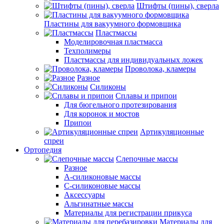
Штифты (пины), сверла
Пластины для вакуумного формовщика
Пластмассы
Моделировочная пластмасса
Техполимеры
Пластмассы для индивидуальных ложек
Проволока, кламеры
Разное
Силиконы
Сплавы и припои
Для бюгельного протезирования
Для коронок и мостов
Припои
Артикуляционные
спреи
Ортопедия
Слепочные массы
Разное
А-силиконовые массы
С-силиконовые массы
Аксессуары
Альгинатные массы
Материалы для регистрации прикуса
Материалы для