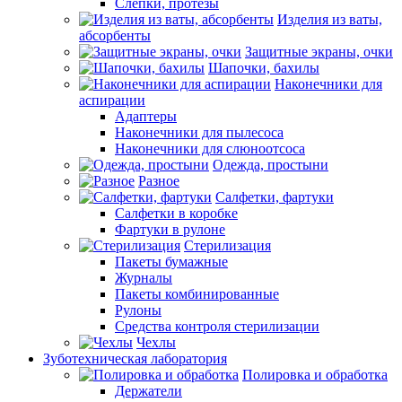
Слепки, протезы
Изделия из ваты,
абсорбенты
Защитные экраны, очки
Шапочки, бахилы
Наконечники для
аспирации
Адаптеры
Наконечники для пылесоса
Наконечники для слюноотсоса
Одежда, простыни
Разное
Салфетки, фартуки
Салфетки в коробке
Фартуки в рулоне
Стерилизация
Пакеты бумажные
Журналы
Пакеты комбинированные
Рулоны
Средства контроля стерилизации
Чехлы
Зуботехническая лаборатория
Полировка и обработка
Держатели