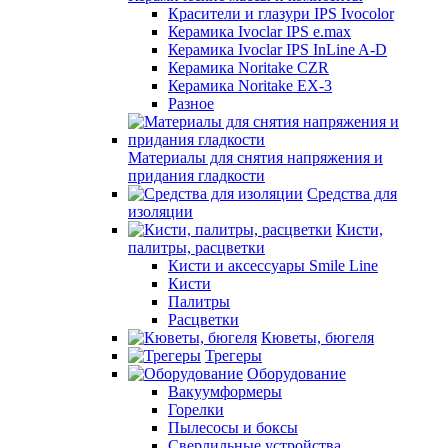
Красители и глазури IPS Ivocolor
Керамика Ivoclar IPS e.max
Керамика Ivoclar IPS InLine A-D
Керамика Noritake CZR
Керамика Noritake EX-3
Разное
Материалы для снятия напряжения и
придания гладкости
Средства для
изоляции
Кисти,
палитры, расцветки
Кисти и аксессуары Smile Line
Кисти
Палитры
Расцветки
Кюветы, бюгеля
Трегеры
Оборудование
Вакуумформеры
Горелки
Пылесосы и боксы
Сверлильные устройства