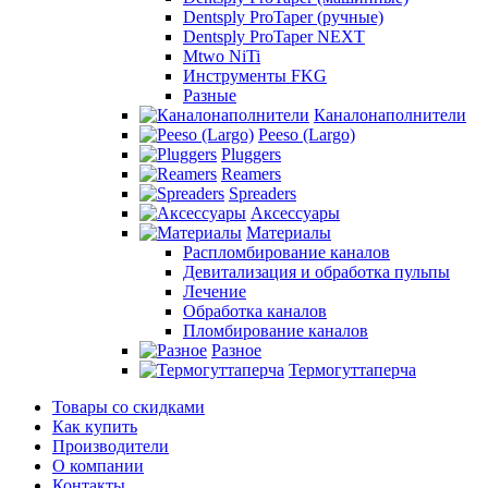
Dentsply ProTaper (ручные)
Dentsply ProTaper NEXT
Mtwo NiTi
Инструменты FKG
Разные
Каналонаполнители
Peeso (Largo)
Pluggers
Reamers
Spreaders
Аксессуары
Материалы
Распломбирование каналов
Девитализация и обработка пульпы
Лечение
Обработка каналов
Пломбирование каналов
Разное
Термогуттаперча
Товары со скидками
Как купить
Производители
О компании
Контакты