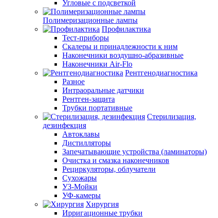
Угловые с подсветкой
Полимеризационные лампы
Профилактика
Тест-приборы
Скалеры и принадлежности к ним
Наконечники воздушно-абразивные
Наконечники Air-Flo
Рентгенодиагностика
Разное
Интраоральные датчики
Рентген-защита
Трубки портативные
Стерилизация,
дезинфекция
Автоклавы
Дистилляторы
Запечатывающие устройства (ламинаторы)
Очистка и смазка наконечников
Рециркуляторы, облучатели
Сухожары
УЗ-Мойки
УФ-камеры
Хирургия
Ирригационные трубки