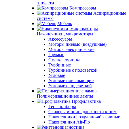
запчасти
Компрессоры
Аспирационные
системы
Мебель
Наконечники, микромоторы
Аксессуары
Моторы пневмо (воздушные)
Моторы электрические
Прямые
Смазка, очистка
Турбинные
Турбинные с подсветкой
Угловые
Угловые повышающие
Угловые с подсветкой
Полимеризационные лампы
Профилактика
Тест-приборы
Скалеры и принадлежности к ним
Наконечники воздушно-абразивные
Наконечники Air-Flo