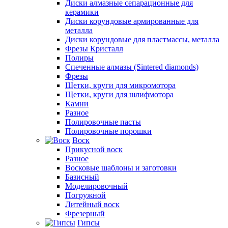
Диски алмазные сепарационные для
керамики
Диски корундовые армированные для
металла
Диски корундовые для пластмассы, металла
Фрезы Кристалл
Полиры
Спеченные алмазы (Sintered diamonds)
Фрезы
Щетки, круги для микромотора
Щетки, круги для шлифмотора
Камни
Разное
Полировочные пасты
Полировочные порошки
Воск
Прикусной воск
Разное
Восковые шаблоны и заготовки
Базисный
Моделировочный
Погружной
Литейный воск
Фрезерный
Гипсы