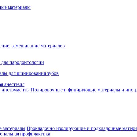
ые материалы
ение, замешивание материалов
 для пародонтологии
алы для шинирования зубов
я анестезия
Полировочные и финирующие материалы и инст
Прокладочно-изолирующие и подкладочные матер
ональная профилактика