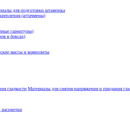
риалы для подготовки штампика
крепления (аттачмены)
олные гарнитуры)
ров в боксах)
ские массы и композиты
Материалы для снятия напряжения и придания гла
, расцветки