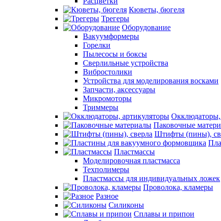
Расцветки
Кюветы, бюгеля
Трегеры
Оборудование
Вакуумформеры
Горелки
Пылесосы и боксы
Сверлильные устройства
Вибростолики
Устройства для моделирования восками
Запчасти, аксессуары
Микромоторы
Триммеры
Окклюдаторы,
Паковочные матер
Штифты (пины), св
Пла
Пластмассы
Моделировочная пластмасса
Техполимеры
Пластмассы для индивидуальных ложек
Проволока, кламеры
Разное
Силиконы
Сплавы и припои