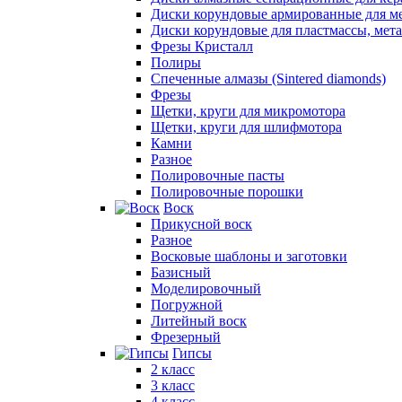
Диски корундовые армированные для м
Диски корундовые для пластмассы, мет
Фрезы Кристалл
Полиры
Спеченные алмазы (Sintered diamonds)
Фрезы
Щетки, круги для микромотора
Щетки, круги для шлифмотора
Камни
Разное
Полировочные пасты
Полировочные порошки
Воск
Прикусной воск
Разное
Восковые шаблоны и заготовки
Базисный
Моделировочный
Погружной
Литейный воск
Фрезерный
Гипсы
2 класс
3 класс
4 класс