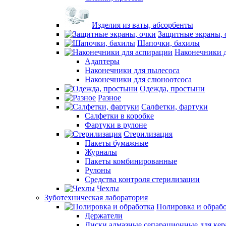
Изделия из ваты, абсорбенты
Защитные экраны, 
Шапочки, бахилы
Наконечники 
Адаптеры
Наконечники для пылесоса
Наконечники для слюноотсоса
Одежда, простыни
Разное
Салфетки, фартуки
Салфетки в коробке
Фартуки в рулоне
Стерилизация
Пакеты бумажные
Журналы
Пакеты комбинированные
Рулоны
Средства контроля стерилизации
Чехлы
Зуботехническая лаборатория
Полировка и обраб
Держатели
Диски алмазные сепарационные для ке