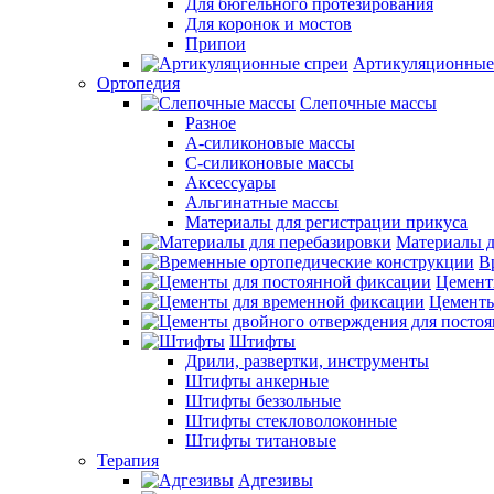
Для бюгельного протезирования
Для коронок и мостов
Припои
Артикуляционные
Ортопедия
Слепочные массы
Разное
А-силиконовые массы
С-силиконовые массы
Аксессуары
Альгинатные массы
Материалы для регистрации прикуса
Материалы д
В
Цемент
Цементы
Штифты
Дрили, развертки, инструменты
Штифты анкерные
Штифты беззольные
Штифты стекловолоконные
Штифты титановые
Терапия
Адгезивы