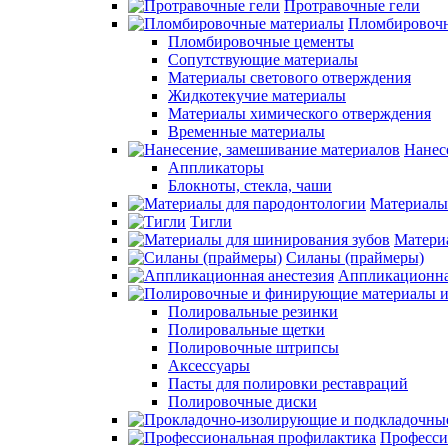
Протравочные гели
Пломбировочн
Пломбировочные цементы
Сопутствующие материалы
Материалы светового отверждения
Жидкотекучие материалы
Материалы химического отверждения
Временные материалы
Нанес
Аппликаторы
Блокноты, стекла, чаши
Материалы
Тигли
Матери
Силаны (праймеры)
Аппликационна
Полировальные резинки
Полировальные щетки
Полировочные штрипсы
Аксессуары
Пасты для полировки реставраций
Полировочные диски
Професси