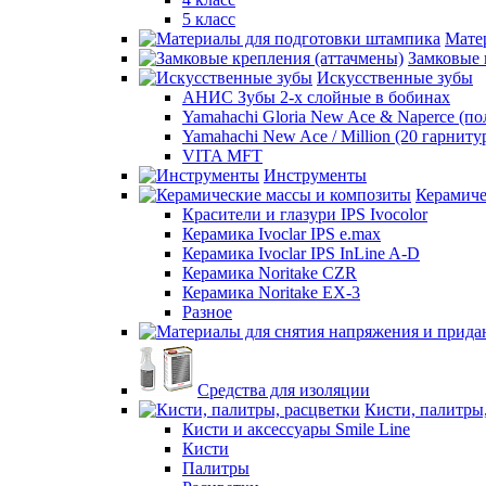
5 класс
Мате
Замковые 
Искусственные зубы
АНИС Зубы 2-х слойные в бобинах
Yamahachi Gloria New Ace & Naperce (п
Yamahachi New Ace / Million (20 гарниту
VITA MFT
Инструменты
Керамиче
Красители и глазури IPS Ivocolor
Керамика Ivoclar IPS e.max
Керамика Ivoclar IPS InLine A-D
Керамика Noritake CZR
Керамика Noritake EX-3
Разное
Средства для изоляции
Кисти, палитры
Кисти и аксессуары Smile Line
Кисти
Палитры