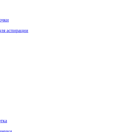
очки
для аспирации
отка
рамики