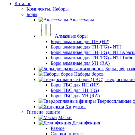
Каталог
Комплекты, Наборы
Боры
Аксессуары
Алмазные боры
Боры алмазные для ПН (HP)
Боры алмазные для ТН (FG) - NTI
Боры алмазные для ТН (FG) - NTI Abacu
Боры алмазные для ТН (FG) - NTI Turbo
Боры алмазные для УН (RA)
Боры для разр
Наборы боров
Твердосплавн
Боры ТВС для ПН (HP)
Боры ТВС для ТН (FG)
Боры ТВС для УН (RA)
Твердосплавные 
Хирургия
Гигиена, защита
Маски
Дезинфекция
Разное
Слепки, протезы