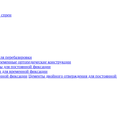
 спреи
ля перебазировки
ременные ортопедические конструкции
ы для постоянной фиксации
 для временной фиксации
Цементы двойного отверждения для постоянной