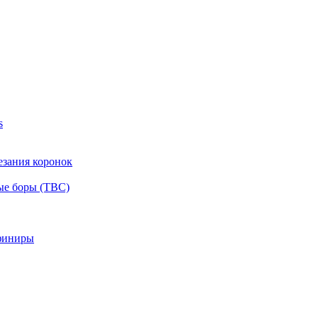
s
езания коронок
ые боры (ТВС)
финиры