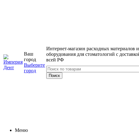
Интернет-магазин расходных материалов и
Ваш
оборудования для стоматологий с доставко
город
всей РФ
Выберите
город
Меню