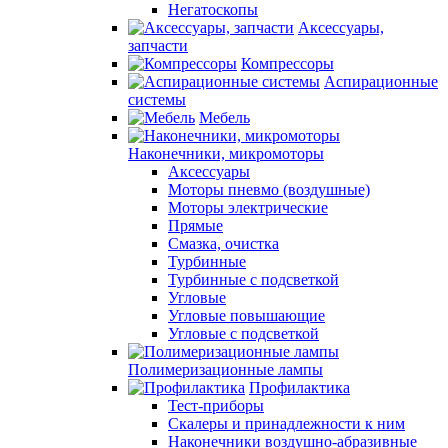
Негатоскопы
Аксессуары,
запчасти
Компрессоры
Аспирационные
системы
Мебель
Наконечники, микромоторы
Аксессуары
Моторы пневмо (воздушные)
Моторы электрические
Прямые
Смазка, очистка
Турбинные
Турбинные с подсветкой
Угловые
Угловые повышающие
Угловые с подсветкой
Полимеризационные лампы
Профилактика
Тест-приборы
Скалеры и принадлежности к ним
Наконечники воздушно-абразивные