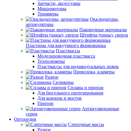
Запчасти, аксессуары
Микромоторы
Триммеры
Окклюдаторы,
артикуляторы
Паковочные материалы
Штифты (пины), сверла
Пластины для вакуумного формовщика
Пластмассы
Моделировочная пластмасса
Техполимеры
Пластмассы для индивидуальных ложек
Проволока, кламеры
Разное
Силиконы
Сплавы и припои
Для бюгельного протезирования
Для коронок и мостов
Припои
Артикуляционные
спреи
Ортопедия
Слепочные массы
Разное