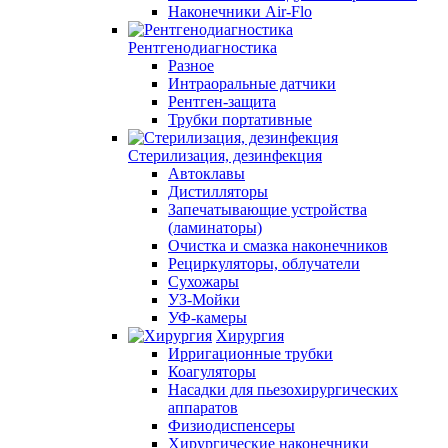
Наконечники Air-Flo
Рентгенодиагностика
Разное
Интраоральные датчики
Рентген-защита
Трубки портативные
Стерилизация, дезинфекция
Автоклавы
Дистилляторы
Запечатывающие устройства
(ламинаторы)
Очистка и смазка наконечников
Рециркуляторы, облучатели
Сухожары
УЗ-Мойки
УФ-камеры
Хирургия
Ирригационные трубки
Коагуляторы
Насадки для пьезохирургических
аппаратов
Физиодиспенсеры
Хирургические наконечники