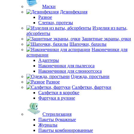
Маски
Дезинфекция
Разное
Слепки, протезы
Изделия из ваты,
абсорбенты
Защитные экраны, очки
Шапочки, бахилы
Наконечники для
аспирации
Адаптеры
Наконечники для пылесоса
Наконечники для слюноотсоса
Одежда, простыни
Разное
Салфетки, фартуки
Салфетки в коробке
Фартуки в рулоне
Стерилизация
Пакеты бумажные
Журналы
Пакеты комбинированные