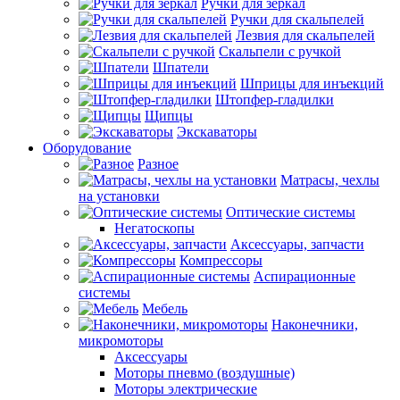
Ручки для зеркал
Ручки для скальпелей
Лезвия для скальпелей
Скальпели с ручкой
Шпатели
Шприцы для инъекций
Штопфер-гладилки
Щипцы
Экскаваторы
Оборудование
Разное
Матрасы, чехлы
на установки
Оптические системы
Негатоскопы
Аксессуары, запчасти
Компрессоры
Аспирационные
системы
Мебель
Наконечники,
микромоторы
Аксессуары
Моторы пневмо (воздушные)
Моторы электрические