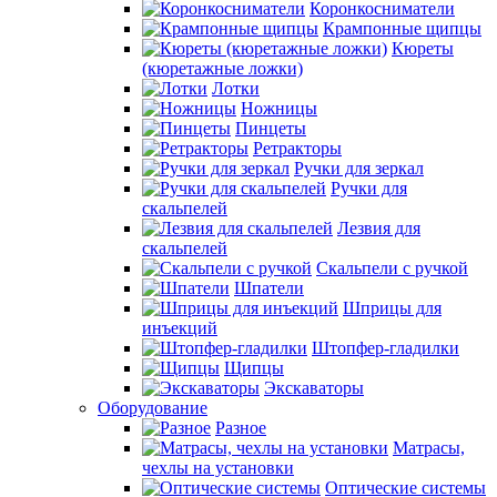
Коронкосниматели
Крампонные щипцы
Кюреты
(кюретажные ложки)
Лотки
Ножницы
Пинцеты
Ретракторы
Ручки для зеркал
Ручки для
скальпелей
Лезвия для
скальпелей
Скальпели с ручкой
Шпатели
Шприцы для
инъекций
Штопфер-гладилки
Щипцы
Экскаваторы
Оборудование
Разное
Матрасы,
чехлы на установки
Оптические системы