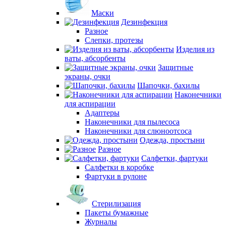
Маски
Дезинфекция
Разное
Слепки, протезы
Изделия из
ваты, абсорбенты
Защитные
экраны, очки
Шапочки, бахилы
Наконечники
для аспирации
Адаптеры
Наконечники для пылесоса
Наконечники для слюноотсоса
Одежда, простыни
Разное
Салфетки, фартуки
Салфетки в коробке
Фартуки в рулоне
Стерилизация
Пакеты бумажные
Журналы