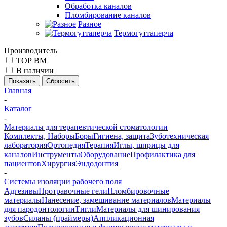
Обработка каналов
Пломбирование каналов
Разное
Термогуттаперча
Производитель
ТОР ВМ
В наличии
Сбросить
Главная
-
Каталог
-
Материалы для терапевтической стоматологии
Комплекты, Наборы
Боры
Гигиена, защита
Зуботехническая
лаборатория
Ортопедия
Терапия
Иглы, шприцы для
каналов
Инструменты
Оборудование
Профилактика для
пациентов
Хирургия
Эндодонтия
-
Системы изоляции рабочего поля
Адгезивы
Протравочные гели
Пломбировочные
материалы
Нанесение, замешивание материалов
Материалы
для пародонтологии
Тигли
Материалы для шинирования
зубов
Силаны (праймеры)
Аппликационная