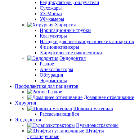
Рециркуляторы, облучатели
Сухожары
УЗ-Мойки
УФ-камеры
Хирургия
Ирригационные трубки
Коагуляторы
Насадки для пьезохирургических аппаратов
Физиодиспенсеры
Хирургические наконечники
Эндодонтия
Разное
Апекслокаторы
Обтурация
Эндомоторы
Профилактика для пациентов
Разное
Домашнее отбеливание
Хирургия
Шовный материал
Рассасывающийся
Эндодонтия
Пульпоэкстракторы
Штифты
гуттаперчивые