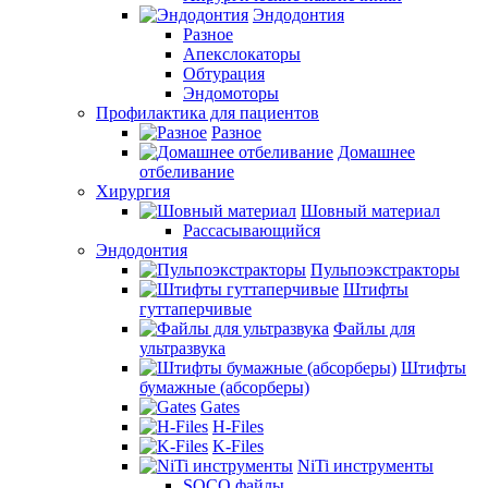
Эндодонтия
Разное
Апекслокаторы
Обтурация
Эндомоторы
Профилактика для пациентов
Разное
Домашнее
отбеливание
Хирургия
Шовный материал
Рассасывающийся
Эндодонтия
Пульпоэкстракторы
Штифты
гуттаперчивые
Файлы для
ультразвука
Штифты
бумажные (абсорберы)
Gates
H-Files
K-Files
NiTi инструменты
SOCO файлы