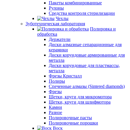
Пакеты комбинированные
Рулоны
Средства контроля стерилизации
Чехлы
Зуботехническая лаборатория
Полировка и
обработка
Держатели
Диски алмазные сепарационные для
керамики
Диски корундовые армированные для
металла
Диски корундовые для пластмассы,
металла
Фрезы Кристалл
Полиры
Спеченные алмазы (Sintered diamonds)
Фрезы
Щетки, круги для микромотора
Щетки, круги для шлифмотора
Камни
Разное
Полировочные пасты
Полировочные порошки
Воск