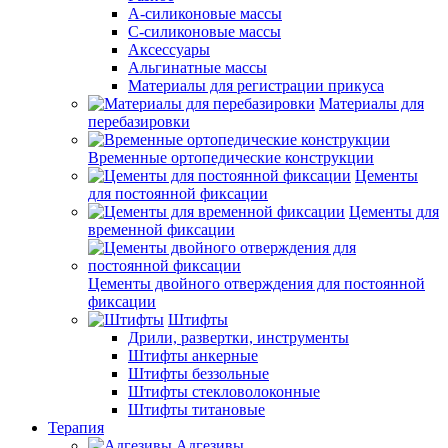
А-силиконовые массы
С-силиконовые массы
Аксессуары
Альгинатные массы
Материалы для регистрации прикуса
Материалы для
перебазировки
Временные ортопедические конструкции
Цементы
для постоянной фиксации
Цементы для
временной фиксации
Цементы двойного отверждения для постоянной
фиксации
Штифты
Дрили, развертки, инструменты
Штифты анкерные
Штифты беззольные
Штифты стекловолоконные
Штифты титановые
Терапия
Адгезивы