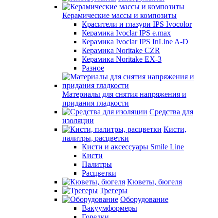
Керамические массы и композиты
Красители и глазури IPS Ivocolor
Керамика Ivoclar IPS e.max
Керамика Ivoclar IPS InLine A-D
Керамика Noritake CZR
Керамика Noritake EX-3
Разное
Материалы для снятия напряжения и
придания гладкости
Средства для
изоляции
Кисти,
палитры, расцветки
Кисти и аксессуары Smile Line
Кисти
Палитры
Расцветки
Кюветы, бюгеля
Трегеры
Оборудование
Вакуумформеры
Горелки