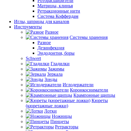
Роторасширители
Матрицы, клинья
Ретракционные нити
Система Коффердам
Иглы, шприцы для каналов
Инструменты
Разное
Системы хранения
Разное
Дезинфекция
Эндодонтия, боры
Schwert
Гладилки
Зажимы
Зеркала
Зонды
Иглодержатели
Коронкосниматели
Крампонные щипцы
Кюреты
(кюретажные ложки)
Лотки
Ножницы
Пинцеты
Ретракторы