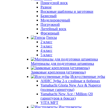
Прикусной воск
Разное
Восковые шаблоны и заготовки
Базисный
Моделировочный
Погружной
Литейный воск
Фрезерный
Гипсы
2 класс
3 класс
4 класс
5 класс
Материалы для подготовки штампика
Замковые крепления (аттачмены)
Искусственные зубы
АНИС Зубы 2-х слойные в бобинах
Yamahachi Gloria New Ace & Naperce
(полные гарнитуры)
Yamahachi New Ace / Million (20
гарнитуров в боксах)
VITA MFT
Инструменты