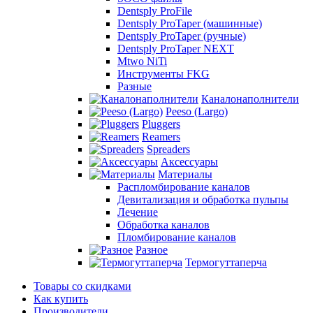
Dentsply ProFile
Dentsply ProTaper (машинные)
Dentsply ProTaper (ручные)
Dentsply ProTaper NEXT
Mtwo NiTi
Инструменты FKG
Разные
Каналонаполнители
Peeso (Largo)
Pluggers
Reamers
Spreaders
Аксессуары
Материалы
Распломбирование каналов
Девитализация и обработка пульпы
Лечение
Обработка каналов
Пломбирование каналов
Разное
Термогуттаперча
Товары со скидками
Как купить
Производители