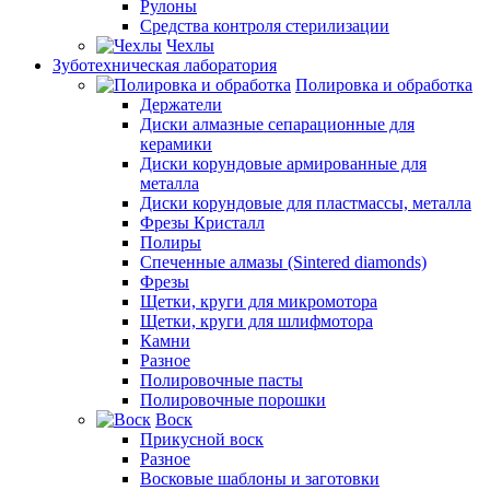
Рулоны
Средства контроля стерилизации
Чехлы
Зуботехническая лаборатория
Полировка и обработка
Держатели
Диски алмазные сепарационные для
керамики
Диски корундовые армированные для
металла
Диски корундовые для пластмассы, металла
Фрезы Кристалл
Полиры
Спеченные алмазы (Sintered diamonds)
Фрезы
Щетки, круги для микромотора
Щетки, круги для шлифмотора
Камни
Разное
Полировочные пасты
Полировочные порошки
Воск
Прикусной воск
Разное
Восковые шаблоны и заготовки