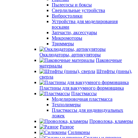
Пылесосы и боксы
Сверлильные устройства
Вибростолики
Устройства для моделирования
восками
Запчасти, аксессуары
Микромоторы
Триммеры
Окклюдаторы, артикуляторы
Паковочные
материалы
Штифты (пины),
сверла
Пластины для вакуумного формовщика
Пластмассы
Моделировочная пластмасса
Техполимеры
Пластмассы для индивидуальных
ложек
Проволока, кламеры
Разное
Силиконы
Сплавы и припои