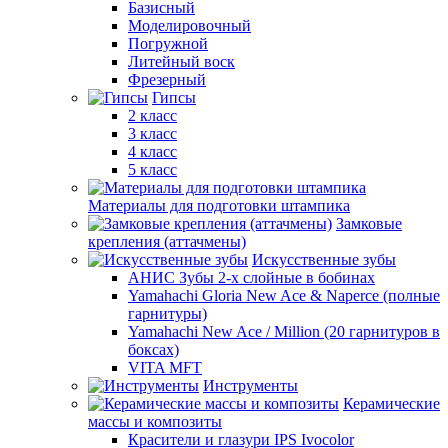
Базисный
Моделировочный
Погружной
Литейный воск
Фрезерный
Гипсы
2 класс
3 класс
4 класс
5 класс
Материалы для подготовки штампика
Замковые
крепления (аттачмены)
Искусственные зубы
АНИС Зубы 2-х слойные в бобинах
Yamahachi Gloria New Ace & Naperce (полные
гарнитуры)
Yamahachi New Ace / Million (20 гарнитуров в
боксах)
VITA MFT
Инструменты
Керамические
массы и композиты
Красители и глазури IPS Ivocolor