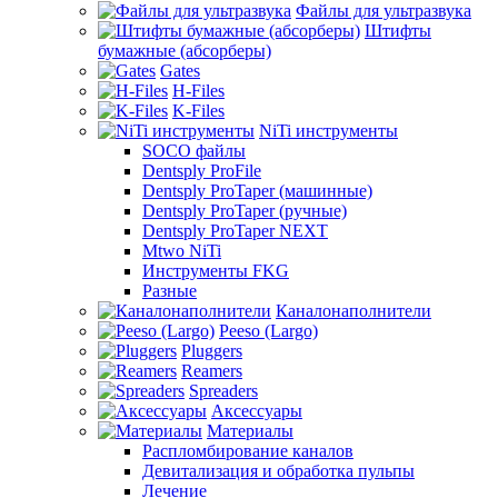
Файлы для ультразвука
Штифты
бумажные (абсорберы)
Gates
H-Files
K-Files
NiTi инструменты
SOCO файлы
Dentsply ProFile
Dentsply ProTaper (машинные)
Dentsply ProTaper (ручные)
Dentsply ProTaper NEXT
Mtwo NiTi
Инструменты FKG
Разные
Каналонаполнители
Peeso (Largo)
Pluggers
Reamers
Spreaders
Аксессуары
Материалы
Распломбирование каналов
Девитализация и обработка пульпы
Лечение