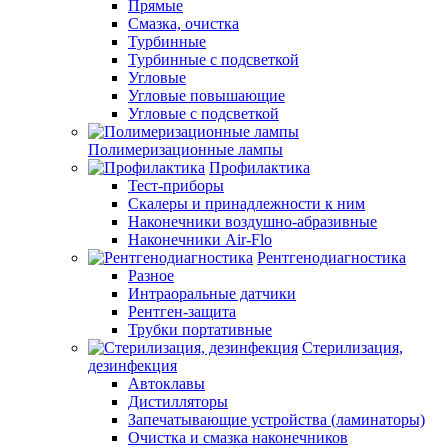
Прямые
Смазка, очистка
Турбинные
Турбинные с подсветкой
Угловые
Угловые повышающие
Угловые с подсветкой
Полимеризационные лампы
Профилактика
Тест-приборы
Скалеры и принадлежности к ним
Наконечники воздушно-абразивные
Наконечники Air-Flo
Рентгенодиагностика
Разное
Интраоральные датчики
Рентген-защита
Трубки портативные
Стерилизация,
дезинфекция
Автоклавы
Дистилляторы
Запечатывающие устройства (ламинаторы)
Очистка и смазка наконечников