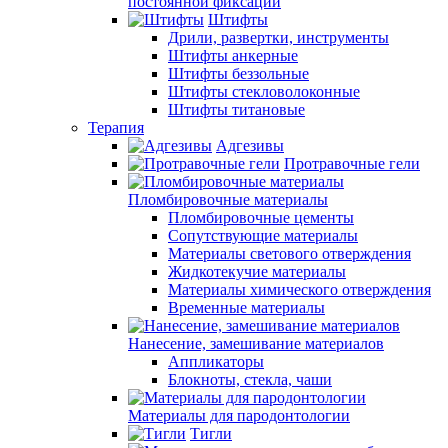
постоянной фиксации
Штифты
Дрили, развертки, инструменты
Штифты анкерные
Штифты беззольные
Штифты стекловолоконные
Штифты титановые
Терапия
Адгезивы
Протравочные гели
Пломбировочные материалы
Пломбировочные цементы
Сопутствующие материалы
Материалы светового отверждения
Жидкотекучие материалы
Материалы химического отверждения
Временные материалы
Нанесение, замешивание материалов
Аппликаторы
Блокноты, стекла, чаши
Материалы для пародонтологии
Тигли