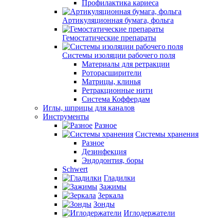
Профилактика кариеса
Артикуляционная бумага, фольга
Гемостатические препараты
Системы изоляции рабочего поля
Материалы для ретракции
Роторасширители
Матрицы, клинья
Ретракционные нити
Система Коффердам
Иглы, шприцы для каналов
Инструменты
Разное
Системы хранения
Разное
Дезинфекция
Эндодонтия, боры
Schwert
Гладилки
Зажимы
Зеркала
Зонды
Иглодержатели