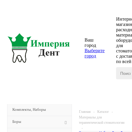
Интерн
магази
расход
материа
Ваш
оборуд
город
для
Выберите
стомат
город
с доста
по все
КАТАЛОГ
МЕНЮ
Комплекты, Наборы
Главная
-
Каталог
-
Материалы для
Боры
терапевтической стоматологии
-