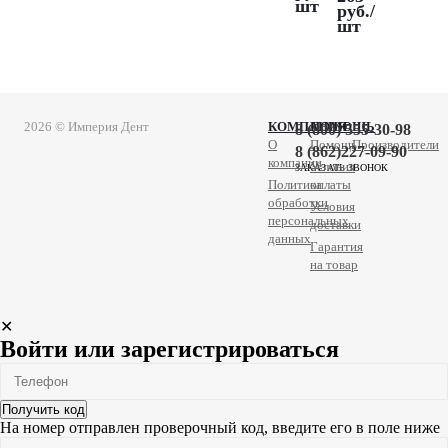
шт
руб.
/
шт
2026 © Империя Дент
КОМПАНИЯ
ПОМОЩЬ
8 (800) 555-30-98
О
Помощь
Производители
8 (862)227-09-90
компании
Условия
ЗАКАЗАТЬ ЗВОНОК
Политика
оплаты
обработки
Условия
персональных
доставки
данных
Гарантия
на товар
✕
Войти или зарегистрироваться
Получить код
На номер
отправлен проверочный код, введите его в поле ниже