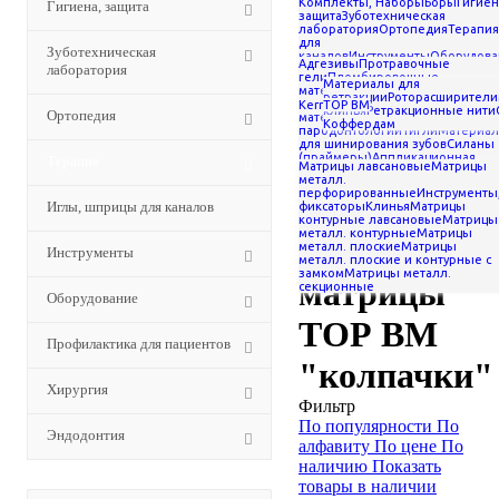
Комплекты, Наборы
Боры
Гигиен
Гигиена, защита
Системы изоляции рабочего
защита
Зуботехническая
поля
лаборатория
Ортопедия
Терапия
для
-
Матрицы и клинья
-
Зуботехническая
каналов
Инструменты
Оборудова
Адгезивы
Протравочные
Матрицы ТОР ВМ
-
лаборатория
для пациентов
Хирургия
Эндодон
гели
Пломбировочные
Материалы для
Контурные лавсановые
материалы
Нанесение,
ретракции
Роторасширители
замешивание
Kerr
ТОР ВМ
закрытые матрицы ТОР ВМ
клинья
Ретракционные нити
Ортопедия
материалов
Материалы для
Коффердам
"колпачки"
пародонтологии
Тигли
Материа
для шинирования зубов
Силаны
Контурные
(праймеры)
Аппликационная
Терапия
Матрицы лавсановые
Матрицы
анестезия
Полировочные и
металл.
финирующие материалы и
перфорированные
Инструменты
инструменты
лавсановые
Прокладочно-
Иглы, шприцы для каналов
фиксаторы
Клинья
Матрицы
изолирующие и подкладочные
контурные лавсановые
Матрицы
материалы
Профессиональная
металл. контурные
Матрицы
профилактика
Артикуляционная
закрытые
металл. плоские
Матрицы
Инструменты
бумага, фольга
Гемостатические
металл. плоские и контурные с
препараты
Системы изоляции
замком
Матрицы металл.
рабочего поля
матрицы
секционные
Оборудование
ТОР ВМ
Профилактика для пациентов
"колпачки"
Хирургия
Фильтр
По популярности
По
Эндодонтия
алфавиту
По цене
По
наличию
Показать
товары в наличии