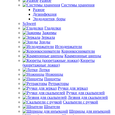
Разное
Системы хранения
Разное
Дезинфекция
Эндодонтия, боры
Schwert
Гладилки
Зажимы
Зеркала
Зонды
Иглодержатели
Коронкосниматели
Крампонные щипцы
Кюреты
(кюретажные ложки)
Лотки
Ножницы
Пинцеты
Ретракторы
Ручки для зеркал
Ручки для скальпелей
Лезвия для скальпелей
Скальпели с ручкой
Шпатели
Шприцы для инъекций