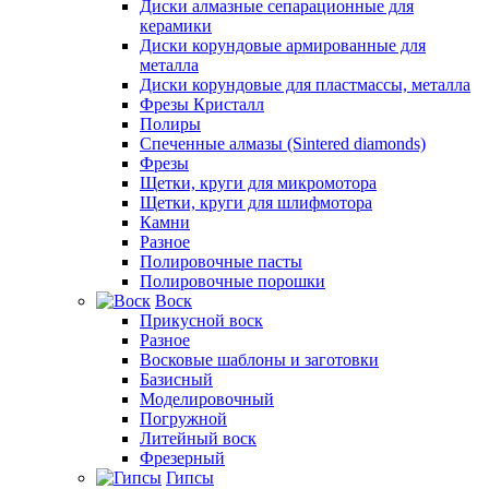
Диски алмазные сепарационные для
керамики
Диски корундовые армированные для
металла
Диски корундовые для пластмассы, металла
Фрезы Кристалл
Полиры
Спеченные алмазы (Sintered diamonds)
Фрезы
Щетки, круги для микромотора
Щетки, круги для шлифмотора
Камни
Разное
Полировочные пасты
Полировочные порошки
Воск
Прикусной воск
Разное
Восковые шаблоны и заготовки
Базисный
Моделировочный
Погружной
Литейный воск
Фрезерный
Гипсы