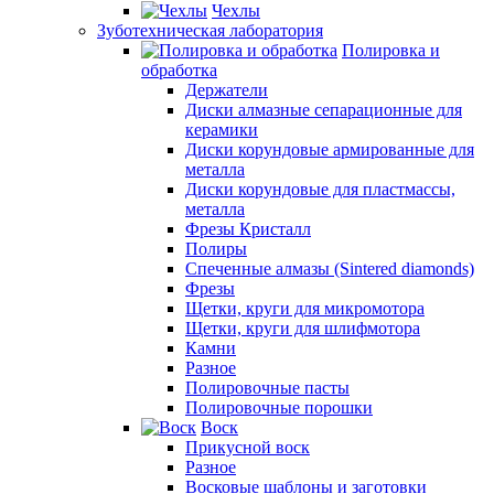
Чехлы
Зуботехническая лаборатория
Полировка и
обработка
Держатели
Диски алмазные сепарационные для
керамики
Диски корундовые армированные для
металла
Диски корундовые для пластмассы,
металла
Фрезы Кристалл
Полиры
Спеченные алмазы (Sintered diamonds)
Фрезы
Щетки, круги для микромотора
Щетки, круги для шлифмотора
Камни
Разное
Полировочные пасты
Полировочные порошки
Воск
Прикусной воск
Разное
Восковые шаблоны и заготовки