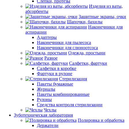
Слепки, протезы
Изделия из ваты,
абсорбенты
Защитные экраны, очки
Шапочки, бахилы
Наконечники для
аспирации
Адаптеры
Наконечники для пылесоса
Наконечники для слюноотсоса
Одежда, простыни
Разное
Салфетки, фартуки
Салфетки в коробке
Фартуки в рулоне
Стерилизация
Пакеты бумажные
Журналы
Пакеты комбинированные
Рулоны
Средства контроля стерилизации
Чехлы
Зуботехническая лаборатория
Полировка и обработка
Держатели