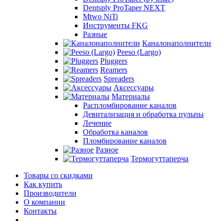
Dentsply ProTaper NEXT
Mtwo NiTi
Инструменты FKG
Разные
Каналонаполнители
Peeso (Largo)
Pluggers
Reamers
Spreaders
Аксессуары
Материалы
Распломбирование каналов
Девитализация и обработка пульпы
Лечение
Обработка каналов
Пломбирование каналов
Разное
Термогуттаперча
Товары со скидками
Как купить
Производители
О компании
Контакты