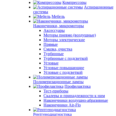
Компрессоры
Аспирационные
системы
Мебель
Наконечники, микромоторы
Аксессуары
Моторы пневмо (воздушные)
Моторы электрические
Прямые
Смазка, очистка
Турбинные
Турбинные с подсветкой
Угловые
Угловые повышающие
Угловые с подсветкой
Полимеризационные лампы
Профилактика
Тест-приборы
Скалеры и принадлежности к ним
Наконечники воздушно-абразивные
Наконечники Air-Flo
Рентгенодиагностика