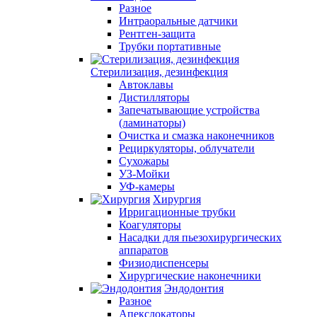
Разное
Интраоральные датчики
Рентген-защита
Трубки портативные
Стерилизация, дезинфекция
Автоклавы
Дистилляторы
Запечатывающие устройства
(ламинаторы)
Очистка и смазка наконечников
Рециркуляторы, облучатели
Сухожары
УЗ-Мойки
УФ-камеры
Хирургия
Ирригационные трубки
Коагуляторы
Насадки для пьезохирургических
аппаратов
Физиодиспенсеры
Хирургические наконечники
Эндодонтия
Разное
Апекслокаторы