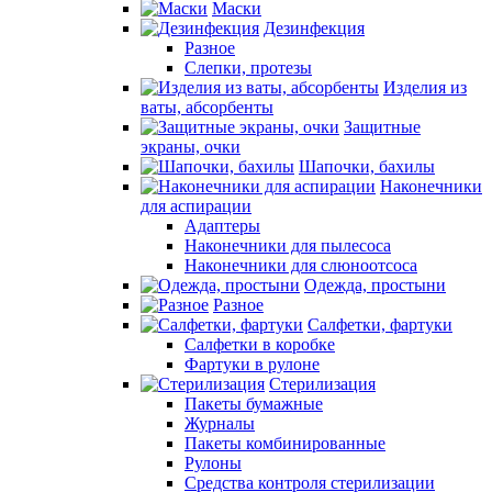
Маски
Дезинфекция
Разное
Слепки, протезы
Изделия из
ваты, абсорбенты
Защитные
экраны, очки
Шапочки, бахилы
Наконечники
для аспирации
Адаптеры
Наконечники для пылесоса
Наконечники для слюноотсоса
Одежда, простыни
Разное
Салфетки, фартуки
Салфетки в коробке
Фартуки в рулоне
Стерилизация
Пакеты бумажные
Журналы
Пакеты комбинированные
Рулоны
Средства контроля стерилизации