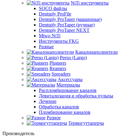
NiTi инструменты
SOCO файлы
Dentsply ProFile
Dentsply ProTaper (машинные)
Dentsply ProTaper (ручные)
Dentsply ProTaper NEXT
Mtwo NiTi
Инструменты FKG
Разные
Каналонаполнители
Peeso (Largo)
Pluggers
Reamers
Spreaders
Аксессуары
Материалы
Распломбирование каналов
Девитализация и обработка пульпы
Лечение
Обработка каналов
Пломбирование каналов
Разное
Термогуттаперча
Производитель