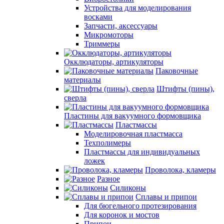
Устройства для моделирования
восками
Запчасти, аксессуары
Микромоторы
Триммеры
Окклюдаторы, артикуляторы
Паковочные
материалы
Штифты (пины),
сверла
Пластины для вакуумного формовщика
Пластмассы
Моделировочная пластмасса
Техполимеры
Пластмассы для индивидуальных
ложек
Проволока, кламеры
Разное
Силиконы
Сплавы и припои
Для бюгельного протезирования
Для коронок и мостов
Припои