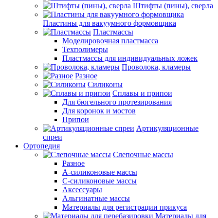
Штифты (пины), сверла
Пластины для вакуумного формовщика
Пластмассы
Моделировочная пластмасса
Техполимеры
Пластмассы для индивидуальных ложек
Проволока, кламеры
Разное
Силиконы
Сплавы и припои
Для бюгельного протезирования
Для коронок и мостов
Припои
Артикуляционные
спреи
Ортопедия
Слепочные массы
Разное
А-силиконовые массы
С-силиконовые массы
Аксессуары
Альгинатные массы
Материалы для регистрации прикуса
Материалы для