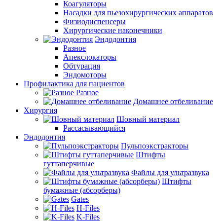
Коагуляторы
Насадки для пьезохирургических аппаратов
Физиодиспенсеры
Хирургические наконечники
Эндодонтия
Разное
Апекслокаторы
Обтурация
Эндомоторы
Профилактика для пациентов
Разное
Домашнее отбеливание
Хирургия
Шовный материал
Рассасывающийся
Эндодонтия
Пульпоэкстракторы
Штифты
гуттаперчивые
Файлы для ультразвука
Штифты
бумажные (абсорберы)
Gates
H-Files
K-Files