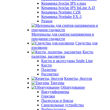
Керамика Ivoclar IPS e.max
Керамика Ivoclar IPS InLine A-D
Керамика Noritake CZR
Керамика Noritake EX-3
Разное
Материалы для снятия напряжения и
придания гладкости
Средства для
изоляции
Кисти,
палитры, расцветки
Кисти и аксессуары Smile Line
Кисти
Палитры
Расцветки
Кюветы, бюгеля
Трегеры
Оборудование
Вакуумформеры
Горелки
Пылесосы и боксы
Сверлильные устройства
Вибростолики