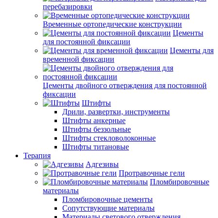
перебазировки
Временные ортопедические конструкции
Цементы
для постоянной фиксации
Цементы для
временной фиксации
Цементы двойного отверждения для постоянной
фиксации
Штифты
Дрили, развертки, инструменты
Штифты анкерные
Штифты беззольные
Штифты стекловолоконные
Штифты титановые
Терапия
Адгезивы
Протравочные гели
Пломбировочные
материалы
Пломбировочные цементы
Сопутствующие материалы
Материалы светового отверждения