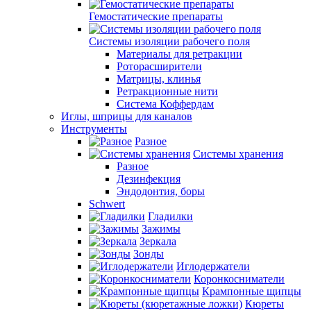
Гемостатические препараты
Системы изоляции рабочего поля
Материалы для ретракции
Роторасширители
Матрицы, клинья
Ретракционные нити
Система Коффердам
Иглы, шприцы для каналов
Инструменты
Разное
Системы хранения
Разное
Дезинфекция
Эндодонтия, боры
Schwert
Гладилки
Зажимы
Зеркала
Зонды
Иглодержатели
Коронкосниматели
Крампонные щипцы
Кюреты