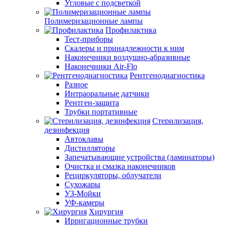
Угловые с подсветкой
Полимеризационные лампы
Профилактика
Тест-приборы
Скалеры и принадлежности к ним
Наконечники воздушно-абразивные
Наконечники Air-Flo
Рентгенодиагностика
Разное
Интраоральные датчики
Рентген-защита
Трубки портативные
Стерилизация,
дезинфекция
Автоклавы
Дистилляторы
Запечатывающие устройства (ламинаторы)
Очистка и смазка наконечников
Рециркуляторы, облучатели
Сухожары
УЗ-Мойки
УФ-камеры
Хирургия
Ирригационные трубки