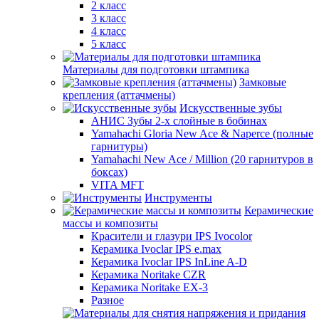
2 класс
3 класс
4 класс
5 класс
Материалы для подготовки штампика
Замковые
крепления (аттачмены)
Искусственные зубы
АНИС Зубы 2-х слойные в бобинах
Yamahachi Gloria New Ace & Naperce (полные
гарнитуры)
Yamahachi New Ace / Million (20 гарнитуров в
боксах)
VITA MFT
Инструменты
Керамические
массы и композиты
Красители и глазури IPS Ivocolor
Керамика Ivoclar IPS e.max
Керамика Ivoclar IPS InLine A-D
Керамика Noritake CZR
Керамика Noritake EX-3
Разное