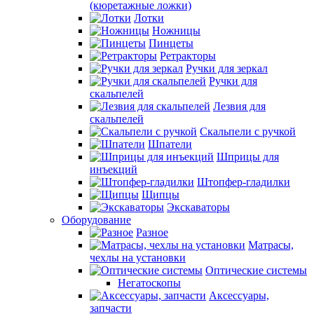
(кюретажные ложки)
Лотки
Ножницы
Пинцеты
Ретракторы
Ручки для зеркал
Ручки для
скальпелей
Лезвия для
скальпелей
Скальпели с ручкой
Шпатели
Шприцы для
инъекций
Штопфер-гладилки
Щипцы
Экскаваторы
Оборудование
Разное
Матрасы,
чехлы на установки
Оптические системы
Негатоскопы
Аксессуары,
запчасти