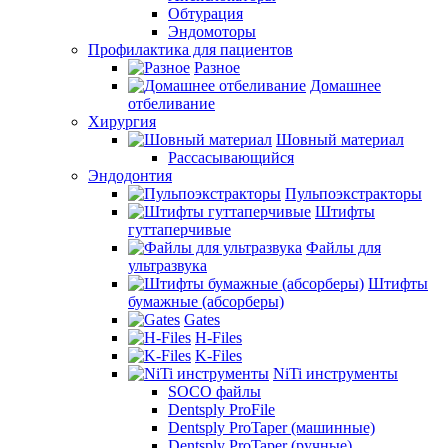
Обтурация
Эндомоторы
Профилактика для пациентов
Разное
Домашнее
отбеливание
Хирургия
Шовный материал
Рассасывающийся
Эндодонтия
Пульпоэкстракторы
Штифты
гуттаперчивые
Файлы для
ультразвука
Штифты
бумажные (абсорберы)
Gates
H-Files
K-Files
NiTi инструменты
SOCO файлы
Dentsply ProFile
Dentsply ProTaper (машинные)
Dentsply ProTaper (ручные)