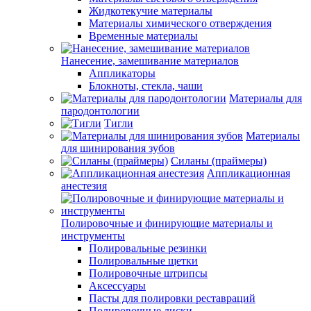
Жидкотекучие материалы
Материалы химического отверждения
Временные материалы
Нанесение, замешивание материалов
Аппликаторы
Блокноты, стекла, чаши
Материалы для
пародонтологии
Тигли
Материалы
для шинирования зубов
Силаны (праймеры)
Аппликационная
анестезия
Полировочные и финирующие материалы и
инструменты
Полировальные резинки
Полировальные щетки
Полировочные штрипсы
Аксессуары
Пасты для полировки реставраций
Полировочные диски