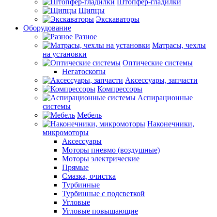
Штопфер-гладилки
Щипцы
Экскаваторы
Оборудование
Разное
Матрасы, чехлы
на установки
Оптические системы
Негатоскопы
Аксессуары, запчасти
Компрессоры
Аспирационные
системы
Мебель
Наконечники,
микромоторы
Аксессуары
Моторы пневмо (воздушные)
Моторы электрические
Прямые
Смазка, очистка
Турбинные
Турбинные с подсветкой
Угловые
Угловые повышающие