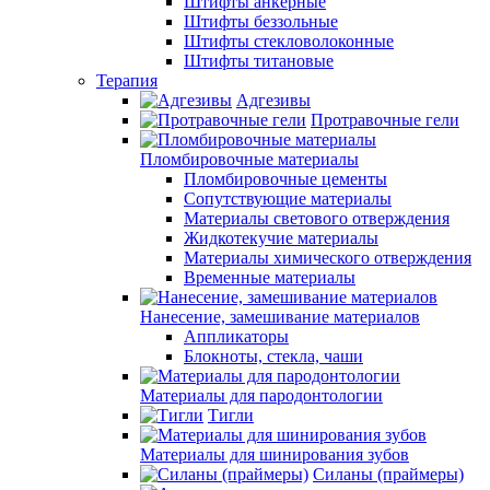
Штифты анкерные
Штифты беззольные
Штифты стекловолоконные
Штифты титановые
Терапия
Адгезивы
Протравочные гели
Пломбировочные материалы
Пломбировочные цементы
Сопутствующие материалы
Материалы светового отверждения
Жидкотекучие материалы
Материалы химического отверждения
Временные материалы
Нанесение, замешивание материалов
Аппликаторы
Блокноты, стекла, чаши
Материалы для пародонтологии
Тигли
Материалы для шинирования зубов
Силаны (праймеры)