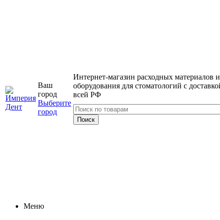
Интернет-магазин расходных материалов и
Ваш
оборудования для стоматологий с доставко
город
всей РФ
Выберите
город
Меню