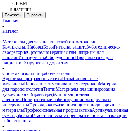
ТОР ВМ
В наличии
Сбросить
Главная
-
Каталог
-
Материалы для терапевтической стоматологии
Комплекты, Наборы
Боры
Гигиена, защита
Зуботехническая
лаборатория
Ортопедия
Терапия
Иглы, шприцы для
каналов
Инструменты
Оборудование
Профилактика для
пациентов
Хирургия
Эндодонтия
-
Системы изоляции рабочего поля
Адгезивы
Протравочные гели
Пломбировочные
материалы
Нанесение, замешивание материалов
Материалы
для пародонтологии
Тигли
Материалы для шинирования
зубов
Силаны (праймеры)
Аппликационная
анестезия
Полировочные и финирующие материалы и
инструменты
Прокладочно-изолирующие и подкладочные
материалы
Профессиональная профилактика
Артикуляционная
бумага, фольга
Гемостатические препараты
Системы изоляции
рабочего поля
-