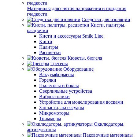
Материалы для снятия напряжения и придания
гладкости
Средства для изоляции
Кисти, палитры,
расцветки
Кисти и аксессуары Smile Line
Кисти
Палитры
Расцветки
Кюветы, бюгеля
Трегеры
Оборудование
Вакуумформеры
Горелки
Пылесосы и боксы
Сверлильные устройства
Вибростолики
Устройства для моделирования восками
Запчасти, аксессуары
Микромоторы
Триммеры
Окклюдаторы,
артикуляторы
Паковочные материалы