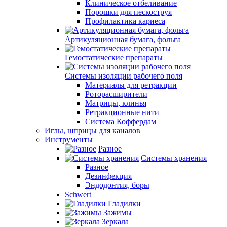
Клиническое отбеливание
Порошки для пескоструя
Профилактика кариеса
Артикуляционная бумага, фольга
Гемостатические препараты
Системы изоляции рабочего поля
Материалы для ретракции
Роторасширители
Матрицы, клинья
Ретракционные нити
Система Коффердам
Иглы, шприцы для каналов
Инструменты
Разное
Системы хранения
Разное
Дезинфекция
Эндодонтия, боры
Schwert
Гладилки
Зажимы
Зеркала