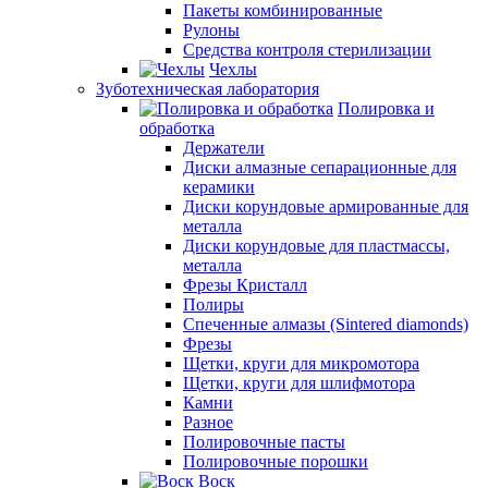
Пакеты комбинированные
Рулоны
Средства контроля стерилизации
Чехлы
Зуботехническая лаборатория
Полировка и
обработка
Держатели
Диски алмазные сепарационные для
керамики
Диски корундовые армированные для
металла
Диски корундовые для пластмассы,
металла
Фрезы Кристалл
Полиры
Спеченные алмазы (Sintered diamonds)
Фрезы
Щетки, круги для микромотора
Щетки, круги для шлифмотора
Камни
Разное
Полировочные пасты
Полировочные порошки
Воск