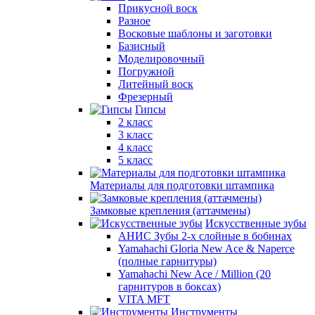
Прикусной воск
Разное
Восковые шаблоны и заготовки
Базисный
Моделировочный
Погружной
Литейный воск
Фрезерный
Гипсы
2 класс
3 класс
4 класс
5 класс
Материалы для подготовки штампика
Замковые крепления (аттачмены)
Искусственные зубы
АНИС Зубы 2-х слойные в бобинах
Yamahachi Gloria New Ace & Naperce
(полные гарнитуры)
Yamahachi New Ace / Million (20
гарнитуров в боксах)
VITA MFT
Инструменты