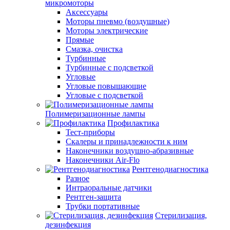
микромоторы
Аксессуары
Моторы пневмо (воздушные)
Моторы электрические
Прямые
Смазка, очистка
Турбинные
Турбинные с подсветкой
Угловые
Угловые повышающие
Угловые с подсветкой
Полимеризационные лампы
Профилактика
Тест-приборы
Скалеры и принадлежности к ним
Наконечники воздушно-абразивные
Наконечники Air-Flo
Рентгенодиагностика
Разное
Интраоральные датчики
Рентген-защита
Трубки портативные
Стерилизация,
дезинфекция