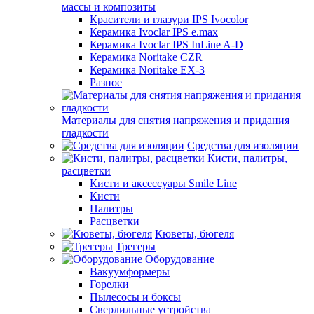
массы и композиты
Красители и глазури IPS Ivocolor
Керамика Ivoclar IPS e.max
Керамика Ivoclar IPS InLine A-D
Керамика Noritake CZR
Керамика Noritake EX-3
Разное
Материалы для снятия напряжения и придания
гладкости
Средства для изоляции
Кисти, палитры,
расцветки
Кисти и аксессуары Smile Line
Кисти
Палитры
Расцветки
Кюветы, бюгеля
Трегеры
Оборудование
Вакуумформеры
Горелки
Пылесосы и боксы
Сверлильные устройства