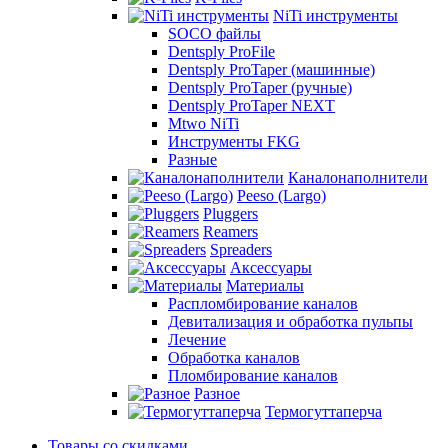
NiTi инструменты
SOCO файлы
Dentsply ProFile
Dentsply ProTaper (машинные)
Dentsply ProTaper (ручные)
Dentsply ProTaper NEXT
Mtwo NiTi
Инструменты FKG
Разные
Каналонаполнители
Peeso (Largo)
Pluggers
Reamers
Spreaders
Аксессуары
Материалы
Распломбирование каналов
Девитализация и обработка пульпы
Лечение
Обработка каналов
Пломбирование каналов
Разное
Термогуттаперча
Товары со скидками