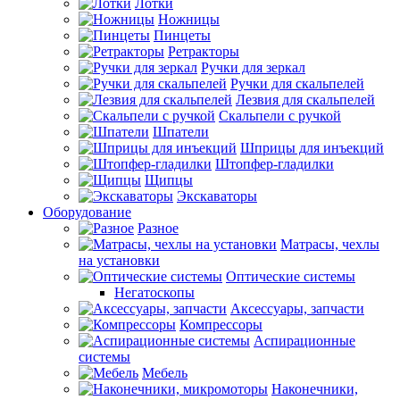
Лотки
Ножницы
Пинцеты
Ретракторы
Ручки для зеркал
Ручки для скальпелей
Лезвия для скальпелей
Скальпели с ручкой
Шпатели
Шприцы для инъекций
Штопфер-гладилки
Щипцы
Экскаваторы
Оборудование
Разное
Матрасы, чехлы
на установки
Оптические системы
Негатоскопы
Аксессуары, запчасти
Компрессоры
Аспирационные
системы
Мебель
Наконечники,