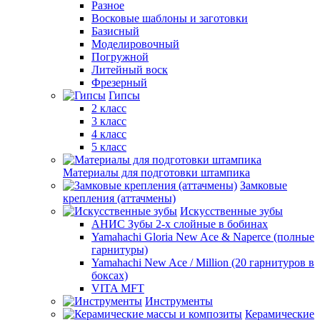
Разное
Восковые шаблоны и заготовки
Базисный
Моделировочный
Погружной
Литейный воск
Фрезерный
Гипсы
2 класс
3 класс
4 класс
5 класс
Материалы для подготовки штампика
Замковые
крепления (аттачмены)
Искусственные зубы
АНИС Зубы 2-х слойные в бобинах
Yamahachi Gloria New Ace & Naperce (полные
гарнитуры)
Yamahachi New Ace / Million (20 гарнитуров в
боксах)
VITA MFT
Инструменты
Керамические