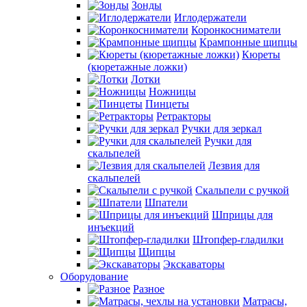
Зонды
Иглодержатели
Коронкосниматели
Крампонные щипцы
Кюреты
(кюретажные ложки)
Лотки
Ножницы
Пинцеты
Ретракторы
Ручки для зеркал
Ручки для
скальпелей
Лезвия для
скальпелей
Скальпели с ручкой
Шпатели
Шприцы для
инъекций
Штопфер-гладилки
Щипцы
Экскаваторы
Оборудование
Разное
Матрасы,