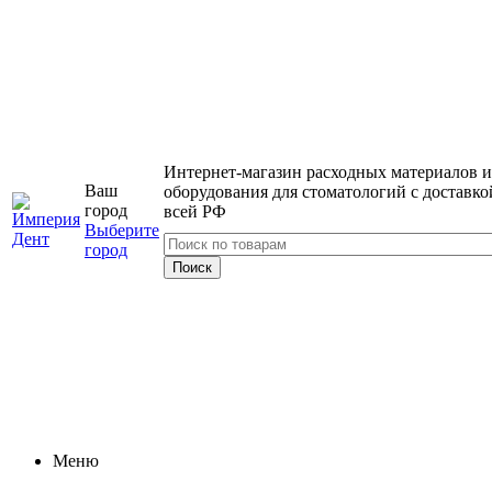
Интернет-магазин расходных материалов и
Ваш
оборудования для стоматологий с доставко
город
всей РФ
Выберите
город
Меню