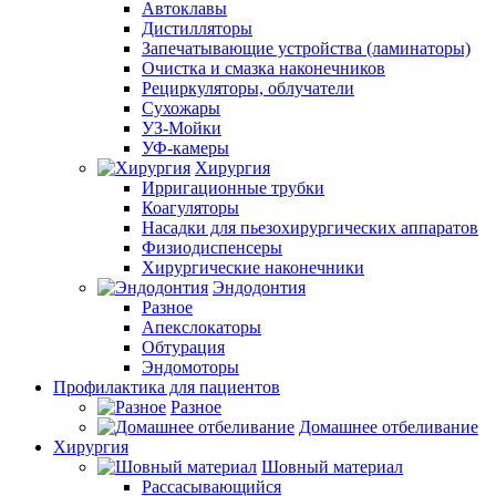
Автоклавы
Дистилляторы
Запечатывающие устройства (ламинаторы)
Очистка и смазка наконечников
Рециркуляторы, облучатели
Сухожары
УЗ-Мойки
УФ-камеры
Хирургия
Ирригационные трубки
Коагуляторы
Насадки для пьезохирургических аппаратов
Физиодиспенсеры
Хирургические наконечники
Эндодонтия
Разное
Апекслокаторы
Обтурация
Эндомоторы
Профилактика для пациентов
Разное
Домашнее отбеливание
Хирургия
Шовный материал
Рассасывающийся