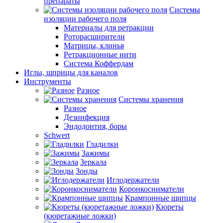
препараты
Системы
изоляции рабочего поля
Материалы для ретракции
Роторасширители
Матрицы, клинья
Ретракционные нити
Система Коффердам
Иглы, шприцы для каналов
Инструменты
Разное
Системы хранения
Разное
Дезинфекция
Эндодонтия, боры
Schwert
Гладилки
Зажимы
Зеркала
Зонды
Иглодержатели
Коронкосниматели
Крампонные щипцы
Кюреты
(кюретажные ложки)