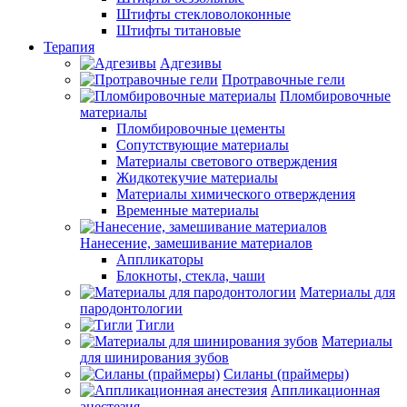
Штифты стекловолоконные
Штифты титановые
Терапия
Адгезивы
Протравочные гели
Пломбировочные
материалы
Пломбировочные цементы
Сопутствующие материалы
Материалы светового отверждения
Жидкотекучие материалы
Материалы химического отверждения
Временные материалы
Нанесение, замешивание материалов
Аппликаторы
Блокноты, стекла, чаши
Материалы для
пародонтологии
Тигли
Материалы
для шинирования зубов
Силаны (праймеры)
Аппликационная
анестезия