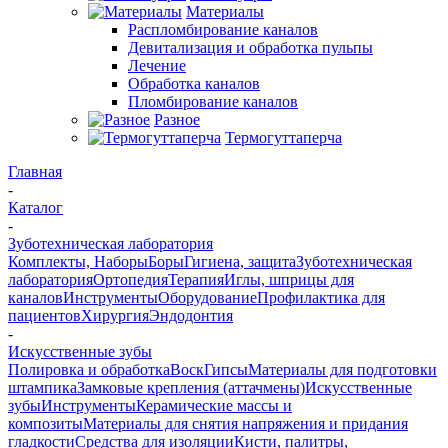
Материалы
Распломбирование каналов
Девитализация и обработка пульпы
Лечение
Обработка каналов
Пломбирование каналов
Разное
Термогуттаперча
Главная
-
Каталог
-
Зуботехническая лаборатория
Комплекты, Наборы
Боры
Гигиена, защита
Зуботехническая
лаборатория
Ортопедия
Терапия
Иглы, шприцы для
каналов
Инструменты
Оборудование
Профилактика для
пациентов
Хирургия
Эндодонтия
-
Искусственные зубы
Полировка и обработка
Воск
Гипсы
Материалы для подготовки
штампика
Замковые крепления (аттачмены)
Искусственные
зубы
Инструменты
Керамические массы и
композиты
Материалы для снятия напряжения и придания
гладкости
Средства для изоляции
Кисти, палитры,