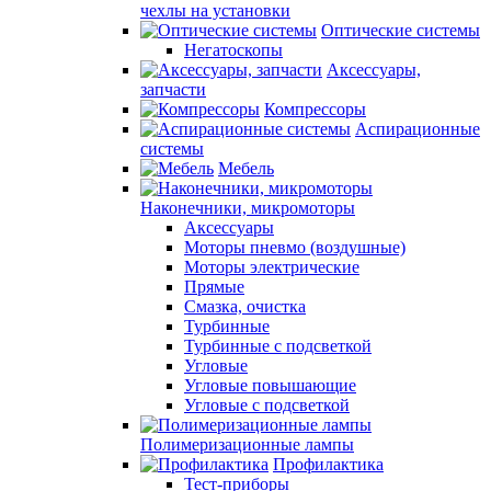
чехлы на установки
Оптические системы
Негатоскопы
Аксессуары,
запчасти
Компрессоры
Аспирационные
системы
Мебель
Наконечники, микромоторы
Аксессуары
Моторы пневмо (воздушные)
Моторы электрические
Прямые
Смазка, очистка
Турбинные
Турбинные с подсветкой
Угловые
Угловые повышающие
Угловые с подсветкой
Полимеризационные лампы
Профилактика
Тест-приборы