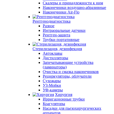
Скалеры и принадлежности к ним
Наконечники воздушно-абразивные
Наконечники Air-Flo
Рентгенодиагностика
Разное
Интраоральные датчики
Рентген-защита
Трубки портативные
Стерилизация, дезинфекция
Автоклавы
Дистилляторы
Запечатывающие устройства
(ламинаторы)
Очистка и смазка наконечников
Рециркуляторы, облучатели
Сухожары
УЗ-Мойки
УФ-камеры
Хирургия
Ирригационные трубки
Коагуляторы
Насадки для пьезохирургических
аппаратов