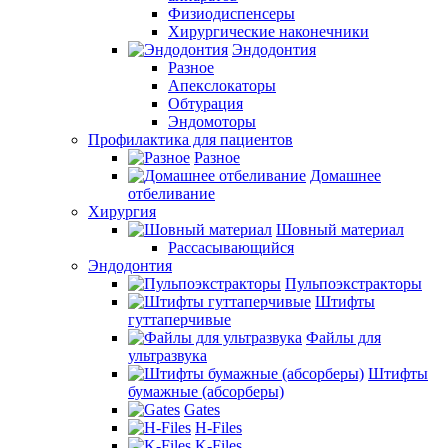
Физиодиспенсеры
Хирургические наконечники
Эндодонтия
Разное
Апекслокаторы
Обтурация
Эндомоторы
Профилактика для пациентов
Разное
Домашнее
отбеливание
Хирургия
Шовный материал
Рассасывающийся
Эндодонтия
Пульпоэкстракторы
Штифты
гуттаперчивые
Файлы для
ультразвука
Штифты
бумажные (абсорберы)
Gates
H-Files
K-Files