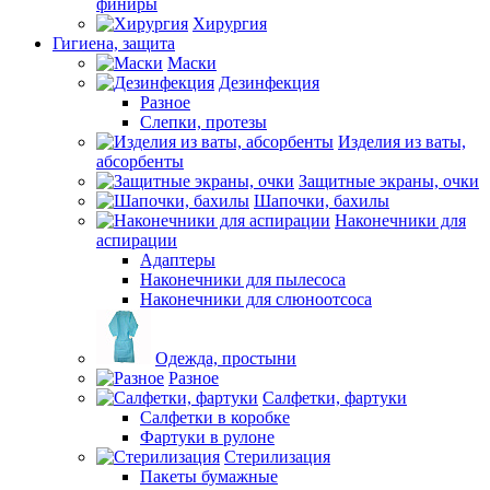
финиры
Хирургия
Гигиена, защита
Маски
Дезинфекция
Разное
Слепки, протезы
Изделия из ваты,
абсорбенты
Защитные экраны, очки
Шапочки, бахилы
Наконечники для
аспирации
Адаптеры
Наконечники для пылесоса
Наконечники для слюноотсоса
Одежда, простыни
Разное
Салфетки, фартуки
Салфетки в коробке
Фартуки в рулоне
Стерилизация
Пакеты бумажные