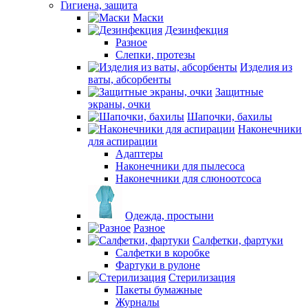
Гигиена, защита
Маски
Дезинфекция
Разное
Слепки, протезы
Изделия из
ваты, абсорбенты
Защитные
экраны, очки
Шапочки, бахилы
Наконечники
для аспирации
Адаптеры
Наконечники для пылесоса
Наконечники для слюноотсоса
Одежда, простыни
Разное
Салфетки, фартуки
Салфетки в коробке
Фартуки в рулоне
Стерилизация
Пакеты бумажные
Журналы