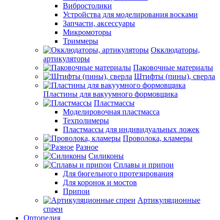
Вибростолики
Устройства для моделирования восками
Запчасти, аксессуары
Микромоторы
Триммеры
Окклюдаторы,
артикуляторы
Паковочные материалы
Штифты (пины), сверла
Пластины для вакуумного формовщика
Пластмассы
Моделировочная пластмасса
Техполимеры
Пластмассы для индивидуальных ложек
Проволока, кламеры
Разное
Силиконы
Сплавы и припои
Для бюгельного протезирования
Для коронок и мостов
Припои
Артикуляционные
спреи
Ортопедия