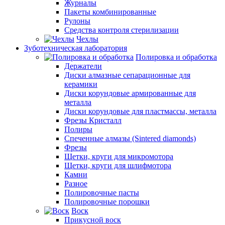
Журналы
Пакеты комбинированные
Рулоны
Средства контроля стерилизации
Чехлы
Зуботехническая лаборатория
Полировка и обработка
Держатели
Диски алмазные сепарационные для
керамики
Диски корундовые армированные для
металла
Диски корундовые для пластмассы, металла
Фрезы Кристалл
Полиры
Спеченные алмазы (Sintered diamonds)
Фрезы
Щетки, круги для микромотора
Щетки, круги для шлифмотора
Камни
Разное
Полировочные пасты
Полировочные порошки
Воск
Прикусной воск