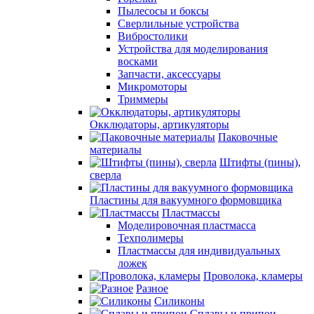
Пылесосы и боксы
Сверлильные устройства
Вибростолики
Устройства для моделирования
восками
Запчасти, аксессуары
Микромоторы
Триммеры
Окклюдаторы, артикуляторы
Паковочные
материалы
Штифты (пины),
сверла
Пластины для вакуумного формовщика
Пластмассы
Моделировочная пластмасса
Техполимеры
Пластмассы для индивидуальных
ложек
Проволока, кламеры
Разное
Силиконы
Сплавы и припои