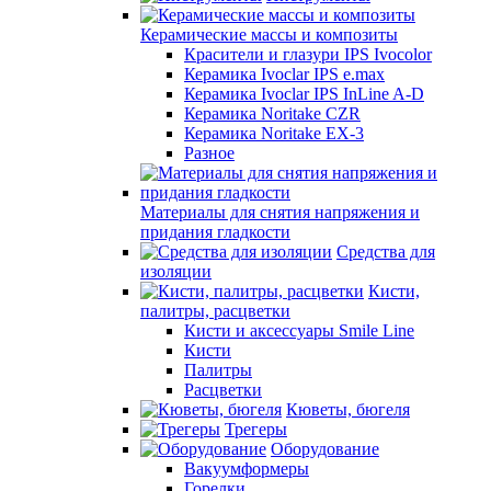
Керамические массы и композиты
Красители и глазури IPS Ivocolor
Керамика Ivoclar IPS e.max
Керамика Ivoclar IPS InLine A-D
Керамика Noritake CZR
Керамика Noritake EX-3
Разное
Материалы для снятия напряжения и
придания гладкости
Средства для
изоляции
Кисти,
палитры, расцветки
Кисти и аксессуары Smile Line
Кисти
Палитры
Расцветки
Кюветы, бюгеля
Трегеры
Оборудование
Вакуумформеры
Горелки