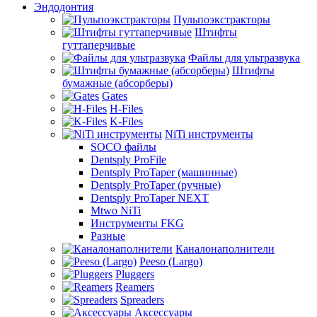
Эндодонтия
Пульпоэкстракторы
Штифты
гуттаперчивые
Файлы для ультразвука
Штифты
бумажные (абсорберы)
Gates
H-Files
K-Files
NiTi инструменты
SOCO файлы
Dentsply ProFile
Dentsply ProTaper (машинные)
Dentsply ProTaper (ручные)
Dentsply ProTaper NEXT
Mtwo NiTi
Инструменты FKG
Разные
Каналонаполнители
Peeso (Largo)
Pluggers
Reamers
Spreaders
Аксессуары