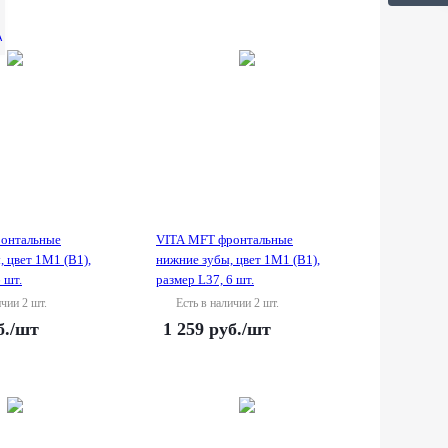
A
онтальные
VITA MFT фронтальные
, цвет 1M1 (B1),
нижние зубы, цвет 1M1 (B1),
 шт.
размер L37, 6 шт.
ичии 2 шт.
Есть в наличии 2 шт.
б.
/шт
1 259
руб.
/шт