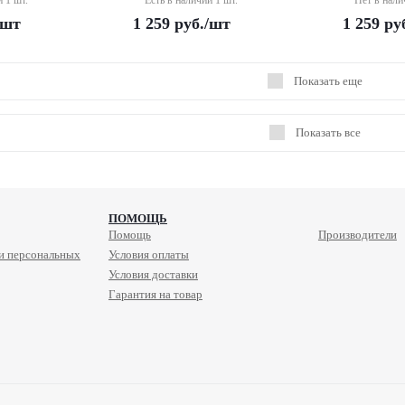
и 1 шт.
Есть в наличии 1 шт.
Нет в нали
/шт
1 259
руб.
/шт
1 259
ру
Показать еще
Показать все
ПОМОЩЬ
Помощь
Производители
и персональных
Условия оплаты
Условия доставки
Гарантия на товар