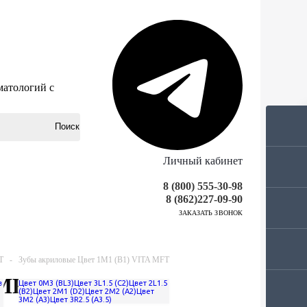
матологий с
Личный кабинет
8 (800) 555-30-98
8 (862)227-09-90
ЗАКАЗАТЬ ЗВОНОК
T
-
Зубы акриловые Цвет 1M1 (B1) VITA MFT
 MFT
в
Цвет 0M3 (BL3)
Цвет 3L1.5 (C2)
Цвет 2L1.5
a
(B2)
Цвет 2M1 (D2)
Цвет 2M2 (A2)
Цвет
3M2 (A3)
Цвет 3R2.5 (A3.5)