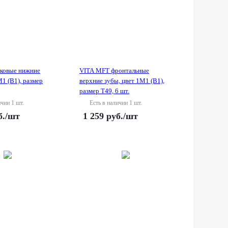
ковые нижние
VITA MFT фронтальные
M1 (B1), размер
верхние зубы, цвет 1M1 (B1),
размер T49, 6 шт.
ичии 1 шт.
Есть в наличии 1 шт.
б.
/шт
1 259
руб.
/шт