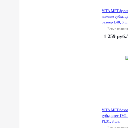
VITA MFT фрон
нижние зубы, цв
размер L40, 6 ш
Есть в наличи
1 259
руб.
VITA MFT боко
зубы, цвет 1M1 
PL31, 8 шт.