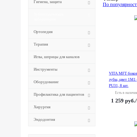
Гигиена, защита
По популярност
Зуботехническая
лаборатория
Ортопедия
Терапия
Иглы, шприцы для каналов
Инструменты
VITA MFT боко
зубы, цвет 1M1 
Оборудование
PU31, 8 шт.
Есть в наличи
Профилактика для пациентов
1 259
руб.
Хирургия
Эндодонтия