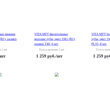
вые нижние
VITA MFT фронтальные
VITA MFT бо
(B1), размер
верхние зубы, цвет 1M1 (B1),
зубы, цвет 1
размер T46, 6 шт.
PL33, 8 шт.
и 2 шт.
Есть в наличии 2 шт.
Есть в нал
/шт
1 259
руб.
/шт
1 259
ру