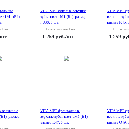
тальные
VITA MFT боковые верхние
VITA MFT фр
ет 1M1 (B1),
зубы, цвет 1M1 (B1), размер
верхние зубы
т.
PU33, 8 шт.
размер R45, 6
и 1 шт.
Есть в наличии 1 шт.
Есть в нал
/шт
1 259
руб.
/шт
1 259
ру
вые нижние
VITA MFT фронтальные
VITA MFT фр
(B1), размер
верхние зубы, цвет 1M1 (B1),
верхние зубы
размер R47, 6 шт.
размер O49, 6