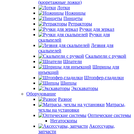
(кюретажные ложки)
Лотки
Ножницы
Пинцеты
Ретракторы
Ручки для зеркал
Ручки для
скальпелей
Лезвия для
скальпелей
Скальпели с ручкой
Шпатели
Шприцы для
инъекций
Штопфер-гладилки
Щипцы
Экскаваторы
Оборудование
Разное
Матрасы,
чехлы на установки
Оптические системы
Негатоскопы
Аксессуары,
запчасти