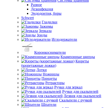
Системы хранения
Разное
Дезинфекция
Эндодонтия, боры
Schwert
Гладилки
Зажимы
Зеркала
Зонды
Иглодержатели
Коронкосниматели
Крампонные щипцы
Кюреты
(кюретажные ложки)
Лотки
Ножницы
Пинцеты
Ретракторы
Ручки для зеркал
Ручки для скальпелей
Лезвия для скальпелей
Скальпели с ручкой
Шпатели