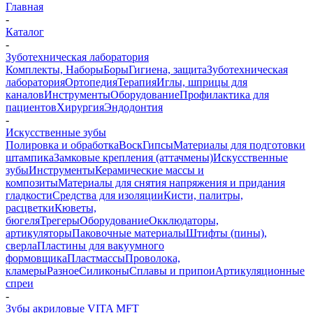
Главная
-
Каталог
-
Зуботехническая лаборатория
Комплекты, Наборы
Боры
Гигиена, защита
Зуботехническая
лаборатория
Ортопедия
Терапия
Иглы, шприцы для
каналов
Инструменты
Оборудование
Профилактика для
пациентов
Хирургия
Эндодонтия
-
Искусственные зубы
Полировка и обработка
Воск
Гипсы
Материалы для подготовки
штампика
Замковые крепления (аттачмены)
Искусственные
зубы
Инструменты
Керамические массы и
композиты
Материалы для снятия напряжения и придания
гладкости
Средства для изоляции
Кисти, палитры,
расцветки
Кюветы,
бюгеля
Трегеры
Оборудование
Окклюдаторы,
артикуляторы
Паковочные материалы
Штифты (пины),
сверла
Пластины для вакуумного
формовщика
Пластмассы
Проволока,
кламеры
Разное
Силиконы
Сплавы и припои
Артикуляционные
спреи
-
Зубы акриловые VITA MFT