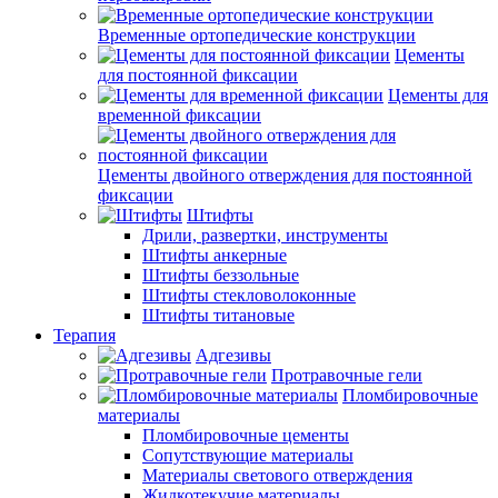
Временные ортопедические конструкции
Цементы
для постоянной фиксации
Цементы для
временной фиксации
Цементы двойного отверждения для постоянной
фиксации
Штифты
Дрили, развертки, инструменты
Штифты анкерные
Штифты беззольные
Штифты стекловолоконные
Штифты титановые
Терапия
Адгезивы
Протравочные гели
Пломбировочные
материалы
Пломбировочные цементы
Сопутствующие материалы
Материалы светового отверждения
Жидкотекучие материалы