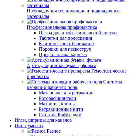
Прокладочно-изолирующие и подкладочные
материалы
Профессиональная профилактика
Пасты для профессиональной чистки
Таблетки для полоскания
Клиническое отбеливание
Порошки для пескоструя
Профилактика кариеса
Артикуляционная бумага, фольга
Гемостатические
препараты
Системы
изоляции рабочего поля
Материалы для ретракции
Роторасширители
Матрицы, клинья
Ретракционные нити
Система Коффердам
Иглы, шприцы для каналов
Инструменты
Разное