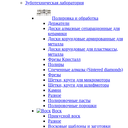
Зуботехническая лаборатория
Полировка и обработка
Держатели
Диски алмазные сепарационные для
керамики
Диски корундовые армированные для
металла
Диски корундовые для пластмассы,
металла
Фрезы Кристалл
Полиры
Спеченные алмазы (Sintered diamonds)
Фрезы
Щетки, круги для микромотора
Щетки, круги для шлифмотора
Камни
Разное
Полировочные пасты
Полировочные порошки
Воск
Прикусной воск
Разное
Восковые шаблоны и заготовки