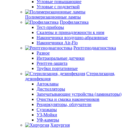
Угловые повышающие
Угловые с подсветкой
Полимеризационные лампы
Профилактика
Тест-приборы
Скалеры и принадлежности к ним
Наконечники воздушно-абразивные
Наконечники Air-Flo
Рентгенодиагностика
Разное
Интраоральные датчики
Рентген-защита
Трубки портативные
Стерилизация,
дезинфекция
Автоклавы
Дистилляторы
Запечатывающие устройства (ламинаторы)
Очистка и смазка наконечников
Рециркуляторы, облучатели
Сухожары
УЗ-Мойки
УФ-камеры
Хирургия