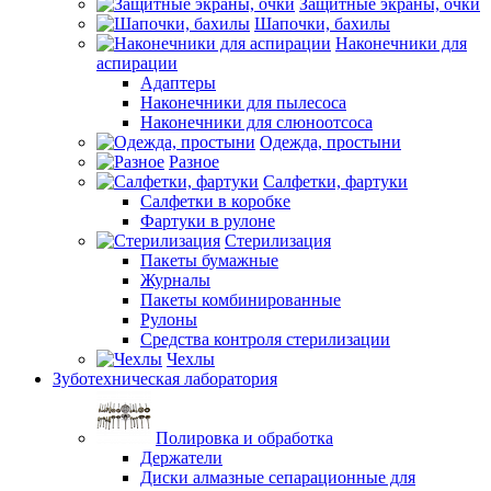
Защитные экраны, очки
Шапочки, бахилы
Наконечники для
аспирации
Адаптеры
Наконечники для пылесоса
Наконечники для слюноотсоса
Одежда, простыни
Разное
Салфетки, фартуки
Салфетки в коробке
Фартуки в рулоне
Стерилизация
Пакеты бумажные
Журналы
Пакеты комбинированные
Рулоны
Средства контроля стерилизации
Чехлы
Зуботехническая лаборатория
Полировка и обработка
Держатели
Диски алмазные сепарационные для