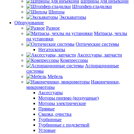
Шприцы для инъекций
Штопфер-гладилки
Щипцы
Экскаваторы
Оборудование
Разное
Матрасы, чехлы
на установки
Оптические системы
Негатоскопы
Аксессуары, запчасти
Компрессоры
Аспирационные
системы
Мебель
Наконечники,
микромоторы
Аксессуары
Моторы пневмо (воздушные)
Моторы электрические
Прямые
Смазка, очистка
Турбинные
Турбинные с подсветкой
Угловые