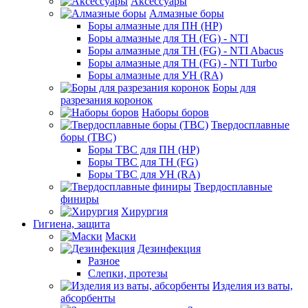
Аксессуары
Алмазные боры
Боры алмазные для ПН (HP)
Боры алмазные для ТН (FG) - NTI
Боры алмазные для ТН (FG) - NTI Abacus
Боры алмазные для ТН (FG) - NTI Turbo
Боры алмазные для УН (RA)
Боры для
разрезания коронок
Наборы боров
Твердосплавные
боры (ТВС)
Боры ТВС для ПН (HP)
Боры ТВС для ТН (FG)
Боры ТВС для УН (RA)
Твердосплавные
финиры
Хирургия
Гигиена, защита
Маски
Дезинфекция
Разное
Слепки, протезы
Изделия из ваты,
абсорбенты