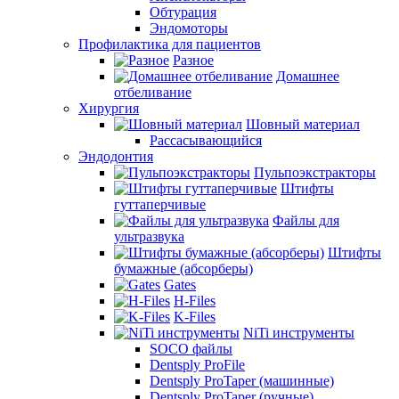
Обтурация
Эндомоторы
Профилактика для пациентов
Разное
Домашнее
отбеливание
Хирургия
Шовный материал
Рассасывающийся
Эндодонтия
Пульпоэкстракторы
Штифты
гуттаперчивые
Файлы для
ультразвука
Штифты
бумажные (абсорберы)
Gates
H-Files
K-Files
NiTi инструменты
SOCO файлы
Dentsply ProFile
Dentsply ProTaper (машинные)
Dentsply ProTaper (ручные)