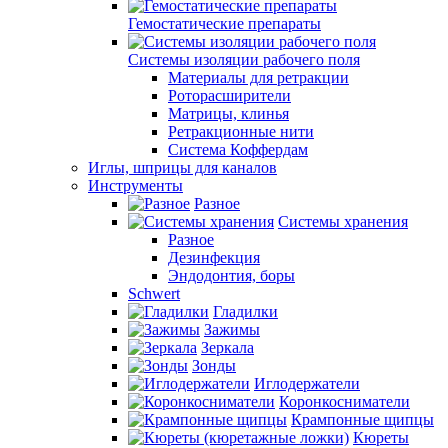
Гемостатические препараты
Системы изоляции рабочего поля
Материалы для ретракции
Роторасширители
Матрицы, клинья
Ретракционные нити
Система Коффердам
Иглы, шприцы для каналов
Инструменты
Разное
Системы хранения
Разное
Дезинфекция
Эндодонтия, боры
Schwert
Гладилки
Зажимы
Зеркала
Зонды
Иглодержатели
Коронкосниматели
Крампонные щипцы
Кюреты