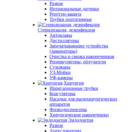
Разное
Интраоральные датчики
Рентген-защита
Трубки портативные
Стерилизация, дезинфекция
Автоклавы
Дистилляторы
Запечатывающие устройства
(ламинаторы)
Очистка и смазка наконечников
Рециркуляторы, облучатели
Сухожары
УЗ-Мойки
УФ-камеры
Хирургия
Ирригационные трубки
Коагуляторы
Насадки для пьезохирургических
аппаратов
Физиодиспенсеры
Хирургические наконечники
Эндодонтия
Разное
Апекслокаторы