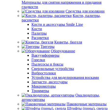
Материалы для снятия напряжения и придания
гладкости
Средства для изоляции
Кисти, палитры,
расцветки
Кисти и аксессуары Smile Line
Кисти
Палитры
Расцветки
Кюветы, бюгеля
Трегеры
Оборудование
Вакуумформеры
Горелки
Пылесосы и боксы
Сверлильные устройства
Вибростолики
Устройства для моделирования восками
Запчасти, аксессуары
Микромоторы
Триммеры
Окклюдаторы,
артикуляторы
Паковочные материалы
Штифты (пины), сверла