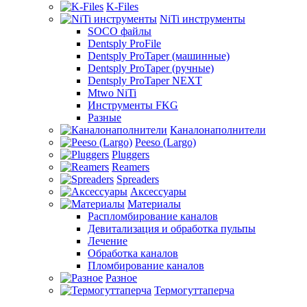
K-Files
NiTi инструменты
SOCO файлы
Dentsply ProFile
Dentsply ProTaper (машинные)
Dentsply ProTaper (ручные)
Dentsply ProTaper NEXT
Mtwo NiTi
Инструменты FKG
Разные
Каналонаполнители
Peeso (Largo)
Pluggers
Reamers
Spreaders
Аксессуары
Материалы
Распломбирование каналов
Девитализация и обработка пульпы
Лечение
Обработка каналов
Пломбирование каналов
Разное
Термогуттаперча