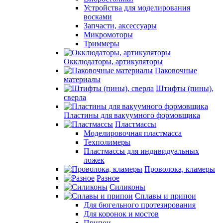
Устройства для моделирования
восками
Запчасти, аксессуары
Микромоторы
Триммеры
Окклюдаторы, артикуляторы
Паковочные
материалы
Штифты (пины),
сверла
Пластины для вакуумного формовщика
Пластмассы
Моделировочная пластмасса
Техполимеры
Пластмассы для индивидуальных
ложек
Проволока, кламеры
Разное
Силиконы
Сплавы и припои
Для бюгельного протезирования
Для коронок и мостов
Припои