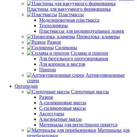
Пластины для вакуумного формовщика
Пластмассы
Моделировочная пластмасса
Техполимеры
Пластмассы для индивидуальных ложек
Проволока, кламеры
Разное
Силиконы
Сплавы и припои
Для бюгельного протезирования
Для коронок и мостов
Припои
Артикуляционные
спреи
Ортопедия
Слепочные массы
Разное
А-силиконовые массы
С-силиконовые массы
Аксессуары
Альгинатные массы
Материалы для регистрации прикуса
Материалы для
перебазировки