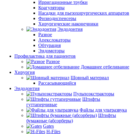
Ирригационные трубки
Коагуляторы
Насадки для пьезохирургических аппаратов
Физиодиспенсеры
Хирургические наконечники
Эндодонтия
Разное
Апекслокаторы
Обтурация
Эндомоторы
Профилактика для пациентов
Разное
Домашнее отбеливание
Хирургия
Шовный материал
Рассасывающийся
Эндодонтия
Пульпоэкстракторы
Штифты
гуттаперчивые
Файлы для ультразвука
Штифты
бумажные (абсорберы)
Gates
H-Files