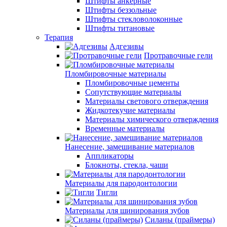
Штифты анкерные
Штифты беззольные
Штифты стекловолоконные
Штифты титановые
Терапия
Адгезивы
Протравочные гели
Пломбировочные материалы
Пломбировочные цементы
Сопутствующие материалы
Материалы светового отверждения
Жидкотекучие материалы
Материалы химического отверждения
Временные материалы
Нанесение, замешивание материалов
Аппликаторы
Блокноты, стекла, чаши
Материалы для пародонтологии
Тигли
Материалы для шинирования зубов
Силаны (праймеры)