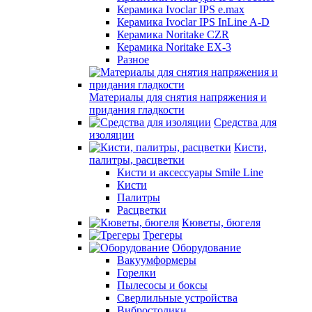
Керамика Ivoclar IPS e.max
Керамика Ivoclar IPS InLine A-D
Керамика Noritake CZR
Керамика Noritake EX-3
Разное
Материалы для снятия напряжения и
придания гладкости
Средства для
изоляции
Кисти,
палитры, расцветки
Кисти и аксессуары Smile Line
Кисти
Палитры
Расцветки
Кюветы, бюгеля
Трегеры
Оборудование
Вакуумформеры
Горелки
Пылесосы и боксы
Сверлильные устройства
Вибростолики