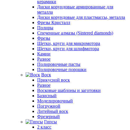
керамики
Диски корундовые армированные для
металла
Диски корундовые для пластмассы, металла
Фрезы Кристалл
Полиры
Спеченные алмазы (Sintered diamonds)
Фрезы
Щетки, круги для микромотора
Щетки, круги для шлифмотора
Камни
Разное
Полировочные пасты
Полировочные порошки
Воск
Прикусной воск
Разное
Восковые шаблоны и заготовки
Базисный
Моделировочный
Погружной
Литейный воск
Фрезерный
Гипсы
2 класс