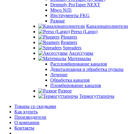
Dentsply ProTaper NEXT
Mtwo NiTi
Инструменты FKG
Разные
Каналонаполнители
Peeso (Largo)
Pluggers
Reamers
Spreaders
Аксессуары
Материалы
Распломбирование каналов
Девитализация и обработка пульпы
Лечение
Обработка каналов
Пломбирование каналов
Разное
Термогуттаперча
Товары со скидками
Как купить
Производители
О компании
Контакты