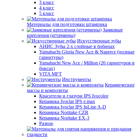
3 класс
4 класс
5 класс
Материалы для подготовки штампика
Замковые
крепления (аттачмены)
Искусственные зубы
АНИС Зубы 2-х слойные в бобинах
Yamahachi Gloria New Ace & Naperce (полные
гарнитуры)
Yamahachi New Ace / Million (20 гарнитуров в
боксах)
VITA MFT
Инструменты
Керамические
массы и композиты
Красители и глазури IPS Ivocolor
Керамика Ivoclar IPS e.max
Керамика Ivoclar IPS InLine A-D
Керамика Noritake CZR
Керамика Noritake EX-3
Разное