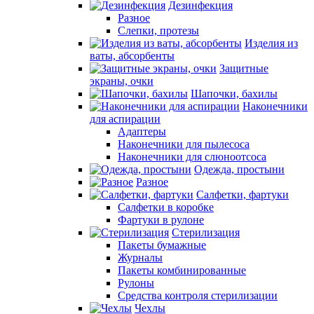
Дезинфекция
Разное
Слепки, протезы
Изделия из
ваты, абсорбенты
Защитные
экраны, очки
Шапочки, бахилы
Наконечники
для аспирации
Адаптеры
Наконечники для пылесоса
Наконечники для слюноотсоса
Одежда, простыни
Разное
Салфетки, фартуки
Салфетки в коробке
Фартуки в рулоне
Стерилизация
Пакеты бумажные
Журналы
Пакеты комбинированные
Рулоны
Средства контроля стерилизации
Чехлы