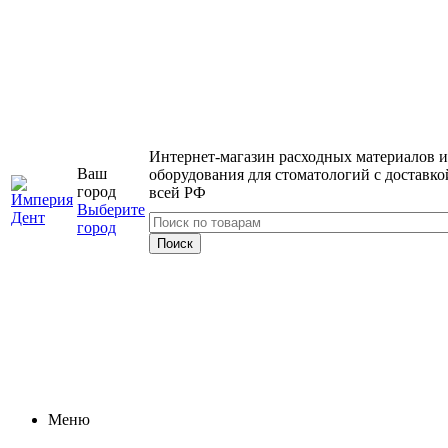
Интернет-магазин расходных материалов и
Ваш
оборудования для стоматологий с доставко
город
всей РФ
Выберите
город
Меню