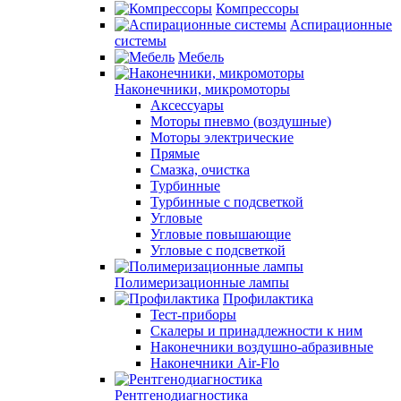
Компрессоры
Аспирационные
системы
Мебель
Наконечники, микромоторы
Аксессуары
Моторы пневмо (воздушные)
Моторы электрические
Прямые
Смазка, очистка
Турбинные
Турбинные с подсветкой
Угловые
Угловые повышающие
Угловые с подсветкой
Полимеризационные лампы
Профилактика
Тест-приборы
Скалеры и принадлежности к ним
Наконечники воздушно-абразивные
Наконечники Air-Flo
Рентгенодиагностика