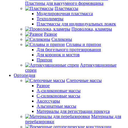
Пластины для вакуумного формовщика
Пластмассы
Моделировочная пластмасса
Техполимеры
Пластмассы для индивидуальных ложек
Проволока, кламеры
Разное
Силиконы
Сплавы и припои
Для бюгельного протезирования
Для коронок и мостов
Припои
Артикуляционные
спреи
Ортопедия
Слепочные массы
Разное
А-силиконовые массы
С-силиконовые массы
Аксессуары
Альгинатные массы
Материалы для регистрации прикуса
Материалы для
перебазировки