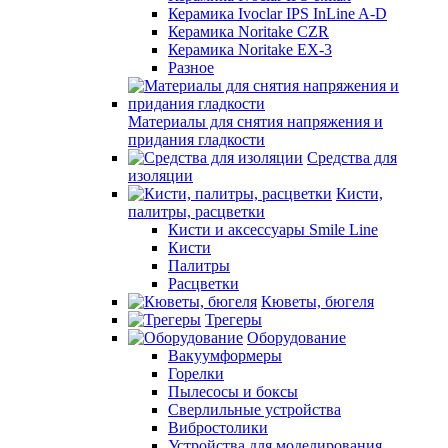
Керамика Ivoclar IPS InLine A-D
Керамика Noritake CZR
Керамика Noritake EX-3
Разное
Материалы для снятия напряжения и
придания гладкости
Средства для
изоляции
Кисти,
палитры, расцветки
Кисти и аксессуары Smile Line
Кисти
Палитры
Расцветки
Кюветы, бюгеля
Трегеры
Оборудование
Вакуумформеры
Горелки
Пылесосы и боксы
Сверлильные устройства
Вибростолики
Устройства для моделирования