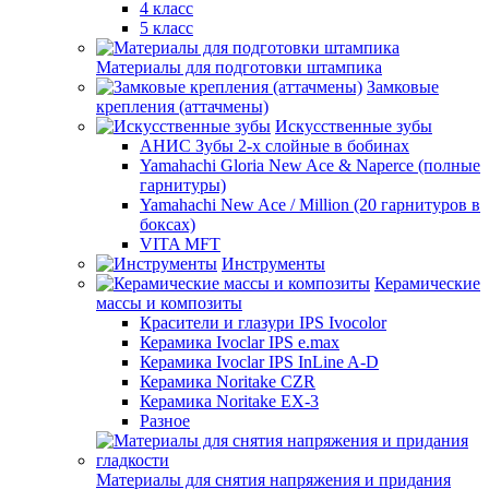
4 класс
5 класс
Материалы для подготовки штампика
Замковые
крепления (аттачмены)
Искусственные зубы
АНИС Зубы 2-х слойные в бобинах
Yamahachi Gloria New Ace & Naperce (полные
гарнитуры)
Yamahachi New Ace / Million (20 гарнитуров в
боксах)
VITA MFT
Инструменты
Керамические
массы и композиты
Красители и глазури IPS Ivocolor
Керамика Ivoclar IPS e.max
Керамика Ivoclar IPS InLine A-D
Керамика Noritake CZR
Керамика Noritake EX-3
Разное
Материалы для снятия напряжения и придания