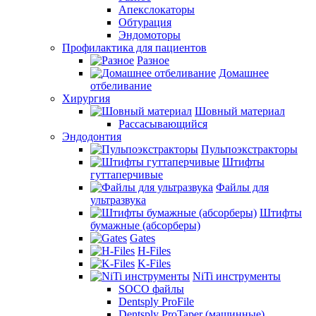
Апекслокаторы
Обтурация
Эндомоторы
Профилактика для пациентов
Разное
Домашнее
отбеливание
Хирургия
Шовный материал
Рассасывающийся
Эндодонтия
Пульпоэкстракторы
Штифты
гуттаперчивые
Файлы для
ультразвука
Штифты
бумажные (абсорберы)
Gates
H-Files
K-Files
NiTi инструменты
SOCO файлы
Dentsply ProFile
Dentsply ProTaper (машинные)