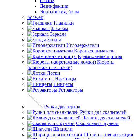
Разное
Дезинфекция
Эндодонтия, боры
Schwert
Гладилки
Зажимы
Зеркала
Зонды
Иглодержатели
Коронкосниматели
Крампонные щипцы
Кюреты
(кюретажные ложки)
Лотки
Ножницы
Пинцеты
Ретракторы
Ручки для зеркал
Ручки для скальпелей
Лезвия для скальпелей
Скальпели с ручкой
Шпатели
Шприцы для инъекций