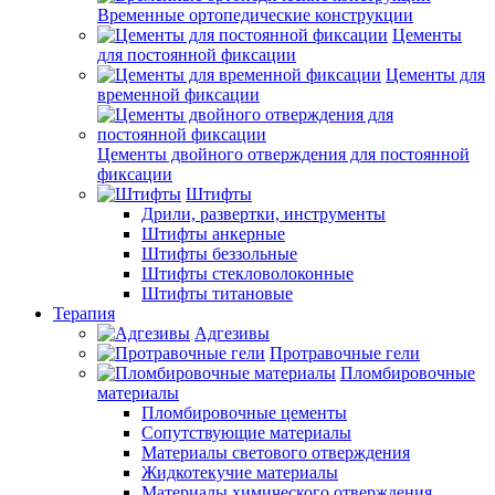
Временные ортопедические конструкции
Цементы
для постоянной фиксации
Цементы для
временной фиксации
Цементы двойного отверждения для постоянной
фиксации
Штифты
Дрили, развертки, инструменты
Штифты анкерные
Штифты беззольные
Штифты стекловолоконные
Штифты титановые
Терапия
Адгезивы
Протравочные гели
Пломбировочные
материалы
Пломбировочные цементы
Сопутствующие материалы
Материалы светового отверждения
Жидкотекучие материалы
Материалы химического отверждения