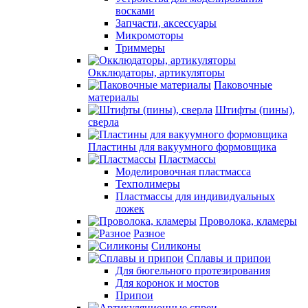
восками
Запчасти, аксессуары
Микромоторы
Триммеры
Окклюдаторы, артикуляторы
Паковочные
материалы
Штифты (пины),
сверла
Пластины для вакуумного формовщика
Пластмассы
Моделировочная пластмасса
Техполимеры
Пластмассы для индивидуальных
ложек
Проволока, кламеры
Разное
Силиконы
Сплавы и припои
Для бюгельного протезирования
Для коронок и мостов
Припои