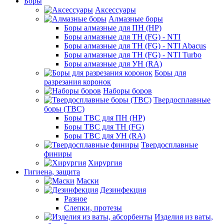
Боры
Аксессуары
Алмазные боры
Боры алмазные для ПН (HP)
Боры алмазные для ТН (FG) - NTI
Боры алмазные для ТН (FG) - NTI Abacus
Боры алмазные для ТН (FG) - NTI Turbo
Боры алмазные для УН (RA)
Боры для
разрезания коронок
Наборы боров
Твердосплавные
боры (ТВС)
Боры ТВС для ПН (HP)
Боры ТВС для ТН (FG)
Боры ТВС для УН (RA)
Твердосплавные
финиры
Хирургия
Гигиена, защита
Маски
Дезинфекция
Разное
Слепки, протезы
Изделия из ваты,