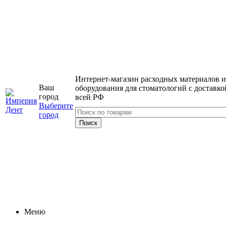
Интернет-магазин расходных материалов и
Ваш
оборудования для стоматологий с доставко
город
всей РФ
Выберите
город
Меню