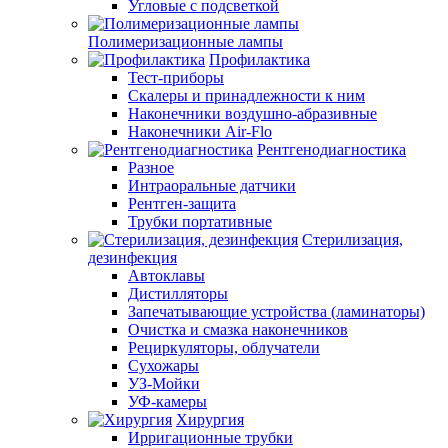
Угловые с подсветкой
Полимеризационные лампы
Профилактика
Тест-приборы
Скалеры и принадлежности к ним
Наконечники воздушно-абразивные
Наконечники Air-Flo
Рентгенодиагностика
Разное
Интраоральные датчики
Рентген-защита
Трубки портативные
Стерилизация,
дезинфекция
Автоклавы
Дистилляторы
Запечатывающие устройства (ламинаторы)
Очистка и смазка наконечников
Рециркуляторы, облучатели
Сухожары
УЗ-Мойки
УФ-камеры
Хирургия
Ирригационные трубки