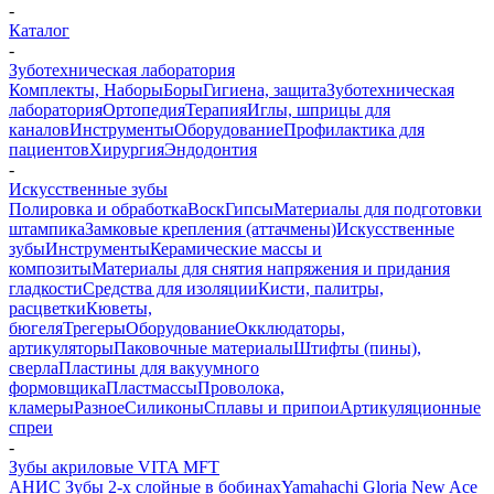
-
Каталог
-
Зуботехническая лаборатория
Комплекты, Наборы
Боры
Гигиена, защита
Зуботехническая
лаборатория
Ортопедия
Терапия
Иглы, шприцы для
каналов
Инструменты
Оборудование
Профилактика для
пациентов
Хирургия
Эндодонтия
-
Искусственные зубы
Полировка и обработка
Воск
Гипсы
Материалы для подготовки
штампика
Замковые крепления (аттачмены)
Искусственные
зубы
Инструменты
Керамические массы и
композиты
Материалы для снятия напряжения и придания
гладкости
Средства для изоляции
Кисти, палитры,
расцветки
Кюветы,
бюгеля
Трегеры
Оборудование
Окклюдаторы,
артикуляторы
Паковочные материалы
Штифты (пины),
сверла
Пластины для вакуумного
формовщика
Пластмассы
Проволока,
кламеры
Разное
Силиконы
Сплавы и припои
Артикуляционные
спреи
-
Зубы акриловые VITA MFT
АНИС Зубы 2-х слойные в бобинах
Yamahachi Gloria New Ace