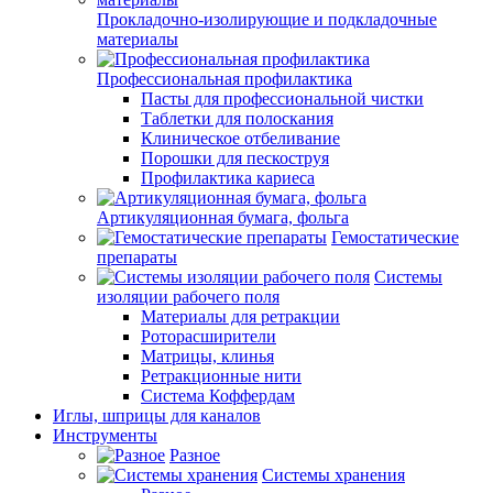
Прокладочно-изолирующие и подкладочные
материалы
Профессиональная профилактика
Пасты для профессиональной чистки
Таблетки для полоскания
Клиническое отбеливание
Порошки для пескоструя
Профилактика кариеса
Артикуляционная бумага, фольга
Гемостатические
препараты
Системы
изоляции рабочего поля
Материалы для ретракции
Роторасширители
Матрицы, клинья
Ретракционные нити
Система Коффердам
Иглы, шприцы для каналов
Инструменты
Разное
Системы хранения