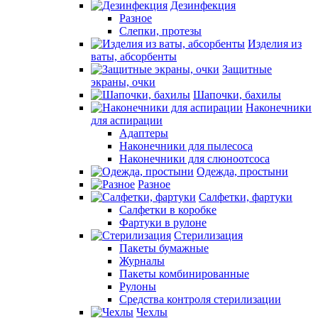
Дезинфекция
Разное
Слепки, протезы
Изделия из
ваты, абсорбенты
Защитные
экраны, очки
Шапочки, бахилы
Наконечники
для аспирации
Адаптеры
Наконечники для пылесоса
Наконечники для слюноотсоса
Одежда, простыни
Разное
Салфетки, фартуки
Салфетки в коробке
Фартуки в рулоне
Стерилизация
Пакеты бумажные
Журналы
Пакеты комбинированные
Рулоны
Средства контроля стерилизации
Чехлы