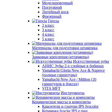
Моделировочный
Погружной
Литейный воск
Фрезерный
Гипсы
2 класс
3 класс
4 класс
5 класс
Материалы для подготовки штампика
Замковые крепления (аттачмены)
Искусственные зубы
АНИС Зубы 2-х слойные в бобинах
Yamahachi Gloria New Ace & Naperce
(полные гарнитуры)
Yamahachi New Ace / Million (20
гарнитуров в боксах)
VITA MFT
Инструменты
Керамические массы и композиты
Красители и глазури IPS Ivocolor
Керамика Ivoclar IPS e.max