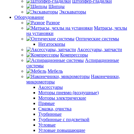
Штопфер-гладилки
Щипцы
Экскаваторы
Оборудование
Разное
Матрасы, чехлы
на установки
Оптические системы
Негатоскопы
Аксессуары, запчасти
Компрессоры
Аспирационные
системы
Мебель
Наконечники,
микромоторы
Аксессуары
Моторы пневмо (воздушные)
Моторы электрические
Прямые
Смазка, очистка
Турбинные
Турбинные с подсветкой
Угловые
Угловые повышающие