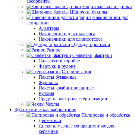
абсорбенты
Защитные экраны, очки
Шапочки, бахилы
Наконечники для
аспирации
Адаптеры
Наконечники для пылесоса
Наконечники для слюноотсоса
Одежда, простыни
Разное
Салфетки, фартуки
Салфетки в коробке
Фартуки в рулоне
Стерилизация
Пакеты бумажные
Журналы
Пакеты комбинированные
Рулоны
Средства контроля стерилизации
Чехлы
Зуботехническая лаборатория
Полировка и обработка
Держатели
Диски алмазные сепарационные для
керамики