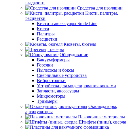
гладкости
Средства для изоляции
Кисти, палитры,
расцветки
Кисти и аксессуары Smile Line
Кисти
Палитры
Расцветки
Кюветы, бюгеля
Трегеры
Оборудование
Вакуумформеры
Горелки
Пылесосы и боксы
Сверлильные устройства
Вибростолики
Устройства для моделирования восками
Запчасти, аксессуары
Микромоторы
Триммеры
Окклюдаторы,
артикуляторы
Паковочные материалы
Штифты (пины), сверла