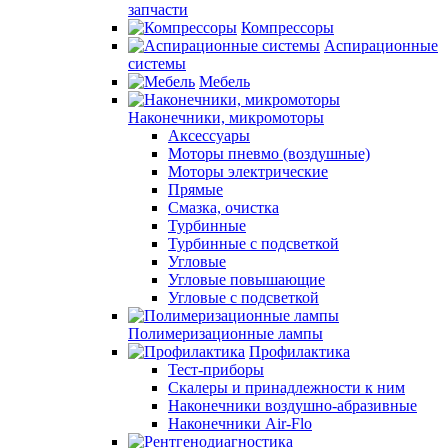
запчасти
Компрессоры
Аспирационные
системы
Мебель
Наконечники, микромоторы
Аксессуары
Моторы пневмо (воздушные)
Моторы электрические
Прямые
Смазка, очистка
Турбинные
Турбинные с подсветкой
Угловые
Угловые повышающие
Угловые с подсветкой
Полимеризационные лампы
Профилактика
Тест-приборы
Скалеры и принадлежности к ним
Наконечники воздушно-абразивные
Наконечники Air-Flo