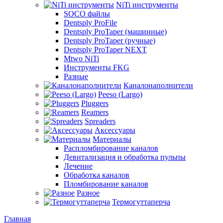
NiTi инструменты
SOCO файлы
Dentsply ProFile
Dentsply ProTaper (машинные)
Dentsply ProTaper (ручные)
Dentsply ProTaper NEXT
Mtwo NiTi
Инструменты FKG
Разные
Каналонаполнители
Peeso (Largo)
Pluggers
Reamers
Spreaders
Аксессуары
Материалы
Распломбирование каналов
Девитализация и обработка пульпы
Лечение
Обработка каналов
Пломбирование каналов
Разное
Термогуттаперча
Главная