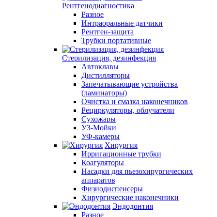
Рентгенодиагностика
Разное
Интраоральные датчики
Рентген-защита
Трубки портативные
Стерилизация, дезинфекция
Автоклавы
Дистилляторы
Запечатывающие устройства
(ламинаторы)
Очистка и смазка наконечников
Рециркуляторы, облучатели
Сухожары
УЗ-Мойки
УФ-камеры
Хирургия
Ирригационные трубки
Коагуляторы
Насадки для пьезохирургических
аппаратов
Физиодиспенсеры
Хирургические наконечники
Эндодонтия
Разное