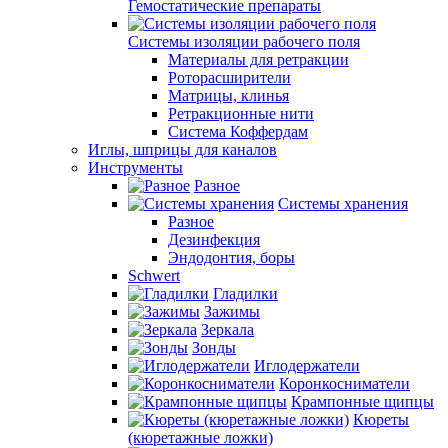
Гемостатические препараты
Системы изоляции рабочего поля
Материалы для ретракции
Роторасширители
Матрицы, клинья
Ретракционные нити
Система Коффердам
Иглы, шприцы для каналов
Инструменты
Разное
Системы хранения
Разное
Дезинфекция
Эндодонтия, боры
Schwert
Гладилки
Зажимы
Зеркала
Зонды
Иглодержатели
Коронкосниматели
Крампонные щипцы
Кюреты
(кюретажные ложки)