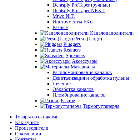
Dentsply ProTaper (ручные)
Dentsply ProTaper NEXT
Mtwo NiTi
Инструменты FKG
Разные
Каналонаполнители
Peeso (Largo)
Pluggers
Reamers
Spreaders
Аксессуары
Материалы
Распломбирование каналов
Девитализация и обработка пульпы
Лечение
Обработка каналов
Пломбирование каналов
Разное
Термогуттаперча
Товары со скидками
Как купить
Производители
О компании
Контакты