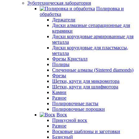
Зуботехническая лаборатория
Полировка и
обработка
Держатели
Диски алмазные сепарационные для
керамики
Диски корундовые армированные для
металла
Диски корундовые для пластмассы,
металла
Фрезы Кристалл
Полиры
Спеченные алмазы (Sintered diamonds)
Фрезы
Щетки, круги для микромотора
Щетки, круги для шлифмотора
Камни
Разное
Полировочные пасты
Полировочные порошки
Воск
Прикусной воск
Разное
Восковые шаблоны и заготовки
Базисный