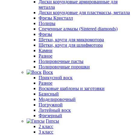
Диски корундовые армированные для
металла
Диски корундовые для пластмассы, металла
Фрезы Кристалл
Полиры
Спеченные алмазы (Sintered diamonds)
Фрезы
Щетки, круги для микромотора
Щетки, круги для шлифмотора
Камни
Разное
Полировочные пасты
Полировочные порошки
Воск
Прикусной воск
Разное
Восковые шаблоны и заготовки
Базисный
Моделировочный
Погружной
Литейный воск
Фрезерный
Гипсы
2 класс
3 класс