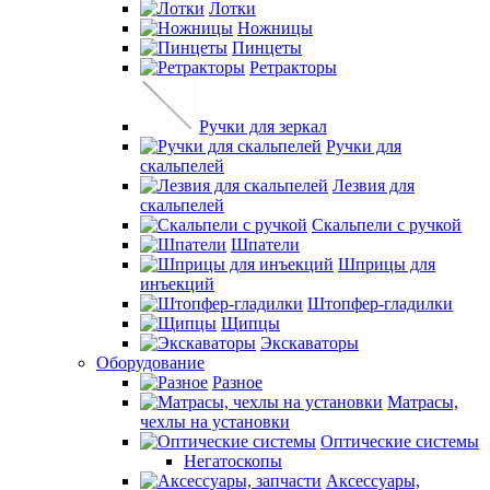
Лотки
Ножницы
Пинцеты
Ретракторы
Ручки для зеркал
Ручки для
скальпелей
Лезвия для
скальпелей
Скальпели с ручкой
Шпатели
Шприцы для
инъекций
Штопфер-гладилки
Щипцы
Экскаваторы
Оборудование
Разное
Матрасы,
чехлы на установки
Оптические системы
Негатоскопы
Аксессуары,