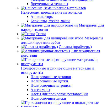
Временные материалы
Нанесение, замешивание материалов
Аппликаторы
Блокноты, стекла, чаши
Материалы для
пародонтологии
Тигли
Материалы
для шинирования зубов
Силаны (праймеры)
Аппликационная
анестезия
Полировочные и финирующие материалы и
инструменты
Полировальные резинки
Полировальные щетки
Полировочные штрипсы
Аксессуары
Пасты для полировки реставраций
Полировочные диски