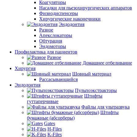
Коагуляторы
Насадки для пьезохирургических аппаратов
Физиодиспенсеры
Хирургические наконечники
Эндодонтия
Разное
Апекслокаторы
Обтурация
Эндомоторы
Профилактика для пациентов
Разное
Домашнее отбеливание
Хирургия
Шовный материал
Рассасывающийся
Эндодонтия
Пульпоэкстракторы
Штифты
гуттаперчивые
Файлы для ультразвука
Штифты
бумажные (абсорберы)
Gates
H-Files
K-Files