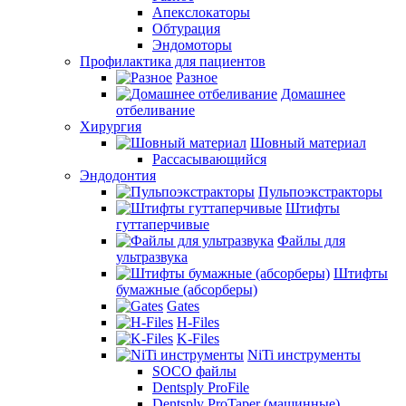
Апекслокаторы
Обтурация
Эндомоторы
Профилактика для пациентов
Разное
Домашнее
отбеливание
Хирургия
Шовный материал
Рассасывающийся
Эндодонтия
Пульпоэкстракторы
Штифты
гуттаперчивые
Файлы для
ультразвука
Штифты
бумажные (абсорберы)
Gates
H-Files
K-Files
NiTi инструменты
SOCO файлы
Dentsply ProFile
Dentsply ProTaper (машинные)