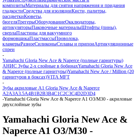
композиты
Материалы для снятия напряжения и придания
гладкости
Средства для изоляции
Кисти, палитры,
расцветки
Кюветы,
бюгеля
Трегеры
Оборудование
Окклюдаторы,
артикуляторы
Паковочные материалы
Штифты (пины),
сверла
Пластины для вакуумного
формовщика
Пластмассы
Проволока,
кламеры
Разное
Силиконы
Сплавы и припои
Артикуляционные
спреи
-
Yamahachi Gloria New Ace & Naperce (полные гарнитуры)
АНИС Зубы 2-х слойные в бобинах
Yamahachi Gloria New Ace
& Naperce (полные гарнитуры)
Yamahachi New Ace / Million (20
гарнитуров в боксах)
VITA MFT
-
Зубы акриловые A1 Gloria New Ace & Naperce
A2
A3
A3.5
A4
B1
B2
B3
B4
C1
C2
C3
C4
D2
D3
D4
-
Yamahachi Gloria New Ace & Naperce A1 O3/M30 - акриловые
двухслойные зубы
Yamahachi Gloria New Ace &
Naperce A1 O3/M30 -