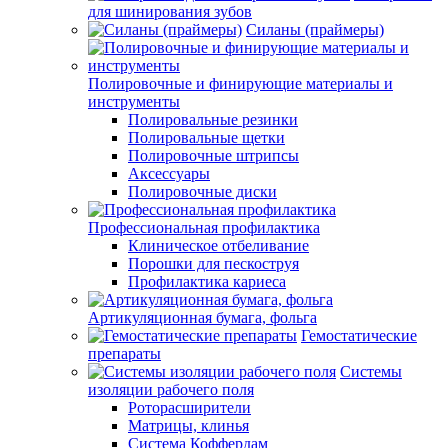
для шинирования зубов
Силаны (праймеры)
Полировочные и финирующие материалы и
инструменты
Полировальные резинки
Полировальные щетки
Полировочные штрипсы
Аксессуары
Полировочные диски
Профессиональная профилактика
Клиническое отбеливание
Порошки для пескоструя
Профилактика кариеса
Артикуляционная бумага, фольга
Гемостатические
препараты
Системы
изоляции рабочего поля
Роторасширители
Матрицы, клинья
Система Коффердам