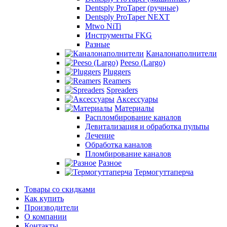
Dentsply ProTaper (ручные)
Dentsply ProTaper NEXT
Mtwo NiTi
Инструменты FKG
Разные
Каналонаполнители
Peeso (Largo)
Pluggers
Reamers
Spreaders
Аксессуары
Материалы
Распломбирование каналов
Девитализация и обработка пульпы
Лечение
Обработка каналов
Пломбирование каналов
Разное
Термогуттаперча
Товары со скидками
Как купить
Производители
О компании
Контакты