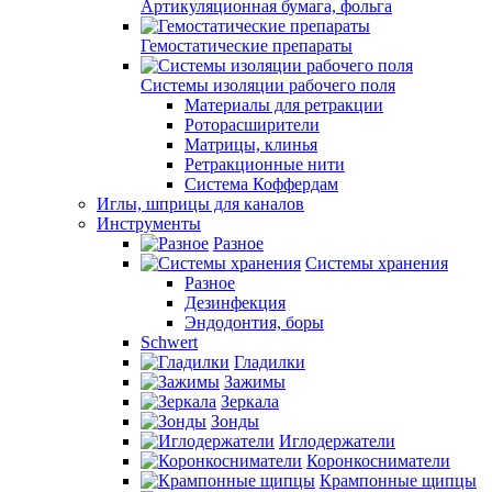
Артикуляционная бумага, фольга
Гемостатические препараты
Системы изоляции рабочего поля
Материалы для ретракции
Роторасширители
Матрицы, клинья
Ретракционные нити
Система Коффердам
Иглы, шприцы для каналов
Инструменты
Разное
Системы хранения
Разное
Дезинфекция
Эндодонтия, боры
Schwert
Гладилки
Зажимы
Зеркала
Зонды
Иглодержатели
Коронкосниматели
Крампонные щипцы