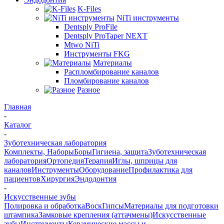
K-Files
NiTi инструменты
Dentsply ProFile
Dentsply ProTaper NEXT
Mtwo NiTi
Инструменты FKG
Материалы
Распломбирование каналов
Пломбирование каналов
Разное
Главная
-
Каталог
-
Зуботехническая лаборатория
Комплекты, Наборы
Боры
Гигиена, защита
Зуботехническая
лаборатория
Ортопедия
Терапия
Иглы, шприцы для
каналов
Инструменты
Оборудование
Профилактика для
пациентов
Хирургия
Эндодонтия
-
Искусственные зубы
Полировка и обработка
Воск
Гипсы
Материалы для подготовки
штампика
Замковые крепления (аттачмены)
Искусственные
зубы
Инструменты
Керамические массы и