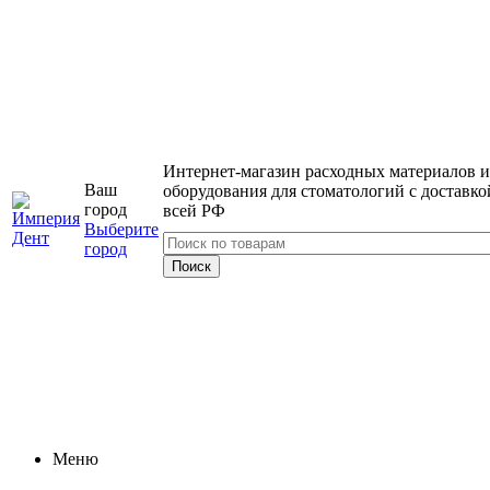
Интернет-магазин расходных материалов и
Ваш
оборудования для стоматологий с доставко
город
всей РФ
Выберите
город
Меню