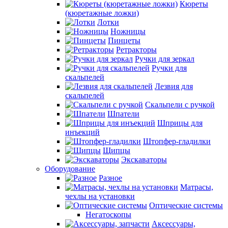
Кюреты
(кюретажные ложки)
Лотки
Ножницы
Пинцеты
Ретракторы
Ручки для зеркал
Ручки для
скальпелей
Лезвия для
скальпелей
Скальпели с ручкой
Шпатели
Шприцы для
инъекций
Штопфер-гладилки
Щипцы
Экскаваторы
Оборудование
Разное
Матрасы,
чехлы на установки
Оптические системы
Негатоскопы
Аксессуары,