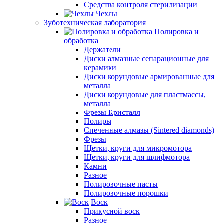
Средства контроля стерилизации
Чехлы
Зуботехническая лаборатория
Полировка и
обработка
Держатели
Диски алмазные сепарационные для
керамики
Диски корундовые армированные для
металла
Диски корундовые для пластмассы,
металла
Фрезы Кристалл
Полиры
Спеченные алмазы (Sintered diamonds)
Фрезы
Щетки, круги для микромотора
Щетки, круги для шлифмотора
Камни
Разное
Полировочные пасты
Полировочные порошки
Воск
Прикусной воск
Разное