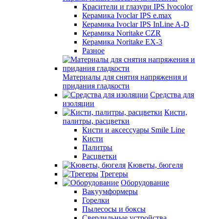
Красители и глазури IPS Ivocolor
Керамика Ivoclar IPS e.max
Керамика Ivoclar IPS InLine A-D
Керамика Noritake CZR
Керамика Noritake EX-3
Разное
Материалы для снятия напряжения и
придания гладкости
Средства для
изоляции
Кисти,
палитры, расцветки
Кисти и аксессуары Smile Line
Кисти
Палитры
Расцветки
Кюветы, бюгеля
Трегеры
Оборудование
Вакуумформеры
Горелки
Пылесосы и боксы
Сверлильные устройства