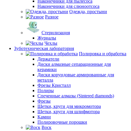
Наконечники для пылесоса
Наконечники для слюноотсоса
Одежда, простыни
Разное
Стерилизация
Журналы
Чехлы
Зуботехническая лаборатория
Полировка и обработка
Держатели
Диски алмазные сепарационные для
керамики
Диски корундовые армированные для
металла
Фрезы Кристалл
Полиры
Спеченные алмазы (Sintered diamonds)
Фрезы
Щетки, круги для микромотора
Щетки, круги для шлифмотора
Камни
Полировочные порошки
Воск