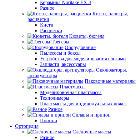
Керамика Noritake EX-3
Разное
Кисти, палитры,
расцветки
Кисти
Расцветки
Кюветы, бюгеля
Трегеры
Оборудование
Пылесосы и боксы
Устройства для моделирования восками
Запчасти, аксессуары
Окклюдаторы,
артикуляторы
Паковочные материалы
Пластмассы
Моделировочная пластмасса
Техполимеры
Пластмассы для индивидуальных ложек
Разное
Сплавы и припои
Припои
Ортопедия
Слепочные массы
Разное