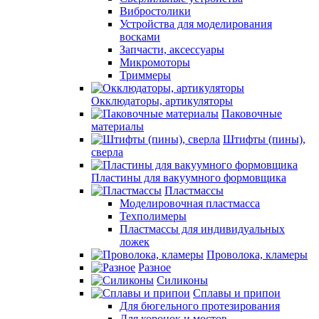
Вибростолики
Устройства для моделирования
восками
Запчасти, аксессуары
Микромоторы
Триммеры
Окклюдаторы, артикуляторы
Паковочные
материалы
Штифты (пины),
сверла
Пластины для вакуумного формовщика
Пластмассы
Моделировочная пластмасса
Техполимеры
Пластмассы для индивидуальных
ложек
Проволока, кламеры
Разное
Силиконы
Сплавы и припои
Для бюгельного протезирования
Для коронок и мостов