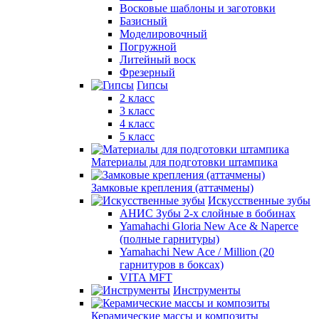
Восковые шаблоны и заготовки
Базисный
Моделировочный
Погружной
Литейный воск
Фрезерный
Гипсы
2 класс
3 класс
4 класс
5 класс
Материалы для подготовки штампика
Замковые крепления (аттачмены)
Искусственные зубы
АНИС Зубы 2-х слойные в бобинах
Yamahachi Gloria New Ace & Naperce
(полные гарнитуры)
Yamahachi New Ace / Million (20
гарнитуров в боксах)
VITA MFT
Инструменты
Керамические массы и композиты