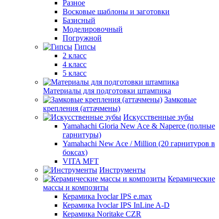
Разное
Восковые шаблоны и заготовки
Базисный
Моделировочный
Погружной
Гипсы
2 класс
4 класс
5 класс
Материалы для подготовки штампика
Замковые
крепления (аттачмены)
Искусственные зубы
Yamahachi Gloria New Ace & Naperce (полные
гарнитуры)
Yamahachi New Ace / Million (20 гарнитуров в
боксах)
VITA MFT
Инструменты
Керамические
массы и композиты
Керамика Ivoclar IPS e.max
Керамика Ivoclar IPS InLine A-D
Керамика Noritake CZR