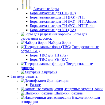
Алмазные боры
Боры алмазные для ПН (HP)
Боры алмазные для ТН (FG) - NTI
Боры алмазные для ТН (FG) - NTI Abacus
Боры алмазные для ТН (FG) - NTI Turbo
Боры алмазные для УН (RA)
Боры для
разрезания коронок
Наборы боров
Твердосплавные
боры (ТВС)
Боры ТВС для ТН (FG)
Боры ТВС для УН (RA)
Твердосплавные
финиры
Хирургия
Гигиена, защита
Дезинфекция
Разное
Защитные экраны, очки
Шапочки, бахилы
Наконечники для
аспирации