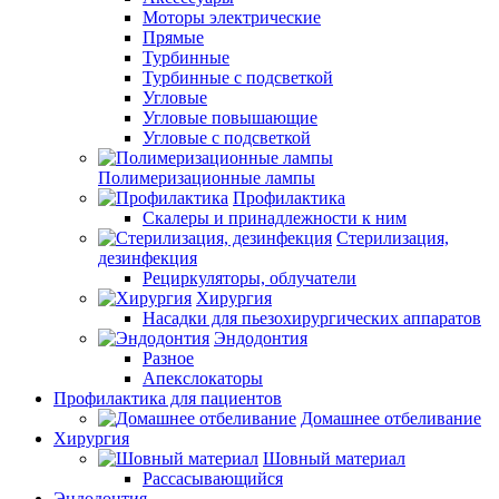
Моторы электрические
Прямые
Турбинные
Турбинные с подсветкой
Угловые
Угловые повышающие
Угловые с подсветкой
Полимеризационные лампы
Профилактика
Скалеры и принадлежности к ним
Стерилизация,
дезинфекция
Рециркуляторы, облучатели
Хирургия
Насадки для пьезохирургических аппаратов
Эндодонтия
Разное
Апекслокаторы
Профилактика для пациентов
Домашнее отбеливание
Хирургия
Шовный материал
Рассасывающийся
Эндодонтия