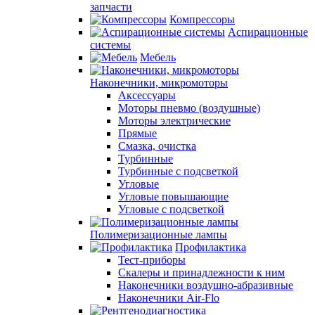
запчасти
Компрессоры
Аспирационные
системы
Мебель
Наконечники, микромоторы
Аксессуары
Моторы пневмо (воздушные)
Моторы электрические
Прямые
Смазка, очистка
Турбинные
Турбинные с подсветкой
Угловые
Угловые повышающие
Угловые с подсветкой
Полимеризационные лампы
Профилактика
Тест-приборы
Скалеры и принадлежности к ним
Наконечники воздушно-абразивные
Наконечники Air-Flo