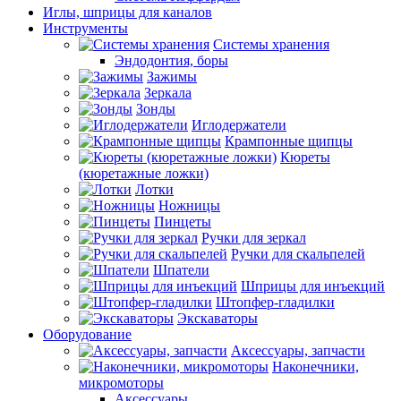
Иглы, шприцы для каналов
Инструменты
Системы хранения
Эндодонтия, боры
Зажимы
Зеркала
Зонды
Иглодержатели
Крампонные щипцы
Кюреты
(кюретажные ложки)
Лотки
Ножницы
Пинцеты
Ручки для зеркал
Ручки для скальпелей
Шпатели
Шприцы для инъекций
Штопфер-гладилки
Экскаваторы
Оборудование
Аксессуары, запчасти
Наконечники,
микромоторы
Аксессуары