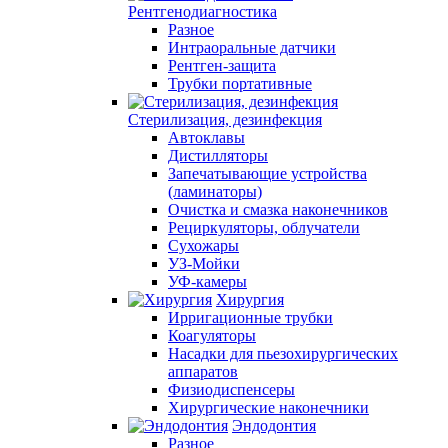
Рентгенодиагностика
Разное
Интраоральные датчики
Рентген-защита
Трубки портативные
Стерилизация, дезинфекция
Автоклавы
Дистилляторы
Запечатывающие устройства
(ламинаторы)
Очистка и смазка наконечников
Рециркуляторы, облучатели
Сухожары
УЗ-Мойки
УФ-камеры
Хирургия
Ирригационные трубки
Коагуляторы
Насадки для пьезохирургических
аппаратов
Физиодиспенсеры
Хирургические наконечники
Эндодонтия
Разное