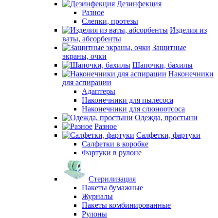
Дезинфекция
Разное
Слепки, протезы
Изделия из
ваты, абсорбенты
Защитные
экраны, очки
Шапочки, бахилы
Наконечники
для аспирации
Адаптеры
Наконечники для пылесоса
Наконечники для слюноотсоса
Одежда, простыни
Разное
Салфетки, фартуки
Салфетки в коробке
Фартуки в рулоне
Стерилизация
Пакеты бумажные
Журналы
Пакеты комбинированные
Рулоны