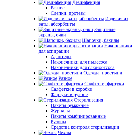
Дезинфекция
Разное
Слепки, протезы
Изделия из
ваты, абсорбенты
Защитные
экраны, очки
Шапочки, бахилы
Наконечники
для аспирации
Адаптеры
Наконечники для пылесоса
Наконечники для слюноотсоса
Одежда, простыни
Разное
Салфетки, фартуки
Салфетки в коробке
Фартуки в рулоне
Стерилизация
Пакеты бумажные
Журналы
Пакеты комбинированные
Рулоны
Средства контроля стерилизации
Чехлы