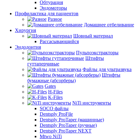
Обтурация
Эндомоторы
Профилактика для пациентов
Разное
Домашнее отбеливание
Хирургия
Шовный материал
Рассасывающийся
Эндодонтия
Пульпоэкстракторы
Штифты
гуттаперчивые
Файлы для ультразвука
Штифты
бумажные (абсорберы)
Gates
H-Files
K-Files
NiTi инструменты
SOCO файлы
Dentsply ProFile
Dentsply ProTaper (машинные)
Dentsply ProTaper (ручные)
Dentsply ProTaper NEXT
Mtwo NiTi