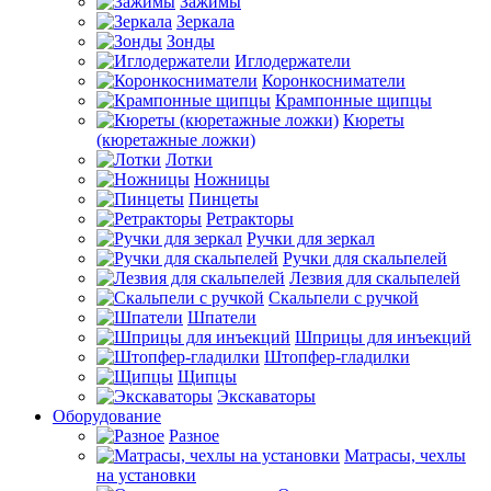
Зажимы
Зеркала
Зонды
Иглодержатели
Коронкосниматели
Крампонные щипцы
Кюреты
(кюретажные ложки)
Лотки
Ножницы
Пинцеты
Ретракторы
Ручки для зеркал
Ручки для скальпелей
Лезвия для скальпелей
Скальпели с ручкой
Шпатели
Шприцы для инъекций
Штопфер-гладилки
Щипцы
Экскаваторы
Оборудование
Разное
Матрасы, чехлы
на установки