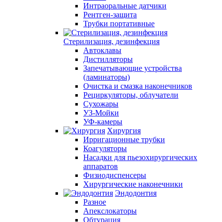
Интраоральные датчики
Рентген-защита
Трубки портативные
Стерилизация, дезинфекция
Автоклавы
Дистилляторы
Запечатывающие устройства
(ламинаторы)
Очистка и смазка наконечников
Рециркуляторы, облучатели
Сухожары
УЗ-Мойки
УФ-камеры
Хирургия
Ирригационные трубки
Коагуляторы
Насадки для пьезохирургических
аппаратов
Физиодиспенсеры
Хирургические наконечники
Эндодонтия
Разное
Апекслокаторы
Обтурация