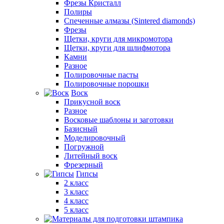
Фрезы Кристалл
Полиры
Спеченные алмазы (Sintered diamonds)
Фрезы
Щетки, круги для микромотора
Щетки, круги для шлифмотора
Камни
Разное
Полировочные пасты
Полировочные порошки
Воск
Прикусной воск
Разное
Восковые шаблоны и заготовки
Базисный
Моделировочный
Погружной
Литейный воск
Фрезерный
Гипсы
2 класс
3 класс
4 класс
5 класс