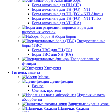
Алмазные боры
Боры алмазные для ПН (HP)
Боры алмазные для ТН (FG) - NTI
Боры алмазные для ТН (FG) - NTI Abacus
Боры алмазные для ТН (FG) - NTI Turbo
Боры алмазные для УН (RA)
Боры для
разрезания коронок
Наборы боров
Твердосплавные
боры (ТВС)
Боры ТВС для ТН (FG)
Боры ТВС для УН (RA)
Твердосплавные
финиры
Хирургия
Гигиена, защита
Маски
Дезинфекция
Разное
Слепки, протезы
Изделия из ваты,
абсорбенты
Защитные экраны, очки
Шапочки, бахилы