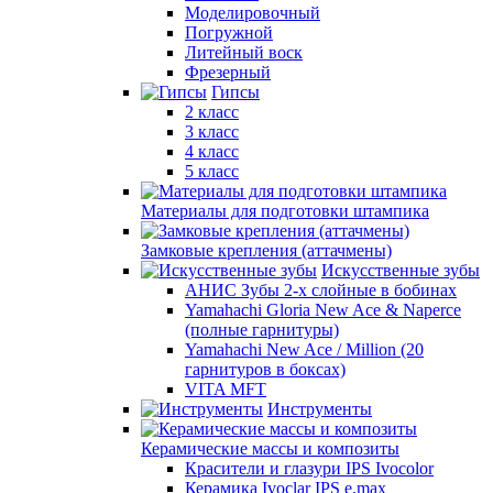
Моделировочный
Погружной
Литейный воск
Фрезерный
Гипсы
2 класс
3 класс
4 класс
5 класс
Материалы для подготовки штампика
Замковые крепления (аттачмены)
Искусственные зубы
АНИС Зубы 2-х слойные в бобинах
Yamahachi Gloria New Ace & Naperce
(полные гарнитуры)
Yamahachi New Ace / Million (20
гарнитуров в боксах)
VITA MFT
Инструменты
Керамические массы и композиты
Красители и глазури IPS Ivocolor
Керамика Ivoclar IPS e.max