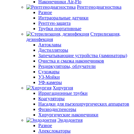
Наконечники Air-Flo
Рентгенодиагностика
Разное
Интраоральные датчики
Рентген-защита
Трубки портативные
Стерилизация,
дезинфекция
Автоклавы
Дистилляторы
Запечатывающие устройства (ламинаторы)
Очистка и смазка наконечников
Рециркуляторы, облучатели
Сухожары
УЗ-Мойки
УФ-камеры
Хирургия
Ирригационные трубки
Коагуляторы
Насадки для пьезохирургических аппаратов
Физиодиспенсеры
Хирургические наконечники
Эндодонтия
Разное
Апекслокаторы