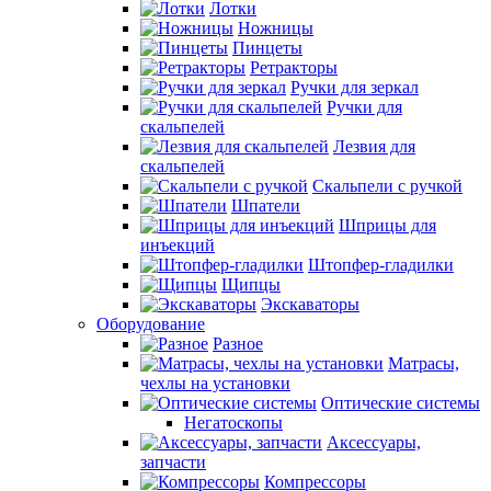
Лотки
Ножницы
Пинцеты
Ретракторы
Ручки для зеркал
Ручки для
скальпелей
Лезвия для
скальпелей
Скальпели с ручкой
Шпатели
Шприцы для
инъекций
Штопфер-гладилки
Щипцы
Экскаваторы
Оборудование
Разное
Матрасы,
чехлы на установки
Оптические системы
Негатоскопы
Аксессуары,
запчасти
Компрессоры