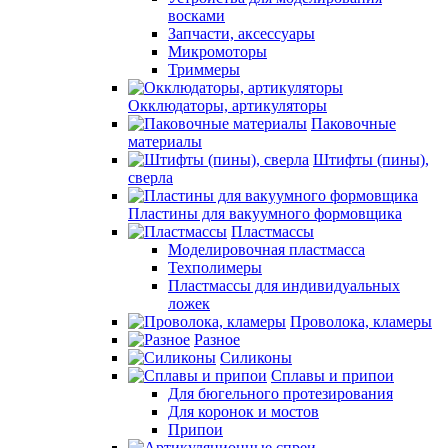
восками
Запчасти, аксессуары
Микромоторы
Триммеры
Окклюдаторы, артикуляторы
Паковочные
материалы
Штифты (пины),
сверла
Пластины для вакуумного формовщика
Пластмассы
Моделировочная пластмасса
Техполимеры
Пластмассы для индивидуальных
ложек
Проволока, кламеры
Разное
Силиконы
Сплавы и припои
Для бюгельного протезирования
Для коронок и мостов
Припои