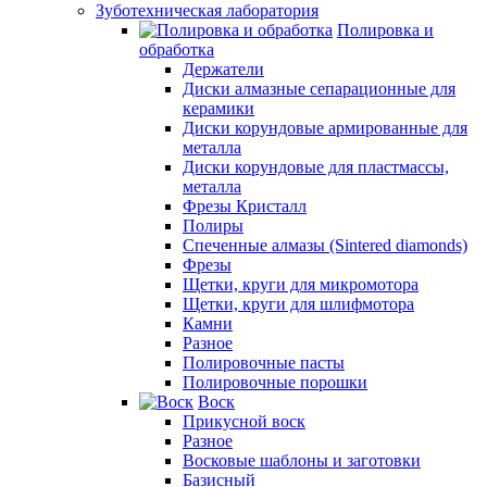
Зуботехническая лаборатория
Полировка и
обработка
Держатели
Диски алмазные сепарационные для
керамики
Диски корундовые армированные для
металла
Диски корундовые для пластмассы,
металла
Фрезы Кристалл
Полиры
Спеченные алмазы (Sintered diamonds)
Фрезы
Щетки, круги для микромотора
Щетки, круги для шлифмотора
Камни
Разное
Полировочные пасты
Полировочные порошки
Воск
Прикусной воск
Разное
Восковые шаблоны и заготовки
Базисный