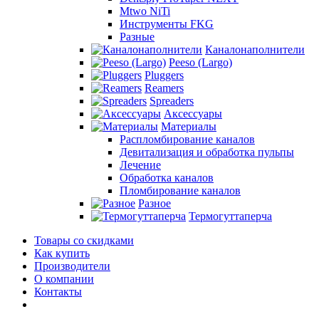
Mtwo NiTi
Инструменты FKG
Разные
Каналонаполнители
Peeso (Largo)
Pluggers
Reamers
Spreaders
Аксессуары
Материалы
Распломбирование каналов
Девитализация и обработка пульпы
Лечение
Обработка каналов
Пломбирование каналов
Разное
Термогуттаперча
Товары со скидками
Как купить
Производители
О компании
Контакты