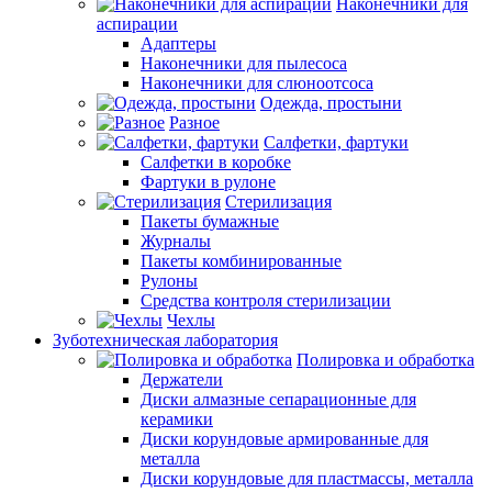
Наконечники для
аспирации
Адаптеры
Наконечники для пылесоса
Наконечники для слюноотсоса
Одежда, простыни
Разное
Салфетки, фартуки
Салфетки в коробке
Фартуки в рулоне
Стерилизация
Пакеты бумажные
Журналы
Пакеты комбинированные
Рулоны
Средства контроля стерилизации
Чехлы
Зуботехническая лаборатория
Полировка и обработка
Держатели
Диски алмазные сепарационные для
керамики
Диски корундовые армированные для
металла
Диски корундовые для пластмассы, металла