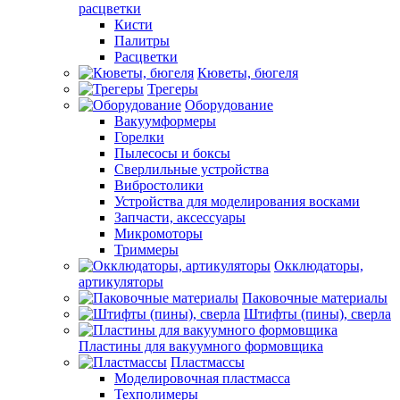
расцветки
Кисти
Палитры
Расцветки
Кюветы, бюгеля
Трегеры
Оборудование
Вакуумформеры
Горелки
Пылесосы и боксы
Сверлильные устройства
Вибростолики
Устройства для моделирования восками
Запчасти, аксессуары
Микромоторы
Триммеры
Окклюдаторы,
артикуляторы
Паковочные материалы
Штифты (пины), сверла
Пластины для вакуумного формовщика
Пластмассы
Моделировочная пластмасса
Техполимеры