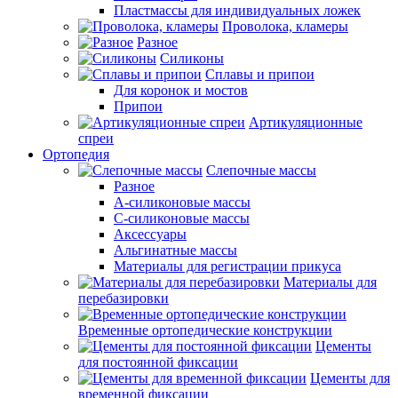
Пластмассы для индивидуальных ложек
Проволока, кламеры
Разное
Силиконы
Сплавы и припои
Для коронок и мостов
Припои
Артикуляционные
спреи
Ортопедия
Слепочные массы
Разное
А-силиконовые массы
С-силиконовые массы
Аксессуары
Альгинатные массы
Материалы для регистрации прикуса
Материалы для
перебазировки
Временные ортопедические конструкции
Цементы
для постоянной фиксации
Цементы для
временной фиксации