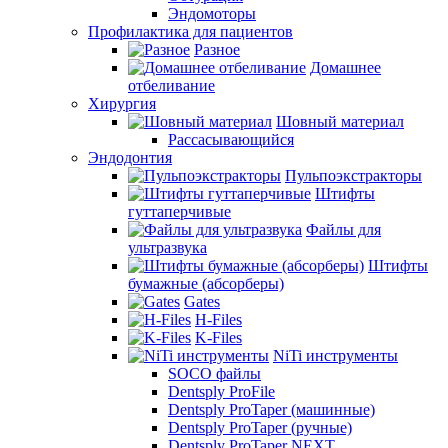
Эндомоторы
Профилактика для пациентов
Разное
Домашнее
отбеливание
Хирургия
Шовный материал
Рассасывающийся
Эндодонтия
Пульпоэкстракторы
Штифты
гуттаперчивые
Файлы для
ультразвука
Штифты
бумажные (абсорберы)
Gates
H-Files
K-Files
NiTi инструменты
SOCO файлы
Dentsply ProFile
Dentsply ProTaper (машинные)
Dentsply ProTaper (ручные)
Dentsply ProTaper NEXT