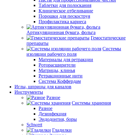
Таблетки для полоскания
Клиническое отбеливание
Порошки для пескоструя
Профилактика кариеса
Артикуляционная бумага, фольга
Гемостатические
препараты
Системы
изоляции рабочего поля
Материалы для ретракции
Роторасширители
Матрицы, клинья
Ретракционные нити
Система Коффердам
Иглы, шприцы для каналов
Инструменты
Разное
Системы хранения
Разное
Дезинфекция
Эндодонтия, боры
Schwert
Гладилки