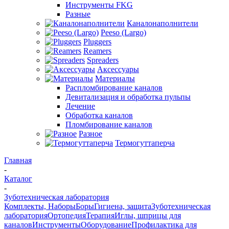
Инструменты FKG
Разные
Каналонаполнители
Peeso (Largo)
Pluggers
Reamers
Spreaders
Аксессуары
Материалы
Распломбирование каналов
Девитализация и обработка пульпы
Лечение
Обработка каналов
Пломбирование каналов
Разное
Термогуттаперча
Главная
-
Каталог
-
Зуботехническая лаборатория
Комплекты, Наборы
Боры
Гигиена, защита
Зуботехническая
лаборатория
Ортопедия
Терапия
Иглы, шприцы для
каналов
Инструменты
Оборудование
Профилактика для