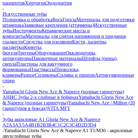
пациентов
Хирургия
Эндодонтия
-
Искусственные зубы
Полировка и обработка
Воск
Гипсы
Материалы для подготовки
штампика
Замковые крепления (аттачмены)
Искусственные
зубы
Инструменты
Керамические массы и
композиты
Материалы для снятия напряжения и придания
гладкости
Средства для изоляции
Кисти, палитры,
расцветки
Кюветы,
бюгеля
Трегеры
Оборудование
Окклюдаторы,
артикуляторы
Паковочные материалы
Штифты (пины),
сверла
Пластины для вакуумного
формовщика
Пластмассы
Проволока,
кламеры
Разное
Силиконы
Сплавы и припои
Артикуляционные
спреи
-
Yamahachi Gloria New Ace & Naperce (полные гарнитуры)
АНИС Зубы 2-х слойные в бобинах
Yamahachi Gloria New Ace
& Naperce (полные гарнитуры)
Yamahachi New Ace / Million (20
гарнитуров в боксах)
VITA MFT
-
Зубы акриловые A1 Gloria New Ace & Naperce
A2
A3
A3.5
A4
B1
B2
B3
B4
C1
C2
C3
C4
D2
D3
D4
-
Yamahachi Gloria New Ace & Naperce A1 T1/M30 - акриловые
двухслойные зубы