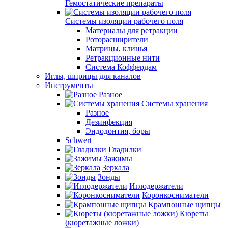
Гемостатические препараты
Системы изоляции рабочего поля
Материалы для ретракции
Роторасширители
Матрицы, клинья
Ретракционные нити
Система Коффердам
Иглы, шприцы для каналов
Инструменты
Разное
Системы хранения
Разное
Дезинфекция
Эндодонтия, боры
Schwert
Гладилки
Зажимы
Зеркала
Зонды
Иглодержатели
Коронкосниматели
Крампонные щипцы
Кюреты
(кюретажные ложки)