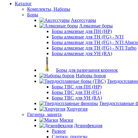
Каталог
Комплекты, Наборы
Боры
Аксессуары
Алмазные боры
Боры алмазные для ПН (HP)
Боры алмазные для ТН (FG) - NTI
Боры алмазные для ТН (FG) - NTI Abacu
Боры алмазные для ТН (FG) - NTI Turbo
Боры алмазные для УН (RA)
Боры для разрезания коронок
Наборы боров
Твердосплавн
Боры ТВС для ПН (HP)
Боры ТВС для ТН (FG)
Боры ТВС для УН (RA)
Твердосплавные 
Хирургия
Гигиена, защита
Маски
Дезинфекция
Разное
Слепки, протезы