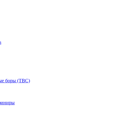
s
ые боры (ТВС)
финиры