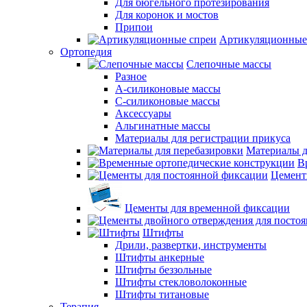
Для бюгельного протезирования
Для коронок и мостов
Припои
Артикуляционные
Ортопедия
Слепочные массы
Разное
А-силиконовые массы
С-силиконовые массы
Аксессуары
Альгинатные массы
Материалы для регистрации прикуса
Материалы д
В
Цемент
Цементы для временной фиксации
Штифты
Дрили, развертки, инструменты
Штифты анкерные
Штифты беззольные
Штифты стекловолоконные
Штифты титановые
Терапия