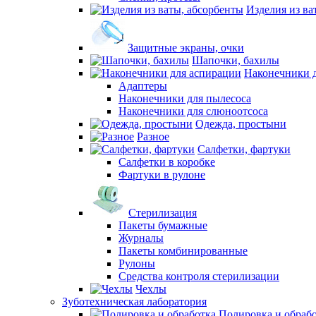
Изделия из ва
Защитные экраны, очки
Шапочки, бахилы
Наконечники 
Адаптеры
Наконечники для пылесоса
Наконечники для слюноотсоса
Одежда, простыни
Разное
Салфетки, фартуки
Салфетки в коробке
Фартуки в рулоне
Стерилизация
Пакеты бумажные
Журналы
Пакеты комбинированные
Рулоны
Средства контроля стерилизации
Чехлы
Зуботехническая лаборатория
Полировка и обраб