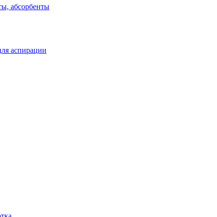
ты, абсорбенты
для аспирации
отка