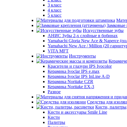
3 класс
4 класс
5 класс
Мате
Замковые 
Искусственные зубы
АНИС Зубы 2-х слойные в бобинах
Yamahachi Gloria New Ace & Naperce (п
Yamahachi New Ace / Million (20 гарниту
VITA MFT
Инструменты
Керамиче
Красители и глазури IPS Ivocolor
Керамика Ivoclar IPS e.max
Керамика Ivoclar IPS InLine A-D
Керамика Noritake CZR
Керамика Noritake EX-3
Разное
Средства для изоля
Кисти, палитры
Кисти и аксессуары Smile Line
Кисти
Палитры