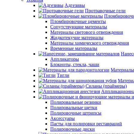
Адгезивы
Протравочные гели
Пломбировочн
Пломбировочные цементы
Сопутствующие материалы
Материалы светового отверждения
Жидкотекучие материалы
Материалы химического отверждения
Временные материалы
Нанес
Аппликаторы
Блокноты, стекла, чаши
Материалы
Тигли
Матери
Силаны (праймеры)
Аппликационна
Полировальные резинки
Полировальные щетки
Полировочные штрипсы
Аксессуары
Пасты для полировки реставраций
Полировочные диски