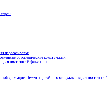
 спреи
ля перебазировки
ременные ортопедические конструкции
ы для постоянной фиксации
Цементы двойного отверждения для постоянной