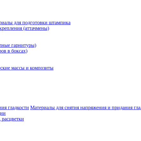
риалы для подготовки штампика
крепления (аттачмены)
олные гарнитуры)
ров в боксах)
ские массы и композиты
Материалы для снятия напряжения и придания гла
ции
, расцветки