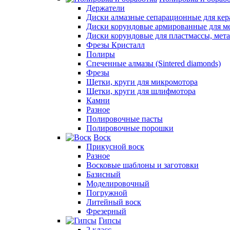
Держатели
Диски алмазные сепарационные для ке
Диски корундовые армированные для м
Диски корундовые для пластмассы, мет
Фрезы Кристалл
Полиры
Спеченные алмазы (Sintered diamonds)
Фрезы
Щетки, круги для микромотора
Щетки, круги для шлифмотора
Камни
Разное
Полировочные пасты
Полировочные порошки
Воск
Прикусной воск
Разное
Восковые шаблоны и заготовки
Базисный
Моделировочный
Погружной
Литейный воск
Фрезерный
Гипсы
2 класс