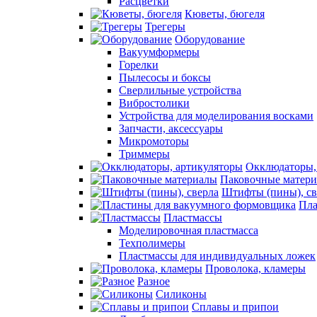
Расцветки
Кюветы, бюгеля
Трегеры
Оборудование
Вакуумформеры
Горелки
Пылесосы и боксы
Сверлильные устройства
Вибростолики
Устройства для моделирования восками
Запчасти, аксессуары
Микромоторы
Триммеры
Окклюдаторы,
Паковочные матер
Штифты (пины), св
Пла
Пластмассы
Моделировочная пластмасса
Техполимеры
Пластмассы для индивидуальных ложек
Проволока, кламеры
Разное
Силиконы
Сплавы и припои