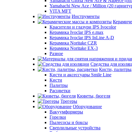
Yamahachi Gloria New Ace & Naperce (п
Yamahachi New Ace / Million (20 гарниту
VITA MFT
Инструменты
Керамиче
Красители и глазури IPS Ivocolor
Керамика Ivoclar IPS e.max
Керамика Ivoclar IPS InLine A-D
Керамика Noritake CZR
Керамика Noritake EX-3
Разное
Средства для изоля
Кисти, палитры
Кисти и аксессуары Smile Line
Кисти
Палитры
Расцветки
Кюветы, бюгеля
Трегеры
Оборудование
Вакуумформеры
Горелки
Пылесосы и боксы
Сверлильные устройства