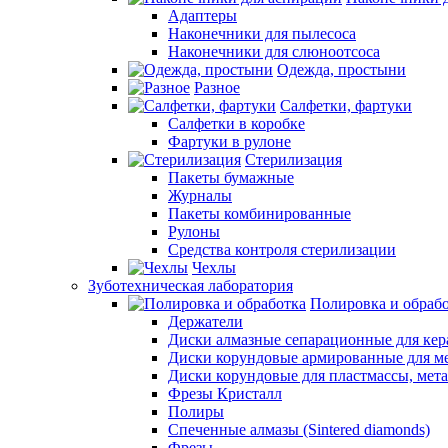
Адаптеры
Наконечники для пылесоса
Наконечники для слюноотсоса
Одежда, простыни
Разное
Салфетки, фартуки
Салфетки в коробке
Фартуки в рулоне
Стерилизация
Пакеты бумажные
Журналы
Пакеты комбинированные
Рулоны
Средства контроля стерилизации
Чехлы
Зуботехническая лаборатория
Полировка и обраб
Держатели
Диски алмазные сепарационные для ке
Диски корундовые армированные для м
Диски корундовые для пластмассы, мет
Фрезы Кристалл
Полиры
Спеченные алмазы (Sintered diamonds)
Фрезы