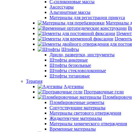
С-силиконовые массы
Аксессуары
Альгинатные массы
Материалы для регистрации прикуса
Материалы д
В
Цемент
Цементы
Штифты
Дрили, развертки, инструменты
Штифты анкерные
Штифты беззольные
Штифты стекловолоконные
Штифты титановые
Терапия
Адгезивы
Протравочные гели
Пломбировочн
Пломбировочные цементы
Сопутствующие материалы
Материалы светового отверждения
Жидкотекучие материалы
Материалы химического отверждения
Временные материалы