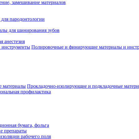
ение, замешивание материалов
 для пародонтологии
алы для шинирования зубов
я анестезия
Полировочные и финирующие материалы и инст
Прокладочно-изолирующие и подкладочные матер
ональная профилактика
ионная бумага, фольга
ие препараты
изоляции рабочего поля