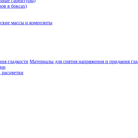
олные гарнитуры)
ров в боксах)
ские массы и композиты
Материалы для снятия напряжения и придания гла
ции
, расцветки