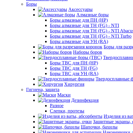
Боры
Аксессуары
Алмазные боры
Боры алмазные для ПН (HP)
Боры алмазные для ТН (FG) - NTI
Боры алмазные для ТН (FG) - NTI Abacu
Боры алмазные для ТН (FG) - NTI Turbo
Боры алмазные для УН (RA)
Боры для разр
Наборы боров
Твердосплавн
Боры ТВС для ПН (HP)
Боры ТВС для ТН (FG)
Боры ТВС для УН (RA)
Твердосплавные 
Хирургия
Гигиена, защита
Маски
Дезинфекция
Разное
Слепки, протезы
Изделия из ва
Защитные экраны, 
Шапочки, бахилы
Наконечники 