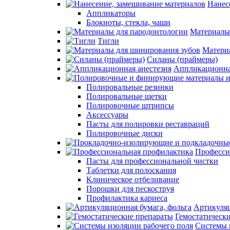
Нанес
Аппликаторы
Блокноты, стекла, чаши
Материалы
Тигли
Матери
Силаны (праймеры)
Аппликационна
Полировальные резинки
Полировальные щетки
Полировочные штрипсы
Аксессуары
Пасты для полировки реставраций
Полировочные диски
Професси
Пасты для профессиональной чистки
Таблетки для полоскания
Клиническое отбеливание
Порошки для пескоструя
Профилактика кариеса
Артикуляц
Гемостатическ
Системы 