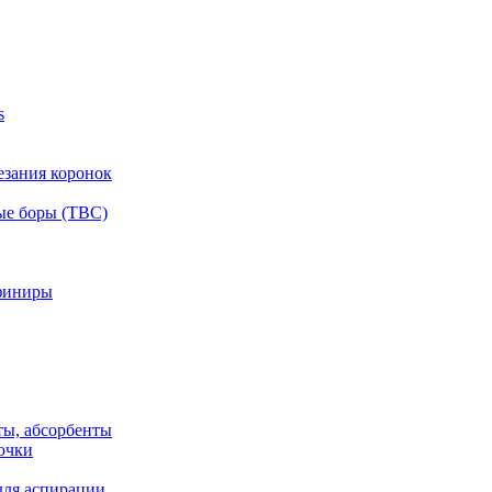
s
езания коронок
ые боры (ТВС)
финиры
ты, абсорбенты
очки
для аспирации