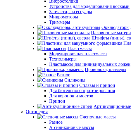
Вибростолики
Устройства для моделирования восками
Запчасти, аксессуары
Микромоторы
Триммеры
Окклюдаторы,
Паковочные матер
Штифты (пины), св
Пла
Пластмассы
Моделировочная пластмасса
Техполимеры
Пластмассы для индивидуальных ложек
Проволока, кламеры
Разное
Силиконы
Сплавы и припои
Для бюгельного протезирования
Для коронок и мостов
Припои
Артикуляционные
Ортопедия
Слепочные массы
Разное
А-силиконовые массы