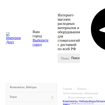
Интернет-
магазин
расходных
материалов и
Ваш
оборудования
город
для
Выберите
стоматологий
город
с доставкой
по всей РФ
КАТАЛОГ
МЕНЮ
Комплекты, Наборы
Главная
-
Каталог
-
Зуботехническая лаборатория
Боры
-
Искусственные зубы
-
Комплекты, Наборы
Боры
Гигиен
Yamahachi Gloria New Ace &
защита
Зуботехническая