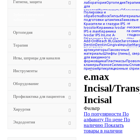
Гигиена, защита
композиты
лаборатория
Ортопедия
Терапия
для
-
каналов
Инструменты
Оборудова
Полировка и
Керамика Ivoclar IPS e.max
для пациентов
Хирургия
Эндодон
Зуботехническая
обработка
Воск
Гипсы
Материалы
-
лаборатория
подготовки штампика
Замковые
(аттачмены)
Искусственные
Красители и глазури IPS
Массы режущего края IPS
зубы
Инструменты
Керамические
Ivocolor
Керамика Ivoclar
e.max Incisal/Transpa Incisal
композиты
Материалы для снят
IPS e.max
Керамика
Ортопедия
напряжения и придания гладко
Ivoclar IPS InLine A-
Массы
для изоляции
Кисти, палитры,
D
Керамика Noritake
Add-On
Bleach BL
Glaze
Заготовки 
расцветки
Кюветы,
CZR
Керамика Noritake
Терапия
Dentin
Dentin
Gingiva
Impulse
Marg
бюгеля
Трегеры
Оборудование
О
EX-3
Разное
артикуляторы
режущего
Паковочные
материалы
Штифты (пины), свер
для вакуумного
Иглы, шприцы для каналов
формовщика
Пластмассы
Проволо
края IPS
кламеры
Разное
Силиконы
Сплав
припои
Артикуляционные спреи
Инструменты
e.max
Оборудование
Incisal/Tran
Профилактика для пациентов
Incisal
Фильтр
Хирургия
По популярности
По
алфавиту
По цене
По
Эндодонтия
наличию
Показать
товары в наличии