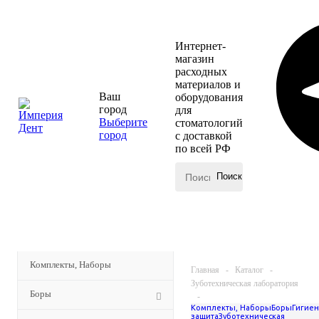
Интернет-
магазин
расходных
материалов и
Ваш
оборудования
город
для
Выберите
стоматологий
город
с доставкой
по всей РФ
КАТАЛОГ
МЕНЮ
Комплекты, Наборы
Главная
-
Каталог
-
Зуботехническая лаборатория
Боры
-
Комплекты, Наборы
Боры
Гигиен
Керамические массы и
защита
Зуботехническая