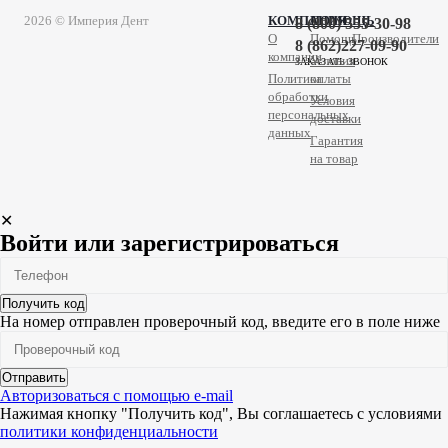
2026 © Империя Дент
КОМПАНИЯ
ПОМОЩЬ
8 (800) 555-30-98
О
Помощь
Производители
8 (862)227-09-90
компании
Условия
ЗАКАЗАТЬ ЗВОНОК
Политика
оплаты
обработки
Условия
персональных
доставки
данных
Гарантия
на товар
✕
Войти или зарегистрироваться
Получить код
На номер
отправлен проверочный код, введите его в поле ниже
Отправить
Авторизоваться с помощью e-mail
Нажимая кнопку "Получить код", Вы соглашаетесь c условиями
политики конфиденциальности