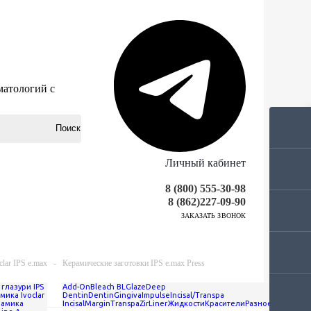
матологий с
Личный кабинет
8 (800) 555-30-98
8 (862)227-09-90
ЗАКАЗАТЬ ЗВОНОК
lar IPS e.max
-
Керамические заготовки IPS e.max Press
ss
глазури IPS
Add-On
Bleach BL
Glaze
Deep
мика Ivoclar
Dentin
Dentin
Gingiva
Impulse
Incisal/Transpa
рамика
Incisal
Margin
Transpa
ZirLiner
Жидкости
Красители
Разное