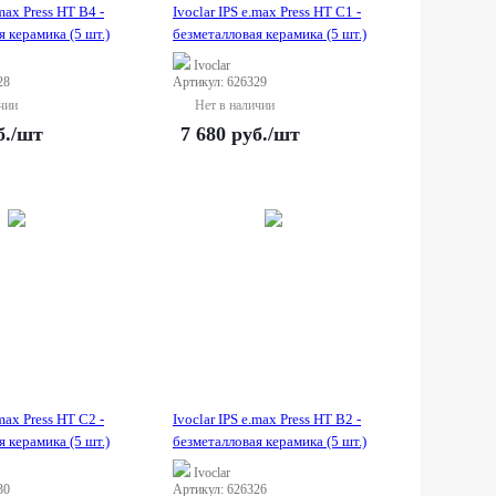
.max Press HT B4 -
Ivoclar IPS e.max Press HT C1 -
 керамика (5 шт.)
безметалловая керамика (5 шт.)
Ivoclar
28
Артикул: 626329
чии
Нет в наличии
б.
/шт
7 680
руб.
/шт
.max Press HT C2 -
Ivoclar IPS e.max Press HT B2 -
 керамика (5 шт.)
безметалловая керамика (5 шт.)
Ivoclar
30
Артикул: 626326