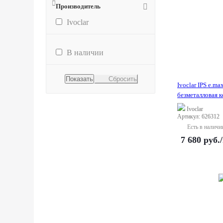
Производитель
Ivoclar
В наличии
Сбросить
Ivoclar IPS e.ma
безметалловая к
Ivoclar
Артикул: 626312
Есть в наличи
7 680
руб.