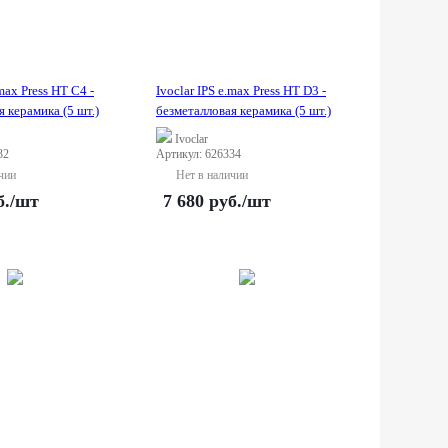
.max Press HT C4 -
Ivoclar IPS e.max Press HT D3 -
 керамика (5 шт.)
безметалловая керамика (5 шт.)
Ivoclar
32
Артикул: 626334
чии
Нет в наличии
б.
/шт
7 680
руб.
/шт