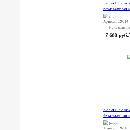
Ivoclar IPS e.ma
безметалловая к
Ivoclar
Артикул: 626310
Нет в наличии
7 680
руб.
Ivoclar IPS e.ma
безметалловая к
Ivoclar
Артикул: 626311