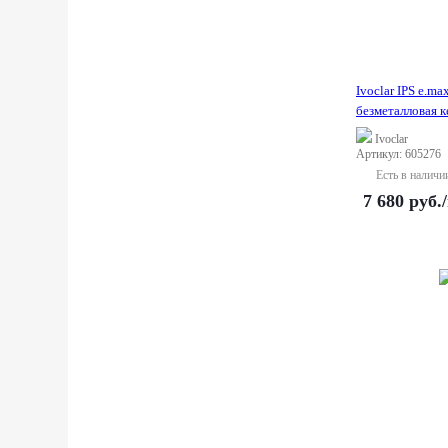
Ivoclar IPS e.max
безметалловая к
Ivoclar
Артикул: 605276
Есть в наличи
7 680
руб.