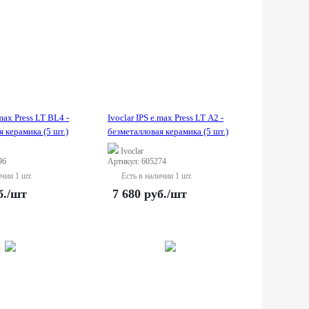
.max Press LT BL4 -
Ivoclar IPS e.max Press LT A2 -
 керамика (5 шт.)
безметалловая керамика (5 шт.)
Ivoclar
96
Артикул: 605274
ичии 1 шт.
Есть в наличии 1 шт.
б.
/шт
7 680
руб.
/шт