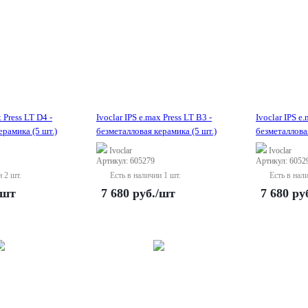
x Press LT D4 -
Ivoclar IPS e.max Press LT B3 -
Ivoclar IPS e
ерамика (5 шт.)
безметалловая керамика (5 шт.)
безметалловая
Ivoclar
Ivoclar
Артикул: 605279
Артикул: 6052
и 2 шт.
Есть в наличии 1 шт.
Есть в нал
/шт
7 680
руб.
/шт
7 680
ру