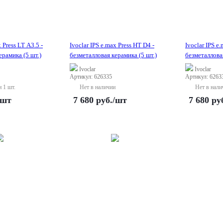
 Press LT A3.5 -
Ivoclar IPS e.max Press HT D4 -
Ivoclar IPS e
ерамика (5 шт.)
безметалловая керамика (5 шт.)
безметалловая
Ivoclar
Ivoclar
Артикул: 626335
Артикул: 6263
и 1 шт.
Нет в наличии
Нет в нали
/шт
7 680
руб.
/шт
7 680
ру