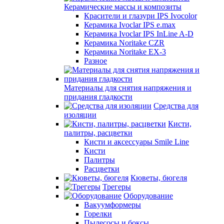
Керамические массы и композиты
Красители и глазури IPS Ivocolor
Керамика Ivoclar IPS e.max
Керамика Ivoclar IPS InLine A-D
Керамика Noritake CZR
Керамика Noritake EX-3
Разное
Материалы для снятия напряжения и
придания гладкости
Средства для
изоляции
Кисти,
палитры, расцветки
Кисти и аксессуары Smile Line
Кисти
Палитры
Расцветки
Кюветы, бюгеля
Трегеры
Оборудование
Вакуумформеры
Горелки
Пылесосы и боксы