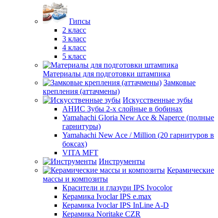
Гипсы
2 класс
3 класс
4 класс
5 класс
Материалы для подготовки штампика
Замковые
крепления (аттачмены)
Искусственные зубы
АНИС Зубы 2-х слойные в бобинах
Yamahachi Gloria New Ace & Naperce (полные
гарнитуры)
Yamahachi New Ace / Million (20 гарнитуров в
боксах)
VITA MFT
Инструменты
Керамические
массы и композиты
Красители и глазури IPS Ivocolor
Керамика Ivoclar IPS e.max
Керамика Ivoclar IPS InLine A-D
Керамика Noritake CZR