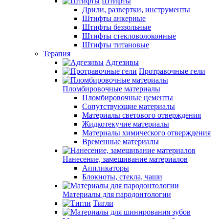
Штифты
Дрили, развертки, инструменты
Штифты анкерные
Штифты беззольные
Штифты стекловолоконные
Штифты титановые
Терапия
Адгезивы
Протравочные гели
Пломбировочные материалы
Пломбировочные цементы
Сопутствующие материалы
Материалы светового отверждения
Жидкотекучие материалы
Материалы химического отверждения
Временные материалы
Нанесение, замешивание материалов
Аппликаторы
Блокноты, стекла, чаши
Материалы для пародонтологии
Тигли