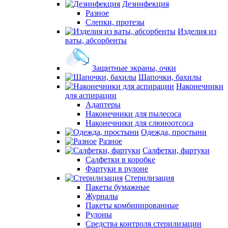
Дезинфекция
Разное
Слепки, протезы
Изделия из
ваты, абсорбенты
Защитные экраны, очки
Шапочки, бахилы
Наконечники
для аспирации
Адаптеры
Наконечники для пылесоса
Наконечники для слюноотсоса
Одежда, простыни
Разное
Салфетки, фартуки
Салфетки в коробке
Фартуки в рулоне
Стерилизация
Пакеты бумажные
Журналы
Пакеты комбинированные
Рулоны
Средства контроля стерилизации