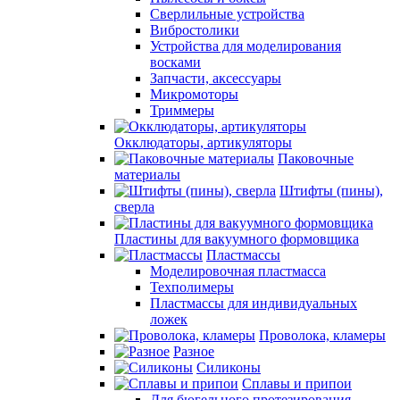
Сверлильные устройства
Вибростолики
Устройства для моделирования
восками
Запчасти, аксессуары
Микромоторы
Триммеры
Окклюдаторы, артикуляторы
Паковочные
материалы
Штифты (пины),
сверла
Пластины для вакуумного формовщика
Пластмассы
Моделировочная пластмасса
Техполимеры
Пластмассы для индивидуальных
ложек
Проволока, кламеры
Разное
Силиконы
Сплавы и припои
Для бюгельного протезирования