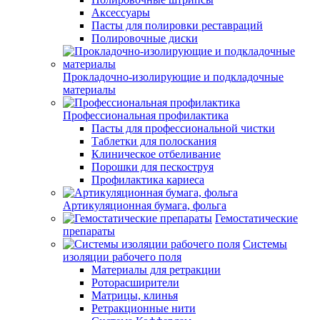
Аксессуары
Пасты для полировки реставраций
Полировочные диски
Прокладочно-изолирующие и подкладочные
материалы
Профессиональная профилактика
Пасты для профессиональной чистки
Таблетки для полоскания
Клиническое отбеливание
Порошки для пескоструя
Профилактика кариеса
Артикуляционная бумага, фольга
Гемостатические
препараты
Системы
изоляции рабочего поля
Материалы для ретракции
Роторасширители
Матрицы, клинья
Ретракционные нити