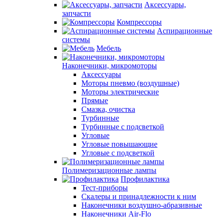
Аксессуары,
запчасти
Компрессоры
Аспирационные
системы
Мебель
Наконечники, микромоторы
Аксессуары
Моторы пневмо (воздушные)
Моторы электрические
Прямые
Смазка, очистка
Турбинные
Турбинные с подсветкой
Угловые
Угловые повышающие
Угловые с подсветкой
Полимеризационные лампы
Профилактика
Тест-приборы
Скалеры и принадлежности к ним
Наконечники воздушно-абразивные
Наконечники Air-Flo