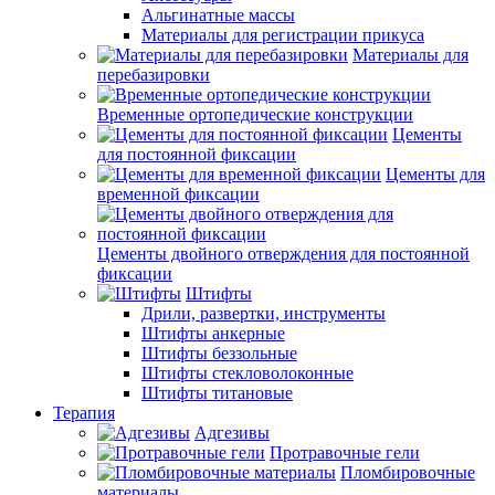
Альгинатные массы
Материалы для регистрации прикуса
Материалы для
перебазировки
Временные ортопедические конструкции
Цементы
для постоянной фиксации
Цементы для
временной фиксации
Цементы двойного отверждения для постоянной
фиксации
Штифты
Дрили, развертки, инструменты
Штифты анкерные
Штифты беззольные
Штифты стекловолоконные
Штифты титановые
Терапия
Адгезивы
Протравочные гели
Пломбировочные
материалы