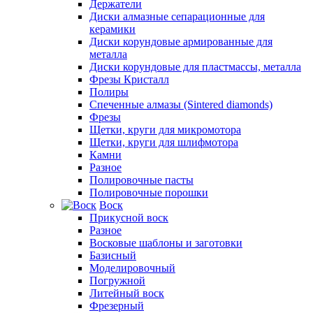
Держатели
Диски алмазные сепарационные для
керамики
Диски корундовые армированные для
металла
Диски корундовые для пластмассы, металла
Фрезы Кристалл
Полиры
Спеченные алмазы (Sintered diamonds)
Фрезы
Щетки, круги для микромотора
Щетки, круги для шлифмотора
Камни
Разное
Полировочные пасты
Полировочные порошки
Воск
Прикусной воск
Разное
Восковые шаблоны и заготовки
Базисный
Моделировочный
Погружной
Литейный воск
Фрезерный