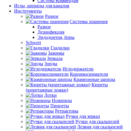
Система Коффердам
Иглы, шприцы для каналов
Инструменты
Разное
Системы хранения
Разное
Дезинфекция
Эндодонтия, боры
Schwert
Гладилки
Зажимы
Зеркала
Зонды
Иглодержатели
Коронкосниматели
Крампонные щипцы
Кюреты
(кюретажные ложки)
Лотки
Ножницы
Пинцеты
Ретракторы
Ручки для зеркал
Ручки для скальпелей
Лезвия для скальпелей