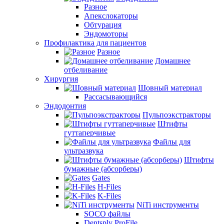
Разное
Апекслокаторы
Обтурация
Эндомоторы
Профилактика для пациентов
Разное
Домашнее
отбеливание
Хирургия
Шовный материал
Рассасывающийся
Эндодонтия
Пульпоэкстракторы
Штифты
гуттаперчивые
Файлы для
ультразвука
Штифты
бумажные (абсорберы)
Gates
H-Files
K-Files
NiTi инструменты
SOCO файлы
Dentsply ProFile