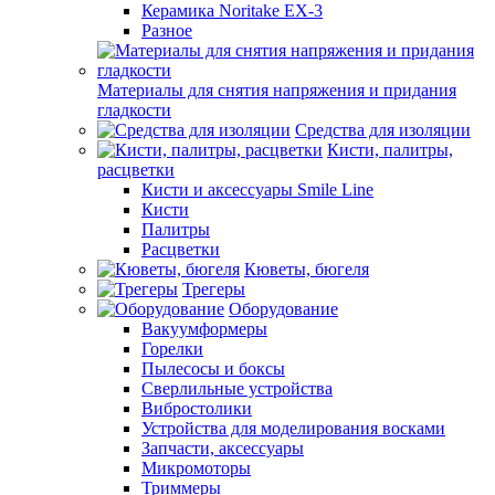
Керамика Noritake EX-3
Разное
Материалы для снятия напряжения и придания
гладкости
Средства для изоляции
Кисти, палитры,
расцветки
Кисти и аксессуары Smile Line
Кисти
Палитры
Расцветки
Кюветы, бюгеля
Трегеры
Оборудование
Вакуумформеры
Горелки
Пылесосы и боксы
Сверлильные устройства
Вибростолики
Устройства для моделирования восками
Запчасти, аксессуары
Микромоторы
Триммеры