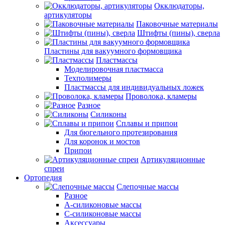
Окклюдаторы,
артикуляторы
Паковочные материалы
Штифты (пины), сверла
Пластины для вакуумного формовщика
Пластмассы
Моделировочная пластмасса
Техполимеры
Пластмассы для индивидуальных ложек
Проволока, кламеры
Разное
Силиконы
Сплавы и припои
Для бюгельного протезирования
Для коронок и мостов
Припои
Артикуляционные
спреи
Ортопедия
Слепочные массы
Разное
А-силиконовые массы
С-силиконовые массы
Аксессуары