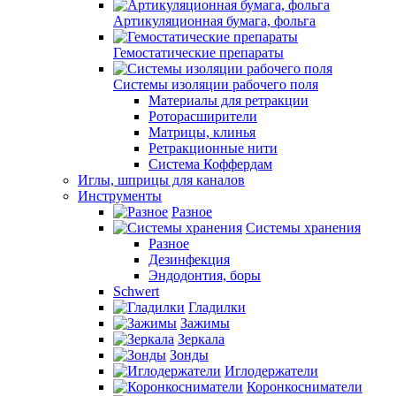
Артикуляционная бумага, фольга
Гемостатические препараты
Системы изоляции рабочего поля
Материалы для ретракции
Роторасширители
Матрицы, клинья
Ретракционные нити
Система Коффердам
Иглы, шприцы для каналов
Инструменты
Разное
Системы хранения
Разное
Дезинфекция
Эндодонтия, боры
Schwert
Гладилки
Зажимы
Зеркала
Зонды
Иглодержатели
Коронкосниматели