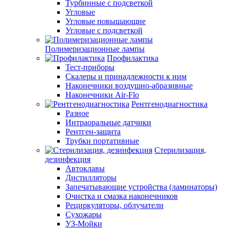
Турбинные с подсветкой
Угловые
Угловые повышающие
Угловые с подсветкой
Полимеризационные лампы
Профилактика
Тест-приборы
Скалеры и принадлежности к ним
Наконечники воздушно-абразивные
Наконечники Air-Flo
Рентгенодиагностика
Разное
Интраоральные датчики
Рентген-защита
Трубки портативные
Стерилизация,
дезинфекция
Автоклавы
Дистилляторы
Запечатывающие устройства (ламинаторы)
Очистка и смазка наконечников
Рециркуляторы, облучатели
Сухожары
УЗ-Мойки