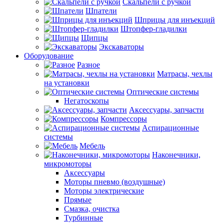
Скальпели с ручкой
Шпатели
Шприцы для инъекций
Штопфер-гладилки
Щипцы
Экскаваторы
Оборудование
Разное
Матрасы, чехлы
на установки
Оптические системы
Негатоскопы
Аксессуары, запчасти
Компрессоры
Аспирационные
системы
Мебель
Наконечники,
микромоторы
Аксессуары
Моторы пневмо (воздушные)
Моторы электрические
Прямые
Смазка, очистка
Турбинные