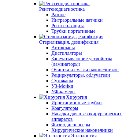
Рентгенодиагностика
Разное
Интраоральные датчики
Рентген-защита
Трубки портативные
Стерилизация, дезинфекция
Автоклавы
Дистилляторы
Запечатывающие устройства
(ламинаторы)
Очистка и смазка наконечников
Рециркуляторы, облучатели
Сухожары
УЗ-Мойки
УФ-камеры
Хирургия
Ирригационные трубки
Коагуляторы
Насадки для пьезохирургических
аппаратов
Физиодиспенсеры
Хирургические наконечники
Эндодонтия