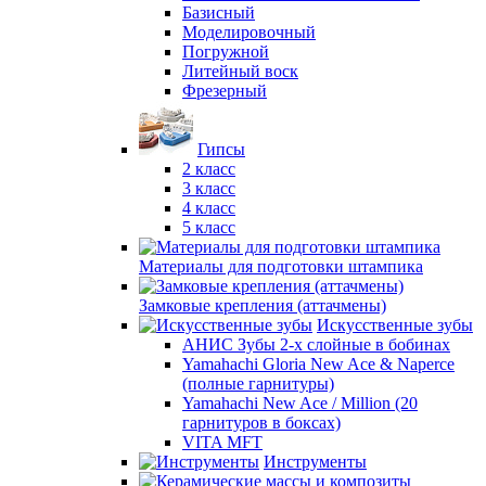
Базисный
Моделировочный
Погружной
Литейный воск
Фрезерный
Гипсы
2 класс
3 класс
4 класс
5 класс
Материалы для подготовки штампика
Замковые крепления (аттачмены)
Искусственные зубы
АНИС Зубы 2-х слойные в бобинах
Yamahachi Gloria New Ace & Naperce
(полные гарнитуры)
Yamahachi New Ace / Million (20
гарнитуров в боксах)
VITA MFT
Инструменты