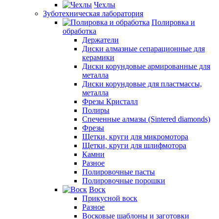
Чехлы
Зуботехническая лаборатория
Полировка и
обработка
Держатели
Диски алмазные сепарационные для
керамики
Диски корундовые армированные для
металла
Диски корундовые для пластмассы,
металла
Фрезы Кристалл
Полиры
Спеченные алмазы (Sintered diamonds)
Фрезы
Щетки, круги для микромотора
Щетки, круги для шлифмотора
Камни
Разное
Полировочные пасты
Полировочные порошки
Воск
Прикусной воск
Разное
Восковые шаблоны и заготовки