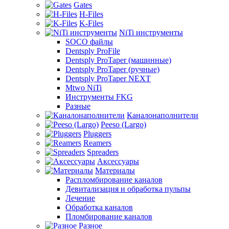
Gates
H-Files
K-Files
NiTi инструменты
SOCO файлы
Dentsply ProFile
Dentsply ProTaper (машинные)
Dentsply ProTaper (ручные)
Dentsply ProTaper NEXT
Mtwo NiTi
Инструменты FKG
Разные
Каналонаполнители
Peeso (Largo)
Pluggers
Reamers
Spreaders
Аксессуары
Материалы
Распломбирование каналов
Девитализация и обработка пульпы
Лечение
Обработка каналов
Пломбирование каналов
Разное