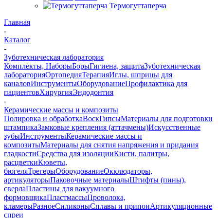
Термогуттаперча
Главная
-
Каталог
-
Зуботехническая лаборатория
Комплекты, Наборы
Боры
Гигиена, защита
Зуботехническая
лаборатория
Ортопедия
Терапия
Иглы, шприцы для
каналов
Инструменты
Оборудование
Профилактика для
пациентов
Хирургия
Эндодонтия
-
Керамические массы и композиты
Полировка и обработка
Воск
Гипсы
Материалы для подготовки
штампика
Замковые крепления (аттачмены)
Искусственные
зубы
Инструменты
Керамические массы и
композиты
Материалы для снятия напряжения и придания
гладкости
Средства для изоляции
Кисти, палитры,
расцветки
Кюветы,
бюгеля
Трегеры
Оборудование
Окклюдаторы,
артикуляторы
Паковочные материалы
Штифты (пины),
сверла
Пластины для вакуумного
формовщика
Пластмассы
Проволока,
кламеры
Разное
Силиконы
Сплавы и припои
Артикуляционные
спреи