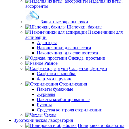
Изделия из ваты,
абсорбенты
Защитные экраны, очки
Шапочки, бахилы
Наконечники для
аспирации
Адаптеры
Наконечники для пылесоса
Наконечники для слюноотсоса
Одежда, простыни
Разное
Салфетки, фартуки
Салфетки в коробке
Фартуки в рулоне
Стерилизация
Пакеты бумажные
Журналы
Пакеты комбинированные
Рулоны
Средства контроля стерилизации
Чехлы
Зуботехническая лаборатория
Полировка и обработка