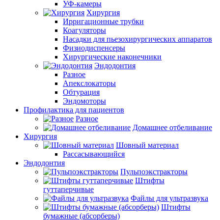
УФ-камеры
Хирургия
Ирригационные трубки
Коагуляторы
Насадки для пьезохирургических аппаратов
Физиодиспенсеры
Хирургические наконечники
Эндодонтия
Разное
Апекслокаторы
Обтурация
Эндомоторы
Профилактика для пациентов
Разное
Домашнее отбеливание
Хирургия
Шовный материал
Рассасывающийся
Эндодонтия
Пульпоэкстракторы
Штифты
гуттаперчивые
Файлы для ультразвука
Штифты
бумажные (абсорберы)