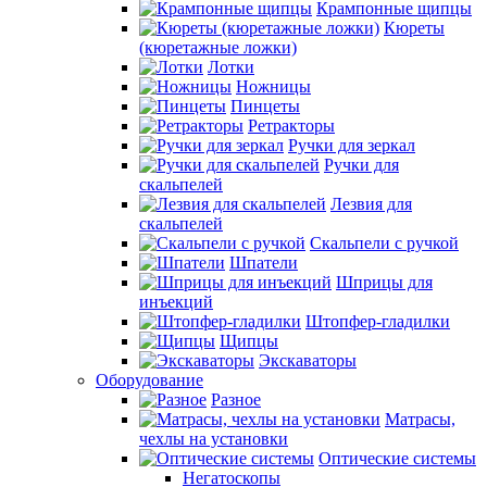
Крампонные щипцы
Кюреты
(кюретажные ложки)
Лотки
Ножницы
Пинцеты
Ретракторы
Ручки для зеркал
Ручки для
скальпелей
Лезвия для
скальпелей
Скальпели с ручкой
Шпатели
Шприцы для
инъекций
Штопфер-гладилки
Щипцы
Экскаваторы
Оборудование
Разное
Матрасы,
чехлы на установки
Оптические системы
Негатоскопы