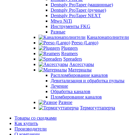
Dentsply ProTaper (машинные)
Dentsply ProTaper (ручные)
Dentsply ProTaper NEXT
Mtwo NiTi
Инструменты FKG
Разные
Каналонаполнители
Peeso (Largo)
Pluggers
Reamers
Spreaders
Аксессуары
Материалы
Распломбирование каналов
Девитализация и обработка пульпы
Лечение
Обработка каналов
Пломбирование каналов
Разное
Термогуттаперча
Товары со скидками
Как купить
Производители
О компании