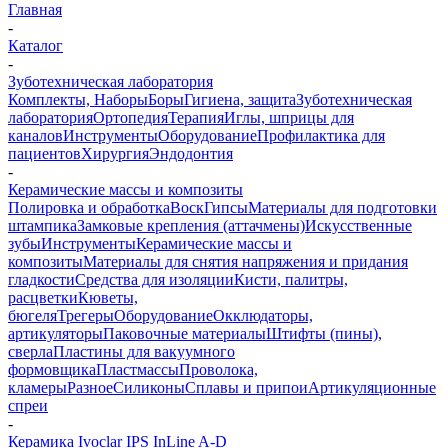
Главная
-
Каталог
-
Зуботехническая лаборатория
Комплекты, Наборы
Боры
Гигиена, защита
Зуботехническая
лаборатория
Ортопедия
Терапия
Иглы, шприцы для
каналов
Инструменты
Оборудование
Профилактика для
пациентов
Хирургия
Эндодонтия
-
Керамические массы и композиты
Полировка и обработка
Воск
Гипсы
Материалы для подготовки
штампика
Замковые крепления (аттачмены)
Искусственные
зубы
Инструменты
Керамические массы и
композиты
Материалы для снятия напряжения и придания
гладкости
Средства для изоляции
Кисти, палитры,
расцветки
Кюветы,
бюгеля
Трегеры
Оборудование
Окклюдаторы,
артикуляторы
Паковочные материалы
Штифты (пины),
сверла
Пластины для вакуумного
формовщика
Пластмассы
Проволока,
кламеры
Разное
Силиконы
Сплавы и припои
Артикуляционные
спреи
-
Керамика Ivoclar IPS InLine A-D