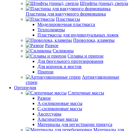
Штифты (пины), сверла
Пластины для вакуумного формовщика
Пластмассы
Моделировочная пластмасса
Техполимеры
Пластмассы для индивидуальных ложек
Проволока, кламеры
Разное
Силиконы
Сплавы и припои
Для бюгельного протезирования
Для коронок и мостов
Припои
Артикуляционные
спреи
Ортопедия
Слепочные массы
Разное
А-силиконовые массы
С-силиконовые массы
Аксессуары
Альгинатные массы
Материалы для регистрации прикуса
Материалы для