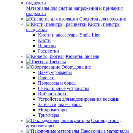
Материалы для снятия напряжения и придания
гладкости
Средства для изоляции
Кисти, палитры,
расцветки
Кисти и аксессуары Smile Line
Кисти
Палитры
Расцветки
Кюветы, бюгеля
Трегеры
Оборудование
Вакуумформеры
Горелки
Пылесосы и боксы
Сверлильные устройства
Вибростолики
Устройства для моделирования восками
Запчасти, аксессуары
Микромоторы
Триммеры
Окклюдаторы,
артикуляторы
Паковочные материалы