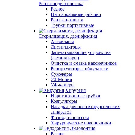
Рентгенодиагностика
Разное
Интраоральные датчики
Рентген-защита
Трубки портативные
Стерилизация, дезинфекция
Автоклавы
Дистилляторы
Запечатывающие устройства
(ламинаторы)
Очистка и смазка наконечников
Рециркуляторы, облучатели
Сухожары
УЗ-Мойки
УФ-камеры
Хирургия
Ирригационные трубки
Коагуляторы
Насадки для пьезохирургических
аппаратов
Физиодиспенсеры
Хирургические наконечники
Эндодонтия
Разное