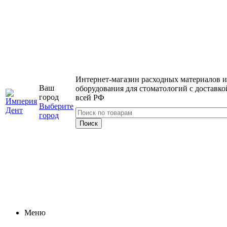
Интернет-магазин расходных материалов и
Ваш
оборудования для стоматологий с доставко
город
всей РФ
Выберите
город
Меню