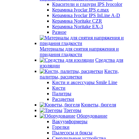
Красители и глазури IPS Ivocolor
Керамика Ivoclar IPS e.max
Керамика Ivoclar IPS InLine A-D
Керамика Noritake CZR
Керамика Noritake EX-3
Разное
Материалы для снятия напряжения и
придания гладкости
Средства для
изоляции
Кисти,
палитры, расцветки
Кисти и аксессуары Smile Line
Кисти
Палитры
Расцветки
Кюветы, бюгеля
Трегеры
Оборудование
Вакуумформеры
Горелки
Пылесосы и боксы
Сверлильные устройства