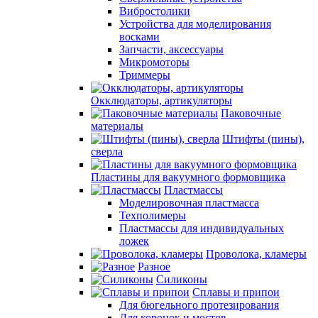
Вибростолики
Устройства для моделирования
восками
Запчасти, аксессуары
Микромоторы
Триммеры
Окклюдаторы, артикуляторы
Паковочные
материалы
Штифты (пины),
сверла
Пластины для вакуумного формовщика
Пластмассы
Моделировочная пластмасса
Техполимеры
Пластмассы для индивидуальных
ложек
Проволока, кламеры
Разное
Силиконы
Сплавы и припои
Для бюгельного протезирования
Для коронок и мостов