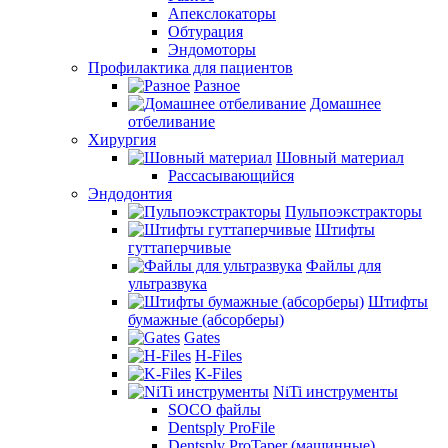
Апекслокаторы
Обтурация
Эндомоторы
Профилактика для пациентов
Разное
Домашнее
отбеливание
Хирургия
Шовный материал
Рассасывающийся
Эндодонтия
Пульпоэкстракторы
Штифты
гуттаперчивые
Файлы для
ультразвука
Штифты
бумажные (абсорберы)
Gates
H-Files
K-Files
NiTi инструменты
SOCO файлы
Dentsply ProFile
Dentsply ProTaper (машинные)