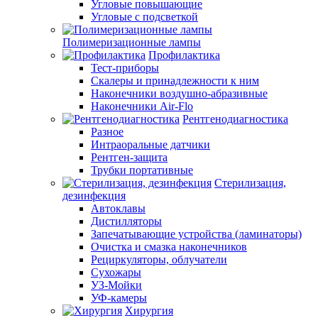
Угловые повышающие
Угловые с подсветкой
Полимеризационные лампы
Профилактика
Тест-приборы
Скалеры и принадлежности к ним
Наконечники воздушно-абразивные
Наконечники Air-Flo
Рентгенодиагностика
Разное
Интраоральные датчики
Рентген-защита
Трубки портативные
Стерилизация,
дезинфекция
Автоклавы
Дистилляторы
Запечатывающие устройства (ламинаторы)
Очистка и смазка наконечников
Рециркуляторы, облучатели
Сухожары
УЗ-Мойки
УФ-камеры
Хирургия