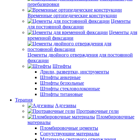
перебазировки
Временные ортопедические конструкции
Цементы
для постоянной фиксации
Цементы для
временной фиксации
Цементы двойного отверждения для постоянной
фиксации
Штифты
Дрили, развертки, инструменты
Штифты анкерные
Штифты беззольные
Штифты стекловолоконные
Штифты титановые
Терапия
Адгезивы
Протравочные гели
Пломбировочные
материалы
Пломбировочные цементы
Сопутствующие материалы
Материалы светового отверждения