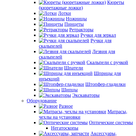
Кюреты
(кюретажные ложки)
Лотки
Ножницы
Пинцеты
Ретракторы
Ручки для зеркал
Ручки для
скальпелей
Лезвия для
скальпелей
Скальпели с ручкой
Шпатели
Шприцы для
инъекций
Штопфер-гладилки
Щипцы
Экскаваторы
Оборудование
Разное
Матрасы,
чехлы на установки
Оптические системы
Негатоскопы
Аксессуары,