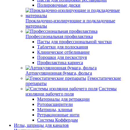
Полировочные диски
Прокладочно-изолирующие и подкладочные
материалы
Профессиональная профилактика
Пасты для профессиональной чистки
Таблетки для полоскания
Клиническое отбеливание
Порошки для пескоструя
Профилактика кариеса
Артикуляционная бумага, фольга
Гемостатические
препараты
Системы
изоляции рабочего поля
Материалы для ретракции
Роторасширители
Матрицы, клинья
Ретракционные нити
Система Коффердам
Иглы, шприцы для каналов