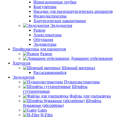
Ирригационные трубки
Коагуляторы
Насадки для пьезохирургических аппаратов
Физиодиспенсеры
Хирургические наконечники
Эндодонтия
Разное
Апекслокаторы
Обтурация
Эндомоторы
Профилактика для пациентов
Разное
Домашнее отбеливание
Хирургия
Шовный материал
Рассасывающийся
Эндодонтия
Пульпоэкстракторы
Штифты
гуттаперчивые
Файлы для ультразвука
Штифты
бумажные (абсорберы)
Gates
H-Files