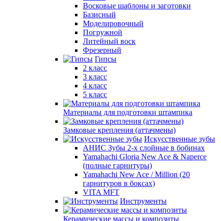
Восковые шаблоны и заготовки
Базисный
Моделировочный
Погружной
Литейный воск
Фрезерный
Гипсы
2 класс
3 класс
4 класс
5 класс
Материалы для подготовки штампика
Замковые крепления (аттачмены)
Искусственные зубы
АНИС Зубы 2-х слойные в бобинах
Yamahachi Gloria New Ace & Naperce
(полные гарнитуры)
Yamahachi New Ace / Million (20
гарнитуров в боксах)
VITA MFT
Инструменты
Керамические массы и композиты