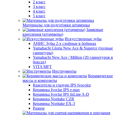
2 класс
3 класс
4 класс
5 класс
Материалы для подготовки штампика
Замковые
крепления (аттачмены)
Искусственные зубы
АНИС Зубы 2-х слойные в бобинах
Yamahachi Gloria New Ace & Naperce (полные
гарнитуры)
Yamahachi New Ace / Million (20 гарнитуров в
боксах)
VITA MFT
Инструменты
Керамические
массы и композиты
Красители и глазури IPS Ivocolor
Керамика Ivoclar IPS e.max
Керамика Ivoclar IPS InLine A-D
Керамика Noritake CZR
Керамика Noritake EX-3
Разное