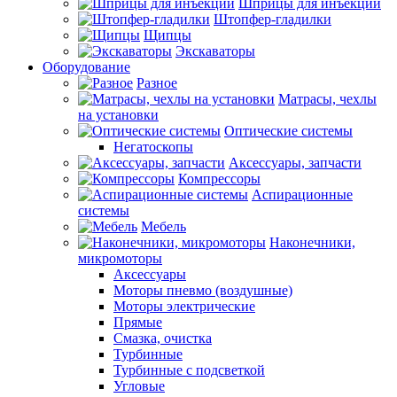
Шприцы для инъекций
Штопфер-гладилки
Щипцы
Экскаваторы
Оборудование
Разное
Матрасы, чехлы
на установки
Оптические системы
Негатоскопы
Аксессуары, запчасти
Компрессоры
Аспирационные
системы
Мебель
Наконечники,
микромоторы
Аксессуары
Моторы пневмо (воздушные)
Моторы электрические
Прямые
Смазка, очистка
Турбинные
Турбинные с подсветкой
Угловые