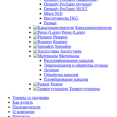
Dentsply ProTaper (ручные)
Dentsply ProTaper NEXT
Mtwo NiTi
Инструменты FKG
Разные
Каналонаполнители
Peeso (Largo)
Pluggers
Reamers
Spreaders
Аксессуары
Материалы
Распломбирование каналов
Девитализация и обработка пульпы
Лечение
Обработка каналов
Пломбирование каналов
Разное
Термогуттаперча
Товары со скидками
Как купить
Производители
О компании
Контакты