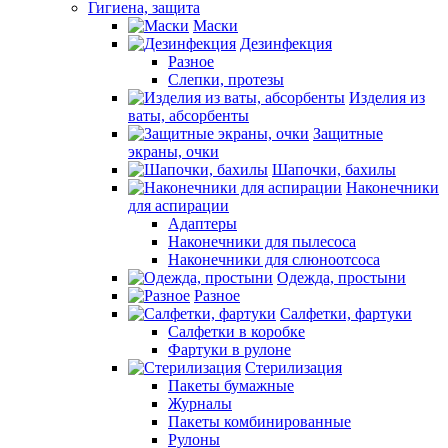
Гигиена, защита
Маски
Дезинфекция
Разное
Слепки, протезы
Изделия из
ваты, абсорбенты
Защитные
экраны, очки
Шапочки, бахилы
Наконечники
для аспирации
Адаптеры
Наконечники для пылесоса
Наконечники для слюноотсоса
Одежда, простыни
Разное
Салфетки, фартуки
Салфетки в коробке
Фартуки в рулоне
Стерилизация
Пакеты бумажные
Журналы
Пакеты комбинированные
Рулоны