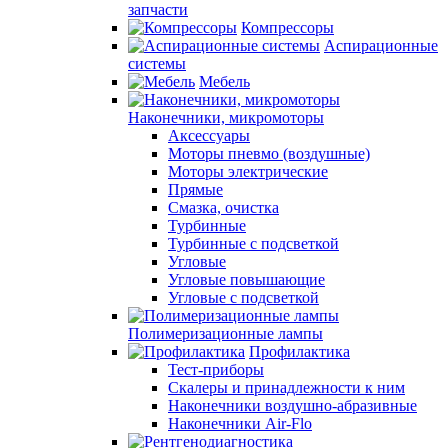
запчасти
Компрессоры
Аспирационные
системы
Мебель
Наконечники, микромоторы
Аксессуары
Моторы пневмо (воздушные)
Моторы электрические
Прямые
Смазка, очистка
Турбинные
Турбинные с подсветкой
Угловые
Угловые повышающие
Угловые с подсветкой
Полимеризационные лампы
Профилактика
Тест-приборы
Скалеры и принадлежности к ним
Наконечники воздушно-абразивные
Наконечники Air-Flo