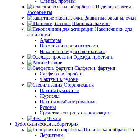
Слепки, протезы
Изделия из ваты,
абсорбенты
Защитные экраны, очки
Шапочки, бахилы
Наконечники для
аспирации
Адаптеры
Наконечники для пылесоса
Наконечники для слюноотсоса
Одежда, простыни
Разное
Салфетки, фартуки
Салфетки в коробке
Фартуки в рулоне
Стерилизация
Пакеты бумажные
Журналы
Пакеты комбинированные
Рулоны
Средства контроля стерилизации
Чехлы
Зуботехническая лаборатория
Полировка и обработка
Держатели