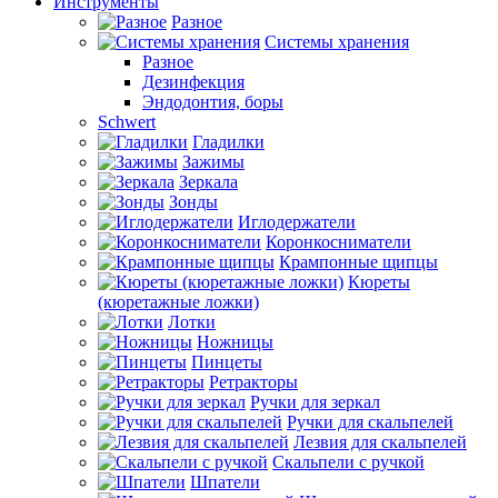
Инструменты
Разное
Системы хранения
Разное
Дезинфекция
Эндодонтия, боры
Schwert
Гладилки
Зажимы
Зеркала
Зонды
Иглодержатели
Коронкосниматели
Крампонные щипцы
Кюреты
(кюретажные ложки)
Лотки
Ножницы
Пинцеты
Ретракторы
Ручки для зеркал
Ручки для скальпелей
Лезвия для скальпелей
Скальпели с ручкой
Шпатели