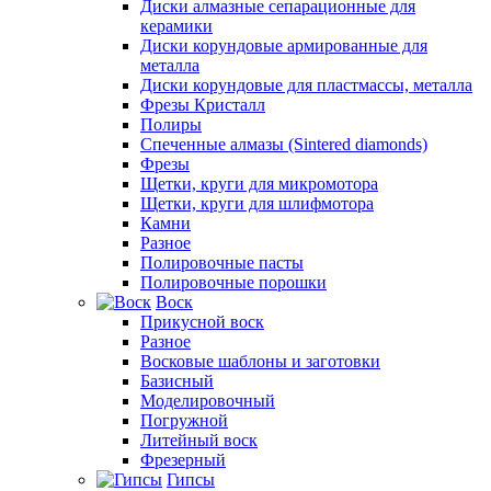
Диски алмазные сепарационные для
керамики
Диски корундовые армированные для
металла
Диски корундовые для пластмассы, металла
Фрезы Кристалл
Полиры
Спеченные алмазы (Sintered diamonds)
Фрезы
Щетки, круги для микромотора
Щетки, круги для шлифмотора
Камни
Разное
Полировочные пасты
Полировочные порошки
Воск
Прикусной воск
Разное
Восковые шаблоны и заготовки
Базисный
Моделировочный
Погружной
Литейный воск
Фрезерный
Гипсы