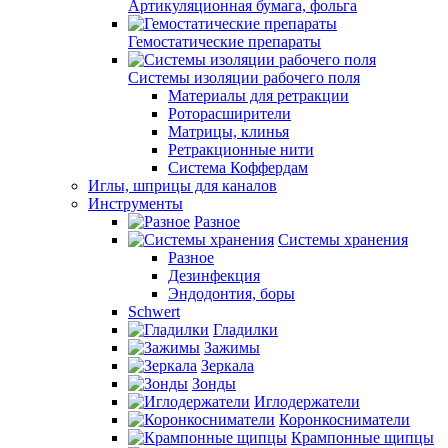
Артикуляционная бумага, фольга
Гемостатические препараты
Системы изоляции рабочего поля
Материалы для ретракции
Роторасширители
Матрицы, клинья
Ретракционные нити
Система Коффердам
Иглы, шприцы для каналов
Инструменты
Разное
Системы хранения
Разное
Дезинфекция
Эндодонтия, боры
Schwert
Гладилки
Зажимы
Зеркала
Зонды
Иглодержатели
Коронкосниматели
Крампонные щипцы