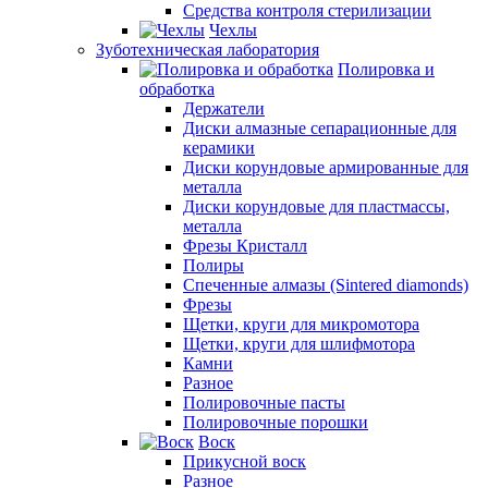
Средства контроля стерилизации
Чехлы
Зуботехническая лаборатория
Полировка и
обработка
Держатели
Диски алмазные сепарационные для
керамики
Диски корундовые армированные для
металла
Диски корундовые для пластмассы,
металла
Фрезы Кристалл
Полиры
Спеченные алмазы (Sintered diamonds)
Фрезы
Щетки, круги для микромотора
Щетки, круги для шлифмотора
Камни
Разное
Полировочные пасты
Полировочные порошки
Воск
Прикусной воск
Разное