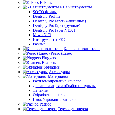
K-Files
NiTi инструменты
SOCO файлы
Dentsply ProFile
Dentsply ProTaper (машинные)
Dentsply ProTaper (ручные)
Dentsply ProTaper NEXT
Mtwo NiTi
Инструменты FKG
Разные
Каналонаполнители
Peeso (Largo)
Pluggers
Reamers
Spreaders
Аксессуары
Материалы
Распломбирование каналов
Девитализация и обработка пульпы
Лечение
Обработка каналов
Пломбирование каналов
Разное
Термогуттаперча