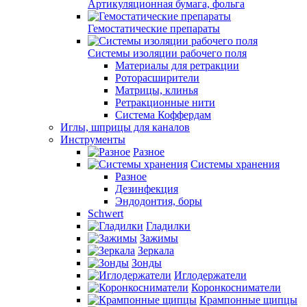
Артикуляционная бумага, фольга
Гемостатические препараты
Системы изоляции рабочего поля
Материалы для ретракции
Роторасширители
Матрицы, клинья
Ретракционные нити
Система Коффердам
Иглы, шприцы для каналов
Инструменты
Разное
Системы хранения
Разное
Дезинфекция
Эндодонтия, боры
Schwert
Гладилки
Зажимы
Зеркала
Зонды
Иглодержатели
Коронкосниматели
Крампонные щипцы