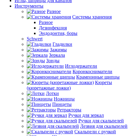
Иглы, шприцы для каналов
Инструменты
Разное
Системы хранения
Разное
Дезинфекция
Эндодонтия, боры
Schwert
Гладилки
Зажимы
Зеркала
Зонды
Иглодержатели
Коронкосниматели
Крампонные щипцы
Кюреты
(кюретажные ложки)
Лотки
Ножницы
Пинцеты
Ретракторы
Ручки для зеркал
Ручки для скальпелей
Лезвия для скальпелей
Скальпели с ручкой