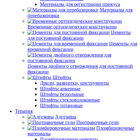
Материалы для регистрации прикуса
Материалы для
перебазировки
Временные ортопедические конструкции
Цементы
для постоянной фиксации
Цементы для
временной фиксации
Цементы двойного отверждения для постоянной
фиксации
Штифты
Дрили, развертки, инструменты
Штифты анкерные
Штифты беззольные
Штифты стекловолоконные
Штифты титановые
Терапия
Адгезивы
Протравочные гели
Пломбировочные
материалы
Пломбировочные цементы