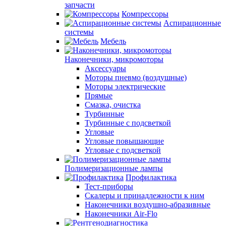
запчасти
Компрессоры
Аспирационные
системы
Мебель
Наконечники, микромоторы
Аксессуары
Моторы пневмо (воздушные)
Моторы электрические
Прямые
Смазка, очистка
Турбинные
Турбинные с подсветкой
Угловые
Угловые повышающие
Угловые с подсветкой
Полимеризационные лампы
Профилактика
Тест-приборы
Скалеры и принадлежности к ним
Наконечники воздушно-абразивные
Наконечники Air-Flo