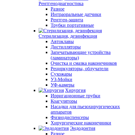
Рентгенодиагностика
Разное
Интраоральные датчики
Рентген-защита
Трубки портативные
Стерилизация, дезинфекция
Автоклавы
Дистилляторы
Запечатывающие устройства
(ламинаторы)
Очистка и смазка наконечников
Рециркуляторы, облучатели
Сухожары
УЗ-Мойки
УФ-камеры
Хирургия
Ирригационные трубки
Коагуляторы
Насадки для пьезохирургических
аппаратов
Физиодиспенсеры
Хирургические наконечники
Эндодонтия
Разное