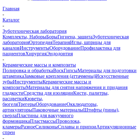
Главная
-
Каталог
-
Зуботехническая лаборатория
Комплекты, Наборы
Боры
Гигиена, защита
Зуботехническая
лаборатория
Ортопедия
Терапия
Иглы, шприцы для
каналов
Инструменты
Оборудование
Профилактика для
пациентов
Хирургия
Эндодонтия
-
Керамические массы и композиты
Полировка и обработка
Воск
Гипсы
Материалы для подготовки
штампика
Замковые крепления (аттачмены)
Искусственные
зубы
Инструменты
Керамические массы и
композиты
Материалы для снятия напряжения и придания
гладкости
Средства для изоляции
Кисти, палитры,
расцветки
Кюветы,
бюгеля
Трегеры
Оборудование
Окклюдаторы,
артикуляторы
Паковочные материалы
Штифты (пины),
сверла
Пластины для вакуумного
формовщика
Пластмассы
Проволока,
кламеры
Разное
Силиконы
Сплавы и припои
Артикуляционные
спреи
-