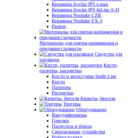
Керамика Ivoclar IPS e.max
Керамика Ivoclar IPS InLine A-D
Керамика Noritake CZR
Керамика Noritake EX-3
Разное
Материалы для снятия напряжения и
придания гладкости
Средства для
изоляции
Кисти,
палитры, расцветки
Кисти и аксессуары Smile Line
Кисти
Палитры
Расцветки
Кюветы, бюгеля
Трегеры
Оборудование
Вакуумформеры
Горелки
Пылесосы и боксы
Сверлильные устройства
Вибростолики