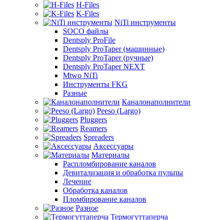
H-Files
K-Files
NiTi инструменты
SOCO файлы
Dentsply ProFile
Dentsply ProTaper (машинные)
Dentsply ProTaper (ручные)
Dentsply ProTaper NEXT
Mtwo NiTi
Инструменты FKG
Разные
Каналонаполнители
Peeso (Largo)
Pluggers
Reamers
Spreaders
Аксессуары
Материалы
Распломбирование каналов
Девитализация и обработка пульпы
Лечение
Обработка каналов
Пломбирование каналов
Разное
Термогуттаперча