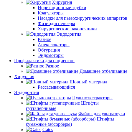
Хирургия
Ирригационные трубки
Коагуляторы
Насадки для пьезохирургических аппаратов
Физиодиспенсеры
Хирургические наконечники
Эндодонтия
Разное
Апекслокаторы
Обтурация
Эндомоторы
Профилактика для пациентов
Разное
Домашнее отбеливание
Хирургия
Шовный материал
Рассасывающийся
Эндодонтия
Пульпоэкстракторы
Штифты
гуттаперчивые
Файлы для ультразвука
Штифты
бумажные (абсорберы)
Gates