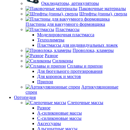
Окклюдаторы, артикуляторы
Паковочные материалы
Штифты (пины), сверла
Пластины для вакуумного формовщика
Пластмассы
Моделировочная пластмасса
Техполимеры
Пластмассы для индивидуальных ложек
Проволока, кламеры
Разное
Силиконы
Сплавы и припои
Для бюгельного протезирования
Для коронок и мостов
Припои
Артикуляционные
спреи
Ортопедия
Слепочные массы
Разное
А-силиконовые массы
С-силиконовые массы
Аксессуары
Альгинатные массы