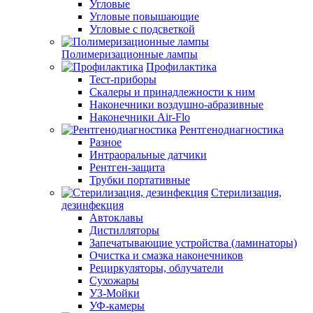
Угловые
Угловые повышающие
Угловые с подсветкой
Полимеризационные лампы
Профилактика
Тест-приборы
Скалеры и принадлежности к ним
Наконечники воздушно-абразивные
Наконечники Air-Flo
Рентгенодиагностика
Разное
Интраоральные датчики
Рентген-защита
Трубки портативные
Стерилизация,
дезинфекция
Автоклавы
Дистилляторы
Запечатывающие устройства (ламинаторы)
Очистка и смазка наконечников
Рециркуляторы, облучатели
Сухожары
УЗ-Мойки
УФ-камеры