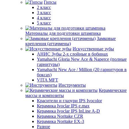
Гипсы
2 класс
3 класс
4 класс
5 класс
Материалы для подготовки штампика
Замковые
крепления (аттачмены)
Искусственные зубы
АНИС Зубы 2-х слойные в бобинах
Yamahachi Gloria New Ace & Naperce (полные
гарнитуры)
Yamahachi New Ace / Million (20 гарнитуров в
боксах)
VITA MFT
Инструменты
Керамические
массы и композиты
Красители и глазури IPS Ivocolor
Керамика Ivoclar IPS e.max
Керамика Ivoclar IPS InLine A-D
Керамика Noritake CZR
Керамика Noritake EX-3
Разное