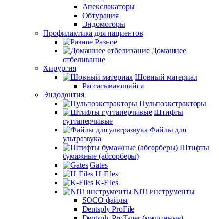
Апекслокаторы
Обтурация
Эндомоторы
Профилактика для пациентов
Разное
Домашнее
отбеливание
Хирургия
Шовный материал
Рассасывающийся
Эндодонтия
Пульпоэкстракторы
Штифты
гуттаперчивые
Файлы для
ультразвука
Штифты
бумажные (абсорберы)
Gates
H-Files
K-Files
NiTi инструменты
SOCO файлы
Dentsply ProFile
Dentsply ProTaper (машинные)