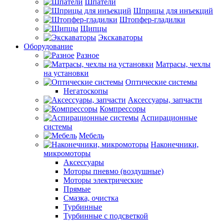
Шпатели
Шприцы для инъекций
Штопфер-гладилки
Щипцы
Экскаваторы
Оборудование
Разное
Матрасы, чехлы
на установки
Оптические системы
Негатоскопы
Аксессуары, запчасти
Компрессоры
Аспирационные
системы
Мебель
Наконечники,
микромоторы
Аксессуары
Моторы пневмо (воздушные)
Моторы электрические
Прямые
Смазка, очистка
Турбинные
Турбинные с подсветкой