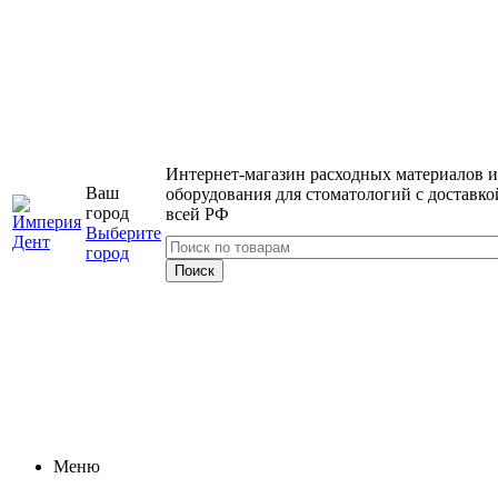
Интернет-магазин расходных материалов и
Ваш
оборудования для стоматологий с доставко
город
всей РФ
Выберите
город
Меню