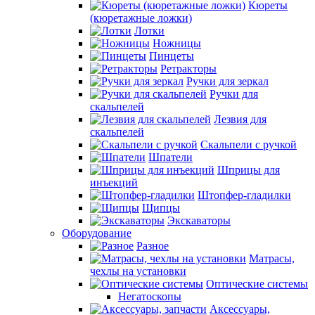
Кюреты
(кюретажные ложки)
Лотки
Ножницы
Пинцеты
Ретракторы
Ручки для зеркал
Ручки для
скальпелей
Лезвия для
скальпелей
Скальпели с ручкой
Шпатели
Шприцы для
инъекций
Штопфер-гладилки
Щипцы
Экскаваторы
Оборудование
Разное
Матрасы,
чехлы на установки
Оптические системы
Негатоскопы
Аксессуары,