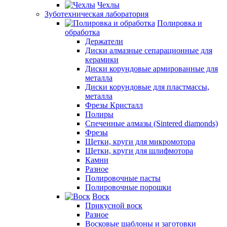
Чехлы
Зуботехническая лаборатория
Полировка и
обработка
Держатели
Диски алмазные сепарационные для
керамики
Диски корундовые армированные для
металла
Диски корундовые для пластмассы,
металла
Фрезы Кристалл
Полиры
Спеченные алмазы (Sintered diamonds)
Фрезы
Щетки, круги для микромотора
Щетки, круги для шлифмотора
Камни
Разное
Полировочные пасты
Полировочные порошки
Воск
Прикусной воск
Разное
Восковые шаблоны и заготовки