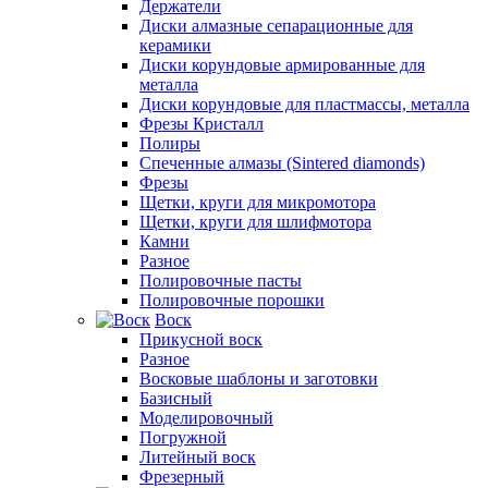
Держатели
Диски алмазные сепарационные для
керамики
Диски корундовые армированные для
металла
Диски корундовые для пластмассы, металла
Фрезы Кристалл
Полиры
Спеченные алмазы (Sintered diamonds)
Фрезы
Щетки, круги для микромотора
Щетки, круги для шлифмотора
Камни
Разное
Полировочные пасты
Полировочные порошки
Воск
Прикусной воск
Разное
Восковые шаблоны и заготовки
Базисный
Моделировочный
Погружной
Литейный воск
Фрезерный