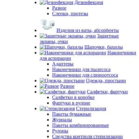
Дезинфекция
Разное
Слепки, протезы
Изделия из ваты, абсорбенты
Защитные
экраны, очки
Шапочки, бахилы
Наконечники
для аспирации
Адаптеры
Наконечники для пылесоса
Наконечники для слюноотсоса
Одежда, простыни
Разное
Салфетки, фартуки
Салфетки в коробке
Фартуки в рулоне
Стерилизация
Пакеты бумажные
Журналы
Пакеты комбинированные
Рулоны
Средства контроля стерилизации