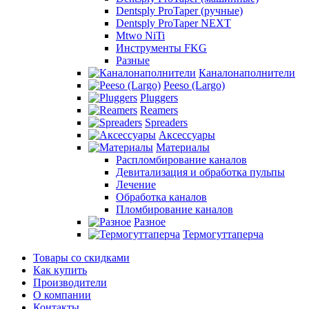
Dentsply ProTaper (ручные)
Dentsply ProTaper NEXT
Mtwo NiTi
Инструменты FKG
Разные
Каналонаполнители
Peeso (Largo)
Pluggers
Reamers
Spreaders
Аксессуары
Материалы
Распломбирование каналов
Девитализация и обработка пульпы
Лечение
Обработка каналов
Пломбирование каналов
Разное
Термогуттаперча
Товары со скидками
Как купить
Производители
О компании
Контакты