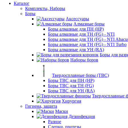
Каталог
Комплекты, Наборы
Боры
Аксессуары
Алмазные боры
Боры алмазные для ПН (HP)
Боры алмазные для ТН (FG) - NTI
Боры алмазные для ТН (FG) - NTI Abacu
Боры алмазные для ТН (FG) - NTI Turbo
Боры алмазные для УН (RA)
Боры для разр
Наборы боров
Твердосплавные боры (ТВС)
Боры ТВС для ПН (HP)
Боры ТВС для ТН (FG)
Боры ТВС для УН (RA)
Твердосплавные 
Хирургия
Гигиена, защита
Маски
Дезинфекция
Разное
Слепки, протезы