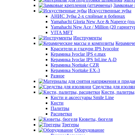
Замковые 
Искусственные зубы
АНИС Зубы 2-х слойные в бобинах
Yamahachi Gloria New Ace & Naperce (п
Yamahachi New Ace / Million (20 гарниту
VITA MFT
Инструменты
Керамиче
Красители и глазури IPS Ivocolor
Керамика Ivoclar IPS e.max
Керамика Ivoclar IPS InLine A-D
Керамика Noritake CZR
Керамика Noritake EX-3
Разное
Средства для изоля
Кисти, палитры
Кисти и аксессуары Smile Line
Кисти
Палитры
Расцветки
Кюветы, бюгеля
Трегеры
Оборудование