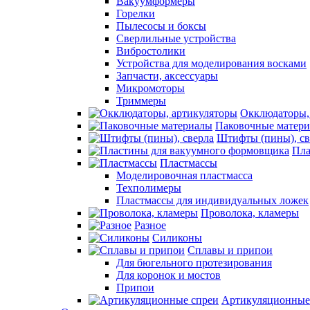
Вакуумформеры
Горелки
Пылесосы и боксы
Сверлильные устройства
Вибростолики
Устройства для моделирования восками
Запчасти, аксессуары
Микромоторы
Триммеры
Окклюдаторы,
Паковочные матер
Штифты (пины), св
Пла
Пластмассы
Моделировочная пластмасса
Техполимеры
Пластмассы для индивидуальных ложек
Проволока, кламеры
Разное
Силиконы
Сплавы и припои
Для бюгельного протезирования
Для коронок и мостов
Припои
Артикуляционные