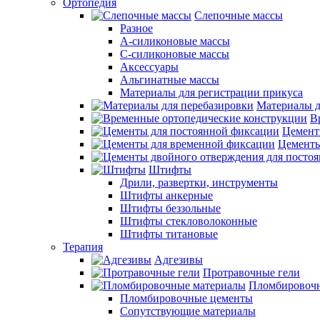
Ортопедия
Слепочные массы
Разное
А-силиконовые массы
С-силиконовые массы
Аксессуары
Альгинатные массы
Материалы для регистрации прикуса
Материалы д
В
Цемент
Цементы
Штифты
Дрили, развертки, инструменты
Штифты анкерные
Штифты беззольные
Штифты стекловолоконные
Штифты титановые
Терапия
Адгезивы
Протравочные гели
Пломбировочн
Пломбировочные цементы
Сопутствующие материалы