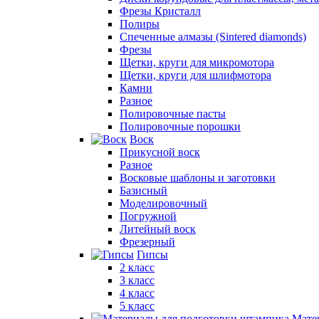
Фрезы Кристалл
Полиры
Спеченные алмазы (Sintered diamonds)
Фрезы
Щетки, круги для микромотора
Щетки, круги для шлифмотора
Камни
Разное
Полировочные пасты
Полировочные порошки
Воск
Прикусной воск
Разное
Восковые шаблоны и заготовки
Базисный
Моделировочный
Погружной
Литейный воск
Фрезерный
Гипсы
2 класс
3 класс
4 класс
5 класс
Мате