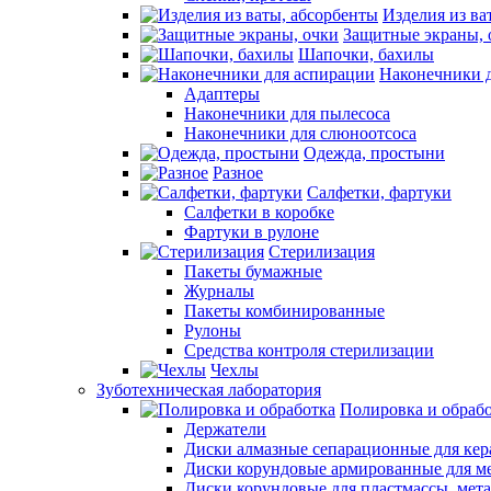
Изделия из ва
Защитные экраны, 
Шапочки, бахилы
Наконечники 
Адаптеры
Наконечники для пылесоса
Наконечники для слюноотсоса
Одежда, простыни
Разное
Салфетки, фартуки
Салфетки в коробке
Фартуки в рулоне
Стерилизация
Пакеты бумажные
Журналы
Пакеты комбинированные
Рулоны
Средства контроля стерилизации
Чехлы
Зуботехническая лаборатория
Полировка и обраб
Держатели
Диски алмазные сепарационные для ке
Диски корундовые армированные для м
Диски корундовые для пластмассы, мет