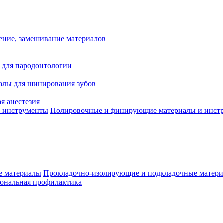
ение, замешивание материалов
 для пародонтологии
алы для шинирования зубов
я анестезия
Полировочные и финирующие материалы и инст
Прокладочно-изолирующие и подкладочные матер
ональная профилактика