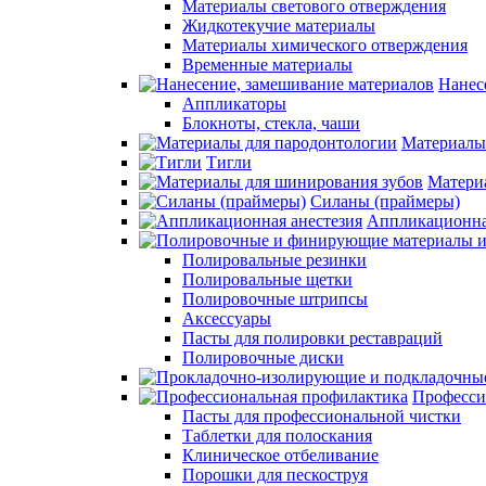
Материалы светового отверждения
Жидкотекучие материалы
Материалы химического отверждения
Временные материалы
Нанес
Аппликаторы
Блокноты, стекла, чаши
Материалы
Тигли
Матери
Силаны (праймеры)
Аппликационна
Полировальные резинки
Полировальные щетки
Полировочные штрипсы
Аксессуары
Пасты для полировки реставраций
Полировочные диски
Професси
Пасты для профессиональной чистки
Таблетки для полоскания
Клиническое отбеливание
Порошки для пескоструя