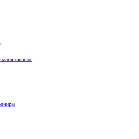
s
езания коронок
финиры