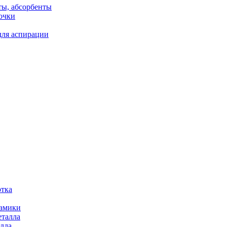
ты, абсорбенты
очки
для аспирации
отка
рамики
еталла
алла