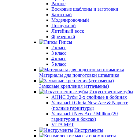
Разное
Восковые шаблоны и заготовки
Базисный
Моделировочный
Погружной
Литейный воск
Фрезерный
Гипсы
2 класс
3 класс
4 класс
5 класс
Материалы для подготовки штампика
Замковые крепления (аттачмены)
Искусственные зубы
АНИС Зубы 2-х слойные в бобинах
Yamahachi Gloria New Ace & Naperce
(полные гарнитуры)
Yamahachi New Ace / Million (20
гарнитуров в боксах)
VITA MFT
Инструменты