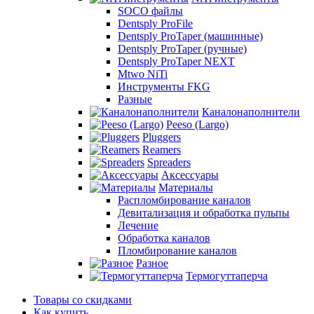
SOCO файлы
Dentsply ProFile
Dentsply ProTaper (машинные)
Dentsply ProTaper (ручные)
Dentsply ProTaper NEXT
Mtwo NiTi
Инструменты FKG
Разные
Каналонаполнители
Peeso (Largo)
Pluggers
Reamers
Spreaders
Аксессуары
Материалы
Распломбирование каналов
Девитализация и обработка пульпы
Лечение
Обработка каналов
Пломбирование каналов
Разное
Термогуттаперча
Товары со скидками
Как купить