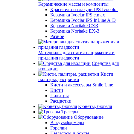
Керамические массы и композиты
Красители и глазури IPS Ivocolor
Керамика Ivoclar IPS e.max
Керамика Ivoclar IPS InLine A-D
Керамика Noritake CZR
Керамика Noritake EX-3
Разное
Материалы для снятия напряжения и
придания гладкости
Средства для
изоляции
Кисти,
палитры, расцветки
Кисти и аксессуары Smile Line
Кисти
Палитры
Расцветки
Кюветы, бюгеля
Трегеры
Оборудование
Вакуумформеры
Горелки
Пылесосы и боксы