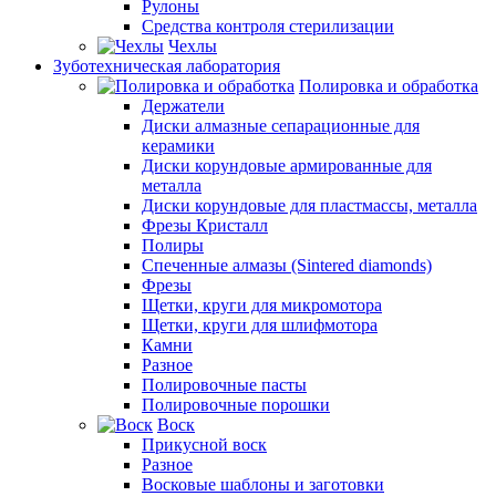
Рулоны
Средства контроля стерилизации
Чехлы
Зуботехническая лаборатория
Полировка и обработка
Держатели
Диски алмазные сепарационные для
керамики
Диски корундовые армированные для
металла
Диски корундовые для пластмассы, металла
Фрезы Кристалл
Полиры
Спеченные алмазы (Sintered diamonds)
Фрезы
Щетки, круги для микромотора
Щетки, круги для шлифмотора
Камни
Разное
Полировочные пасты
Полировочные порошки
Воск
Прикусной воск
Разное
Восковые шаблоны и заготовки