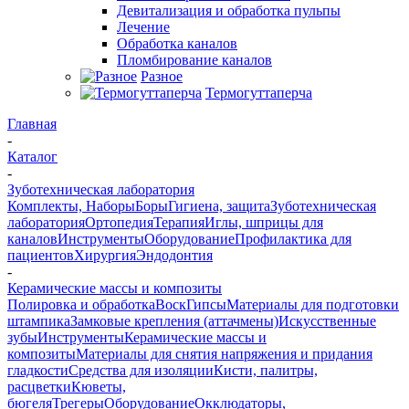
Девитализация и обработка пульпы
Лечение
Обработка каналов
Пломбирование каналов
Разное
Термогуттаперча
Главная
-
Каталог
-
Зуботехническая лаборатория
Комплекты, Наборы
Боры
Гигиена, защита
Зуботехническая
лаборатория
Ортопедия
Терапия
Иглы, шприцы для
каналов
Инструменты
Оборудование
Профилактика для
пациентов
Хирургия
Эндодонтия
-
Керамические массы и композиты
Полировка и обработка
Воск
Гипсы
Материалы для подготовки
штампика
Замковые крепления (аттачмены)
Искусственные
зубы
Инструменты
Керамические массы и
композиты
Материалы для снятия напряжения и придания
гладкости
Средства для изоляции
Кисти, палитры,
расцветки
Кюветы,
бюгеля
Трегеры
Оборудование
Окклюдаторы,