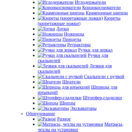
Иглодержатели
Коронкосниматели
Крампонные щипцы
Кюреты
(кюретажные ложки)
Лотки
Ножницы
Пинцеты
Ретракторы
Ручки для зеркал
Ручки для
скальпелей
Лезвия для
скальпелей
Скальпели с ручкой
Шпатели
Шприцы для
инъекций
Штопфер-гладилки
Щипцы
Экскаваторы
Оборудование
Разное
Матрасы,
чехлы на установки