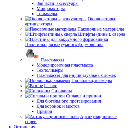
Запчасти, аксессуары
Микромоторы
Триммеры
Окклюдаторы,
артикуляторы
Паковочные материалы
Штифты (пины), сверла
Пластины для вакуумного формовщика
Пластмассы
Моделировочная пластмасса
Техполимеры
Пластмассы для индивидуальных ложек
Проволока, кламеры
Разное
Силиконы
Сплавы и припои
Для бюгельного протезирования
Для коронок и мостов
Припои
Артикуляционные
спреи
Ортопедия