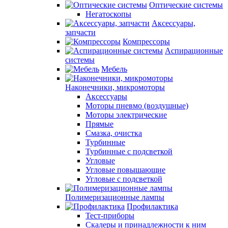
Оптические системы
Негатоскопы
Аксессуары,
запчасти
Компрессоры
Аспирационные
системы
Мебель
Наконечники, микромоторы
Аксессуары
Моторы пневмо (воздушные)
Моторы электрические
Прямые
Смазка, очистка
Турбинные
Турбинные с подсветкой
Угловые
Угловые повышающие
Угловые с подсветкой
Полимеризационные лампы
Профилактика
Тест-приборы
Скалеры и принадлежности к ним