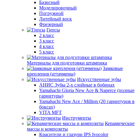
Базисный
Моделировочный
Погружной
Литейный воск
Фрезерный
Гипсы
2 класс
3 класс
4 класс
5 класс
Материалы для подготовки штампика
Замковые
крепления (аттачмены)
Искусственные зубы
АНИС Зубы 2-х слойные в бобинах
Yamahachi Gloria New Ace & Naperce (полные
гарнитуры)
Yamahachi New Ace / Million (20 гарнитуров в
боксах)
VITA MFT
Инструменты
Керамические
массы и композиты
Красители и глазури IPS Ivocolor