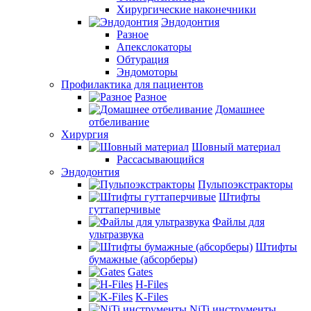
Хирургические наконечники
Эндодонтия
Разное
Апекслокаторы
Обтурация
Эндомоторы
Профилактика для пациентов
Разное
Домашнее
отбеливание
Хирургия
Шовный материал
Рассасывающийся
Эндодонтия
Пульпоэкстракторы
Штифты
гуттаперчивые
Файлы для
ультразвука
Штифты
бумажные (абсорберы)
Gates
H-Files
K-Files
NiTi инструменты