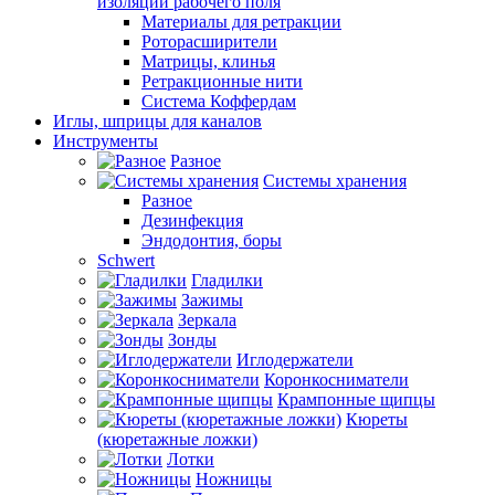
изоляции рабочего поля
Материалы для ретракции
Роторасширители
Матрицы, клинья
Ретракционные нити
Система Коффердам
Иглы, шприцы для каналов
Инструменты
Разное
Системы хранения
Разное
Дезинфекция
Эндодонтия, боры
Schwert
Гладилки
Зажимы
Зеркала
Зонды
Иглодержатели
Коронкосниматели
Крампонные щипцы
Кюреты
(кюретажные ложки)
Лотки
Ножницы