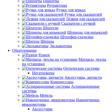
Пинцеты
Ретракторы
Ручки для зеркал
Ручки для скальпелей
Лезвия для скальпелей
Скальпели с ручкой
Шпатели
Шприцы для инъекций
Штопфер-гладилки
Щипцы
Экскаваторы
Оборудование
Разное
Матрасы, чехлы
на установки
Оптические системы
Негатоскопы
Аксессуары, запчасти
Компрессоры
Аспирационные
системы
Мебель
Наконечники,
микромоторы
Аксессуары