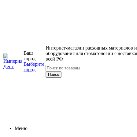
Интернет-магазин расходных материалов и
Ваш
оборудования для стоматологий с доставко
город
всей РФ
Выберите
город
Меню