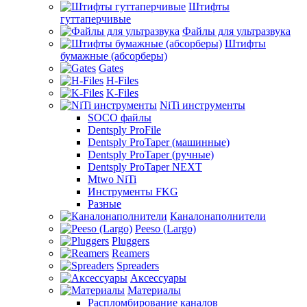
Штифты
гуттаперчивые
Файлы для ультразвука
Штифты
бумажные (абсорберы)
Gates
H-Files
K-Files
NiTi инструменты
SOCO файлы
Dentsply ProFile
Dentsply ProTaper (машинные)
Dentsply ProTaper (ручные)
Dentsply ProTaper NEXT
Mtwo NiTi
Инструменты FKG
Разные
Каналонаполнители
Peeso (Largo)
Pluggers
Reamers
Spreaders
Аксессуары
Материалы
Распломбирование каналов