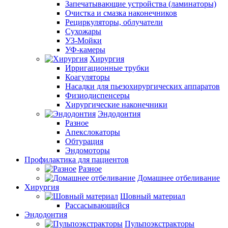
Запечатывающие устройства (ламинаторы)
Очистка и смазка наконечников
Рециркуляторы, облучатели
Сухожары
УЗ-Мойки
УФ-камеры
Хирургия
Ирригационные трубки
Коагуляторы
Насадки для пьезохирургических аппаратов
Физиодиспенсеры
Хирургические наконечники
Эндодонтия
Разное
Апекслокаторы
Обтурация
Эндомоторы
Профилактика для пациентов
Разное
Домашнее отбеливание
Хирургия
Шовный материал
Рассасывающийся
Эндодонтия
Пульпоэкстракторы