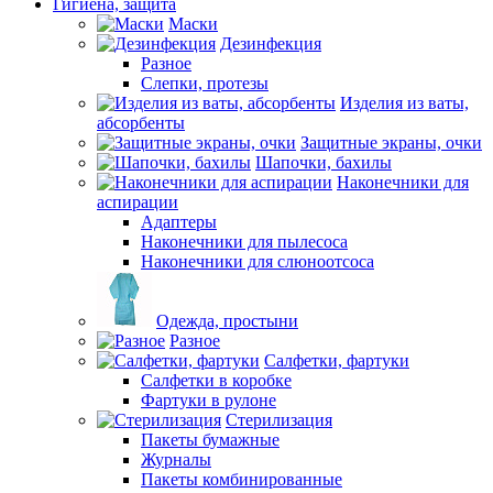
Гигиена, защита
Маски
Дезинфекция
Разное
Слепки, протезы
Изделия из ваты,
абсорбенты
Защитные экраны, очки
Шапочки, бахилы
Наконечники для
аспирации
Адаптеры
Наконечники для пылесоса
Наконечники для слюноотсоса
Одежда, простыни
Разное
Салфетки, фартуки
Салфетки в коробке
Фартуки в рулоне
Стерилизация
Пакеты бумажные
Журналы
Пакеты комбинированные