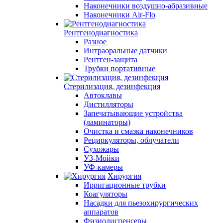
Наконечники воздушно-абразивные
Наконечники Air-Flo
Рентгенодиагностика
Разное
Интраоральные датчики
Рентген-защита
Трубки портативные
Стерилизация, дезинфекция
Автоклавы
Дистилляторы
Запечатывающие устройства
(ламинаторы)
Очистка и смазка наконечников
Рециркуляторы, облучатели
Сухожары
УЗ-Мойки
УФ-камеры
Хирургия
Ирригационные трубки
Коагуляторы
Насадки для пьезохирургических
аппаратов
Физиодиспенсеры