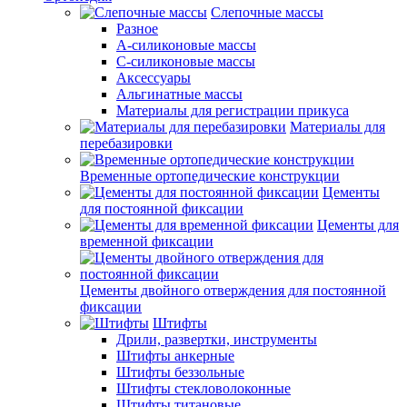
Слепочные массы
Разное
А-силиконовые массы
С-силиконовые массы
Аксессуары
Альгинатные массы
Материалы для регистрации прикуса
Материалы для
перебазировки
Временные ортопедические конструкции
Цементы
для постоянной фиксации
Цементы для
временной фиксации
Цементы двойного отверждения для постоянной
фиксации
Штифты
Дрили, развертки, инструменты
Штифты анкерные
Штифты беззольные
Штифты стекловолоконные
Штифты титановые