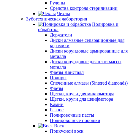
Рулоны
Средства контроля стерилизации
Чехлы
Зуботехническая лаборатория
Полировка и
обработка
Держатели
Диски алмазные сепарационные для
керамики
Диски корундовые армированные для
металла
Диски корундовые для пластмассы,
металла
Фрезы Кристалл
Полиры
Спеченные алмазы (Sintered diamonds)
Фрезы
Щетки, круги для микромотора
Щетки, круги для шлифмотора
Камни
Разное
Полировочные пасты
Полировочные порошки
Воск
Прикусной воск