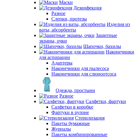
Маски
Дезинфекция
Разное
Слепки, протезы
Изделия из
ваты, абсорбенты
Защитные
экраны, очки
Шапочки, бахилы
Наконечники
для аспирации
Адаптеры
Наконечники для пылесоса
Наконечники для слюноотсоса
Одежда, простыни
Разное
Салфетки, фартуки
Салфетки в коробке
Фартуки в рулоне
Стерилизация
Пакеты бумажные
Журналы
Пакеты комбинированные