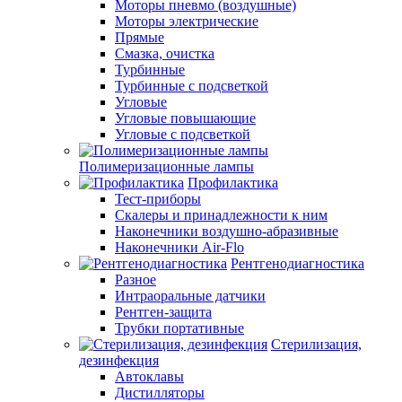
Моторы пневмо (воздушные)
Моторы электрические
Прямые
Смазка, очистка
Турбинные
Турбинные с подсветкой
Угловые
Угловые повышающие
Угловые с подсветкой
Полимеризационные лампы
Профилактика
Тест-приборы
Скалеры и принадлежности к ним
Наконечники воздушно-абразивные
Наконечники Air-Flo
Рентгенодиагностика
Разное
Интраоральные датчики
Рентген-защита
Трубки портативные
Стерилизация,
дезинфекция
Автоклавы
Дистилляторы