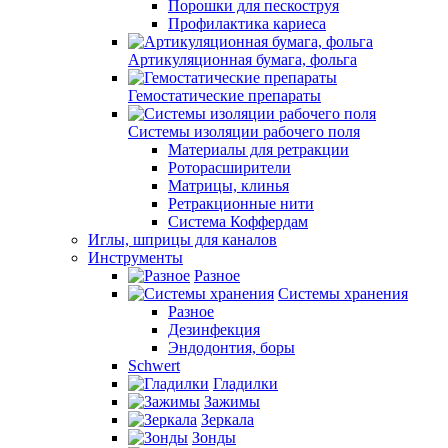
Порошки для пескоструя
Профилактика кариеса
Артикуляционная бумага, фольга
Гемостатические препараты
Системы изоляции рабочего поля
Материалы для ретракции
Роторасширители
Матрицы, клинья
Ретракционные нити
Система Коффердам
Иглы, шприцы для каналов
Инструменты
Разное
Системы хранения
Разное
Дезинфекция
Эндодонтия, боры
Schwert
Гладилки
Зажимы
Зеркала
Зонды