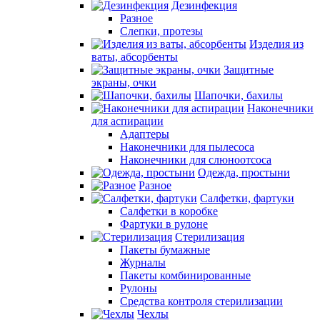
Дезинфекция
Разное
Слепки, протезы
Изделия из
ваты, абсорбенты
Защитные
экраны, очки
Шапочки, бахилы
Наконечники
для аспирации
Адаптеры
Наконечники для пылесоса
Наконечники для слюноотсоса
Одежда, простыни
Разное
Салфетки, фартуки
Салфетки в коробке
Фартуки в рулоне
Стерилизация
Пакеты бумажные
Журналы
Пакеты комбинированные
Рулоны
Средства контроля стерилизации
Чехлы