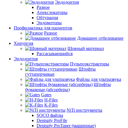
Эндодонтия
Разное
Апекслокаторы
Обтурация
Эндомоторы
Профилактика для пациентов
Разное
Домашнее отбеливание
Хирургия
Шовный материал
Рассасывающийся
Эндодонтия
Пульпоэкстракторы
Штифты
гуттаперчивые
Файлы для ультразвука
Штифты
бумажные (абсорберы)
Gates
H-Files
K-Files
NiTi инструменты
SOCO файлы
Dentsply ProFile
Dentsply ProTaper (машинные)