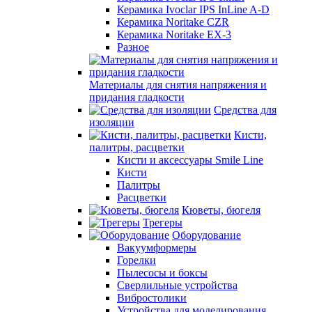
Керамика Ivoclar IPS InLine A-D
Керамика Noritake CZR
Керамика Noritake EX-3
Разное
Материалы для снятия напряжения и
придания гладкости
Средства для
изоляции
Кисти,
палитры, расцветки
Кисти и аксессуары Smile Line
Кисти
Палитры
Расцветки
Кюветы, бюгеля
Трегеры
Оборудование
Вакуумформеры
Горелки
Пылесосы и боксы
Сверлильные устройства
Вибростолики
Устройства для моделирования