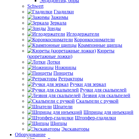
Эндодонтия, боры
Schwert
Гладилки
Зажимы
Зеркала
Зонды
Иглодержатели
Коронкосниматели
Крампонные щипцы
Кюреты
(кюретажные ложки)
Лотки
Ножницы
Пинцеты
Ретракторы
Ручки для зеркал
Ручки для скальпелей
Лезвия для скальпелей
Скальпели с ручкой
Шпатели
Шприцы для инъекций
Штопфер-гладилки
Щипцы
Экскаваторы
Оборудование