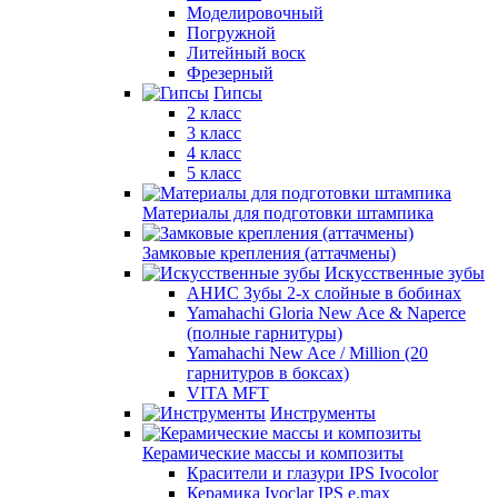
Моделировочный
Погружной
Литейный воск
Фрезерный
Гипсы
2 класс
3 класс
4 класс
5 класс
Материалы для подготовки штампика
Замковые крепления (аттачмены)
Искусственные зубы
АНИС Зубы 2-х слойные в бобинах
Yamahachi Gloria New Ace & Naperce
(полные гарнитуры)
Yamahachi New Ace / Million (20
гарнитуров в боксах)
VITA MFT
Инструменты
Керамические массы и композиты
Красители и глазури IPS Ivocolor
Керамика Ivoclar IPS e.max