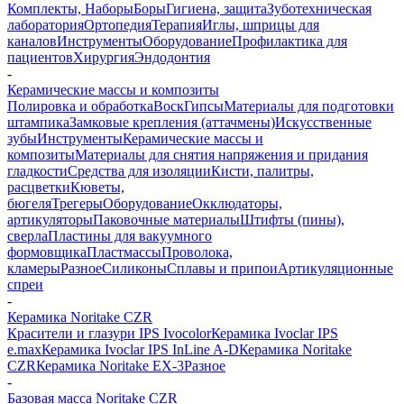
Комплекты, Наборы
Боры
Гигиена, защита
Зуботехническая
лаборатория
Ортопедия
Терапия
Иглы, шприцы для
каналов
Инструменты
Оборудование
Профилактика для
пациентов
Хирургия
Эндодонтия
-
Керамические массы и композиты
Полировка и обработка
Воск
Гипсы
Материалы для подготовки
штампика
Замковые крепления (аттачмены)
Искусственные
зубы
Инструменты
Керамические массы и
композиты
Материалы для снятия напряжения и придания
гладкости
Средства для изоляции
Кисти, палитры,
расцветки
Кюветы,
бюгеля
Трегеры
Оборудование
Окклюдаторы,
артикуляторы
Паковочные материалы
Штифты (пины),
сверла
Пластины для вакуумного
формовщика
Пластмассы
Проволока,
кламеры
Разное
Силиконы
Сплавы и припои
Артикуляционные
спреи
-
Керамика Noritake CZR
Красители и глазури IPS Ivocolor
Керамика Ivoclar IPS
e.max
Керамика Ivoclar IPS InLine A-D
Керамика Noritake
CZR
Керамика Noritake EX-3
Разное
-
Базовая масса Noritake CZR