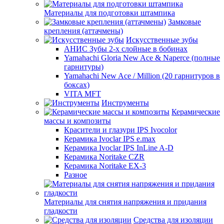
Материалы для подготовки штампика
Замковые
крепления (аттачмены)
Искусственные зубы
АНИС Зубы 2-х слойные в бобинах
Yamahachi Gloria New Ace & Naperce (полные
гарнитуры)
Yamahachi New Ace / Million (20 гарнитуров в
боксах)
VITA MFT
Инструменты
Керамические
массы и композиты
Красители и глазури IPS Ivocolor
Керамика Ivoclar IPS e.max
Керамика Ivoclar IPS InLine A-D
Керамика Noritake CZR
Керамика Noritake EX-3
Разное
Материалы для снятия напряжения и придания
гладкости
Средства для изоляции