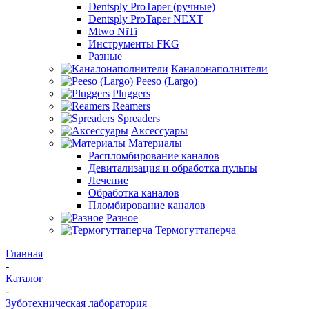
Dentsply ProTaper (ручные)
Dentsply ProTaper NEXT
Mtwo NiTi
Инструменты FKG
Разные
Каналонаполнители
Peeso (Largo)
Pluggers
Reamers
Spreaders
Аксессуары
Материалы
Распломбирование каналов
Девитализация и обработка пульпы
Лечение
Обработка каналов
Пломбирование каналов
Разное
Термогуттаперча
Главная
-
Каталог
-
Зуботехническая лаборатория