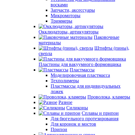
восками
Запчасти, аксессуары
Микромоторы
Триммеры
Окклюдаторы, артикуляторы
Паковочные
материалы
Штифты (пины),
сверла
Пластины для вакуумного формовщика
Пластмассы
Моделировочная пластмасса
Техполимеры
Пластмассы для индивидуальных
ложек
Проволока, кламеры
Разное
Силиконы
Сплавы и припои
Для бюгельного протезирования
Для коронок и мостов
Припои