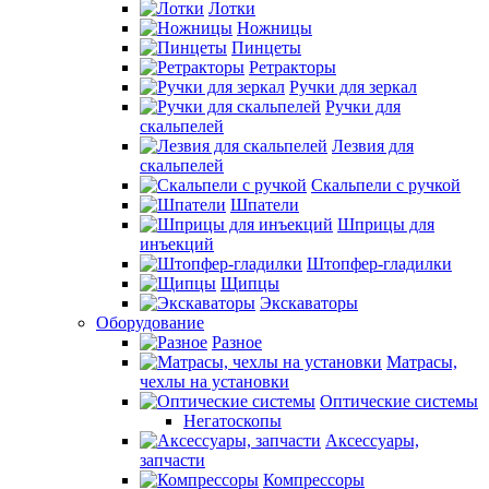
Лотки
Ножницы
Пинцеты
Ретракторы
Ручки для зеркал
Ручки для
скальпелей
Лезвия для
скальпелей
Скальпели с ручкой
Шпатели
Шприцы для
инъекций
Штопфер-гладилки
Щипцы
Экскаваторы
Оборудование
Разное
Матрасы,
чехлы на установки
Оптические системы
Негатоскопы
Аксессуары,
запчасти
Компрессоры