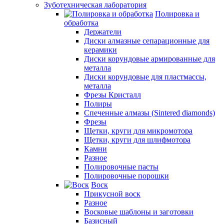
Зуботехническая лаборатория
Полировка и
обработка
Держатели
Диски алмазные сепарационные для
керамики
Диски корундовые армированные для
металла
Диски корундовые для пластмассы,
металла
Фрезы Кристалл
Полиры
Спеченные алмазы (Sintered diamonds)
Фрезы
Щетки, круги для микромотора
Щетки, круги для шлифмотора
Камни
Разное
Полировочные пасты
Полировочные порошки
Воск
Прикусной воск
Разное
Восковые шаблоны и заготовки
Базисный