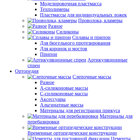
Моделировочная пластмасса
Техполимеры
Пластмассы для индивидуальных ложек
Проволока, кламеры
Разное
Силиконы
Сплавы и припои
Для бюгельного протезирования
Для коронок и мостов
Припои
Артикуляционные
спреи
Ортопедия
Слепочные массы
Разное
А-силиконовые массы
С-силиконовые массы
Аксессуары
Альгинатные массы
Материалы для регистрации прикуса
Материалы для
перебазировки
Временные ортопедические конструкции
Цементы