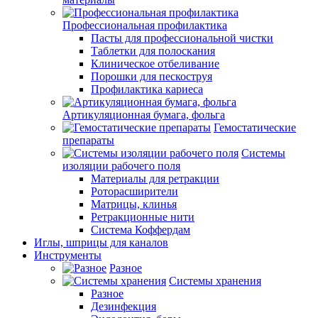
Профессиональная профилактика
Пасты для профессиональной чистки
Таблетки для полоскания
Клиническое отбеливание
Порошки для пескоструя
Профилактика кариеса
Артикуляционная бумага, фольга
Гемостатические
препараты
Системы
изоляции рабочего поля
Материалы для ретракции
Роторасширители
Матрицы, клинья
Ретракционные нити
Система Коффердам
Иглы, шприцы для каналов
Инструменты
Разное
Системы хранения
Разное
Дезинфекция