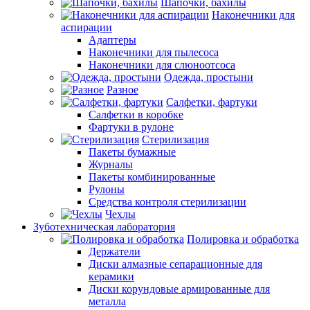
Шапочки, бахилы
Наконечники для
аспирации
Адаптеры
Наконечники для пылесоса
Наконечники для слюноотсоса
Одежда, простыни
Разное
Салфетки, фартуки
Салфетки в коробке
Фартуки в рулоне
Стерилизация
Пакеты бумажные
Журналы
Пакеты комбинированные
Рулоны
Средства контроля стерилизации
Чехлы
Зуботехническая лаборатория
Полировка и обработка
Держатели
Диски алмазные сепарационные для
керамики
Диски корундовые армированные для
металла