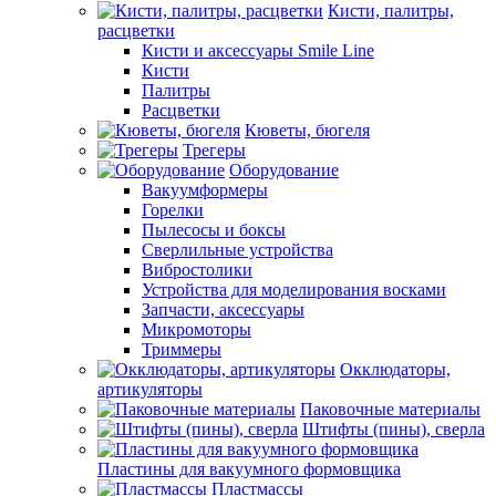
Кисти, палитры,
расцветки
Кисти и аксессуары Smile Line
Кисти
Палитры
Расцветки
Кюветы, бюгеля
Трегеры
Оборудование
Вакуумформеры
Горелки
Пылесосы и боксы
Сверлильные устройства
Вибростолики
Устройства для моделирования восками
Запчасти, аксессуары
Микромоторы
Триммеры
Окклюдаторы,
артикуляторы
Паковочные материалы
Штифты (пины), сверла
Пластины для вакуумного формовщика
Пластмассы