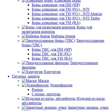
Алмазные боры
Боры алмазные для ПН (HP)
Боры алмазные для ТН (FG) - NTI
Боры алмазные для ТН (FG) - NTI Abacus
Боры алмазные для ТН (FG) - NTI Turbo
Боры алмазные для УН (RA)
Боры для
разрезания коронок
Наборы боров
Твердосплавные
боры (ТВС)
Боры ТВС для ПН (HP)
Боры ТВС для ТН (FG)
Боры ТВС для УН (RA)
Твердосплавные
финиры
Хирургия
Гигиена, защита
Маски
Дезинфекция
Разное
Слепки, протезы
Изделия из ваты,
абсорбенты
Защитные экраны, очки