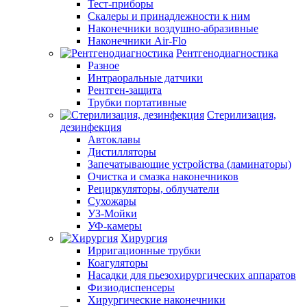
Тест-приборы
Скалеры и принадлежности к ним
Наконечники воздушно-абразивные
Наконечники Air-Flo
Рентгенодиагностика
Разное
Интраоральные датчики
Рентген-защита
Трубки портативные
Стерилизация,
дезинфекция
Автоклавы
Дистилляторы
Запечатывающие устройства (ламинаторы)
Очистка и смазка наконечников
Рециркуляторы, облучатели
Сухожары
УЗ-Мойки
УФ-камеры
Хирургия
Ирригационные трубки
Коагуляторы
Насадки для пьезохирургических аппаратов
Физиодиспенсеры
Хирургические наконечники