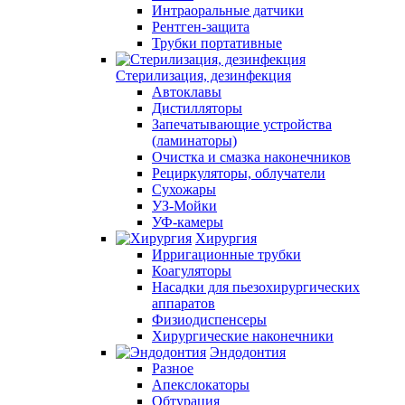
Интраоральные датчики
Рентген-защита
Трубки портативные
Стерилизация, дезинфекция
Автоклавы
Дистилляторы
Запечатывающие устройства
(ламинаторы)
Очистка и смазка наконечников
Рециркуляторы, облучатели
Сухожары
УЗ-Мойки
УФ-камеры
Хирургия
Ирригационные трубки
Коагуляторы
Насадки для пьезохирургических
аппаратов
Физиодиспенсеры
Хирургические наконечники
Эндодонтия
Разное
Апекслокаторы
Обтурация