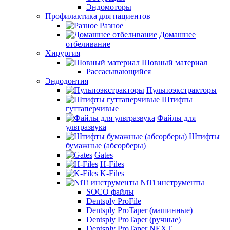
Эндомоторы
Профилактика для пациентов
Разное
Домашнее
отбеливание
Хирургия
Шовный материал
Рассасывающийся
Эндодонтия
Пульпоэкстракторы
Штифты
гуттаперчивые
Файлы для
ультразвука
Штифты
бумажные (абсорберы)
Gates
H-Files
K-Files
NiTi инструменты
SOCO файлы
Dentsply ProFile
Dentsply ProTaper (машинные)
Dentsply ProTaper (ручные)
Dentsply ProTaper NEXT