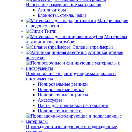
Нанесение, замешивание материалов
Аппликаторы
Блокноты, стекла, чаши
Материалы для
пародонтологии
Тигли
Материалы
для шинирования зубов
Силаны (праймеры)
Аппликационная
анестезия
Полировочные и финирующие материалы и
инструменты
Полировальные резинки
Полировальные щетки
Полировочные штрипсы
Аксессуары
Пасты для полировки реставраций
Полировочные диски
Прокладочно-изолирующие и подкладочные
материалы