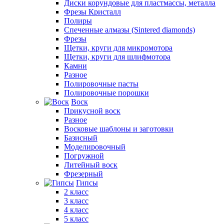
Диски корундовые для пластмассы, металла
Фрезы Кристалл
Полиры
Спеченные алмазы (Sintered diamonds)
Фрезы
Щетки, круги для микромотора
Щетки, круги для шлифмотора
Камни
Разное
Полировочные пасты
Полировочные порошки
Воск
Прикусной воск
Разное
Восковые шаблоны и заготовки
Базисный
Моделировочный
Погружной
Литейный воск
Фрезерный
Гипсы
2 класс
3 класс
4 класс
5 класс