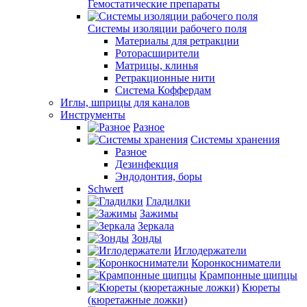
Гемостатические препараты
Системы изоляции рабочего поля
Материалы для ретракции
Роторасширители
Матрицы, клинья
Ретракционные нити
Система Коффердам
Иглы, шприцы для каналов
Инструменты
Разное
Системы хранения
Разное
Дезинфекция
Эндодонтия, боры
Schwert
Гладилки
Зажимы
Зеркала
Зонды
Иглодержатели
Коронкосниматели
Крампонные щипцы
Кюреты
(кюретажные ложки)