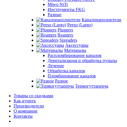
Mtwo NiTi
Инструменты FKG
Разные
Каналонаполнители
Peeso (Largo)
Pluggers
Reamers
Spreaders
Аксессуары
Материалы
Распломбирование каналов
Девитализация и обработка пульпы
Лечение
Обработка каналов
Пломбирование каналов
Разное
Термогуттаперча
Товары со скидками
Как купить
Производители
О компании
Контакты