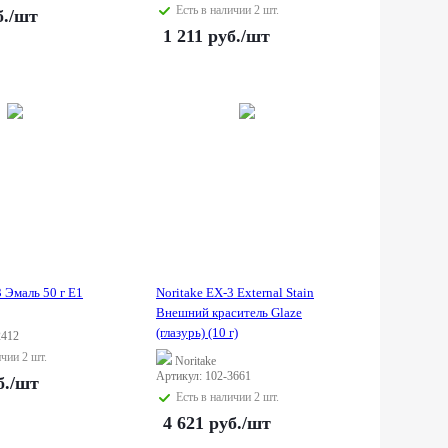
Есть в наличии 2 шт.
.
/шт
1 211
руб.
/шт
3 Эмаль 50 г E1
Noritake EX-3 External Stain
Внешний краситель Glaze
(глазурь) (10 г)
2412
ичии 2 шт.
Noritake
Артикул: 102-3661
б.
/шт
Есть в наличии 2 шт.
4 621
руб.
/шт