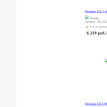
Noritake EX-3 Э
Noritake
Артикул: 102-242
Есть в наличи
6 219
руб.
Noritake EX-3 M