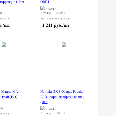
коррекции (10 г)
OBD4
Noritake
3881
Артикул: 102-2651
ичии 3 шт.
Есть в наличии 2 шт.
б.
/шт
1 211
руб.
/шт
3 Margin MA4 -
Noritake EX-3 Opaque Powder
 край (10 г)
A2O - порошкообразный опак
(10 г)
1571
Noritake
Артикул: 102-1131
ичии 2 шт.