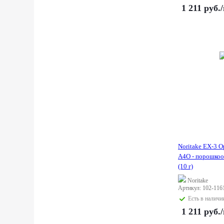
1 211
руб.
Noritake EX-3 
A4O - порошкоо
(10 г)
Noritake
Артикул: 102-116
Есть в наличи
1 211
руб.