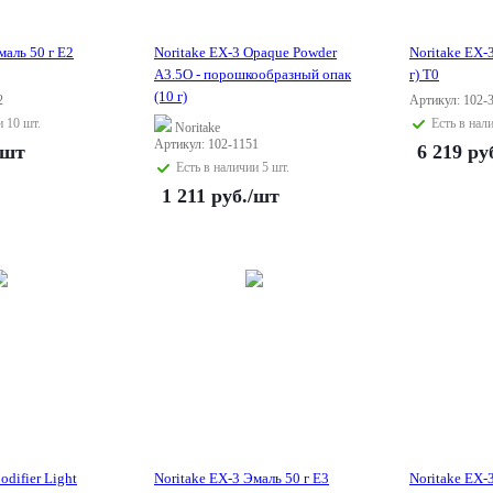
маль 50 г E2
Noritake EX-3 Opaque Powder
Noritake EX-
A3.5O - порошкообразный опак
г) T0
(10 г)
2
Артикул: 102-
и 10 шт.
Есть в нал
Noritake
Артикул: 102-1151
/шт
6 219
ру
Есть в наличии 5 шт.
1 211
руб.
/шт
odifier Light
Noritake EX-3 Эмаль 50 г E3
Noritake EX-