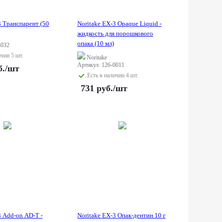
3 Транспарент (50
Noritake EX-3 Opaque Liquid -
жидкость для порошкового
опака (10 мл)
3032
ичии 5 шт.
Noritake
Артикул: 126-0011
б.
/шт
Есть в наличии 4 шт.
731
руб.
/шт
3 Add-on AD-T -
Noritake EX-3 Опак-дентин 10 г