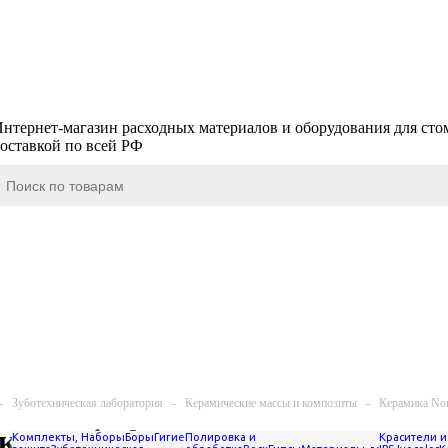
нтернет-магазин расходных материалов и оборудования для сто
оставкой по всей РФ
-
Зуботехническая лаборатория
-
Керамические массы и композиты
-
Керамика Nor
а Noritake EX-3
Комплекты, Наборы
Боры
Гигиена,
Полировка и
Красители и