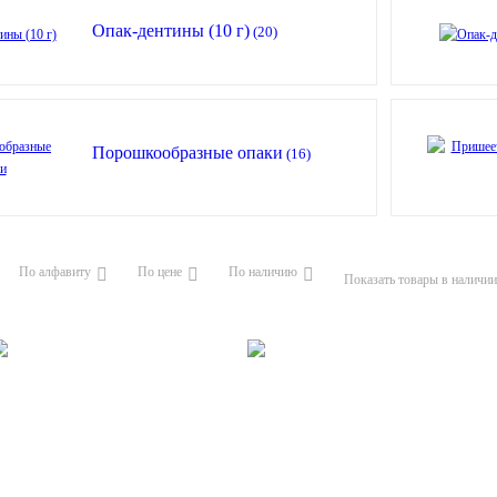
Опак-дентины (10 г)
(20)
Порошкообразные опаки
(16)
По алфавиту
По цене
По наличию
Показать товары в наличии