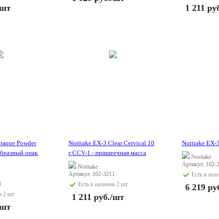
/шт
1 211
руб
Opaque Powder
Noritake EX-3 Clear Cervical 10
Noritake EX-
бразный опак
г CCV-1 - пришеечная масса
Noritake
Артикул: 102-
Noritake
Артикул: 102-3211
Есть в нал
1
Есть в наличии 2 шт.
6 219
ру
и 2 шт.
1 211
руб.
/шт
/шт