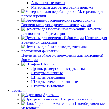
Альгинатные массы
Материалы для регистрации прикуса
Материалы для
перебазировки
Временные ортопедические конструкции
Цементы
для постоянной фиксации
Цементы для
временной фиксации
Цементы двойного отверждения для постоянной
фиксации
Штифты
Дрили, развертки, инструменты
Штифты анкерные
Штифты беззольные
Штифты стекловолоконные
Штифты титановые
Терапия
Адгезивы
Протравочные гели
Пломбировочные
материалы