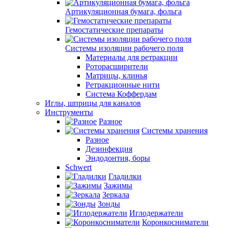
Артикуляционная бумага, фольга
Гемостатические препараты
Системы изоляции рабочего поля
Материалы для ретракции
Роторасширители
Матрицы, клинья
Ретракционные нити
Система Коффердам
Иглы, шприцы для каналов
Инструменты
Разное
Системы хранения
Разное
Дезинфекция
Эндодонтия, боры
Schwert
Гладилки
Зажимы
Зеркала
Зонды
Иглодержатели
Коронкосниматели