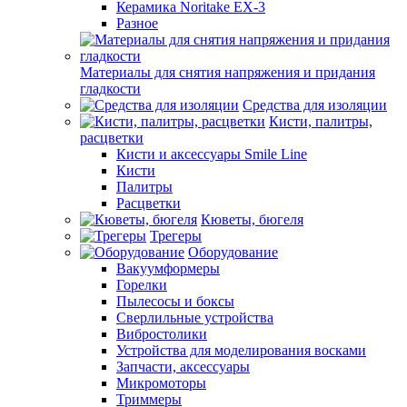
Керамика Noritake EX-3
Разное
Материалы для снятия напряжения и придания
гладкости
Средства для изоляции
Кисти, палитры,
расцветки
Кисти и аксессуары Smile Line
Кисти
Палитры
Расцветки
Кюветы, бюгеля
Трегеры
Оборудование
Вакуумформеры
Горелки
Пылесосы и боксы
Сверлильные устройства
Вибростолики
Устройства для моделирования восками
Запчасти, аксессуары
Микромоторы
Триммеры