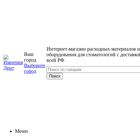
Интернет-магазин расходных материалов и
Ваш
оборудования для стоматологий с доставко
город
всей РФ
Выберите
город
Меню