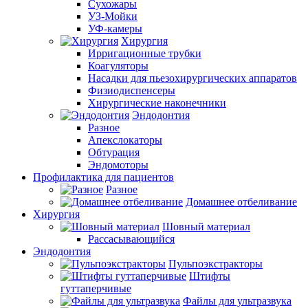
Сухожары
УЗ-Мойки
УФ-камеры
Хирургия
Ирригационные трубки
Коагуляторы
Насадки для пьезохирургических аппаратов
Физиодиспенсеры
Хирургические наконечники
Эндодонтия
Разное
Апекслокаторы
Обтурация
Эндомоторы
Профилактика для пациентов
Разное
Домашнее отбеливание
Хирургия
Шовный материал
Рассасывающийся
Эндодонтия
Пульпоэкстракторы
Штифты
гуттаперчивые
Файлы для ультразвука