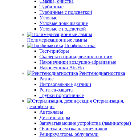
Смазка, очистка
Турбинные
Турбинные с подсветкой
Угловые
Угловые повышающие
Угловые с подсветкой
Полимеризационные лампы
Профилактика
Тест-приборы
Скалеры и принадлежности к ним
Наконечники воздушно-абразивные
Наконечники Air-Flo
Рентгенодиагностика
Разное
Интраоральные датчики
Рентген-защита
Трубки портативные
Стерилизация,
дезинфекция
Автоклавы
Дистилляторы
Запечатывающие устройства (ламинаторы)
Очистка и смазка наконечников
Рециркуляторы, облучатели