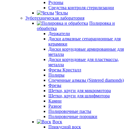
Рулоны
Средства контроля стерилизации
Чехлы
Зуботехническая лаборатория
Полировка и
обработка
Держатели
Диски алмазные сепарационные для
керамики
Диски корундовые армированные для
металла
Диски корундовые для пластмассы,
металла
Фрезы Кристалл
Полиры
Спеченные алмазы (Sintered diamonds)
Фрезы
Щетки, круги для микромотора
Щетки, круги для шлифмотора
Камни
Разное
Полировочные пасты
Полировочные порошки
Воск
Прикусной воск