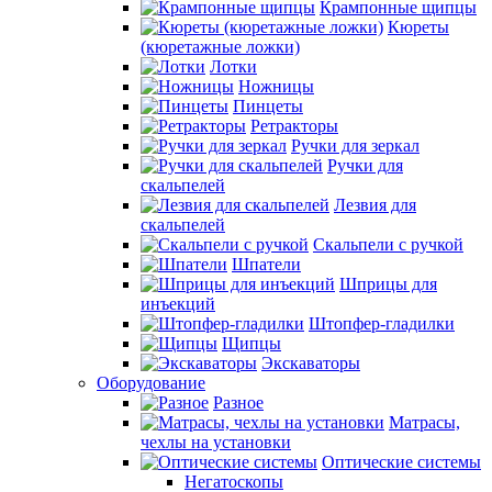
Крампонные щипцы
Кюреты
(кюретажные ложки)
Лотки
Ножницы
Пинцеты
Ретракторы
Ручки для зеркал
Ручки для
скальпелей
Лезвия для
скальпелей
Скальпели с ручкой
Шпатели
Шприцы для
инъекций
Штопфер-гладилки
Щипцы
Экскаваторы
Оборудование
Разное
Матрасы,
чехлы на установки
Оптические системы
Негатоскопы