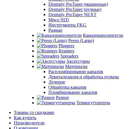
Dentsply ProTaper (машинные)
Dentsply ProTaper (ручные)
Dentsply ProTaper NEXT
Mtwo NiTi
Инструменты FKG
Разные
Каналонаполнители
Peeso (Largo)
Pluggers
Reamers
Spreaders
Аксессуары
Материалы
Распломбирование каналов
Девитализация и обработка пульпы
Лечение
Обработка каналов
Пломбирование каналов
Разное
Термогуттаперча
Товары со скидками
Как купить
Производители
О компании