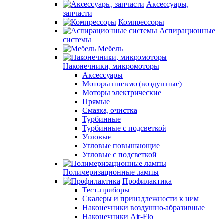
Аксессуары,
запчасти
Компрессоры
Аспирационные
системы
Мебель
Наконечники, микромоторы
Аксессуары
Моторы пневмо (воздушные)
Моторы электрические
Прямые
Смазка, очистка
Турбинные
Турбинные с подсветкой
Угловые
Угловые повышающие
Угловые с подсветкой
Полимеризационные лампы
Профилактика
Тест-приборы
Скалеры и принадлежности к ним
Наконечники воздушно-абразивные
Наконечники Air-Flo