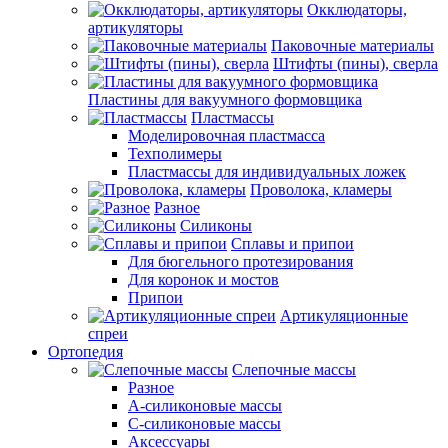
Окклюдаторы,
артикуляторы
Паковочные материалы
Штифты (пины), сверла
Пластины для вакуумного формовщика
Пластмассы
Моделировочная пластмасса
Техполимеры
Пластмассы для индивидуальных ложек
Проволока, кламеры
Разное
Силиконы
Сплавы и припои
Для бюгельного протезирования
Для коронок и мостов
Припои
Артикуляционные
спреи
Ортопедия
Слепочные массы
Разное
А-силиконовые массы
С-силиконовые массы
Аксессуары