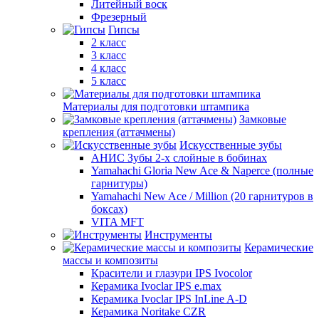
Литейный воск
Фрезерный
Гипсы
2 класс
3 класс
4 класс
5 класс
Материалы для подготовки штампика
Замковые
крепления (аттачмены)
Искусственные зубы
АНИС Зубы 2-х слойные в бобинах
Yamahachi Gloria New Ace & Naperce (полные
гарнитуры)
Yamahachi New Ace / Million (20 гарнитуров в
боксах)
VITA MFT
Инструменты
Керамические
массы и композиты
Красители и глазури IPS Ivocolor
Керамика Ivoclar IPS e.max
Керамика Ivoclar IPS InLine A-D
Керамика Noritake CZR