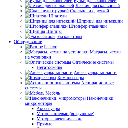
Ручки для скальпелей
Лезвия для скальпелей
Скальпели с ручкой
Шпатели
Шприцы для инъекций
Штопфер-гладилки
Щипцы
Экскаваторы
Оборудование
Разное
Матрасы, чехлы
на установки
Оптические системы
Негатоскопы
Аксессуары, запчасти
Компрессоры
Аспирационные
системы
Мебель
Наконечники,
микромоторы
Аксессуары
Моторы пневмо (воздушные)
Моторы электрические
Прямые