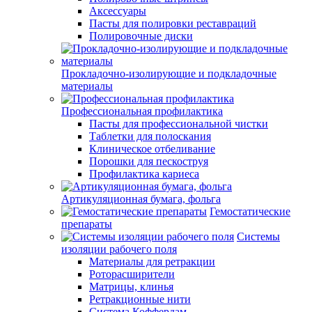
Аксессуары
Пасты для полировки реставраций
Полировочные диски
Прокладочно-изолирующие и подкладочные
материалы
Профессиональная профилактика
Пасты для профессиональной чистки
Таблетки для полоскания
Клиническое отбеливание
Порошки для пескоструя
Профилактика кариеса
Артикуляционная бумага, фольга
Гемостатические
препараты
Системы
изоляции рабочего поля
Материалы для ретракции
Роторасширители
Матрицы, клинья
Ретракционные нити
Система Коффердам