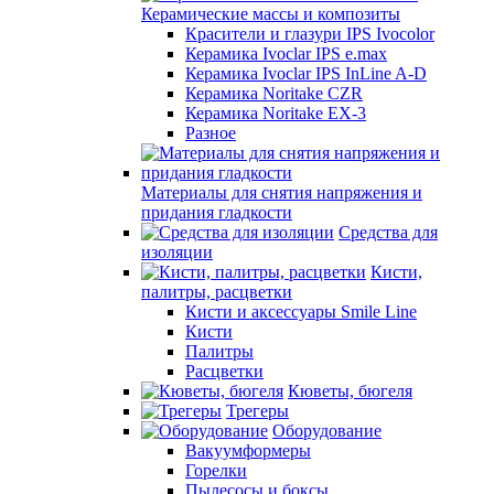
Керамические массы и композиты
Красители и глазури IPS Ivocolor
Керамика Ivoclar IPS e.max
Керамика Ivoclar IPS InLine A-D
Керамика Noritake CZR
Керамика Noritake EX-3
Разное
Материалы для снятия напряжения и
придания гладкости
Средства для
изоляции
Кисти,
палитры, расцветки
Кисти и аксессуары Smile Line
Кисти
Палитры
Расцветки
Кюветы, бюгеля
Трегеры
Оборудование
Вакуумформеры
Горелки
Пылесосы и боксы