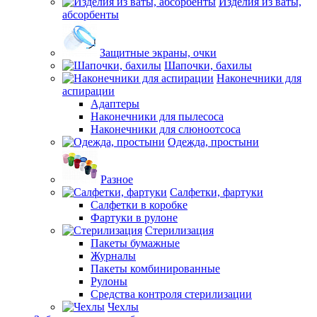
Изделия из ваты,
абсорбенты
Защитные экраны, очки
Шапочки, бахилы
Наконечники для
аспирации
Адаптеры
Наконечники для пылесоса
Наконечники для слюноотсоса
Одежда, простыни
Разное
Салфетки, фартуки
Салфетки в коробке
Фартуки в рулоне
Стерилизация
Пакеты бумажные
Журналы
Пакеты комбинированные
Рулоны
Средства контроля стерилизации
Чехлы