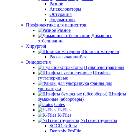
Разное
Апекслокаторы
Обтурация
Эндомоторы
Профилактика для пациентов
Разное
Домашнее
отбеливание
Хирургия
Шовный материал
Рассасывающийся
Эндодонтия
Пульпоэкстракторы
Штифты
гуттаперчивые
Файлы для
ультразвука
Штифты
бумажные (абсорберы)
Gates
H-Files
K-Files
NiTi инструменты
SOCO файлы
Dentsply ProFile