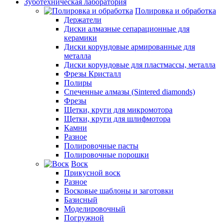
Зуботехническая лаборатория
Полировка и обработка
Держатели
Диски алмазные сепарационные для
керамики
Диски корундовые армированные для
металла
Диски корундовые для пластмассы, металла
Фрезы Кристалл
Полиры
Спеченные алмазы (Sintered diamonds)
Фрезы
Щетки, круги для микромотора
Щетки, круги для шлифмотора
Камни
Разное
Полировочные пасты
Полировочные порошки
Воск
Прикусной воск
Разное
Восковые шаблоны и заготовки
Базисный
Моделировочный
Погружной