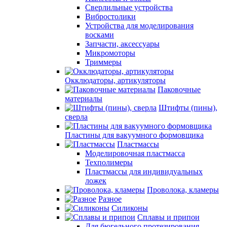
Сверлильные устройства
Вибростолики
Устройства для моделирования
восками
Запчасти, аксессуары
Микромоторы
Триммеры
Окклюдаторы, артикуляторы
Паковочные
материалы
Штифты (пины),
сверла
Пластины для вакуумного формовщика
Пластмассы
Моделировочная пластмасса
Техполимеры
Пластмассы для индивидуальных
ложек
Проволока, кламеры
Разное
Силиконы
Сплавы и припои
Для бюгельного протезирования