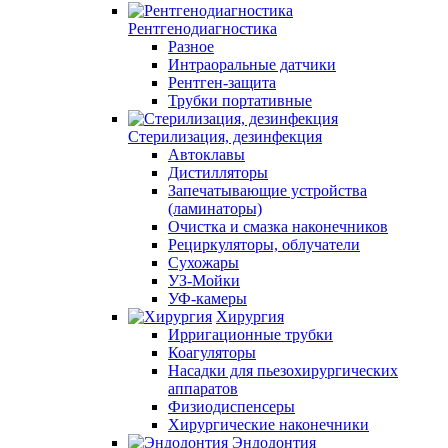
Рентгенодиагностика
Разное
Интраоральные датчики
Рентген-защита
Трубки портативные
Стерилизация, дезинфекция
Автоклавы
Дистилляторы
Запечатывающие устройства
(ламинаторы)
Очистка и смазка наконечников
Рециркуляторы, облучатели
Сухожары
УЗ-Мойки
УФ-камеры
Хирургия
Ирригационные трубки
Коагуляторы
Насадки для пьезохирургических
аппаратов
Физиодиспенсеры
Хирургические наконечники
Эндодонтия