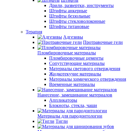
Штифты
Дрили, развертки, инструменты
Штифты анкерные
Штифты беззольные
Штифты стекловолоконные
Штифты титановые
Терапия
Адгезивы
Протравочные гели
Пломбировочные материалы
Пломбировочные цементы
Сопутствующие материалы
Материалы светового отверждения
Жидкотекучие материалы
Материалы химического отверждения
Временные материалы
Нанесение, замешивание материалов
Аппликаторы
Блокноты, стекла, чаши
Материалы для пародонтологии
Тигли