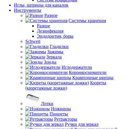
Иглы, шприцы для каналов
Инструменты
Разное
Системы хранения
Разное
Дезинфекция
Эндодонтия, боры
Schwert
Гладилки
Зажимы
Зеркала
Зонды
Иглодержатели
Коронкосниматели
Крампонные щипцы
Кюреты
(кюретажные ложки)
Лотки
Ножницы
Пинцеты
Ретракторы
Ручки для зеркал