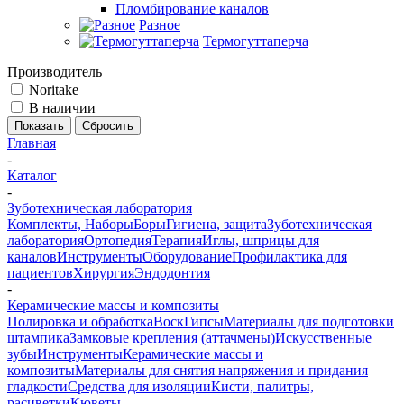
Пломбирование каналов
Разное
Термогуттаперча
Производитель
Noritake
В наличии
Сбросить
Главная
-
Каталог
-
Зуботехническая лаборатория
Комплекты, Наборы
Боры
Гигиена, защита
Зуботехническая
лаборатория
Ортопедия
Терапия
Иглы, шприцы для
каналов
Инструменты
Оборудование
Профилактика для
пациентов
Хирургия
Эндодонтия
-
Керамические массы и композиты
Полировка и обработка
Воск
Гипсы
Материалы для подготовки
штампика
Замковые крепления (аттачмены)
Искусственные
зубы
Инструменты
Керамические массы и
композиты
Материалы для снятия напряжения и придания
гладкости
Средства для изоляции
Кисти, палитры,
расцветки
Кюветы,