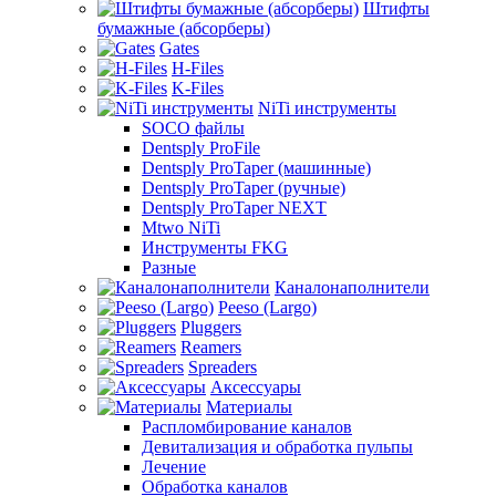
Штифты
бумажные (абсорберы)
Gates
H-Files
K-Files
NiTi инструменты
SOCO файлы
Dentsply ProFile
Dentsply ProTaper (машинные)
Dentsply ProTaper (ручные)
Dentsply ProTaper NEXT
Mtwo NiTi
Инструменты FKG
Разные
Каналонаполнители
Peeso (Largo)
Pluggers
Reamers
Spreaders
Аксессуары
Материалы
Распломбирование каналов
Девитализация и обработка пульпы
Лечение
Обработка каналов