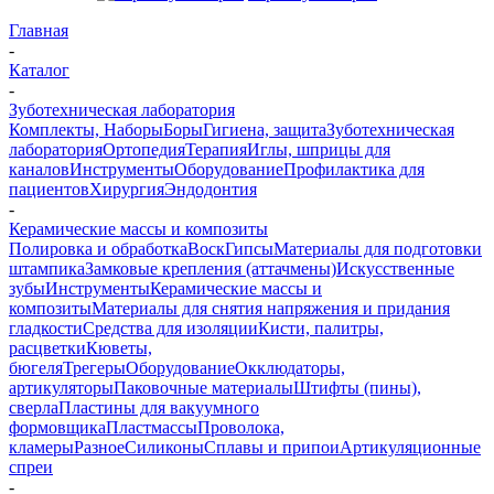
Главная
-
Каталог
-
Зуботехническая лаборатория
Комплекты, Наборы
Боры
Гигиена, защита
Зуботехническая
лаборатория
Ортопедия
Терапия
Иглы, шприцы для
каналов
Инструменты
Оборудование
Профилактика для
пациентов
Хирургия
Эндодонтия
-
Керамические массы и композиты
Полировка и обработка
Воск
Гипсы
Материалы для подготовки
штампика
Замковые крепления (аттачмены)
Искусственные
зубы
Инструменты
Керамические массы и
композиты
Материалы для снятия напряжения и придания
гладкости
Средства для изоляции
Кисти, палитры,
расцветки
Кюветы,
бюгеля
Трегеры
Оборудование
Окклюдаторы,
артикуляторы
Паковочные материалы
Штифты (пины),
сверла
Пластины для вакуумного
формовщика
Пластмассы
Проволока,
кламеры
Разное
Силиконы
Сплавы и припои
Артикуляционные
спреи
-