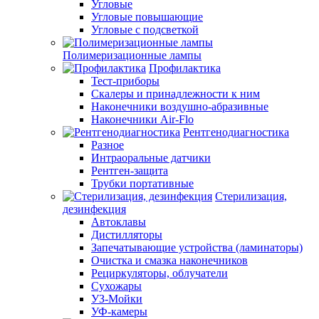
Угловые
Угловые повышающие
Угловые с подсветкой
Полимеризационные лампы
Профилактика
Тест-приборы
Скалеры и принадлежности к ним
Наконечники воздушно-абразивные
Наконечники Air-Flo
Рентгенодиагностика
Разное
Интраоральные датчики
Рентген-защита
Трубки портативные
Стерилизация,
дезинфекция
Автоклавы
Дистилляторы
Запечатывающие устройства (ламинаторы)
Очистка и смазка наконечников
Рециркуляторы, облучатели
Сухожары
УЗ-Мойки
УФ-камеры