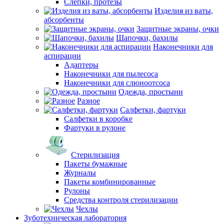
Слепки, протезы
Изделия из ваты,
абсорбенты
Защитные экраны, очки
Шапочки, бахилы
Наконечники для
аспирации
Адаптеры
Наконечники для пылесоса
Наконечники для слюноотсоса
Одежда, простыни
Разное
Салфетки, фартуки
Салфетки в коробке
Фартуки в рулоне
Стерилизация
Пакеты бумажные
Журналы
Пакеты комбинированные
Рулоны
Средства контроля стерилизации
Чехлы
Зуботехническая лаборатория