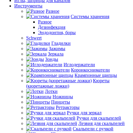
Иглы, шприцы для каналов
Инструменты
Разное
Системы хранения
Разное
Дезинфекция
Эндодонтия, боры
Schwert
Гладилки
Зажимы
Зеркала
Зонды
Иглодержатели
Коронкосниматели
Крампонные щипцы
Кюреты
(кюретажные ложки)
Лотки
Ножницы
Пинцеты
Ретракторы
Ручки для зеркал
Ручки для скальпелей
Лезвия для скальпелей
Скальпели с ручкой