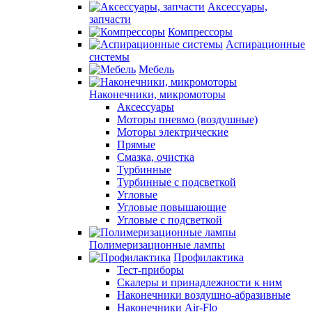
Аксессуары,
запчасти
Компрессоры
Аспирационные
системы
Мебель
Наконечники, микромоторы
Аксессуары
Моторы пневмо (воздушные)
Моторы электрические
Прямые
Смазка, очистка
Турбинные
Турбинные с подсветкой
Угловые
Угловые повышающие
Угловые с подсветкой
Полимеризационные лампы
Профилактика
Тест-приборы
Скалеры и принадлежности к ним
Наконечники воздушно-абразивные
Наконечники Air-Flo