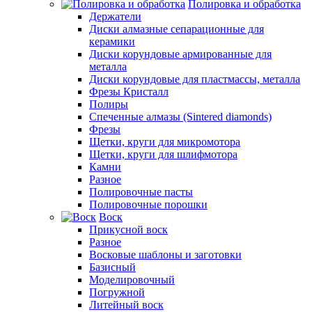
Полировка и обработка
Держатели
Диски алмазные сепарационные для
керамики
Диски корундовые армированные для
металла
Диски корундовые для пластмассы, металла
Фрезы Кристалл
Полиры
Спеченные алмазы (Sintered diamonds)
Фрезы
Щетки, круги для микромотора
Щетки, круги для шлифмотора
Камни
Разное
Полировочные пасты
Полировочные порошки
Воск
Прикусной воск
Разное
Восковые шаблоны и заготовки
Базисный
Моделировочный
Погружной
Литейный воск