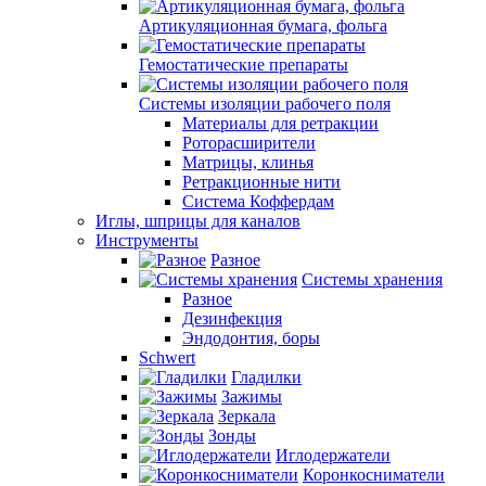
Артикуляционная бумага, фольга
Гемостатические препараты
Системы изоляции рабочего поля
Материалы для ретракции
Роторасширители
Матрицы, клинья
Ретракционные нити
Система Коффердам
Иглы, шприцы для каналов
Инструменты
Разное
Системы хранения
Разное
Дезинфекция
Эндодонтия, боры
Schwert
Гладилки
Зажимы
Зеркала
Зонды
Иглодержатели
Коронкосниматели