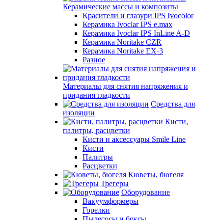
Керамические массы и композиты
Красители и глазури IPS Ivocolor
Керамика Ivoclar IPS e.max
Керамика Ivoclar IPS InLine A-D
Керамика Noritake CZR
Керамика Noritake EX-3
Разное
Материалы для снятия напряжения и
придания гладкости
Средства для
изоляции
Кисти,
палитры, расцветки
Кисти и аксессуары Smile Line
Кисти
Палитры
Расцветки
Кюветы, бюгеля
Трегеры
Оборудование
Вакуумформеры
Горелки
Пылесосы и боксы