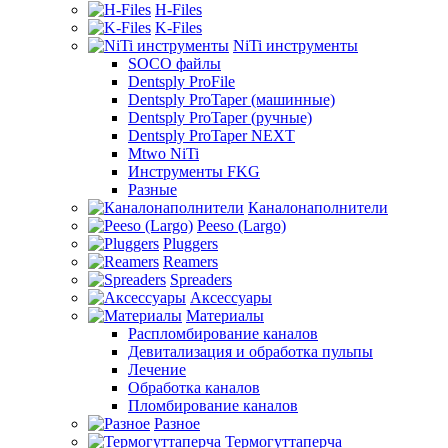
H-Files
K-Files
NiTi инструменты
SOCO файлы
Dentsply ProFile
Dentsply ProTaper (машинные)
Dentsply ProTaper (ручные)
Dentsply ProTaper NEXT
Mtwo NiTi
Инструменты FKG
Разные
Каналонаполнители
Peeso (Largo)
Pluggers
Reamers
Spreaders
Аксессуары
Материалы
Распломбирование каналов
Девитализация и обработка пульпы
Лечение
Обработка каналов
Пломбирование каналов
Разное
Термогуттаперча