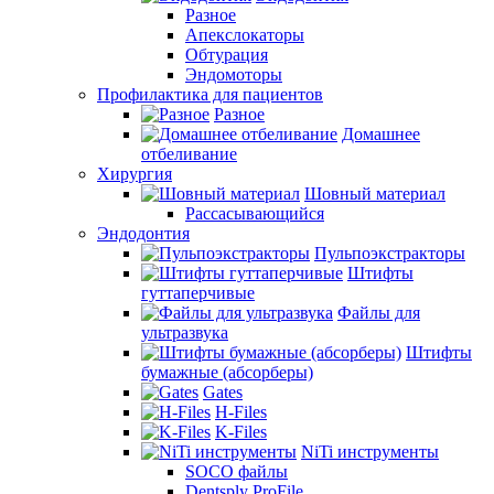
Разное
Апекслокаторы
Обтурация
Эндомоторы
Профилактика для пациентов
Разное
Домашнее
отбеливание
Хирургия
Шовный материал
Рассасывающийся
Эндодонтия
Пульпоэкстракторы
Штифты
гуттаперчивые
Файлы для
ультразвука
Штифты
бумажные (абсорберы)
Gates
H-Files
K-Files
NiTi инструменты
SOCO файлы
Dentsply ProFile