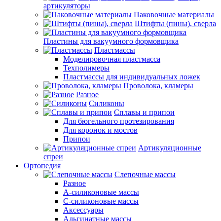
артикуляторы
Паковочные материалы
Штифты (пины), сверла
Пластины для вакуумного формовщика
Пластмассы
Моделировочная пластмасса
Техполимеры
Пластмассы для индивидуальных ложек
Проволока, кламеры
Разное
Силиконы
Сплавы и припои
Для бюгельного протезирования
Для коронок и мостов
Припои
Артикуляционные
спреи
Ортопедия
Слепочные массы
Разное
А-силиконовые массы
С-силиконовые массы
Аксессуары
Альгинатные массы