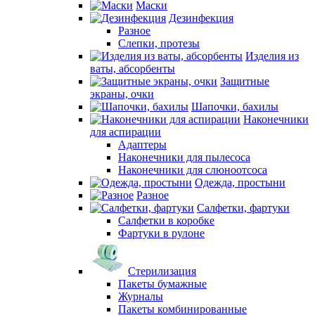
Маски
Дезинфекция
Разное
Слепки, протезы
Изделия из
ваты, абсорбенты
Защитные
экраны, очки
Шапочки, бахилы
Наконечники
для аспирации
Адаптеры
Наконечники для пылесоса
Наконечники для слюноотсоса
Одежда, простыни
Разное
Салфетки, фартуки
Салфетки в коробке
Фартуки в рулоне
Стерилизация
Пакеты бумажные
Журналы
Пакеты комбинированные