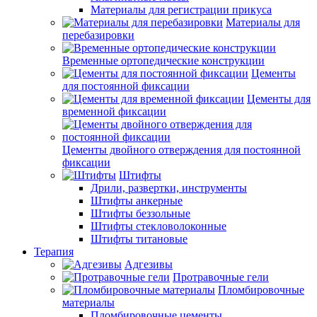
Материалы для регистрации прикуса
Материалы для
перебазировки
Временные ортопедические конструкции
Цементы
для постоянной фиксации
Цементы для
временной фиксации
Цементы двойного отверждения для постоянной
фиксации
Штифты
Дрили, развертки, инструменты
Штифты анкерные
Штифты беззольные
Штифты стекловолоконные
Штифты титановые
Терапия
Адгезивы
Протравочные гели
Пломбировочные
материалы
Пломбировочные цементы