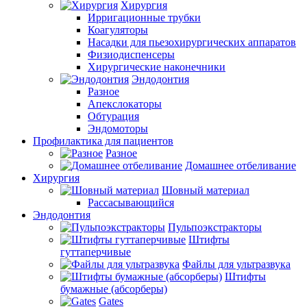
Хирургия
Ирригационные трубки
Коагуляторы
Насадки для пьезохирургических аппаратов
Физиодиспенсеры
Хирургические наконечники
Эндодонтия
Разное
Апекслокаторы
Обтурация
Эндомоторы
Профилактика для пациентов
Разное
Домашнее отбеливание
Хирургия
Шовный материал
Рассасывающийся
Эндодонтия
Пульпоэкстракторы
Штифты
гуттаперчивые
Файлы для ультразвука
Штифты
бумажные (абсорберы)
Gates