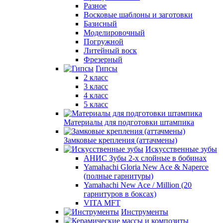
Разное
Восковые шаблоны и заготовки
Базисный
Моделировочный
Погружной
Литейный воск
Фрезерный
Гипсы
2 класс
3 класс
4 класс
5 класс
Материалы для подготовки штампика
Замковые крепления (аттачмены)
Искусственные зубы
АНИС Зубы 2-х слойные в бобинах
Yamahachi Gloria New Ace & Naperce
(полные гарнитуры)
Yamahachi New Ace / Million (20
гарнитуров в боксах)
VITA MFT
Инструменты