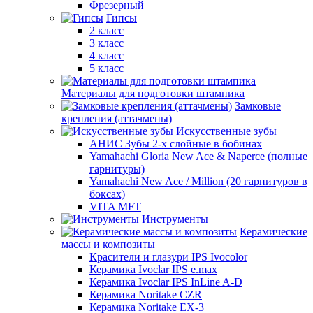
Фрезерный
Гипсы
2 класс
3 класс
4 класс
5 класс
Материалы для подготовки штампика
Замковые
крепления (аттачмены)
Искусственные зубы
АНИС Зубы 2-х слойные в бобинах
Yamahachi Gloria New Ace & Naperce (полные
гарнитуры)
Yamahachi New Ace / Million (20 гарнитуров в
боксах)
VITA MFT
Инструменты
Керамические
массы и композиты
Красители и глазури IPS Ivocolor
Керамика Ivoclar IPS e.max
Керамика Ivoclar IPS InLine A-D
Керамика Noritake CZR
Керамика Noritake EX-3