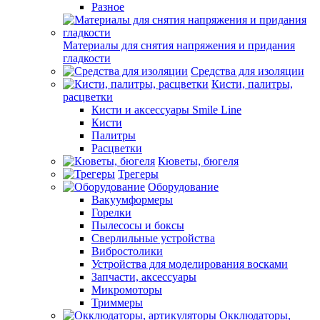
Разное
Материалы для снятия напряжения и придания
гладкости
Средства для изоляции
Кисти, палитры,
расцветки
Кисти и аксессуары Smile Line
Кисти
Палитры
Расцветки
Кюветы, бюгеля
Трегеры
Оборудование
Вакуумформеры
Горелки
Пылесосы и боксы
Сверлильные устройства
Вибростолики
Устройства для моделирования восками
Запчасти, аксессуары
Микромоторы
Триммеры
Окклюдаторы,