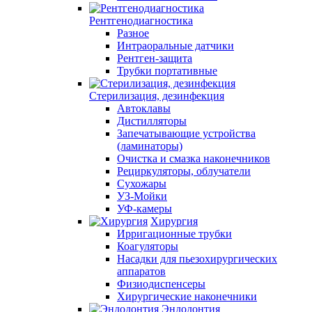
Рентгенодиагностика
Разное
Интраоральные датчики
Рентген-защита
Трубки портативные
Стерилизация, дезинфекция
Автоклавы
Дистилляторы
Запечатывающие устройства
(ламинаторы)
Очистка и смазка наконечников
Рециркуляторы, облучатели
Сухожары
УЗ-Мойки
УФ-камеры
Хирургия
Ирригационные трубки
Коагуляторы
Насадки для пьезохирургических
аппаратов
Физиодиспенсеры
Хирургические наконечники
Эндодонтия