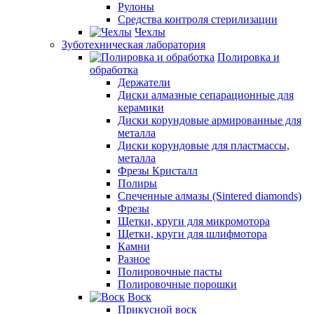
Рулоны
Средства контроля стерилизации
Чехлы
Зуботехническая лаборатория
Полировка и
обработка
Держатели
Диски алмазные сепарационные для
керамики
Диски корундовые армированные для
металла
Диски корундовые для пластмассы,
металла
Фрезы Кристалл
Полиры
Спеченные алмазы (Sintered diamonds)
Фрезы
Щетки, круги для микромотора
Щетки, круги для шлифмотора
Камни
Разное
Полировочные пасты
Полировочные порошки
Воск
Прикусной воск