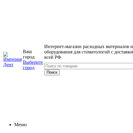
Интернет-магазин расходных материалов и
Ваш
оборудования для стоматологий с доставко
город
всей РФ
Выберите
город
Меню