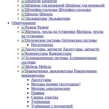
Шпатели
Шприцы для инъекций
Штопфер-гладилки
Щипцы
Экскаваторы
Оборудование
Разное
Матрасы, чехлы
на установки
Оптические системы
Негатоскопы
Аксессуары, запчасти
Компрессоры
Аспирационные
системы
Мебель
Наконечники,
микромоторы
Аксессуары
Моторы пневмо (воздушные)
Моторы электрические
Прямые
Смазка, очистка
Турбинные
Турбинные с подсветкой