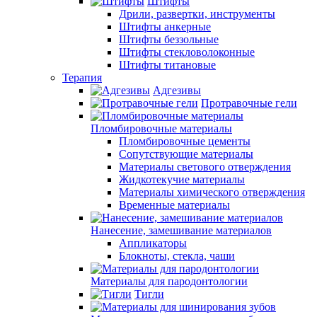
Штифты
Дрили, развертки, инструменты
Штифты анкерные
Штифты беззольные
Штифты стекловолоконные
Штифты титановые
Терапия
Адгезивы
Протравочные гели
Пломбировочные материалы
Пломбировочные цементы
Сопутствующие материалы
Материалы светового отверждения
Жидкотекучие материалы
Материалы химического отверждения
Временные материалы
Нанесение, замешивание материалов
Аппликаторы
Блокноты, стекла, чаши
Материалы для пародонтологии
Тигли