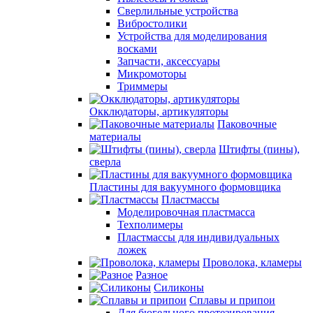
Сверлильные устройства
Вибростолики
Устройства для моделирования
восками
Запчасти, аксессуары
Микромоторы
Триммеры
Окклюдаторы, артикуляторы
Паковочные
материалы
Штифты (пины),
сверла
Пластины для вакуумного формовщика
Пластмассы
Моделировочная пластмасса
Техполимеры
Пластмассы для индивидуальных
ложек
Проволока, кламеры
Разное
Силиконы
Сплавы и припои
Для бюгельного протезирования