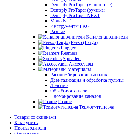
Dentsply ProTaper (машинные)
Dentsply ProTaper (ручные)
Dentsply ProTaper NEXT
Mtwo NiTi
Инструменты FKG
Разные
Каналонаполнители
Peeso (Largo)
Pluggers
Reamers
Spreaders
Аксессуары
Материалы
Распломбирование каналов
Девитализация и обработка пульпы
Лечение
Обработка каналов
Пломбирование каналов
Разное
Термогуттаперча
Товары со скидками
Как купить
Производители
О компании