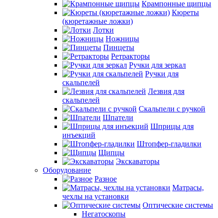
Крампонные щипцы
Кюреты
(кюретажные ложки)
Лотки
Ножницы
Пинцеты
Ретракторы
Ручки для зеркал
Ручки для
скальпелей
Лезвия для
скальпелей
Скальпели с ручкой
Шпатели
Шприцы для
инъекций
Штопфер-гладилки
Щипцы
Экскаваторы
Оборудование
Разное
Матрасы,
чехлы на установки
Оптические системы
Негатоскопы