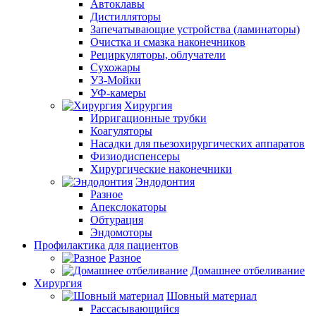
Автоклавы
Дистилляторы
Запечатывающие устройства (ламинаторы)
Очистка и смазка наконечников
Рециркуляторы, облучатели
Сухожары
УЗ-Мойки
УФ-камеры
Хирургия
Ирригационные трубки
Коагуляторы
Насадки для пьезохирургических аппаратов
Физиодиспенсеры
Хирургические наконечники
Эндодонтия
Разное
Апекслокаторы
Обтурация
Эндомоторы
Профилактика для пациентов
Разное
Домашнее отбеливание
Хирургия
Шовный материал
Рассасывающийся