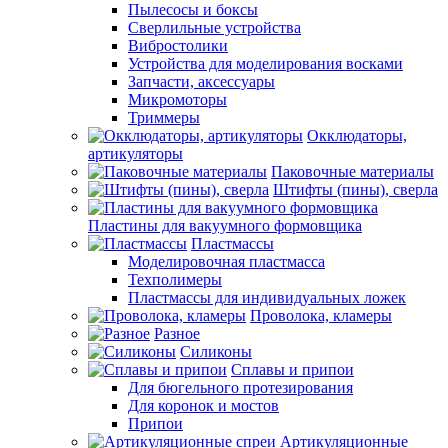
Пылесосы и боксы
Сверлильные устройства
Вибростолики
Устройства для моделирования восками
Запчасти, аксессуары
Микромоторы
Триммеры
Окклюдаторы,
артикуляторы
Паковочные материалы
Штифты (пины), сверла
Пластины для вакуумного формовщика
Пластмассы
Моделировочная пластмасса
Техполимеры
Пластмассы для индивидуальных ложек
Проволока, кламеры
Разное
Силиконы
Сплавы и припои
Для бюгельного протезирования
Для коронок и мостов
Припои
Артикуляционные