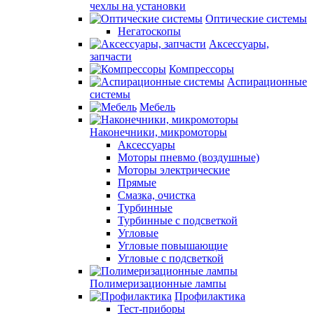
чехлы на установки
Оптические системы
Негатоскопы
Аксессуары,
запчасти
Компрессоры
Аспирационные
системы
Мебель
Наконечники, микромоторы
Аксессуары
Моторы пневмо (воздушные)
Моторы электрические
Прямые
Смазка, очистка
Турбинные
Турбинные с подсветкой
Угловые
Угловые повышающие
Угловые с подсветкой
Полимеризационные лампы
Профилактика
Тест-приборы