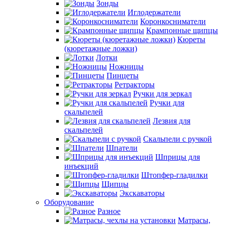
Зонды
Иглодержатели
Коронкосниматели
Крампонные щипцы
Кюреты
(кюретажные ложки)
Лотки
Ножницы
Пинцеты
Ретракторы
Ручки для зеркал
Ручки для
скальпелей
Лезвия для
скальпелей
Скальпели с ручкой
Шпатели
Шприцы для
инъекций
Штопфер-гладилки
Щипцы
Экскаваторы
Оборудование
Разное
Матрасы,