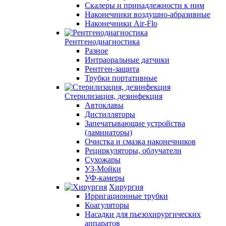
Скалеры и принадлежности к ним
Наконечники воздушно-абразивные
Наконечники Air-Flo
Рентгенодиагностика
Разное
Интраоральные датчики
Рентген-защита
Трубки портативные
Стерилизация, дезинфекция
Автоклавы
Дистилляторы
Запечатывающие устройства
(ламинаторы)
Очистка и смазка наконечников
Рециркуляторы, облучатели
Сухожары
УЗ-Мойки
УФ-камеры
Хирургия
Ирригационные трубки
Коагуляторы
Насадки для пьезохирургических
аппаратов