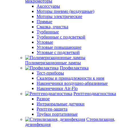
микромоторы
Аксессуары
Моторы пневмо (воздушные)
Моторы электрические
Прямые
Смазка, очистка
Турбинные
Турбинные с подсветкой
Угловые
Угловые повышающие
Угловые с подсветкой
Полимеризационные лампы
Профилактика
Тест-приборы
Скалеры и принадлежности к ним
Наконечники воздушно-абразивные
Наконечники Air-Flo
Рентгенодиагностика
Разное
Интраоральные датчики
Рентген-защита
Трубки портативные
Стерилизация,
дезинфекция