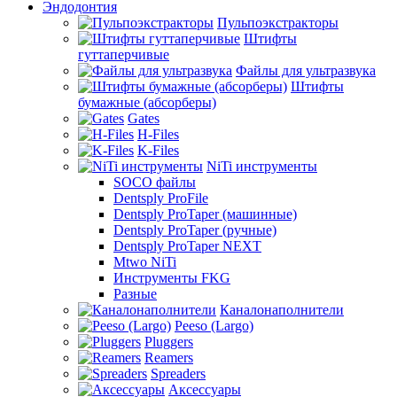
Эндодонтия
Пульпоэкстракторы
Штифты
гуттаперчивые
Файлы для ультразвука
Штифты
бумажные (абсорберы)
Gates
H-Files
K-Files
NiTi инструменты
SOCO файлы
Dentsply ProFile
Dentsply ProTaper (машинные)
Dentsply ProTaper (ручные)
Dentsply ProTaper NEXT
Mtwo NiTi
Инструменты FKG
Разные
Каналонаполнители
Peeso (Largo)
Pluggers
Reamers
Spreaders
Аксессуары