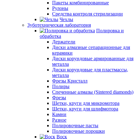
Пакеты комбинированные
Рулоны
Средства контроля стерилизации
Чехлы
Зуботехническая лаборатория
Полировка и
обработка
Держатели
Диски алмазные сепарационные для
керамики
Диски корундовые армированные для
металла
Диски корундовые для пластмассы,
металла
Фрезы Кристалл
Полиры
Спеченные алмазы (Sintered diamonds)
Фрезы
Щетки, круги для микромотора
Щетки, круги для шлифмотора
Камни
Разное
Полировочные пасты
Полировочные порошки
Воск