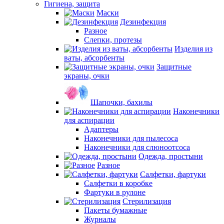
Гигиена, защита
Маски
Дезинфекция
Разное
Слепки, протезы
Изделия из
ваты, абсорбенты
Защитные
экраны, очки
Шапочки, бахилы
Наконечники
для аспирации
Адаптеры
Наконечники для пылесоса
Наконечники для слюноотсоса
Одежда, простыни
Разное
Салфетки, фартуки
Салфетки в коробке
Фартуки в рулоне
Стерилизация
Пакеты бумажные
Журналы