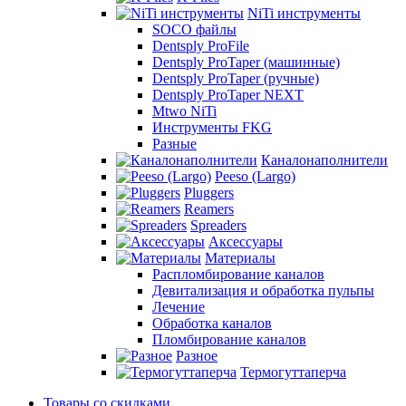
NiTi инструменты
SOCO файлы
Dentsply ProFile
Dentsply ProTaper (машинные)
Dentsply ProTaper (ручные)
Dentsply ProTaper NEXT
Mtwo NiTi
Инструменты FKG
Разные
Каналонаполнители
Peeso (Largo)
Pluggers
Reamers
Spreaders
Аксессуары
Материалы
Распломбирование каналов
Девитализация и обработка пульпы
Лечение
Обработка каналов
Пломбирование каналов
Разное
Термогуттаперча
Товары со скидками