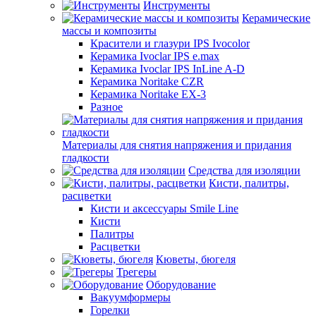
Инструменты
Керамические
массы и композиты
Красители и глазури IPS Ivocolor
Керамика Ivoclar IPS e.max
Керамика Ivoclar IPS InLine A-D
Керамика Noritake CZR
Керамика Noritake EX-3
Разное
Материалы для снятия напряжения и придания
гладкости
Средства для изоляции
Кисти, палитры,
расцветки
Кисти и аксессуары Smile Line
Кисти
Палитры
Расцветки
Кюветы, бюгеля
Трегеры
Оборудование
Вакуумформеры
Горелки