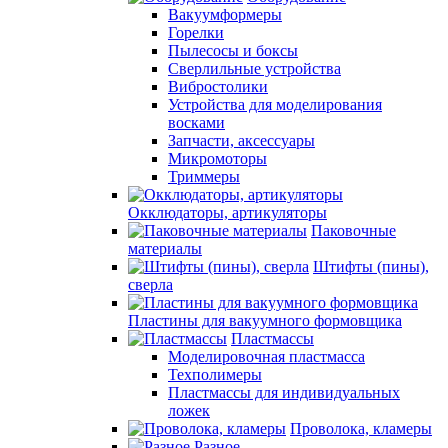
Вакуумформеры
Горелки
Пылесосы и боксы
Сверлильные устройства
Вибростолики
Устройства для моделирования
восками
Запчасти, аксессуары
Микромоторы
Триммеры
Окклюдаторы, артикуляторы
Паковочные
материалы
Штифты (пины),
сверла
Пластины для вакуумного формовщика
Пластмассы
Моделировочная пластмасса
Техполимеры
Пластмассы для индивидуальных
ложек
Проволока, кламеры
Разное