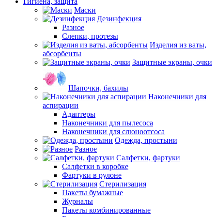
Гигиена, защита
Маски
Дезинфекция
Разное
Слепки, протезы
Изделия из ваты,
абсорбенты
Защитные экраны, очки
Шапочки, бахилы
Наконечники для
аспирации
Адаптеры
Наконечники для пылесоса
Наконечники для слюноотсоса
Одежда, простыни
Разное
Салфетки, фартуки
Салфетки в коробке
Фартуки в рулоне
Стерилизация
Пакеты бумажные
Журналы
Пакеты комбинированные