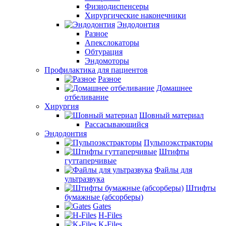
Физиодиспенсеры
Хирургические наконечники
Эндодонтия
Разное
Апекслокаторы
Обтурация
Эндомоторы
Профилактика для пациентов
Разное
Домашнее
отбеливание
Хирургия
Шовный материал
Рассасывающийся
Эндодонтия
Пульпоэкстракторы
Штифты
гуттаперчивые
Файлы для
ультразвука
Штифты
бумажные (абсорберы)
Gates
H-Files
K-Files