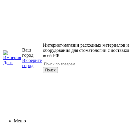
Интернет-магазин расходных материалов и
Ваш
оборудования для стоматологий с доставко
город
всей РФ
Выберите
город
Меню