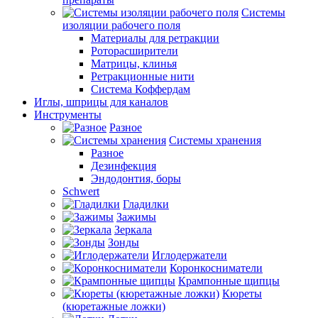
Системы
изоляции рабочего поля
Материалы для ретракции
Роторасширители
Матрицы, клинья
Ретракционные нити
Система Коффердам
Иглы, шприцы для каналов
Инструменты
Разное
Системы хранения
Разное
Дезинфекция
Эндодонтия, боры
Schwert
Гладилки
Зажимы
Зеркала
Зонды
Иглодержатели
Коронкосниматели
Крампонные щипцы
Кюреты
(кюретажные ложки)