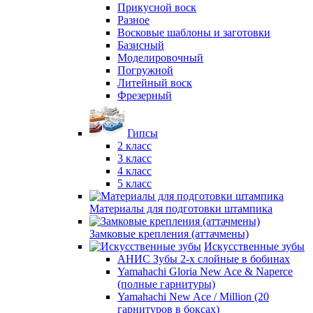
Прикусной воск
Разное
Восковые шаблоны и заготовки
Базисный
Моделировочный
Погружной
Литейный воск
Фрезерный
Гипсы
2 класс
3 класс
4 класс
5 класс
Материалы для подготовки штампика
Замковые крепления (аттачмены)
Искусственные зубы
АНИС Зубы 2-х слойные в бобинах
Yamahachi Gloria New Ace & Naperce
(полные гарнитуры)
Yamahachi New Ace / Million (20
гарнитуров в боксах)