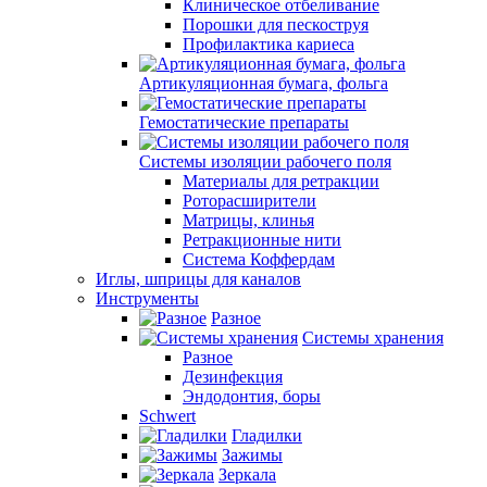
Клиническое отбеливание
Порошки для пескоструя
Профилактика кариеса
Артикуляционная бумага, фольга
Гемостатические препараты
Системы изоляции рабочего поля
Материалы для ретракции
Роторасширители
Матрицы, клинья
Ретракционные нити
Система Коффердам
Иглы, шприцы для каналов
Инструменты
Разное
Системы хранения
Разное
Дезинфекция
Эндодонтия, боры
Schwert
Гладилки
Зажимы
Зеркала