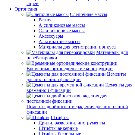
спреи
Ортопедия
Слепочные массы
Разное
А-силиконовые массы
С-силиконовые массы
Аксессуары
Альгинатные массы
Материалы для регистрации прикуса
Материалы для
перебазировки
Временные ортопедические конструкции
Цементы
для постоянной фиксации
Цементы для
временной фиксации
Цементы двойного отверждения для постоянной
фиксации
Штифты
Дрили, развертки, инструменты
Штифты анкерные
Штифты беззольные