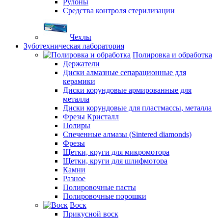
Рулоны
Средства контроля стерилизации
Чехлы
Зуботехническая лаборатория
Полировка и обработка
Держатели
Диски алмазные сепарационные для
керамики
Диски корундовые армированные для
металла
Диски корундовые для пластмассы, металла
Фрезы Кристалл
Полиры
Спеченные алмазы (Sintered diamonds)
Фрезы
Щетки, круги для микромотора
Щетки, круги для шлифмотора
Камни
Разное
Полировочные пасты
Полировочные порошки
Воск
Прикусной воск