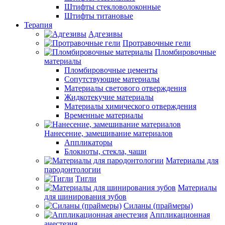
Штифты стекловолоконные
Штифты титановые
Терапия
Адгезивы
Протравочные гели
Пломбировочные
материалы
Пломбировочные цементы
Сопутствующие материалы
Материалы светового отверждения
Жидкотекучие материалы
Материалы химического отверждения
Временные материалы
Нанесение, замешивание материалов
Аппликаторы
Блокноты, стекла, чаши
Материалы для
пародонтологии
Тигли
Материалы
для шинирования зубов
Силаны (праймеры)
Аппликационная
анестезия