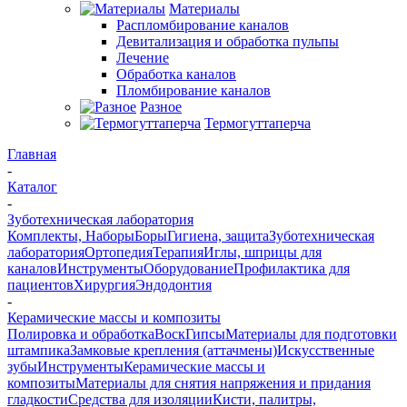
Материалы
Распломбирование каналов
Девитализация и обработка пульпы
Лечение
Обработка каналов
Пломбирование каналов
Разное
Термогуттаперча
Главная
-
Каталог
-
Зуботехническая лаборатория
Комплекты, Наборы
Боры
Гигиена, защита
Зуботехническая
лаборатория
Ортопедия
Терапия
Иглы, шприцы для
каналов
Инструменты
Оборудование
Профилактика для
пациентов
Хирургия
Эндодонтия
-
Керамические массы и композиты
Полировка и обработка
Воск
Гипсы
Материалы для подготовки
штампика
Замковые крепления (аттачмены)
Искусственные
зубы
Инструменты
Керамические массы и
композиты
Материалы для снятия напряжения и придания
гладкости
Средства для изоляции
Кисти, палитры,