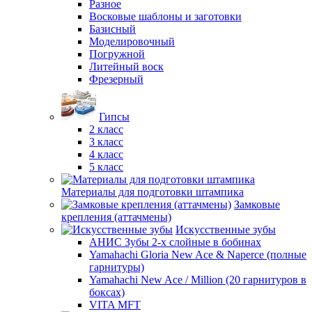
Разное
Восковые шаблоны и заготовки
Базисный
Моделировочный
Погружной
Литейный воск
Фрезерный
Гипсы
2 класс
3 класс
4 класс
5 класс
Материалы для подготовки штампика
Замковые
крепления (аттачмены)
Искусственные зубы
АНИС Зубы 2-х слойные в бобинах
Yamahachi Gloria New Ace & Naperce (полные
гарнитуры)
Yamahachi New Ace / Million (20 гарнитуров в
боксах)
VITA MFT