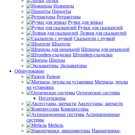
Лотки
Ножницы
Пинцеты
Ретракторы
Ручки для зеркал
Ручки для скальпелей
Лезвия для скальпелей
Скальпели с ручкой
Шпатели
Шприцы для инъекций
Штопфер-гладилки
Щипцы
Экскаваторы
Оборудование
Разное
Матрасы, чехлы
на установки
Оптические системы
Негатоскопы
Аксессуары, запчасти
Компрессоры
Аспирационные
системы
Мебель
Наконечники,