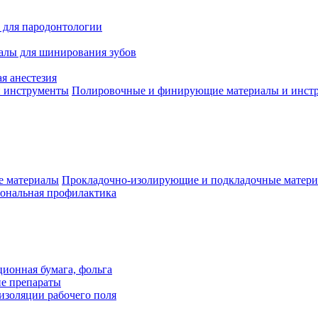
 для пародонтологии
алы для шинирования зубов
я анестезия
Полировочные и финирующие материалы и инст
Прокладочно-изолирующие и подкладочные матер
ональная профилактика
ионная бумага, фольга
ие препараты
изоляции рабочего поля