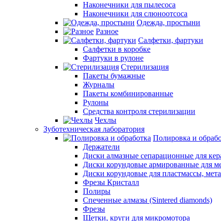
Наконечники для пылесоса
Наконечники для слюноотсоса
Одежда, простыни
Разное
Салфетки, фартуки
Салфетки в коробке
Фартуки в рулоне
Стерилизация
Пакеты бумажные
Журналы
Пакеты комбинированные
Рулоны
Средства контроля стерилизации
Чехлы
Зуботехническая лаборатория
Полировка и обраб
Держатели
Диски алмазные сепарационные для ке
Диски корундовые армированные для м
Диски корундовые для пластмассы, мет
Фрезы Кристалл
Полиры
Спеченные алмазы (Sintered diamonds)
Фрезы
Щетки, круги для микромотора