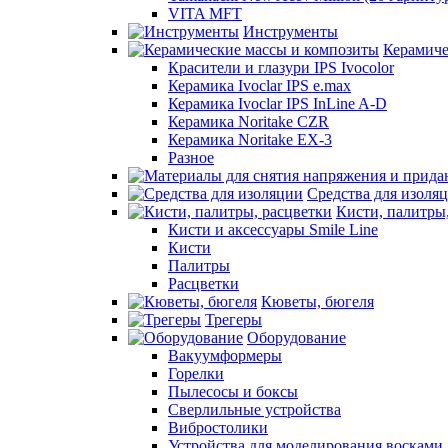
VITA MFT
Инструменты
Керамиче
Красители и глазури IPS Ivocolor
Керамика Ivoclar IPS e.max
Керамика Ivoclar IPS InLine A-D
Керамика Noritake CZR
Керамика Noritake EX-3
Разное
Средства для изоля
Кисти, палитры
Кисти и аксессуары Smile Line
Кисти
Палитры
Расцветки
Кюветы, бюгеля
Трегеры
Оборудование
Вакуумформеры
Горелки
Пылесосы и боксы
Сверлильные устройства
Вибростолики
Устройства для моделирования восками