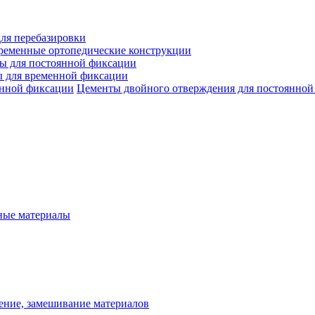
ля перебазировки
ременные ортопедические конструкции
ы для постоянной фиксации
 для временной фиксации
Цементы двойного отверждения для постоянной
ые материалы
ение, замешивание материалов