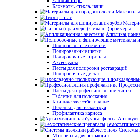
Аппликаторы
Блокноты, стекла, чаши
Материалы
Тигли
Матери
Силаны (праймеры)
Аппликационна
Полировальные резинки
Полировальные щетки
Полировочные штрипсы
Аксессуары
Пасты для полировки реставраций
Полировочные диски
Професси
Пасты для профессиональной чистки
Таблетки для полоскания
Клиническое отбеливание
Порошки для пескоструя
Профилактика кариеса
Артикуляц
Гемостатическ
Системы 
Материалы для ретракции