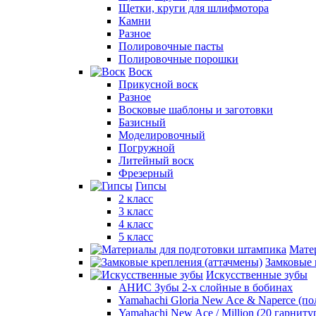
Щетки, круги для шлифмотора
Камни
Разное
Полировочные пасты
Полировочные порошки
Воск
Прикусной воск
Разное
Восковые шаблоны и заготовки
Базисный
Моделировочный
Погружной
Литейный воск
Фрезерный
Гипсы
2 класс
3 класс
4 класс
5 класс
Мате
Замковые 
Искусственные зубы
АНИС Зубы 2-х слойные в бобинах
Yamahachi Gloria New Ace & Naperce (п
Yamahachi New Ace / Million (20 гарниту