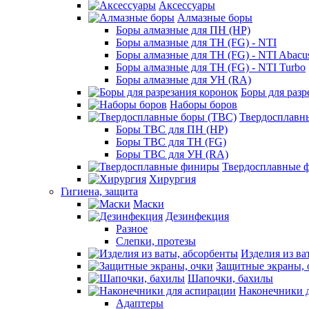
Аксессуары
Алмазные боры
Боры алмазные для ПН (HP)
Боры алмазные для ТН (FG) - NTI
Боры алмазные для ТН (FG) - NTI Abacu
Боры алмазные для ТН (FG) - NTI Turbo
Боры алмазные для УН (RA)
Боры для разр
Наборы боров
Твердосплавн
Боры ТВС для ПН (HP)
Боры ТВС для ТН (FG)
Боры ТВС для УН (RA)
Твердосплавные 
Хирургия
Гигиена, защита
Маски
Дезинфекция
Разное
Слепки, протезы
Изделия из ва
Защитные экраны, 
Шапочки, бахилы
Наконечники 
Адаптеры