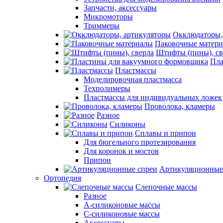
Запчасти, аксессуары
Микромоторы
Триммеры
Окклюдаторы,
Паковочные матер
Штифты (пины), св
Пла
Пластмассы
Моделировочная пластмасса
Техполимеры
Пластмассы для индивидуальных ложек
Проволока, кламеры
Разное
Силиконы
Сплавы и припои
Для бюгельного протезирования
Для коронок и мостов
Припои
Артикуляционные
Ортопедия
Слепочные массы
Разное
А-силиконовые массы
С-силиконовые массы
Аксессуары