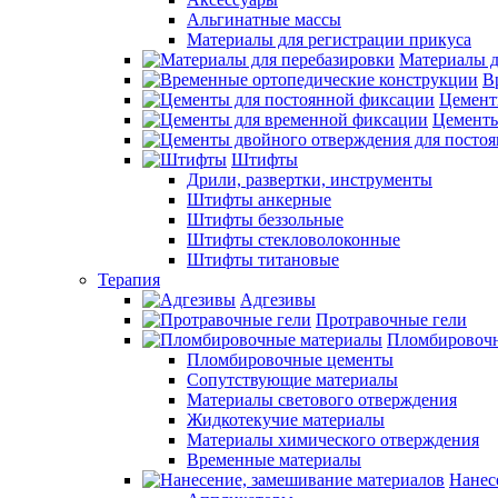
Альгинатные массы
Материалы для регистрации прикуса
Материалы д
В
Цемент
Цементы
Штифты
Дрили, развертки, инструменты
Штифты анкерные
Штифты беззольные
Штифты стекловолоконные
Штифты титановые
Терапия
Адгезивы
Протравочные гели
Пломбировочн
Пломбировочные цементы
Сопутствующие материалы
Материалы светового отверждения
Жидкотекучие материалы
Материалы химического отверждения
Временные материалы
Нанес