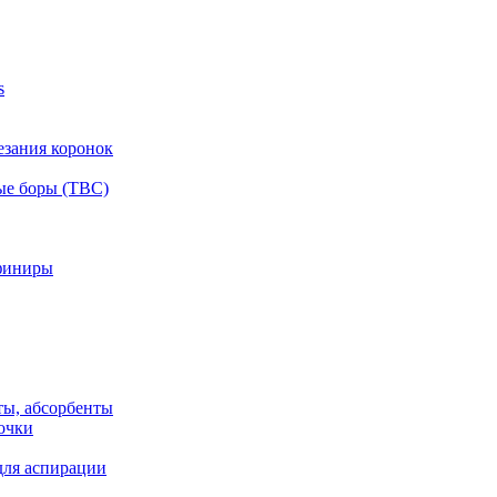
s
езания коронок
ые боры (ТВС)
финиры
ты, абсорбенты
очки
для аспирации