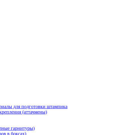
риалы для подготовки штампика
крепления (аттачмены)
олные гарнитуры)
ров в боксах)