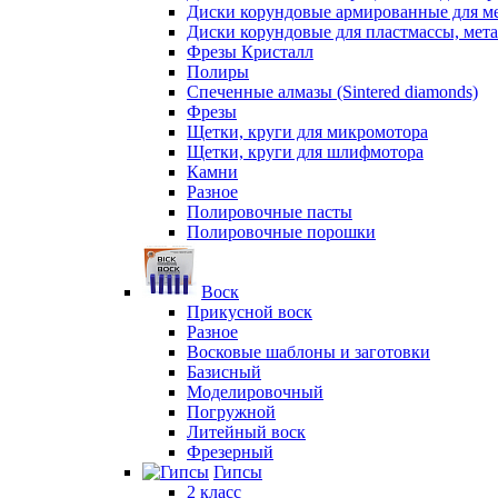
Диски корундовые армированные для м
Диски корундовые для пластмассы, мет
Фрезы Кристалл
Полиры
Спеченные алмазы (Sintered diamonds)
Фрезы
Щетки, круги для микромотора
Щетки, круги для шлифмотора
Камни
Разное
Полировочные пасты
Полировочные порошки
Воск
Прикусной воск
Разное
Восковые шаблоны и заготовки
Базисный
Моделировочный
Погружной
Литейный воск
Фрезерный
Гипсы
2 класс