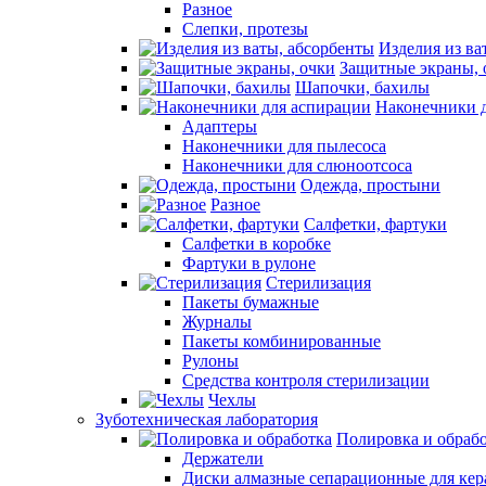
Разное
Слепки, протезы
Изделия из ва
Защитные экраны, 
Шапочки, бахилы
Наконечники 
Адаптеры
Наконечники для пылесоса
Наконечники для слюноотсоса
Одежда, простыни
Разное
Салфетки, фартуки
Салфетки в коробке
Фартуки в рулоне
Стерилизация
Пакеты бумажные
Журналы
Пакеты комбинированные
Рулоны
Средства контроля стерилизации
Чехлы
Зуботехническая лаборатория
Полировка и обраб
Держатели
Диски алмазные сепарационные для ке