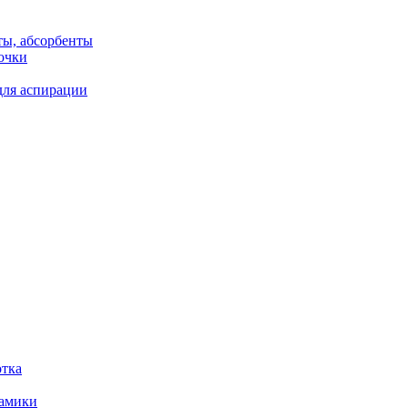
ты, абсорбенты
очки
для аспирации
отка
рамики