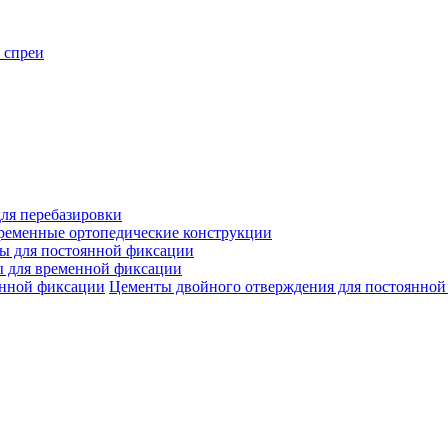
 спреи
ля перебазировки
ременные ортопедические конструкции
ы для постоянной фиксации
 для временной фиксации
Цементы двойного отверждения для постоянной