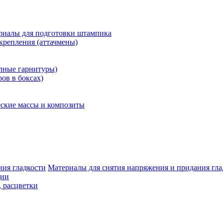
риалы для подготовки штампика
крепления (аттачмены)
олные гарнитуры)
ров в боксах)
ские массы и композиты
Материалы для снятия напряжения и придания гла
ции
, расцветки