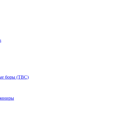
s
ые боры (ТВС)
финиры