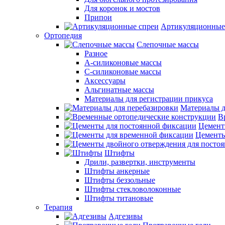
Для коронок и мостов
Припои
Артикуляционные
Ортопедия
Слепочные массы
Разное
А-силиконовые массы
С-силиконовые массы
Аксессуары
Альгинатные массы
Материалы для регистрации прикуса
Материалы д
В
Цемент
Цементы
Штифты
Дрили, развертки, инструменты
Штифты анкерные
Штифты беззольные
Штифты стекловолоконные
Штифты титановые
Терапия
Адгезивы