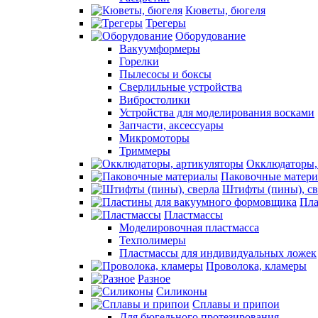
Кюветы, бюгеля
Трегеры
Оборудование
Вакуумформеры
Горелки
Пылесосы и боксы
Сверлильные устройства
Вибростолики
Устройства для моделирования восками
Запчасти, аксессуары
Микромоторы
Триммеры
Окклюдаторы,
Паковочные матер
Штифты (пины), св
Пла
Пластмассы
Моделировочная пластмасса
Техполимеры
Пластмассы для индивидуальных ложек
Проволока, кламеры
Разное
Силиконы
Сплавы и припои
Для бюгельного протезирования