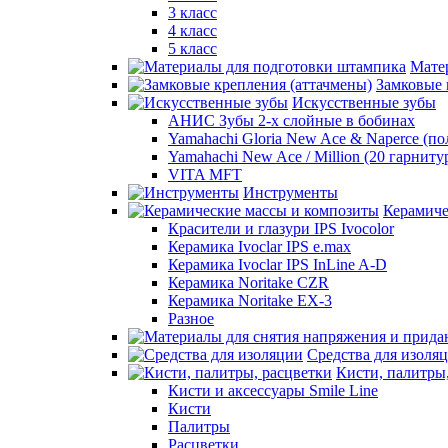
3 класс
4 класс
5 класс
Мате
Замковые 
Искусственные зубы
АНИС Зубы 2-х слойные в бобинах
Yamahachi Gloria New Ace & Naperce (п
Yamahachi New Ace / Million (20 гарниту
VITA MFT
Инструменты
Керамиче
Красители и глазури IPS Ivocolor
Керамика Ivoclar IPS e.max
Керамика Ivoclar IPS InLine A-D
Керамика Noritake CZR
Керамика Noritake EX-3
Разное
Средства для изоля
Кисти, палитры
Кисти и аксессуары Smile Line
Кисти
Палитры
Расцветки