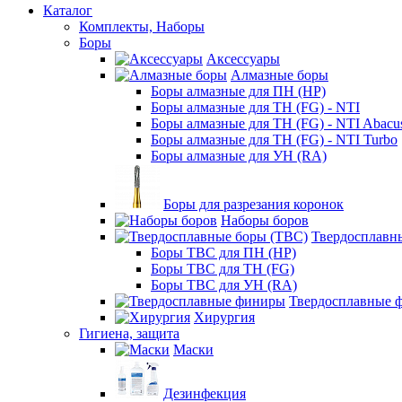
Каталог
Комплекты, Наборы
Боры
Аксессуары
Алмазные боры
Боры алмазные для ПН (HP)
Боры алмазные для ТН (FG) - NTI
Боры алмазные для ТН (FG) - NTI Abacu
Боры алмазные для ТН (FG) - NTI Turbo
Боры алмазные для УН (RA)
Боры для разрезания коронок
Наборы боров
Твердосплавн
Боры ТВС для ПН (HP)
Боры ТВС для ТН (FG)
Боры ТВС для УН (RA)
Твердосплавные 
Хирургия
Гигиена, защита
Маски
Дезинфекция