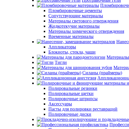
Протравочные гели
Пломбировочн
Пломбировочные цементы
Сопутствующие материалы
Материалы светового отверждения
Жидкотекучие материалы
Материалы химического отверждения
Временные материалы
Нанес
Аппликаторы
Блокноты, стекла, чаши
Материалы
Тигли
Матери
Силаны (праймеры)
Аппликационна
Полировальные резинки
Полировальные щетки
Полировочные штрипсы
Аксессуары
Пасты для полировки реставраций
Полировочные диски
Професси