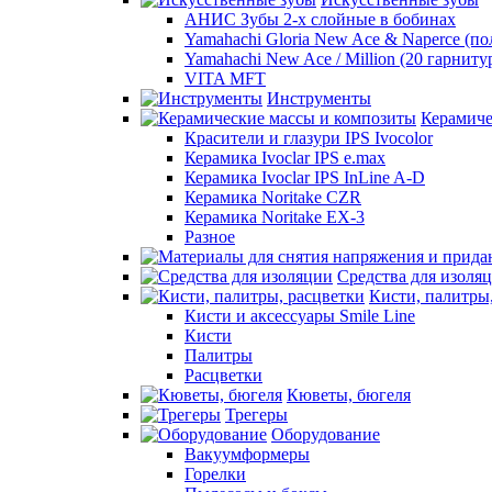
АНИС Зубы 2-х слойные в бобинах
Yamahachi Gloria New Ace & Naperce (п
Yamahachi New Ace / Million (20 гарниту
VITA MFT
Инструменты
Керамиче
Красители и глазури IPS Ivocolor
Керамика Ivoclar IPS e.max
Керамика Ivoclar IPS InLine A-D
Керамика Noritake CZR
Керамика Noritake EX-3
Разное
Средства для изоля
Кисти, палитры
Кисти и аксессуары Smile Line
Кисти
Палитры
Расцветки
Кюветы, бюгеля
Трегеры
Оборудование
Вакуумформеры
Горелки