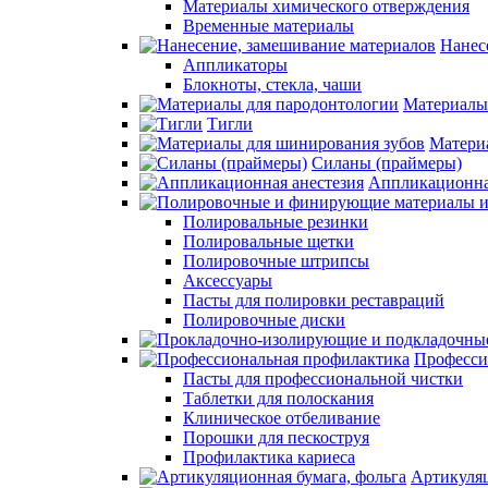
Материалы химического отверждения
Временные материалы
Нанес
Аппликаторы
Блокноты, стекла, чаши
Материалы
Тигли
Матери
Силаны (праймеры)
Аппликационна
Полировальные резинки
Полировальные щетки
Полировочные штрипсы
Аксессуары
Пасты для полировки реставраций
Полировочные диски
Професси
Пасты для профессиональной чистки
Таблетки для полоскания
Клиническое отбеливание
Порошки для пескоструя
Профилактика кариеса
Артикуляц