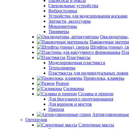
Пылесосы и боксы
Сверлильные устройства
Вибростолики
Устройства для моделирования восками
Запчасти, аксессуары
Микромоторы
Триммеры
Окклюдаторы,
Паковочные матер
Штифты (пины), св
Пла
Пластмассы
Моделировочная пластмасса
Техполимеры
Пластмассы для индивидуальных ложек
Проволока, кламеры
Разное
Силиконы
Сплавы и припои
Для бюгельного протезирования
Для коронок и мостов
Припои
Артикуляционные
Ортопедия
Слепочные массы