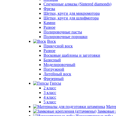
Спеченные алмазы (Sintered diamonds)
Фрезы
Щетки, круги для микромотора
Щетки, круги для шлифмотора
Камни
Разное
Полировочные пасты
Полировочные порошки
Воск
Прикусной воск
Разное
Восковые шаблоны и заготовки
Базисный
Моделировочный
Погружной
Литейный воск
Фрезерный
Гипсы
2 класс
3 класс
4 класс
5 класс
Мате
Замковые 
Искусственные зубы