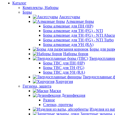
Каталог
Комплекты, Наборы
Боры
Аксессуары
Алмазные боры
Боры алмазные для ПН (HP)
Боры алмазные для ТН (FG) - NTI
Боры алмазные для ТН (FG) - NTI Abacu
Боры алмазные для ТН (FG) - NTI Turbo
Боры алмазные для УН (RA)
Боры для разр
Наборы боров
Твердосплавн
Боры ТВС для ПН (HP)
Боры ТВС для ТН (FG)
Боры ТВС для УН (RA)
Твердосплавные 
Хирургия
Гигиена, защита
Маски
Дезинфекция
Разное
Слепки, протезы
Изделия из ва
Защитные экраны, 