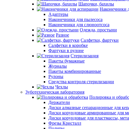
Шапочки, бахилы
Наконечники 
Адаптеры
Наконечники для пылесоса
Наконечники для слюноотсоса
Одежда, простыни
Разное
Салфетки, фартуки
Салфетки в коробке
Фартуки в рулоне
Стерилизация
Пакеты бумажные
Журналы
Пакеты комбинированные
Рулоны
Средства контроля стерилизации
Чехлы
Зуботехническая лаборатория
Полировка и обраб
Держатели
Диски алмазные сепарационные для ке
Диски корундовые армированные для м
Диски корундовые для пластмассы, мет
Фрезы Кристалл
Полиры