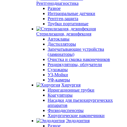
Рентгенодиагностика
Разное
Интраоральные датчики
Рентген-защита
Трубки портативные
Стерилизация, дезинфекция
Автоклавы
Дистилляторы
Запечатывающие устройства
(ламинаторы)
Очистка и смазка наконечников
Рециркуляторы, облучатели
Сухожары
УЗ-Мойки
УФ-камеры
Хирургия
Ирригационные трубки
Коагуляторы
Насадки для пьезохирургических
аппаратов
Физиодиспенсеры
Хирургические наконечники
Эндодонтия
Разное