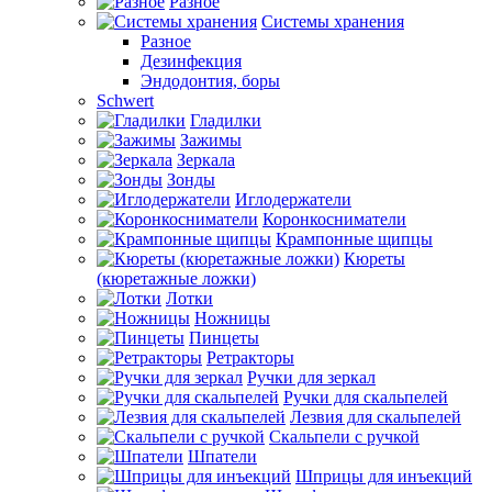
Разное
Системы хранения
Разное
Дезинфекция
Эндодонтия, боры
Schwert
Гладилки
Зажимы
Зеркала
Зонды
Иглодержатели
Коронкосниматели
Крампонные щипцы
Кюреты
(кюретажные ложки)
Лотки
Ножницы
Пинцеты
Ретракторы
Ручки для зеркал
Ручки для скальпелей
Лезвия для скальпелей
Скальпели с ручкой
Шпатели
Шприцы для инъекций