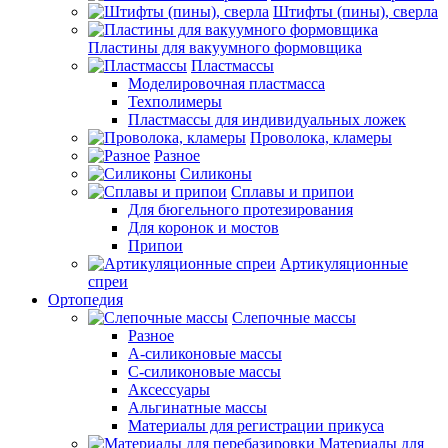
Штифты (пины), сверла
Пластины для вакуумного формовщика
Пластмассы
Моделировочная пластмасса
Техполимеры
Пластмассы для индивидуальных ложек
Проволока, кламеры
Разное
Силиконы
Сплавы и припои
Для бюгельного протезирования
Для коронок и мостов
Припои
Артикуляционные
спреи
Ортопедия
Слепочные массы
Разное
А-силиконовые массы
С-силиконовые массы
Аксессуары
Альгинатные массы
Материалы для регистрации прикуса
Материалы для