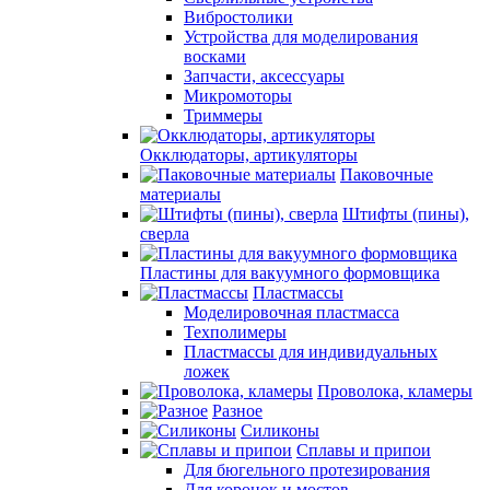
Вибростолики
Устройства для моделирования
восками
Запчасти, аксессуары
Микромоторы
Триммеры
Окклюдаторы, артикуляторы
Паковочные
материалы
Штифты (пины),
сверла
Пластины для вакуумного формовщика
Пластмассы
Моделировочная пластмасса
Техполимеры
Пластмассы для индивидуальных
ложек
Проволока, кламеры
Разное
Силиконы
Сплавы и припои
Для бюгельного протезирования
Для коронок и мостов