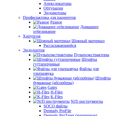
Апекслокаторы
Обтурация
Эндомоторы
Профилактика для пациентов
Разное
Домашнее
отбеливание
Хирургия
Шовный материал
Рассасывающийся
Эндодонтия
Пульпоэкстракторы
Штифты
гуттаперчивые
Файлы для
ультразвука
Штифты
бумажные (абсорберы)
Gates
H-Files
K-Files
NiTi инструменты
SOCO файлы
Dentsply ProFile
Dentsply ProTaper (машинные)