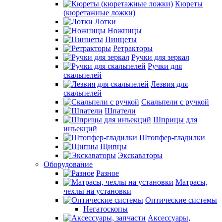
Кюреты
(кюретажные ложки)
Лотки
Ножницы
Пинцеты
Ретракторы
Ручки для зеркал
Ручки для
скальпелей
Лезвия для
скальпелей
Скальпели с ручкой
Шпатели
Шприцы для
инъекций
Штопфер-гладилки
Щипцы
Экскаваторы
Оборудование
Разное
Матрасы,
чехлы на установки
Оптические системы
Негатоскопы
Аксессуары,