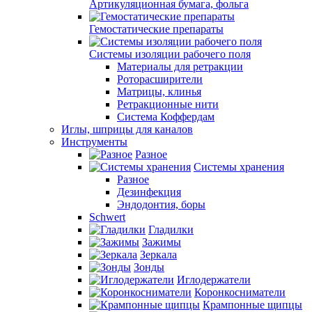
Артикуляционная бумага, фольга
Гемостатические препараты
Системы изоляции рабочего поля
Материалы для ретракции
Роторасширители
Матрицы, клинья
Ретракционные нити
Система Коффердам
Иглы, шприцы для каналов
Инструменты
Разное
Системы хранения
Разное
Дезинфекция
Эндодонтия, боры
Schwert
Гладилки
Зажимы
Зеркала
Зонды
Иглодержатели
Коронкосниматели
Крампонные щипцы