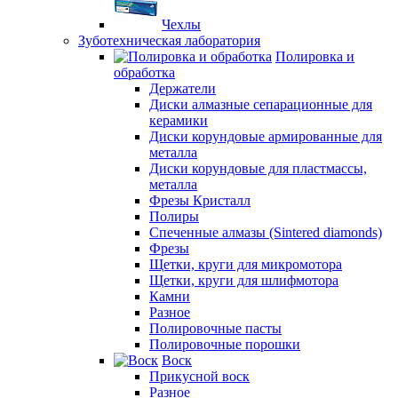
Чехлы
Зуботехническая лаборатория
Полировка и
обработка
Держатели
Диски алмазные сепарационные для
керамики
Диски корундовые армированные для
металла
Диски корундовые для пластмассы,
металла
Фрезы Кристалл
Полиры
Спеченные алмазы (Sintered diamonds)
Фрезы
Щетки, круги для микромотора
Щетки, круги для шлифмотора
Камни
Разное
Полировочные пасты
Полировочные порошки
Воск
Прикусной воск
Разное