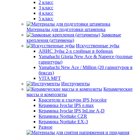
2 класс
3 класс
4 класс
5 класс
Материалы для подготовки штампика
Замковые
крепления (аттачмены)
Искусственные зубы
АНИС Зубы 2-х слойные в бобинах
Yamahachi Gloria New Ace & Naperce (полные
гарнитуры)
Yamahachi New Ace / Million (20 гарнитуров в
боксах)
VITA MFT
Инструменты
Керамические
массы и композиты
Красители и глазури IPS Ivocolor
Керамика Ivoclar IPS e.max
Керамика Ivoclar IPS InLine A-D
Керамика Noritake CZR
Керамика Noritake EX-3
Разное