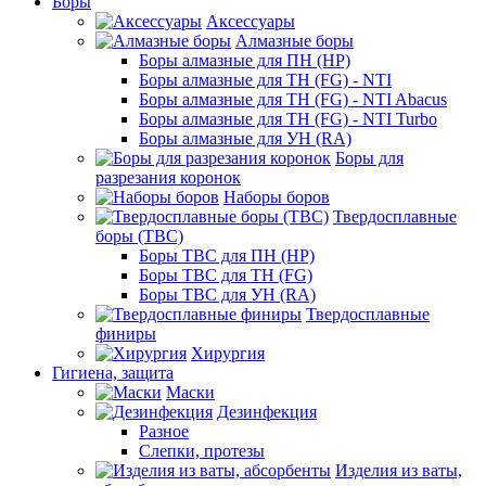
Боры
Аксессуары
Алмазные боры
Боры алмазные для ПН (HP)
Боры алмазные для ТН (FG) - NTI
Боры алмазные для ТН (FG) - NTI Abacus
Боры алмазные для ТН (FG) - NTI Turbo
Боры алмазные для УН (RA)
Боры для
разрезания коронок
Наборы боров
Твердосплавные
боры (ТВС)
Боры ТВС для ПН (HP)
Боры ТВС для ТН (FG)
Боры ТВС для УН (RA)
Твердосплавные
финиры
Хирургия
Гигиена, защита
Маски
Дезинфекция
Разное
Слепки, протезы
Изделия из ваты,