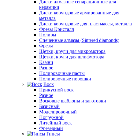
Диски алмазные сепарационные для
керамики
Диски корундовые армированные для
металла
Диски корундовые для пластмассы, металла
Фрезы Кристалл
Полиры
Спеченные алмазы (Sintered diamonds)
Фрезы
Щетки, круги для микромотора
Щетки, круги для шлифмотора
Камни
Разное
Полировочные пасты
Полировочные порошки
Воск
Прикусной воск
Разное
Восковые шаблоны и заготовки
Базисный
Моделировочный
Погружной
Литейный воск
Фрезерный
Гипсы