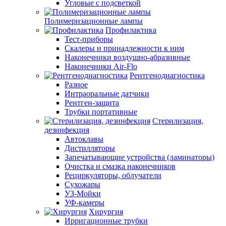
Угловые с подсветкой
Полимеризационные лампы
Профилактика
Тест-приборы
Скалеры и принадлежности к ним
Наконечники воздушно-абразивные
Наконечники Air-Flo
Рентгенодиагностика
Разное
Интраоральные датчики
Рентген-защита
Трубки портативные
Стерилизация,
дезинфекция
Автоклавы
Дистилляторы
Запечатывающие устройства (ламинаторы)
Очистка и смазка наконечников
Рециркуляторы, облучатели
Сухожары
УЗ-Мойки
УФ-камеры
Хирургия
Ирригационные трубки