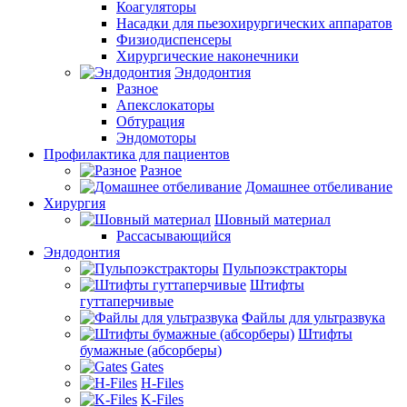
Коагуляторы
Насадки для пьезохирургических аппаратов
Физиодиспенсеры
Хирургические наконечники
Эндодонтия
Разное
Апекслокаторы
Обтурация
Эндомоторы
Профилактика для пациентов
Разное
Домашнее отбеливание
Хирургия
Шовный материал
Рассасывающийся
Эндодонтия
Пульпоэкстракторы
Штифты
гуттаперчивые
Файлы для ультразвука
Штифты
бумажные (абсорберы)
Gates
H-Files
K-Files