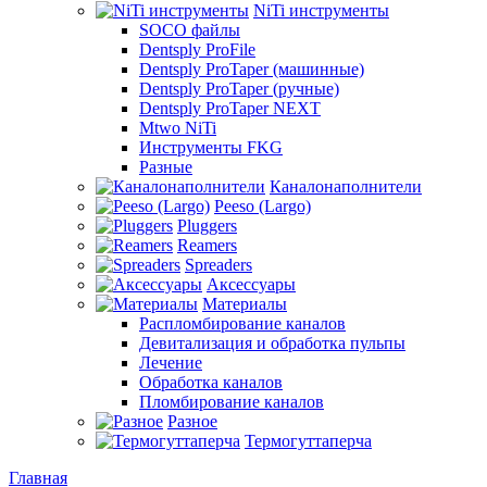
NiTi инструменты
SOCO файлы
Dentsply ProFile
Dentsply ProTaper (машинные)
Dentsply ProTaper (ручные)
Dentsply ProTaper NEXT
Mtwo NiTi
Инструменты FKG
Разные
Каналонаполнители
Peeso (Largo)
Pluggers
Reamers
Spreaders
Аксессуары
Материалы
Распломбирование каналов
Девитализация и обработка пульпы
Лечение
Обработка каналов
Пломбирование каналов
Разное
Термогуттаперча
Главная