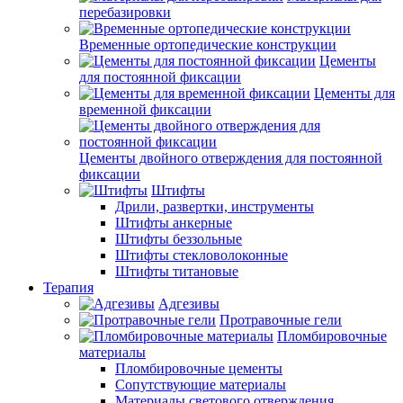
перебазировки
Временные ортопедические конструкции
Цементы
для постоянной фиксации
Цементы для
временной фиксации
Цементы двойного отверждения для постоянной
фиксации
Штифты
Дрили, развертки, инструменты
Штифты анкерные
Штифты беззольные
Штифты стекловолоконные
Штифты титановые
Терапия
Адгезивы
Протравочные гели
Пломбировочные
материалы
Пломбировочные цементы
Сопутствующие материалы
Материалы светового отверждения