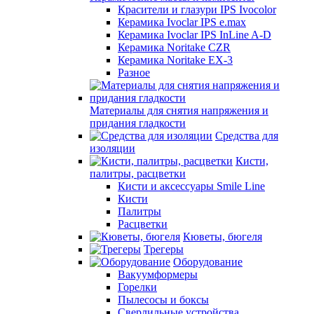
Красители и глазури IPS Ivocolor
Керамика Ivoclar IPS e.max
Керамика Ivoclar IPS InLine A-D
Керамика Noritake CZR
Керамика Noritake EX-3
Разное
Материалы для снятия напряжения и
придания гладкости
Средства для
изоляции
Кисти,
палитры, расцветки
Кисти и аксессуары Smile Line
Кисти
Палитры
Расцветки
Кюветы, бюгеля
Трегеры
Оборудование
Вакуумформеры
Горелки
Пылесосы и боксы
Сверлильные устройства