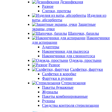
Дезинфекция
Разное
Слепки, протезы
Изделия из
ваты, абсорбенты
Защитные
экраны, очки
Шапочки, бахилы
Наконечники
для аспирации
Адаптеры
Наконечники для пылесоса
Наконечники для слюноотсоса
Одежда, простыни
Разное
Салфетки, фартуки
Салфетки в коробке
Фартуки в рулоне
Стерилизация
Пакеты бумажные
Журналы
Пакеты комбинированные
Рулоны
Средства контроля стерилизации