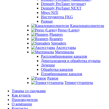
Dentsply ProTaper (ручные)
Dentsply ProTaper NEXT
Mtwo NiTi
Инструменты FKG
Разные
Каналонаполнители
Peeso (Largo)
Pluggers
Reamers
Spreaders
Аксессуары
Материалы
Распломбирование каналов
Девитализация и обработка пульпы
Лечение
Обработка каналов
Пломбирование каналов
Разное
Термогуттаперча
Товары со скидками
Как купить
Производители
О компании
Контакты