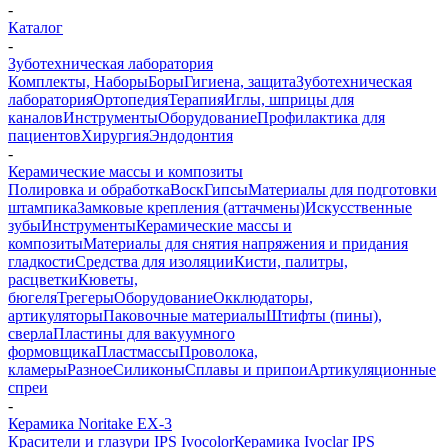
-
Каталог
-
Зуботехническая лаборатория
Комплекты, Наборы
Боры
Гигиена, защита
Зуботехническая
лаборатория
Ортопедия
Терапия
Иглы, шприцы для
каналов
Инструменты
Оборудование
Профилактика для
пациентов
Хирургия
Эндодонтия
-
Керамические массы и композиты
Полировка и обработка
Воск
Гипсы
Материалы для подготовки
штампика
Замковые крепления (аттачмены)
Искусственные
зубы
Инструменты
Керамические массы и
композиты
Материалы для снятия напряжения и придания
гладкости
Средства для изоляции
Кисти, палитры,
расцветки
Кюветы,
бюгеля
Трегеры
Оборудование
Окклюдаторы,
артикуляторы
Паковочные материалы
Штифты (пины),
сверла
Пластины для вакуумного
формовщика
Пластмассы
Проволока,
кламеры
Разное
Силиконы
Сплавы и припои
Артикуляционные
спреи
-
Керамика Noritake EX-3
Красители и глазури IPS Ivocolor
Керамика Ivoclar IPS