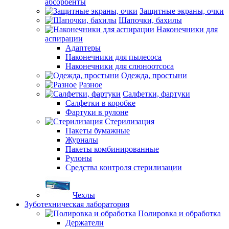
абсорбенты
Защитные экраны, очки
Шапочки, бахилы
Наконечники для
аспирации
Адаптеры
Наконечники для пылесоса
Наконечники для слюноотсоса
Одежда, простыни
Разное
Салфетки, фартуки
Салфетки в коробке
Фартуки в рулоне
Стерилизация
Пакеты бумажные
Журналы
Пакеты комбинированные
Рулоны
Средства контроля стерилизации
Чехлы
Зуботехническая лаборатория
Полировка и обработка
Держатели