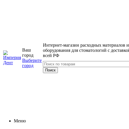
Интернет-магазин расходных материалов и
Ваш
оборудования для стоматологий с доставко
город
всей РФ
Выберите
город
Меню