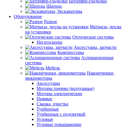
Штопфер-гладилки
Щипцы
Экскаваторы
Оборудование
Разное
Матрасы, чехлы
на установки
Оптические системы
Негатоскопы
Аксессуары, запчасти
Компрессоры
Аспирационные
системы
Мебель
Наконечники,
микромоторы
Аксессуары
Моторы пневмо (воздушные)
Моторы электрические
Прямые
Смазка, очистка
Турбинные
Турбинные с подсветкой
Угловые
Угловые повышающие