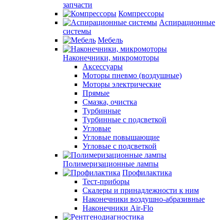
запчасти
Компрессоры
Аспирационные
системы
Мебель
Наконечники, микромоторы
Аксессуары
Моторы пневмо (воздушные)
Моторы электрические
Прямые
Смазка, очистка
Турбинные
Турбинные с подсветкой
Угловые
Угловые повышающие
Угловые с подсветкой
Полимеризационные лампы
Профилактика
Тест-приборы
Скалеры и принадлежности к ним
Наконечники воздушно-абразивные
Наконечники Air-Flo