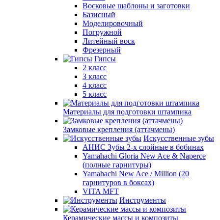
Восковые шаблоны и заготовки
Базисный
Моделировочный
Погружной
Литейный воск
Фрезерный
Гипсы
2 класс
3 класс
4 класс
5 класс
Материалы для подготовки штампика
Замковые крепления (аттачмены)
Искусственные зубы
АНИС Зубы 2-х слойные в бобинах
Yamahachi Gloria New Ace & Naperce
(полные гарнитуры)
Yamahachi New Ace / Million (20
гарнитуров в боксах)
VITA MFT
Инструменты
Керамические массы и композиты