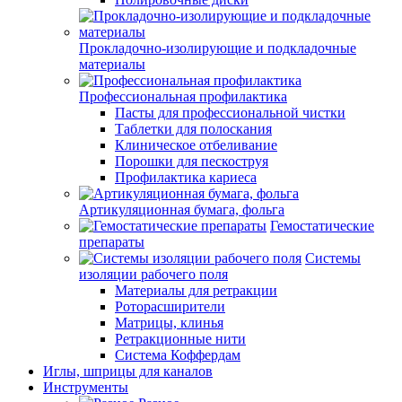
Прокладочно-изолирующие и подкладочные
материалы
Профессиональная профилактика
Пасты для профессиональной чистки
Таблетки для полоскания
Клиническое отбеливание
Порошки для пескоструя
Профилактика кариеса
Артикуляционная бумага, фольга
Гемостатические
препараты
Системы
изоляции рабочего поля
Материалы для ретракции
Роторасширители
Матрицы, клинья
Ретракционные нити
Система Коффердам
Иглы, шприцы для каналов
Инструменты