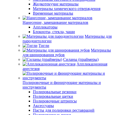
Жидкотекучие материалы
Материалы химического отверждения
Временные материалы
Нанесение, замешивание материалов
Аппликаторы
Блокноты, стекла, чаши
Материалы для
пародонтологии
Тигли
Материалы
для шинирования зубов
Силаны (праймеры)
Аппликационная
анестезия
Полировочные и финирующие материалы и
инструменты
Полировальные резинки
Полировальные щетки
Полировочные штрипсы
Аксессуары
Пасты для полировки реставраций
Полировочные диски