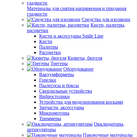
Материалы для снятия напряжения и придания
гладкости
Средства для изоляции
Кисти, палитры,
расцветки
Кисти и аксессуары Smile Line
Кисти
Палитры
Расцветки
Кюветы, бюгеля
Трегеры
Оборудование
Вакуумформеры
Горелки
Пылесосы и боксы
Сверлильные устройства
Вибростолики
Устройства для моделирования восками
Запчасти, аксессуары
Микромоторы
Триммеры
Окклюдаторы,
артикуляторы
Паковочные материалы