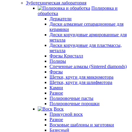
Зуботехническая лаборатория
Полировка и
обработка
Держатели
Диски алмазные сепарационные для
керамики
Диски корундовые армированные для
металла
Диски корундовые для пластмассы,
металла
Фрезы Кристалл
Полиры
Спеченные алмазы (Sintered diamonds)
Фрезы
Щетки, круги для микромотора
Щетки, круги для шлифмотора
Камни
Разное
Полировочные пасты
Полировочные порошки
Воск
Прикусной воск
Разное
Восковые шаблоны и заготовки
Базисный