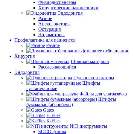
Физиодиспенсеры
Хирургические наконечники
Эндодонтия
Разное
Апекслокаторы
Обтурация
Эндомоторы
Профилактика для пациентов
Разное
Домашнее отбеливание
Хирургия
Шовный материал
Рассасывающийся
Эндодонтия
Пульпоэкстракторы
Штифты
гуттаперчивые
Файлы для ультразвука
Штифты
бумажные (абсорберы)
Gates
H-Files
K-Files
NiTi инструменты
SOCO файлы