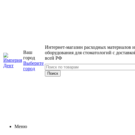
Интернет-магазин расходных материалов и
Ваш
оборудования для стоматологий с доставко
город
всей РФ
Выберите
город
Меню