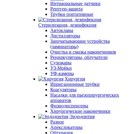
Интраоральные датчики
Рентген-защита
Трубки портативные
Стерилизация, дезинфекция
Автоклавы
Дистилляторы
Запечатывающие устройства
(ламинаторы)
Очистка и смазка наконечников
Рециркуляторы, облучатели
Сухожары
УЗ-Мойки
УФ-камеры
Хирургия
Ирригационные трубки
Коагуляторы
Насадки для пьезохирургических
аппаратов
Физиодиспенсеры
Хирургические наконечники
Эндодонтия
Разное
Апекслокаторы
Обтурация