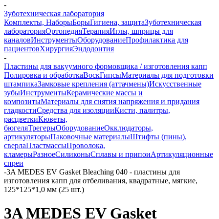
-
Зуботехническая лаборатория
Комплекты, Наборы
Боры
Гигиена, защита
Зуботехническая
лаборатория
Ортопедия
Терапия
Иглы, шприцы для
каналов
Инструменты
Оборудование
Профилактика для
пациентов
Хирургия
Эндодонтия
-
Пластины для вакуумного формовщика / изготовления капп
Полировка и обработка
Воск
Гипсы
Материалы для подготовки
штампика
Замковые крепления (аттачмены)
Искусственные
зубы
Инструменты
Керамические массы и
композиты
Материалы для снятия напряжения и придания
гладкости
Средства для изоляции
Кисти, палитры,
расцветки
Кюветы,
бюгеля
Трегеры
Оборудование
Окклюдаторы,
артикуляторы
Паковочные материалы
Штифты (пины),
сверла
Пластмассы
Проволока,
кламеры
Разное
Силиконы
Сплавы и припои
Артикуляционные
спреи
-
3A MEDES EV Gasket Bleaching 040 - пластины для
изготовления капп для отбеливания, квадратные, мягкие,
125*125*1,0 мм (25 шт.)
3A MEDES EV Gasket