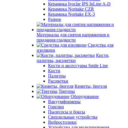
Керамика Ivoclar IPS InLine A-D
Керамика Noritake CZR
Керамика Noritake EX-3
Разное
Материалы для снятия напряжения и
придания гладкости
Средства для
изоляции
Кисти,
палитры, расцветки
Кисти и аксессуары Smile Line
Кисти
Палитры
Расцветки
Кюветы, бюгеля
Трегеры
Оборудование
Вакуумформеры
Горелки
Пылесосы и боксы
Сверлильные устройства
Вибростолики
Устройства для моделирования