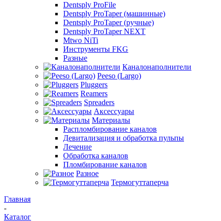
Dentsply ProFile
Dentsply ProTaper (машинные)
Dentsply ProTaper (ручные)
Dentsply ProTaper NEXT
Mtwo NiTi
Инструменты FKG
Разные
Каналонаполнители
Peeso (Largo)
Pluggers
Reamers
Spreaders
Аксессуары
Материалы
Распломбирование каналов
Девитализация и обработка пульпы
Лечение
Обработка каналов
Пломбирование каналов
Разное
Термогуттаперча
Главная
-
Каталог