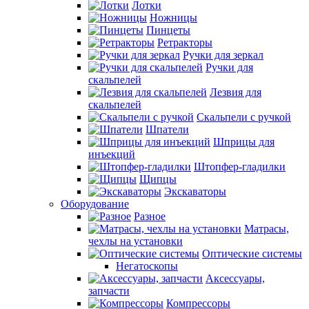
Лотки
Ножницы
Пинцеты
Ретракторы
Ручки для зеркал
Ручки для
скальпелей
Лезвия для
скальпелей
Скальпели с ручкой
Шпатели
Шприцы для
инъекций
Штопфер-гладилки
Щипцы
Экскаваторы
Оборудование
Разное
Матрасы,
чехлы на установки
Оптические системы
Негатоскопы
Аксессуары,
запчасти
Компрессоры