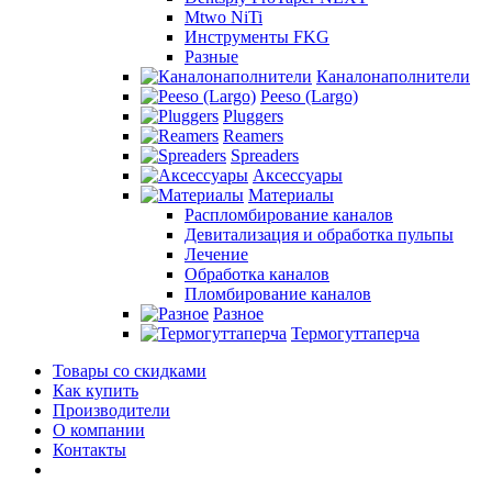
Mtwo NiTi
Инструменты FKG
Разные
Каналонаполнители
Peeso (Largo)
Pluggers
Reamers
Spreaders
Аксессуары
Материалы
Распломбирование каналов
Девитализация и обработка пульпы
Лечение
Обработка каналов
Пломбирование каналов
Разное
Термогуттаперча
Товары со скидками
Как купить
Производители
О компании
Контакты