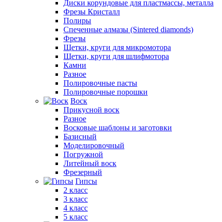
Диски корундовые для пластмассы, металла
Фрезы Кристалл
Полиры
Спеченные алмазы (Sintered diamonds)
Фрезы
Щетки, круги для микромотора
Щетки, круги для шлифмотора
Камни
Разное
Полировочные пасты
Полировочные порошки
Воск
Прикусной воск
Разное
Восковые шаблоны и заготовки
Базисный
Моделировочный
Погружной
Литейный воск
Фрезерный
Гипсы
2 класс
3 класс
4 класс
5 класс