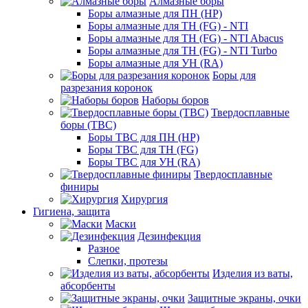
Алмазные боры
Боры алмазные для ПН (HP)
Боры алмазные для ТН (FG) - NTI
Боры алмазные для ТН (FG) - NTI Abacus
Боры алмазные для ТН (FG) - NTI Turbo
Боры алмазные для УН (RA)
Боры для
разрезания коронок
Наборы боров
Твердосплавные
боры (ТВС)
Боры ТВС для ПН (HP)
Боры ТВС для ТН (FG)
Боры ТВС для УН (RA)
Твердосплавные
финиры
Хирургия
Гигиена, защита
Маски
Дезинфекция
Разное
Слепки, протезы
Изделия из ваты,
абсорбенты
Защитные экраны, очки