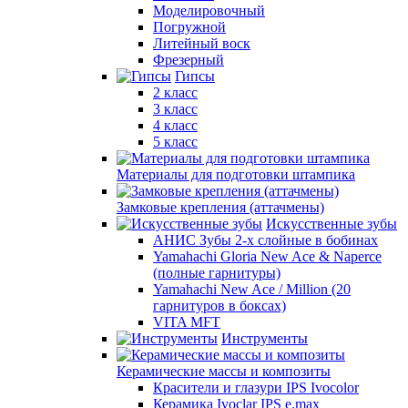
Моделировочный
Погружной
Литейный воск
Фрезерный
Гипсы
2 класс
3 класс
4 класс
5 класс
Материалы для подготовки штампика
Замковые крепления (аттачмены)
Искусственные зубы
АНИС Зубы 2-х слойные в бобинах
Yamahachi Gloria New Ace & Naperce
(полные гарнитуры)
Yamahachi New Ace / Million (20
гарнитуров в боксах)
VITA MFT
Инструменты
Керамические массы и композиты
Красители и глазури IPS Ivocolor
Керамика Ivoclar IPS e.max