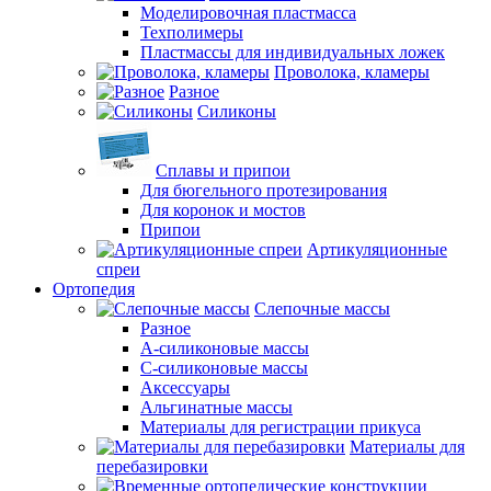
Моделировочная пластмасса
Техполимеры
Пластмассы для индивидуальных ложек
Проволока, кламеры
Разное
Силиконы
Сплавы и припои
Для бюгельного протезирования
Для коронок и мостов
Припои
Артикуляционные
спреи
Ортопедия
Слепочные массы
Разное
А-силиконовые массы
С-силиконовые массы
Аксессуары
Альгинатные массы
Материалы для регистрации прикуса
Материалы для
перебазировки