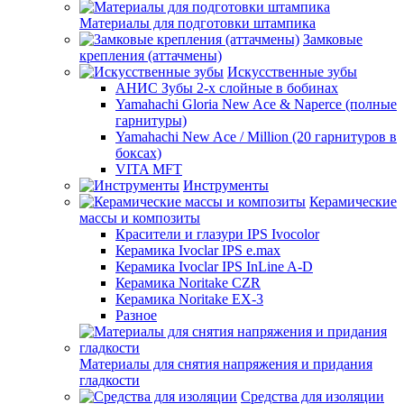
Материалы для подготовки штампика
Замковые
крепления (аттачмены)
Искусственные зубы
АНИС Зубы 2-х слойные в бобинах
Yamahachi Gloria New Ace & Naperce (полные
гарнитуры)
Yamahachi New Ace / Million (20 гарнитуров в
боксах)
VITA MFT
Инструменты
Керамические
массы и композиты
Красители и глазури IPS Ivocolor
Керамика Ivoclar IPS e.max
Керамика Ivoclar IPS InLine A-D
Керамика Noritake CZR
Керамика Noritake EX-3
Разное
Материалы для снятия напряжения и придания
гладкости
Средства для изоляции