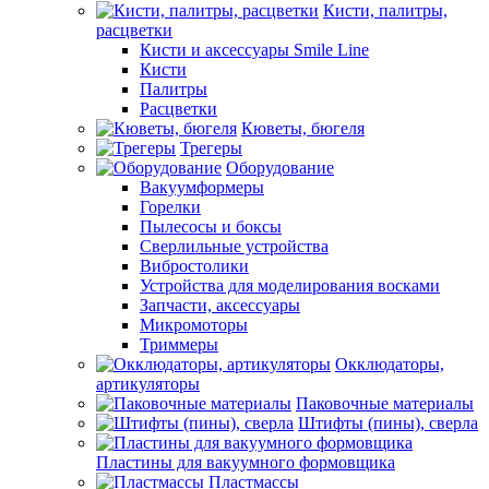
Кисти, палитры,
расцветки
Кисти и аксессуары Smile Line
Кисти
Палитры
Расцветки
Кюветы, бюгеля
Трегеры
Оборудование
Вакуумформеры
Горелки
Пылесосы и боксы
Сверлильные устройства
Вибростолики
Устройства для моделирования восками
Запчасти, аксессуары
Микромоторы
Триммеры
Окклюдаторы,
артикуляторы
Паковочные материалы
Штифты (пины), сверла
Пластины для вакуумного формовщика
Пластмассы