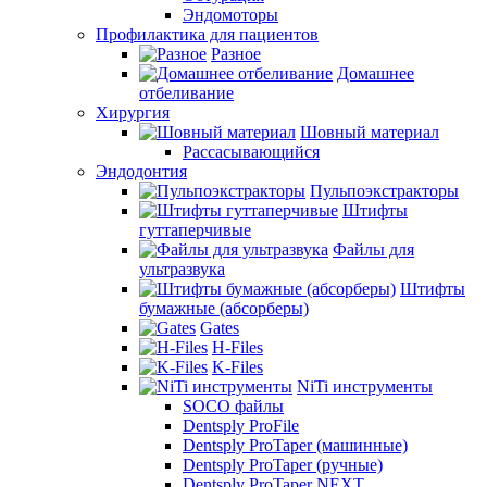
Эндомоторы
Профилактика для пациентов
Разное
Домашнее
отбеливание
Хирургия
Шовный материал
Рассасывающийся
Эндодонтия
Пульпоэкстракторы
Штифты
гуттаперчивые
Файлы для
ультразвука
Штифты
бумажные (абсорберы)
Gates
H-Files
K-Files
NiTi инструменты
SOCO файлы
Dentsply ProFile
Dentsply ProTaper (машинные)
Dentsply ProTaper (ручные)
Dentsply ProTaper NEXT