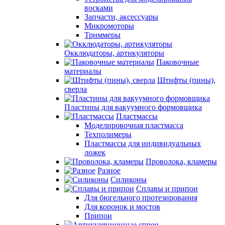
восками
Запчасти, аксессуары
Микромоторы
Триммеры
Окклюдаторы, артикуляторы
Паковочные
материалы
Штифты (пины),
сверла
Пластины для вакуумного формовщика
Пластмассы
Моделировочная пластмасса
Техполимеры
Пластмассы для индивидуальных
ложек
Проволока, кламеры
Разное
Силиконы
Сплавы и припои
Для бюгельного протезирования
Для коронок и мостов
Припои