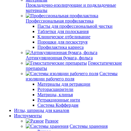
Прокладочно-изолирующие и подкладочные
материалы
Профессиональная профилактика
Пасты для профессиональной чистки
Таблетки для полоскания
Клиническое отбеливание
Порошки для пескоструя
Профилактика кариеса
Артикуляционная бумага, фольга
Гемостатические
препараты
Системы
изоляции рабочего поля
Материалы для ретракции
Роторасширители
Матрицы, клинья
Ретракционные нити
Система Коффердам
Иглы, шприцы для каналов
Инструменты
Разное
Системы хранения