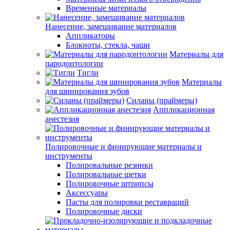
Временные материалы
Нанесение, замешивание материалов
Аппликаторы
Блокноты, стекла, чаши
Материалы для
пародонтологии
Тигли
Материалы
для шинирования зубов
Силаны (праймеры)
Аппликационная
анестезия
Полировочные и финирующие материалы и
инструменты
Полировальные резинки
Полировальные щетки
Полировочные штрипсы
Аксессуары
Пасты для полировки реставраций
Полировочные диски