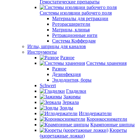
Гемостатические препараты
Системы изоляции рабочего поля
Материалы для ретракции
Роторасширители
Матрицы, клинья
Ретракционные нити
Система Коффердам
Иглы, шприцы для каналов
Инструменты
Разное
Системы хранения
Разное
Дезинфекция
Эндодонтия, боры
Schwert
Гладилки
Зажимы
Зеркала
Зонды
Иглодержатели
Коронкосниматели
Крампонные щипцы
Кюреты
(кюретажные ложки)