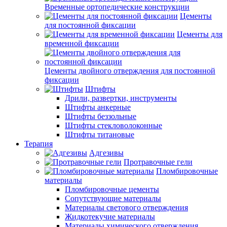
Временные ортопедические конструкции
Цементы
для постоянной фиксации
Цементы для
временной фиксации
Цементы двойного отверждения для постоянной
фиксации
Штифты
Дрили, развертки, инструменты
Штифты анкерные
Штифты беззольные
Штифты стекловолоконные
Штифты титановые
Терапия
Адгезивы
Протравочные гели
Пломбировочные
материалы
Пломбировочные цементы
Сопутствующие материалы
Материалы светового отверждения
Жидкотекучие материалы
Материалы химического отверждения