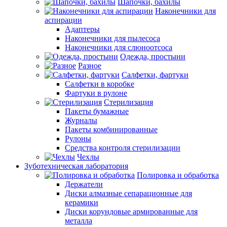
Шапочки, бахилы
Наконечники для
аспирации
Адаптеры
Наконечники для пылесоса
Наконечники для слюноотсоса
Одежда, простыни
Разное
Салфетки, фартуки
Салфетки в коробке
Фартуки в рулоне
Стерилизация
Пакеты бумажные
Журналы
Пакеты комбинированные
Рулоны
Средства контроля стерилизации
Чехлы
Зуботехническая лаборатория
Полировка и обработка
Держатели
Диски алмазные сепарационные для
керамики
Диски корундовые армированные для
металла