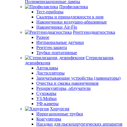
Полимеризационные лампы
Профилактика
Тест-приборы
Скалеры и принадлежности к ним
Наконечники воздушно-абразивные
Наконечники Air-Flo
Рентгенодиагностика
Разное
Интраоральные датчики
Рентген-защита
Трубки портативные
Стерилизация,
дезинфекция
Автоклавы
Дистилляторы
Запечатывающие устройства (ламинаторы)
Очистка и смазка наконечников
Рециркуляторы, облучатели
Сухожары
УЗ-Мойки
УФ-камеры
Хирургия
Ирригационные трубки
Коагуляторы
Насадки для пьезохирургических аппаратов