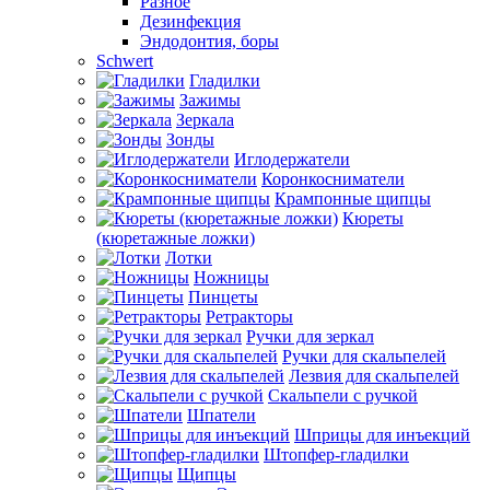
Разное
Дезинфекция
Эндодонтия, боры
Schwert
Гладилки
Зажимы
Зеркала
Зонды
Иглодержатели
Коронкосниматели
Крампонные щипцы
Кюреты
(кюретажные ложки)
Лотки
Ножницы
Пинцеты
Ретракторы
Ручки для зеркал
Ручки для скальпелей
Лезвия для скальпелей
Скальпели с ручкой
Шпатели
Шприцы для инъекций
Штопфер-гладилки
Щипцы