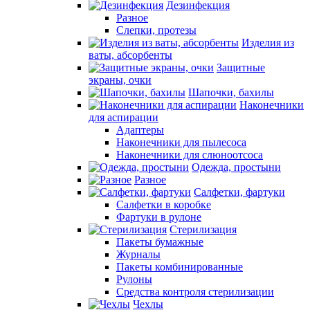
Дезинфекция
Разное
Слепки, протезы
Изделия из
ваты, абсорбенты
Защитные
экраны, очки
Шапочки, бахилы
Наконечники
для аспирации
Адаптеры
Наконечники для пылесоса
Наконечники для слюноотсоса
Одежда, простыни
Разное
Салфетки, фартуки
Салфетки в коробке
Фартуки в рулоне
Стерилизация
Пакеты бумажные
Журналы
Пакеты комбинированные
Рулоны
Средства контроля стерилизации
Чехлы