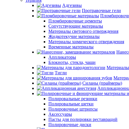
Терапия
Адгезивы
Протравочные гели
Пломбировочн
Пломбировочные цементы
Сопутствующие материалы
Материалы светового отверждения
Жидкотекучие материалы
Материалы химического отверждения
Временные материалы
Нанес
Аппликаторы
Блокноты, стекла, чаши
Материалы
Тигли
Матери
Силаны (праймеры)
Аппликационна
Полировальные резинки
Полировальные щетки
Полировочные штрипсы
Аксессуары
Пасты для полировки реставраций
Полировочные диски