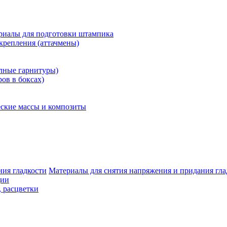
риалы для подготовки штампика
крепления (аттачмены)
олные гарнитуры)
ров в боксах)
ские массы и композиты
Материалы для снятия напряжения и придания гла
ции
, расцветки