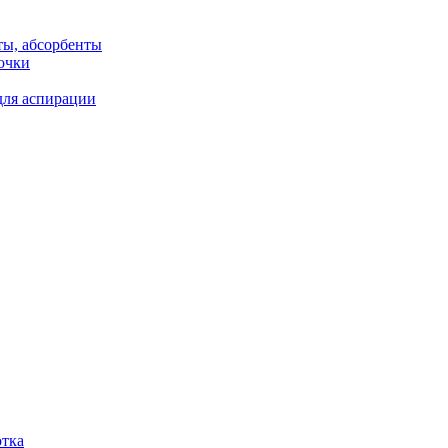
ты, абсорбенты
очки
для аспирации
отка