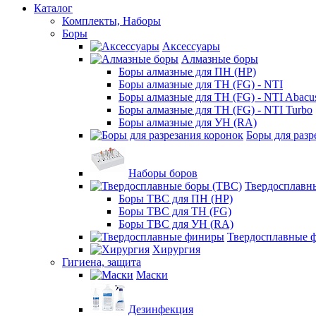
Каталог
Комплекты, Наборы
Боры
Аксессуары
Алмазные боры
Боры алмазные для ПН (HP)
Боры алмазные для ТН (FG) - NTI
Боры алмазные для ТН (FG) - NTI Abacu
Боры алмазные для ТН (FG) - NTI Turbo
Боры алмазные для УН (RA)
Боры для разр
Наборы боров
Твердосплавн
Боры ТВС для ПН (HP)
Боры ТВС для ТН (FG)
Боры ТВС для УН (RA)
Твердосплавные 
Хирургия
Гигиена, защита
Маски
Дезинфекция