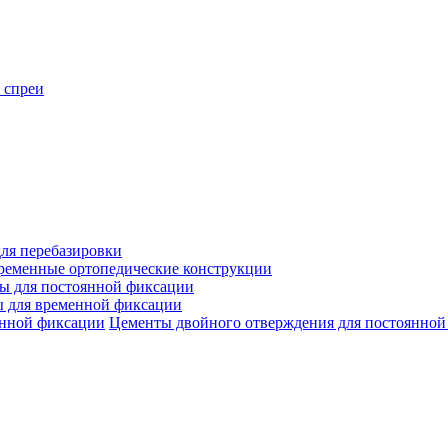
 спреи
ля перебазировки
ременные ортопедические конструкции
ы для постоянной фиксации
 для временной фиксации
Цементы двойного отверждения для постоянной