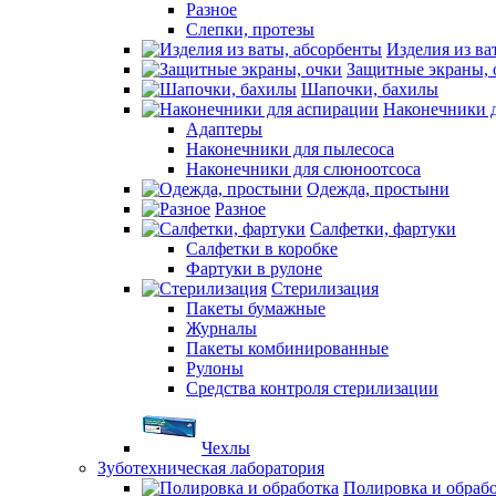
Разное
Слепки, протезы
Изделия из ва
Защитные экраны, 
Шапочки, бахилы
Наконечники 
Адаптеры
Наконечники для пылесоса
Наконечники для слюноотсоса
Одежда, простыни
Разное
Салфетки, фартуки
Салфетки в коробке
Фартуки в рулоне
Стерилизация
Пакеты бумажные
Журналы
Пакеты комбинированные
Рулоны
Средства контроля стерилизации
Чехлы
Зуботехническая лаборатория
Полировка и обраб