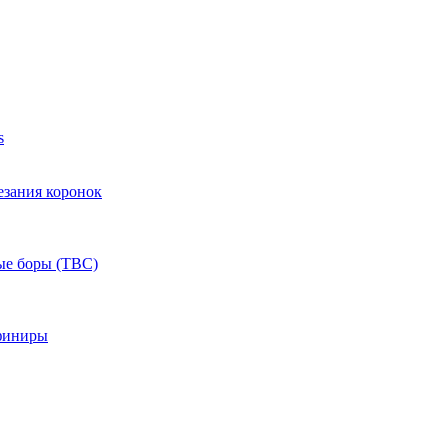
s
езания коронок
ые боры (ТВС)
финиры