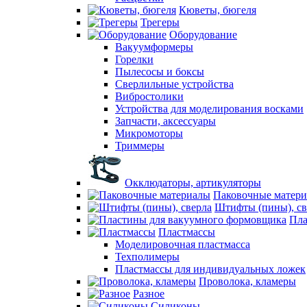
Кюветы, бюгеля
Трегеры
Оборудование
Вакуумформеры
Горелки
Пылесосы и боксы
Сверлильные устройства
Вибростолики
Устройства для моделирования восками
Запчасти, аксессуары
Микромоторы
Триммеры
Окклюдаторы, артикуляторы
Паковочные матер
Штифты (пины), св
Пла
Пластмассы
Моделировочная пластмасса
Техполимеры
Пластмассы для индивидуальных ложек
Проволока, кламеры
Разное
Силиконы