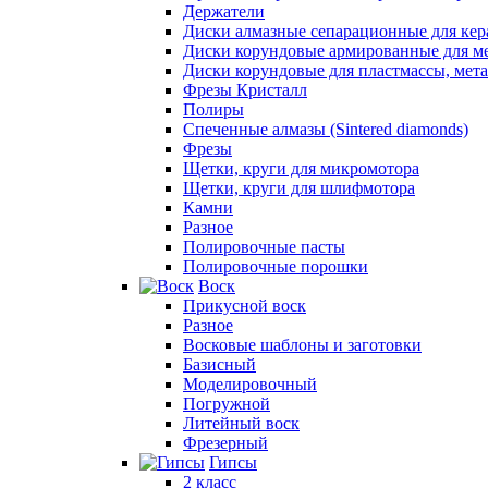
Держатели
Диски алмазные сепарационные для ке
Диски корундовые армированные для м
Диски корундовые для пластмассы, мет
Фрезы Кристалл
Полиры
Спеченные алмазы (Sintered diamonds)
Фрезы
Щетки, круги для микромотора
Щетки, круги для шлифмотора
Камни
Разное
Полировочные пасты
Полировочные порошки
Воск
Прикусной воск
Разное
Восковые шаблоны и заготовки
Базисный
Моделировочный
Погружной
Литейный воск
Фрезерный
Гипсы
2 класс