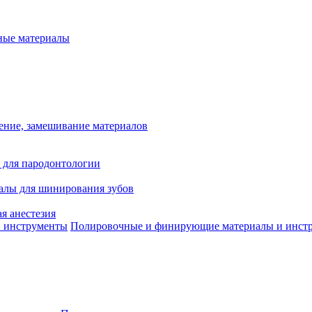
ые материалы
ение, замешивание материалов
 для пародонтологии
алы для шинирования зубов
я анестезия
Полировочные и финирующие материалы и инст