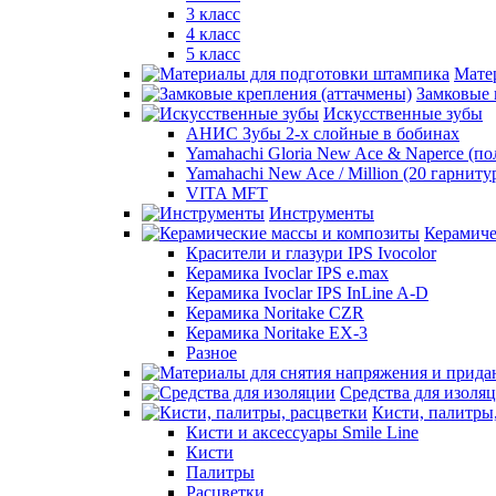
3 класс
4 класс
5 класс
Мате
Замковые 
Искусственные зубы
АНИС Зубы 2-х слойные в бобинах
Yamahachi Gloria New Ace & Naperce (п
Yamahachi New Ace / Million (20 гарниту
VITA MFT
Инструменты
Керамиче
Красители и глазури IPS Ivocolor
Керамика Ivoclar IPS e.max
Керамика Ivoclar IPS InLine A-D
Керамика Noritake CZR
Керамика Noritake EX-3
Разное
Средства для изоля
Кисти, палитры
Кисти и аксессуары Smile Line
Кисти
Палитры
Расцветки