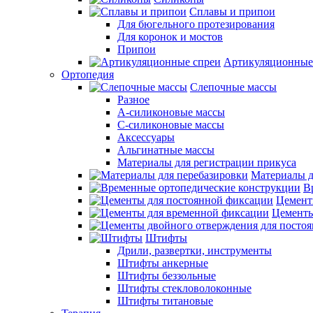
Сплавы и припои
Для бюгельного протезирования
Для коронок и мостов
Припои
Артикуляционные
Ортопедия
Слепочные массы
Разное
А-силиконовые массы
С-силиконовые массы
Аксессуары
Альгинатные массы
Материалы для регистрации прикуса
Материалы д
В
Цемент
Цементы
Штифты
Дрили, развертки, инструменты
Штифты анкерные
Штифты беззольные
Штифты стекловолоконные
Штифты титановые