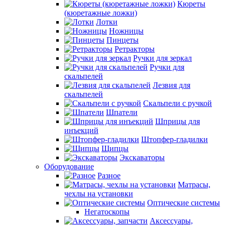
Кюреты
(кюретажные ложки)
Лотки
Ножницы
Пинцеты
Ретракторы
Ручки для зеркал
Ручки для
скальпелей
Лезвия для
скальпелей
Скальпели с ручкой
Шпатели
Шприцы для
инъекций
Штопфер-гладилки
Щипцы
Экскаваторы
Оборудование
Разное
Матрасы,
чехлы на установки
Оптические системы
Негатоскопы
Аксессуары,