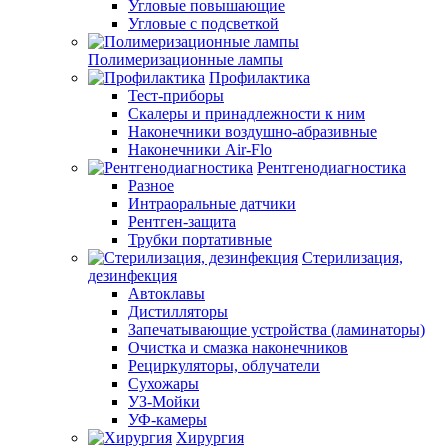
Угловые повышающие
Угловые с подсветкой
Полимеризационные лампы
Профилактика
Тест-приборы
Скалеры и принадлежности к ним
Наконечники воздушно-абразивные
Наконечники Air-Flo
Рентгенодиагностика
Разное
Интраоральные датчики
Рентген-защита
Трубки портативные
Стерилизация,
дезинфекция
Автоклавы
Дистилляторы
Запечатывающие устройства (ламинаторы)
Очистка и смазка наконечников
Рециркуляторы, облучатели
Сухожары
УЗ-Мойки
УФ-камеры
Хирургия