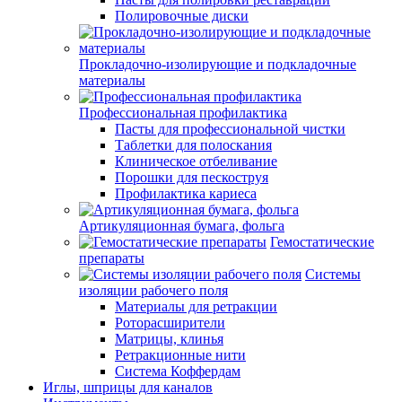
Полировочные диски
Прокладочно-изолирующие и подкладочные
материалы
Профессиональная профилактика
Пасты для профессиональной чистки
Таблетки для полоскания
Клиническое отбеливание
Порошки для пескоструя
Профилактика кариеса
Артикуляционная бумага, фольга
Гемостатические
препараты
Системы
изоляции рабочего поля
Материалы для ретракции
Роторасширители
Матрицы, клинья
Ретракционные нити
Система Коффердам
Иглы, шприцы для каналов