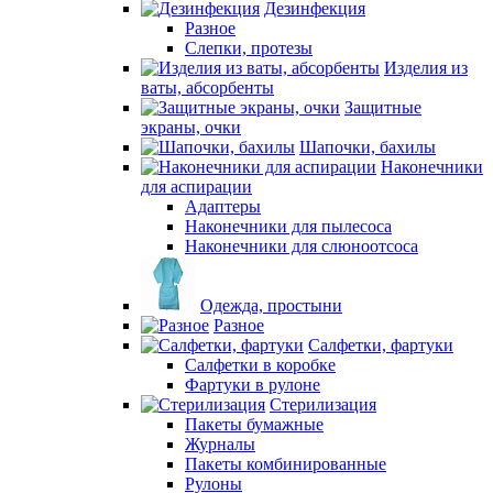
Дезинфекция
Разное
Слепки, протезы
Изделия из
ваты, абсорбенты
Защитные
экраны, очки
Шапочки, бахилы
Наконечники
для аспирации
Адаптеры
Наконечники для пылесоса
Наконечники для слюноотсоса
Одежда, простыни
Разное
Салфетки, фартуки
Салфетки в коробке
Фартуки в рулоне
Стерилизация
Пакеты бумажные
Журналы
Пакеты комбинированные
Рулоны