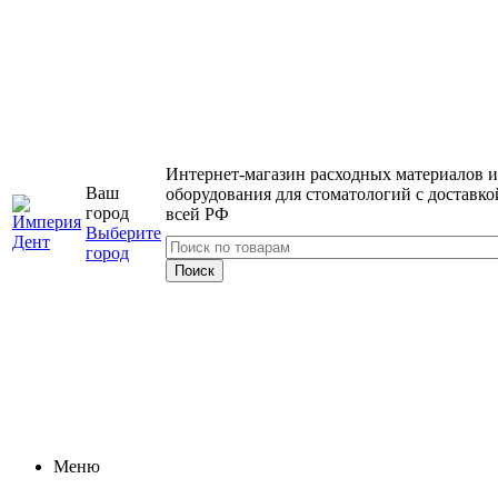
Интернет-магазин расходных материалов и
Ваш
оборудования для стоматологий с доставко
город
всей РФ
Выберите
город
Меню