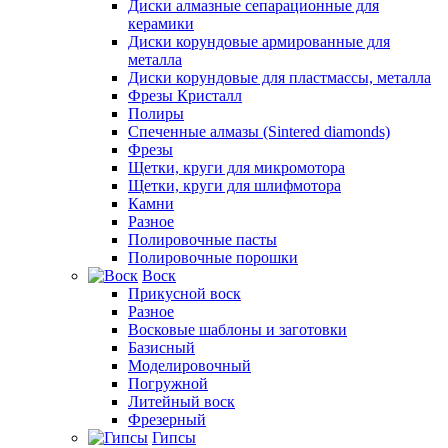
Диски алмазные сепарационные для
керамики
Диски корундовые армированные для
металла
Диски корундовые для пластмассы, металла
Фрезы Кристалл
Полиры
Спеченные алмазы (Sintered diamonds)
Фрезы
Щетки, круги для микромотора
Щетки, круги для шлифмотора
Камни
Разное
Полировочные пасты
Полировочные порошки
Воск
Прикусной воск
Разное
Восковые шаблоны и заготовки
Базисный
Моделировочный
Погружной
Литейный воск
Фрезерный
Гипсы