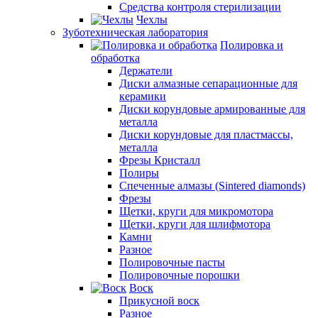
Средства контроля стерилизации
Чехлы
Зуботехническая лаборатория
Полировка и
обработка
Держатели
Диски алмазные сепарационные для
керамики
Диски корундовые армированные для
металла
Диски корундовые для пластмассы,
металла
Фрезы Кристалл
Полиры
Спеченные алмазы (Sintered diamonds)
Фрезы
Щетки, круги для микромотора
Щетки, круги для шлифмотора
Камни
Разное
Полировочные пасты
Полировочные порошки
Воск
Прикусной воск
Разное