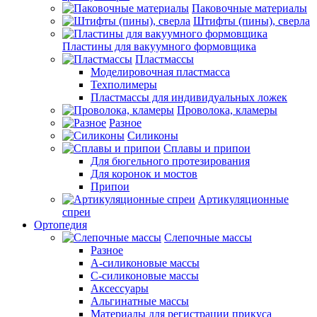
Паковочные материалы
Штифты (пины), сверла
Пластины для вакуумного формовщика
Пластмассы
Моделировочная пластмасса
Техполимеры
Пластмассы для индивидуальных ложек
Проволока, кламеры
Разное
Силиконы
Сплавы и припои
Для бюгельного протезирования
Для коронок и мостов
Припои
Артикуляционные
спреи
Ортопедия
Слепочные массы
Разное
А-силиконовые массы
С-силиконовые массы
Аксессуары
Альгинатные массы
Материалы для регистрации прикуса