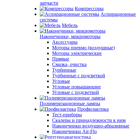
запчасти
Компрессоры
Аспирационные
системы
Мебель
Наконечники, микромоторы
Аксессуары
Моторы пневмо (воздушные)
Моторы электрические
Прямые
Смазка, очистка
Турбинные
Турбинные с подсветкой
Угловые
Угловые повышающие
Угловые с подсветкой
Полимеризационные лампы
Профилактика
Тест-приборы
Скалеры и принадлежности к ним
Наконечники воздушно-абразивные
Наконечники Air-Flo