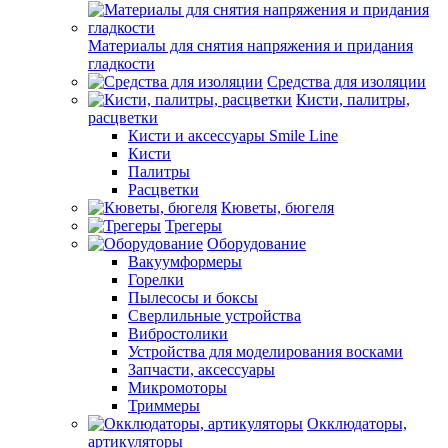
Материалы для снятия напряжения и придания
гладкости
Средства для изоляции
Кисти, палитры,
расцветки
Кисти и аксессуары Smile Line
Кисти
Палитры
Расцветки
Кюветы, бюгеля
Трегеры
Оборудование
Вакуумформеры
Горелки
Пылесосы и боксы
Сверлильные устройства
Вибростолики
Устройства для моделирования восками
Запчасти, аксессуары
Микромоторы
Триммеры
Окклюдаторы,
артикуляторы