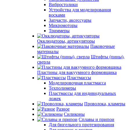
Вибростолики
Устройства для моделирования
восками
Запчасти, аксессуары
Микромоторы
Триммеры
Окклюдаторы, артикуляторы
Паковочные
материалы
Штифты (пины),
сверла
Пластины для вакуумного формовщика
Пластмассы
Моделировочная пластмасса
Техполимеры
Пластмассы для индивидуальных
ложек
Проволока, кламеры
Разное
Силиконы
Сплавы и припои
Для бюгельного протезирования
Для коронок и мостов