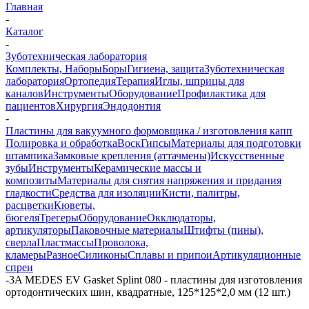
Главная
-
Каталог
-
Зуботехническая лаборатория
Комплекты, Наборы
Боры
Гигиена, защита
Зуботехническая
лаборатория
Ортопедия
Терапия
Иглы, шприцы для
каналов
Инструменты
Оборудование
Профилактика для
пациентов
Хирургия
Эндодонтия
-
Пластины для вакуумного формовщика / изготовления капп
Полировка и обработка
Воск
Гипсы
Материалы для подготовки
штампика
Замковые крепления (аттачмены)
Искусственные
зубы
Инструменты
Керамические массы и
композиты
Материалы для снятия напряжения и придания
гладкости
Средства для изоляции
Кисти, палитры,
расцветки
Кюветы,
бюгеля
Трегеры
Оборудование
Окклюдаторы,
артикуляторы
Паковочные материалы
Штифты (пины),
сверла
Пластмассы
Проволока,
кламеры
Разное
Силиконы
Сплавы и припои
Артикуляционные
спреи
-
3A MEDES EV Gasket Splint 080 - пластины для изготовления
ортодонтических шин, квадратные, 125*125*2,0 мм (12 шт.)