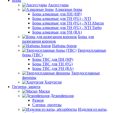
Боры
Аксессуары
Алмазные боры
Боры алмазные для ПН (HP)
Боры алмазные для ТН (FG) - NTI
Боры алмазные для ТН (FG) - NTI Abacus
Боры алмазные для ТН (FG) - NTI Turbo
Боры алмазные для УН (RA)
Боры для
разрезания коронок
Наборы боров
Твердосплавные
боры (ТВС)
Боры ТВС для ПН (HP)
Боры ТВС для ТН (FG)
Боры ТВС для УН (RA)
Твердосплавные
финиры
Хирургия
Гигиена, защита
Маски
Дезинфекция
Разное
Слепки, протезы
Изделия из ваты,