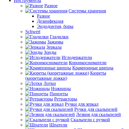
Инструменты
Разное
Системы хранения
Разное
Дезинфекция
Эндодонтия, боры
Schwert
Гладилки
Зажимы
Зеркала
Зонды
Иглодержатели
Коронкосниматели
Крампонные щипцы
Кюреты
(кюретажные ложки)
Лотки
Ножницы
Пинцеты
Ретракторы
Ручки для зеркал
Ручки для скальпелей
Лезвия для скальпелей
Скальпели с ручкой
Шпатели