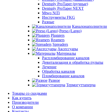
Dentsply ProTaper (ручные)
Dentsply ProTaper NEXT
Mtwo NiTi
Инструменты FKG
Разные
Каналонаполнители
Peeso (Largo)
Pluggers
Reamers
Spreaders
Аксессуары
Материалы
Распломбирование каналов
Девитализация и обработка пульпы
Лечение
Обработка каналов
Пломбирование каналов
Разное
Термогуттаперча
Товары со скидками
Как купить
Производители
О компании
Контакты