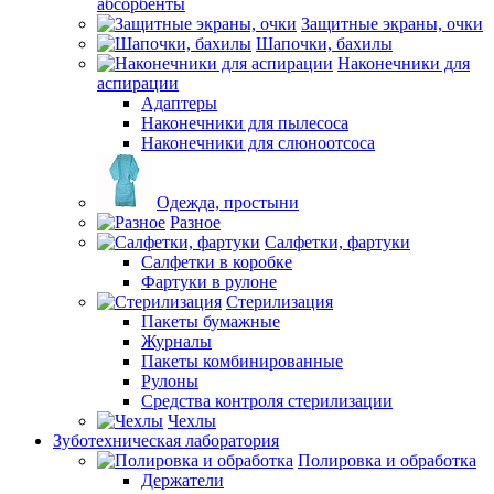
абсорбенты
Защитные экраны, очки
Шапочки, бахилы
Наконечники для
аспирации
Адаптеры
Наконечники для пылесоса
Наконечники для слюноотсоса
Одежда, простыни
Разное
Салфетки, фартуки
Салфетки в коробке
Фартуки в рулоне
Стерилизация
Пакеты бумажные
Журналы
Пакеты комбинированные
Рулоны
Средства контроля стерилизации
Чехлы
Зуботехническая лаборатория
Полировка и обработка
Держатели