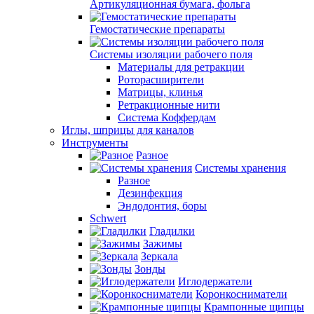
Артикуляционная бумага, фольга
Гемостатические препараты
Системы изоляции рабочего поля
Материалы для ретракции
Роторасширители
Матрицы, клинья
Ретракционные нити
Система Коффердам
Иглы, шприцы для каналов
Инструменты
Разное
Системы хранения
Разное
Дезинфекция
Эндодонтия, боры
Schwert
Гладилки
Зажимы
Зеркала
Зонды
Иглодержатели
Коронкосниматели
Крампонные щипцы