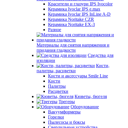
Красители и глазури IPS Ivocolor
Керамика Ivoclar IPS e.max
Керамика Ivoclar IPS InLine A-D
Керамика Noritake CZR
Керамика Noritake EX-3
Разное
Материалы для снятия напряжения и
придания гладкости
Средства для
изоляции
Кисти,
палитры, расцветки
Кисти и аксессуары Smile Line
Кисти
Палитры
Расцветки
Кюветы, бюгеля
Трегеры
Оборудование
Вакуумформеры
Горелки
Пылесосы и боксы
Сверлильные устройства