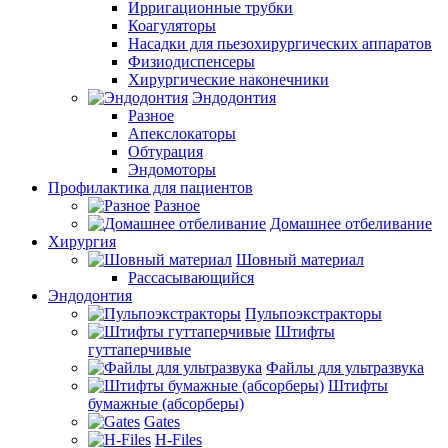
Ирригационные трубки
Коагуляторы
Насадки для пьезохирургических аппаратов
Физиодиспенсеры
Хирургические наконечники
Эндодонтия
Разное
Апекслокаторы
Обтурация
Эндомоторы
Профилактика для пациентов
Разное
Домашнее отбеливание
Хирургия
Шовный материал
Рассасывающийся
Эндодонтия
Пульпоэкстракторы
Штифты
гуттаперчивые
Файлы для ультразвука
Штифты
бумажные (абсорберы)
Gates
H-Files