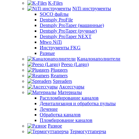
K-Files
NiTi инструменты
SOCO файлы
Dentsply ProFile
Dentsply ProTaper (машинные)
Dentsply ProTaper (ручные)
Dentsply ProTaper NEXT
Mtwo NiTi
Инструменты FKG
Разные
Каналонаполнители
Peeso (Largo)
Pluggers
Reamers
Spreaders
Аксессуары
Материалы
Распломбирование каналов
Девитализация и обработка пульпы
Лечение
Обработка каналов
Пломбирование каналов
Разное
Термогуттаперча