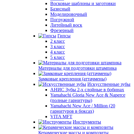
Восковые шаблоны и заготовки
Базисный
Моделировочный
Погружной
Литейный воск
Фрезерный
Гипсы
2 класс
3 класс
4 класс
5 класс
Материалы для подготовки штампика
Замковые крепления (аттачмены)
Искусственные зубы
АНИС Зубы 2-х слойные в бобинах
Yamahachi Gloria New Ace & Naperce
(полные гарнитуры)
Yamahachi New Ace / Million (20
гарнитуров в боксах)
VITA MFT
Инструменты
Керамические массы и композиты