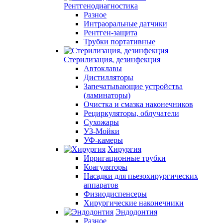
Рентгенодиагностика
Разное
Интраоральные датчики
Рентген-защита
Трубки портативные
Стерилизация, дезинфекция
Автоклавы
Дистилляторы
Запечатывающие устройства
(ламинаторы)
Очистка и смазка наконечников
Рециркуляторы, облучатели
Сухожары
УЗ-Мойки
УФ-камеры
Хирургия
Ирригационные трубки
Коагуляторы
Насадки для пьезохирургических
аппаратов
Физиодиспенсеры
Хирургические наконечники
Эндодонтия
Разное