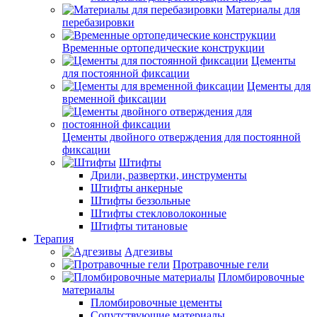
Материалы для
перебазировки
Временные ортопедические конструкции
Цементы
для постоянной фиксации
Цементы для
временной фиксации
Цементы двойного отверждения для постоянной
фиксации
Штифты
Дрили, развертки, инструменты
Штифты анкерные
Штифты беззольные
Штифты стекловолоконные
Штифты титановые
Терапия
Адгезивы
Протравочные гели
Пломбировочные
материалы
Пломбировочные цементы
Сопутствующие материалы