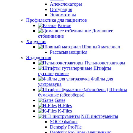
Апекслокаторы
Обтурация
Эндомоторы
Профилактика для пациентов
Разное
Домашнее
отбеливание
Хирургия
Шовный материал
Рассасывающийся
Эндодонтия
Пульпоэкстракторы
Штифты
гуттаперчивые
Файлы для
ультразвука
Штифты
бумажные (абсорберы)
Gates
H-Files
K-Files
NiTi инструменты
SOCO файлы
Dentsply ProFile
Dentsply ProTaper (машинные)