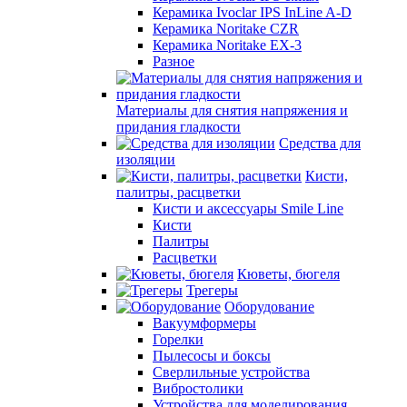
Керамика Ivoclar IPS InLine A-D
Керамика Noritake CZR
Керамика Noritake EX-3
Разное
Материалы для снятия напряжения и
придания гладкости
Средства для
изоляции
Кисти,
палитры, расцветки
Кисти и аксессуары Smile Line
Кисти
Палитры
Расцветки
Кюветы, бюгеля
Трегеры
Оборудование
Вакуумформеры
Горелки
Пылесосы и боксы
Сверлильные устройства
Вибростолики
Устройства для моделирования