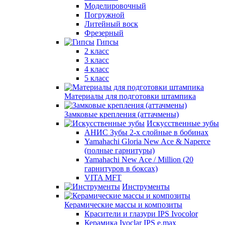
Моделировочный
Погружной
Литейный воск
Фрезерный
Гипсы
2 класс
3 класс
4 класс
5 класс
Материалы для подготовки штампика
Замковые крепления (аттачмены)
Искусственные зубы
АНИС Зубы 2-х слойные в бобинах
Yamahachi Gloria New Ace & Naperce
(полные гарнитуры)
Yamahachi New Ace / Million (20
гарнитуров в боксах)
VITA MFT
Инструменты
Керамические массы и композиты
Красители и глазури IPS Ivocolor
Керамика Ivoclar IPS e.max