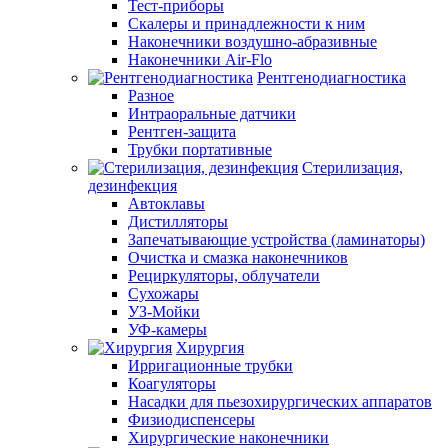
Тест-приборы
Скалеры и принадлежности к ним
Наконечники воздушно-абразивные
Наконечники Air-Flo
Рентгенодиагностика
Разное
Интраоральные датчики
Рентген-защита
Трубки портативные
Стерилизация,
дезинфекция
Автоклавы
Дистилляторы
Запечатывающие устройства (ламинаторы)
Очистка и смазка наконечников
Рециркуляторы, облучатели
Сухожары
УЗ-Мойки
УФ-камеры
Хирургия
Ирригационные трубки
Коагуляторы
Насадки для пьезохирургических аппаратов
Физиодиспенсеры
Хирургические наконечники