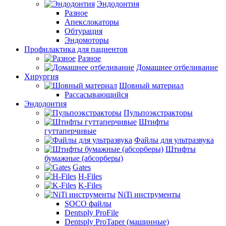
Эндодонтия
Разное
Апекслокаторы
Обтурация
Эндомоторы
Профилактика для пациентов
Разное
Домашнее отбеливание
Хирургия
Шовный материал
Рассасывающийся
Эндодонтия
Пульпоэкстракторы
Штифты
гуттаперчивые
Файлы для ультразвука
Штифты
бумажные (абсорберы)
Gates
H-Files
K-Files
NiTi инструменты
SOCO файлы
Dentsply ProFile
Dentsply ProTaper (машинные)