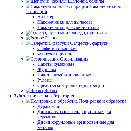
Шапочки, бахилы
Наконечники для
аспирации
Адаптеры
Наконечники для пылесоса
Наконечники для слюноотсоса
Одежда, простыни
Разное
Салфетки, фартуки
Салфетки в коробке
Фартуки в рулоне
Стерилизация
Пакеты бумажные
Журналы
Пакеты комбинированные
Рулоны
Средства контроля стерилизации
Чехлы
Зуботехническая лаборатория
Полировка и обработка
Держатели
Диски алмазные сепарационные для
керамики
Диски корундовые армированные для
металла