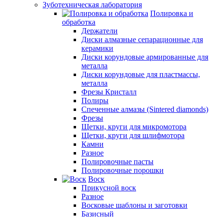
Зуботехническая лаборатория
Полировка и
обработка
Держатели
Диски алмазные сепарационные для
керамики
Диски корундовые армированные для
металла
Диски корундовые для пластмассы,
металла
Фрезы Кристалл
Полиры
Спеченные алмазы (Sintered diamonds)
Фрезы
Щетки, круги для микромотора
Щетки, круги для шлифмотора
Камни
Разное
Полировочные пасты
Полировочные порошки
Воск
Прикусной воск
Разное
Восковые шаблоны и заготовки
Базисный