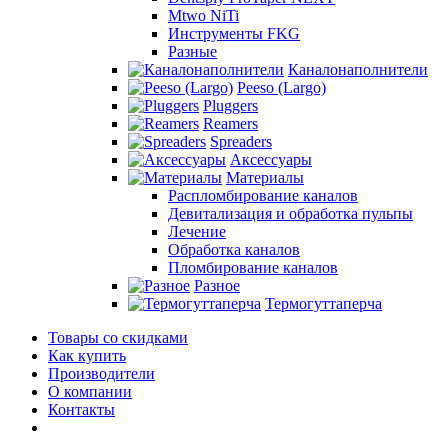
Mtwo NiTi
Инструменты FKG
Разные
Каналонаполнители
Peeso (Largo)
Pluggers
Reamers
Spreaders
Аксессуары
Материалы
Распломбирование каналов
Девитализация и обработка пульпы
Лечение
Обработка каналов
Пломбирование каналов
Разное
Термогуттаперча
Товары со скидками
Как купить
Производители
О компании
Контакты