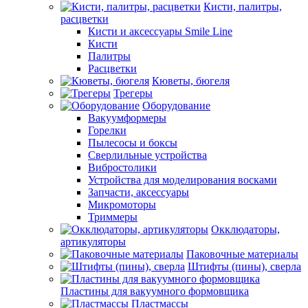
Кисти, палитры,
расцветки
Кисти и аксессуары Smile Line
Кисти
Палитры
Расцветки
Кюветы, бюгеля
Трегеры
Оборудование
Вакуумформеры
Горелки
Пылесосы и боксы
Сверлильные устройства
Вибростолики
Устройства для моделирования восками
Запчасти, аксессуары
Микромоторы
Триммеры
Окклюдаторы,
артикуляторы
Паковочные материалы
Штифты (пины), сверла
Пластины для вакуумного формовщика
Пластмассы