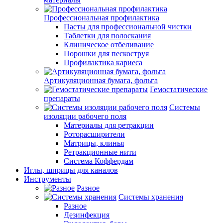
Профессиональная профилактика
Пасты для профессиональной чистки
Таблетки для полоскания
Клиническое отбеливание
Порошки для пескоструя
Профилактика кариеса
Артикуляционная бумага, фольга
Гемостатические
препараты
Системы
изоляции рабочего поля
Материалы для ретракции
Роторасширители
Матрицы, клинья
Ретракционные нити
Система Коффердам
Иглы, шприцы для каналов
Инструменты
Разное
Системы хранения
Разное
Дезинфекция