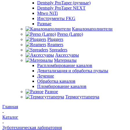
Dentsply ProTaper (ручные)
Dentsply ProTaper NEXT
Mtwo NiTi
Инструменты FKG
Разные
Каналонаполнители
Peeso (Largo)
Pluggers
Reamers
Spreaders
Аксессуары
Материалы
Распломбирование каналов
Девитализация и обработка пульпы
Лечение
Обработка каналов
Пломбирование каналов
Разное
Термогуттаперча
Главная
-
Каталог
-
Зуботехническая лаборатория