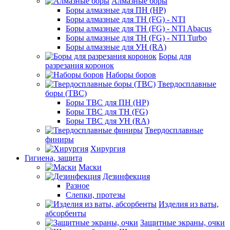
Алмазные боры
Боры алмазные для ПН (HP)
Боры алмазные для ТН (FG) - NTI
Боры алмазные для ТН (FG) - NTI Abacus
Боры алмазные для ТН (FG) - NTI Turbo
Боры алмазные для УН (RA)
Боры для
разрезания коронок
Наборы боров
Твердосплавные
боры (ТВС)
Боры ТВС для ПН (HP)
Боры ТВС для ТН (FG)
Боры ТВС для УН (RA)
Твердосплавные
финиры
Хирургия
Гигиена, защита
Маски
Дезинфекция
Разное
Слепки, протезы
Изделия из ваты,
абсорбенты
Защитные экраны, очки