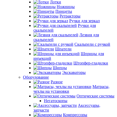
Лотки
Ножницы
Пинцеты
Ретракторы
Ручки для зеркал
Ручки для
скальпелей
Лезвия для
скальпелей
Скальпели с ручкой
Шпатели
Шприцы для
инъекций
Штопфер-гладилки
Щипцы
Экскаваторы
Оборудование
Разное
Матрасы,
чехлы на установки
Оптические системы
Негатоскопы
Аксессуары,
запчасти
Компрессоры