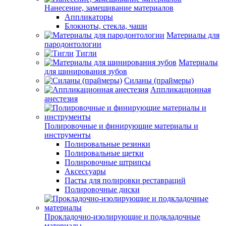
Нанесение, замешивание материалов
Аппликаторы
Блокноты, стекла, чаши
Материалы для
пародонтологии
Тигли
Материалы
для шинирования зубов
Силаны (праймеры)
Аппликационная
анестезия
Полировочные и финирующие материалы и
инструменты
Полировальные резинки
Полировальные щетки
Полировочные штрипсы
Аксессуары
Пасты для полировки реставраций
Полировочные диски
Прокладочно-изолирующие и подкладочные
материалы