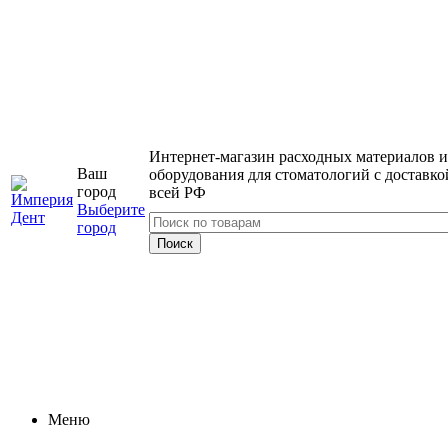
Интернет-магазин расходных материалов и
Ваш
оборудования для стоматологий с доставко
город
всей РФ
Выберите
город
Меню