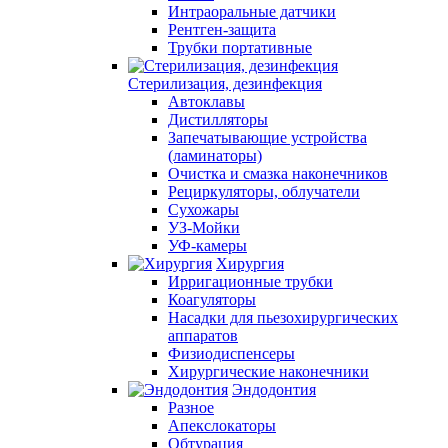
Интраоральные датчики
Рентген-защита
Трубки портативные
Стерилизация, дезинфекция
Автоклавы
Дистилляторы
Запечатывающие устройства
(ламинаторы)
Очистка и смазка наконечников
Рециркуляторы, облучатели
Сухожары
УЗ-Мойки
УФ-камеры
Хирургия
Ирригационные трубки
Коагуляторы
Насадки для пьезохирургических
аппаратов
Физиодиспенсеры
Хирургические наконечники
Эндодонтия
Разное
Апекслокаторы
Обтурация