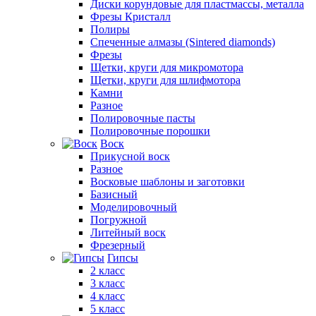
Диски корундовые для пластмассы, металла
Фрезы Кристалл
Полиры
Спеченные алмазы (Sintered diamonds)
Фрезы
Щетки, круги для микромотора
Щетки, круги для шлифмотора
Камни
Разное
Полировочные пасты
Полировочные порошки
Воск
Прикусной воск
Разное
Восковые шаблоны и заготовки
Базисный
Моделировочный
Погружной
Литейный воск
Фрезерный
Гипсы
2 класс
3 класс
4 класс
5 класс