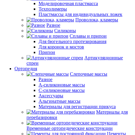
Моделировочная пластмасса
Техполимеры
Пластмассы для индивидуальных ложек
Проволока, кламеры
Разное
Силиконы
Сплавы и припои
Для бюгельного протезирования
Для коронок и мостов
Припои
Артикуляционные
спреи
Ортопедия
Слепочные массы
Разное
А-силиконовые массы
С-силиконовые массы
Аксессуары
Альгинатные массы
Материалы для регистрации прикуса
Материалы для
перебазировки
Временные ортопедические конструкции
Цементы