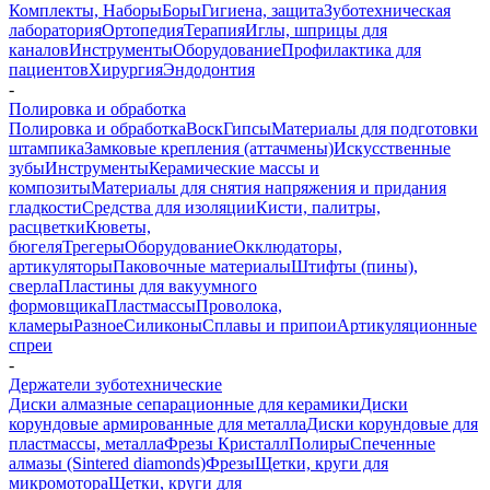
Комплекты, Наборы
Боры
Гигиена, защита
Зуботехническая
лаборатория
Ортопедия
Терапия
Иглы, шприцы для
каналов
Инструменты
Оборудование
Профилактика для
пациентов
Хирургия
Эндодонтия
-
Полировка и обработка
Полировка и обработка
Воск
Гипсы
Материалы для подготовки
штампика
Замковые крепления (аттачмены)
Искусственные
зубы
Инструменты
Керамические массы и
композиты
Материалы для снятия напряжения и придания
гладкости
Средства для изоляции
Кисти, палитры,
расцветки
Кюветы,
бюгеля
Трегеры
Оборудование
Окклюдаторы,
артикуляторы
Паковочные материалы
Штифты (пины),
сверла
Пластины для вакуумного
формовщика
Пластмассы
Проволока,
кламеры
Разное
Силиконы
Сплавы и припои
Артикуляционные
спреи
-
Держатели зуботехнические
Диски алмазные сепарационные для керамики
Диски
корундовые армированные для металла
Диски корундовые для
пластмассы, металла
Фрезы Кристалл
Полиры
Спеченные
алмазы (Sintered diamonds)
Фрезы
Щетки, круги для
микромотора
Щетки, круги для