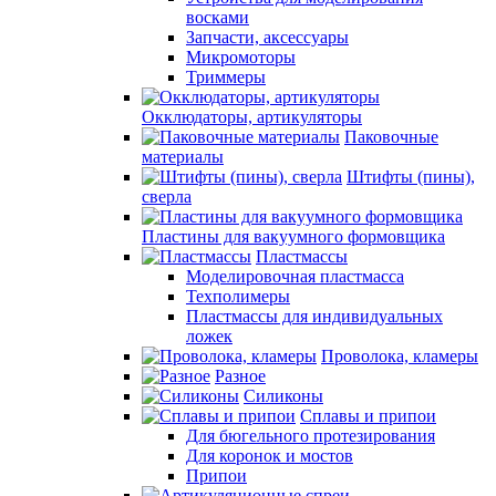
восками
Запчасти, аксессуары
Микромоторы
Триммеры
Окклюдаторы, артикуляторы
Паковочные
материалы
Штифты (пины),
сверла
Пластины для вакуумного формовщика
Пластмассы
Моделировочная пластмасса
Техполимеры
Пластмассы для индивидуальных
ложек
Проволока, кламеры
Разное
Силиконы
Сплавы и припои
Для бюгельного протезирования
Для коронок и мостов
Припои