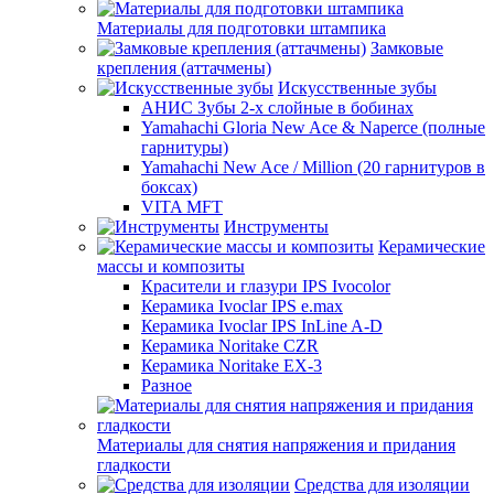
Материалы для подготовки штампика
Замковые
крепления (аттачмены)
Искусственные зубы
АНИС Зубы 2-х слойные в бобинах
Yamahachi Gloria New Ace & Naperce (полные
гарнитуры)
Yamahachi New Ace / Million (20 гарнитуров в
боксах)
VITA MFT
Инструменты
Керамические
массы и композиты
Красители и глазури IPS Ivocolor
Керамика Ivoclar IPS e.max
Керамика Ivoclar IPS InLine A-D
Керамика Noritake CZR
Керамика Noritake EX-3
Разное
Материалы для снятия напряжения и придания
гладкости
Средства для изоляции