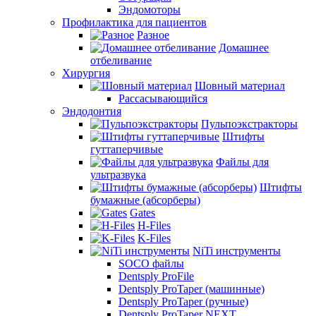
Эндомоторы
Профилактика для пациентов
Разное
Домашнее
отбеливание
Хирургия
Шовный материал
Рассасывающийся
Эндодонтия
Пульпоэкстракторы
Штифты
гуттаперчивые
Файлы для
ультразвука
Штифты
бумажные (абсорберы)
Gates
H-Files
K-Files
NiTi инструменты
SOCO файлы
Dentsply ProFile
Dentsply ProTaper (машинные)
Dentsply ProTaper (ручные)
Dentsply ProTaper NEXT