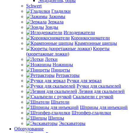
Эндодонтия, боры
Schwert
Гладилки
Зажимы
Зеркала
Зонды
Иглодержатели
Коронкосниматели
Крампонные щипцы
Кюреты
(кюретажные ложки)
Лотки
Ножницы
Пинцеты
Ретракторы
Ручки для зеркал
Ручки для скальпелей
Лезвия для скальпелей
Скальпели с ручкой
Шпатели
Шприцы для инъекций
Штопфер-гладилки
Щипцы
Экскаваторы
Оборудование