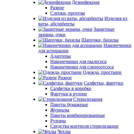
Дезинфекция
Разное
Слепки, протезы
Изделия из
ваты, абсорбенты
Защитные
экраны, очки
Шапочки, бахилы
Наконечники
для аспирации
Адаптеры
Наконечники для пылесоса
Наконечники для слюноотсоса
Одежда, простыни
Разное
Салфетки, фартуки
Салфетки в коробке
Фартуки в рулоне
Стерилизация
Пакеты бумажные
Журналы
Пакеты комбинированные
Рулоны
Средства контроля стерилизации
Чехлы