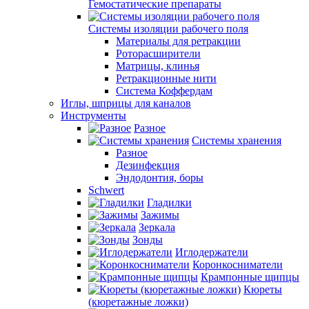
Гемостатические препараты
Системы изоляции рабочего поля
Материалы для ретракции
Роторасширители
Матрицы, клинья
Ретракционные нити
Система Коффердам
Иглы, шприцы для каналов
Инструменты
Разное
Системы хранения
Разное
Дезинфекция
Эндодонтия, боры
Schwert
Гладилки
Зажимы
Зеркала
Зонды
Иглодержатели
Коронкосниматели
Крампонные щипцы
Кюреты
(кюретажные ложки)