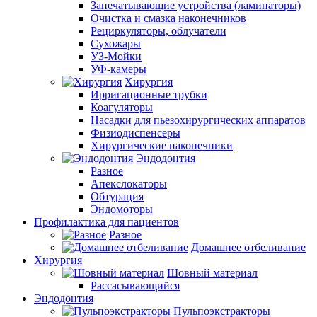
Запечатывающие устройства (ламинаторы)
Очистка и смазка наконечников
Рециркуляторы, облучатели
Сухожары
УЗ-Мойки
УФ-камеры
Хирургия
Ирригационные трубки
Коагуляторы
Насадки для пьезохирургических аппаратов
Физиодиспенсеры
Хирургические наконечники
Эндодонтия
Разное
Апекслокаторы
Обтурация
Эндомоторы
Профилактика для пациентов
Разное
Домашнее отбеливание
Хирургия
Шовный материал
Рассасывающийся
Эндодонтия
Пульпоэкстракторы