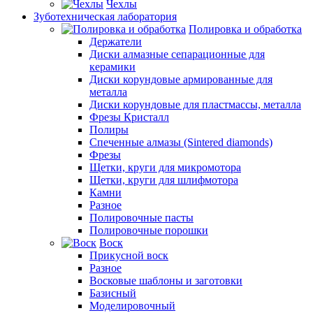
Чехлы
Зуботехническая лаборатория
Полировка и обработка
Держатели
Диски алмазные сепарационные для
керамики
Диски корундовые армированные для
металла
Диски корундовые для пластмассы, металла
Фрезы Кристалл
Полиры
Спеченные алмазы (Sintered diamonds)
Фрезы
Щетки, круги для микромотора
Щетки, круги для шлифмотора
Камни
Разное
Полировочные пасты
Полировочные порошки
Воск
Прикусной воск
Разное
Восковые шаблоны и заготовки
Базисный
Моделировочный