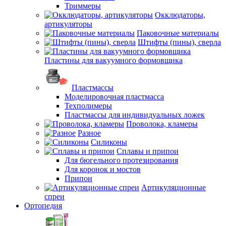
Триммеры
Окклюдаторы,
артикуляторы
Паковочные материалы
Штифты (пины), сверла
Пластины для вакуумного формовщика
Пластмассы
Моделировочная пластмасса
Техполимеры
Пластмассы для индивидуальных ложек
Проволока, кламеры
Разное
Силиконы
Сплавы и припои
Для бюгельного протезирования
Для коронок и мостов
Припои
Артикуляционные
спреи
Ортопедия