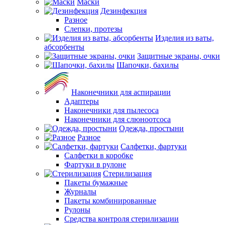
Маски
Дезинфекция
Разное
Слепки, протезы
Изделия из ваты,
абсорбенты
Защитные экраны, очки
Шапочки, бахилы
Наконечники для аспирации
Адаптеры
Наконечники для пылесоса
Наконечники для слюноотсоса
Одежда, простыни
Разное
Салфетки, фартуки
Салфетки в коробке
Фартуки в рулоне
Стерилизация
Пакеты бумажные
Журналы
Пакеты комбинированные
Рулоны
Средства контроля стерилизации