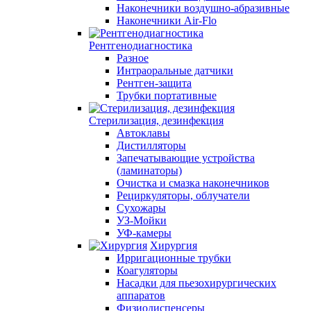
Наконечники воздушно-абразивные
Наконечники Air-Flo
Рентгенодиагностика
Разное
Интраоральные датчики
Рентген-защита
Трубки портативные
Стерилизация, дезинфекция
Автоклавы
Дистилляторы
Запечатывающие устройства
(ламинаторы)
Очистка и смазка наконечников
Рециркуляторы, облучатели
Сухожары
УЗ-Мойки
УФ-камеры
Хирургия
Ирригационные трубки
Коагуляторы
Насадки для пьезохирургических
аппаратов
Физиодиспенсеры