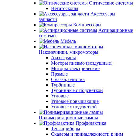
Оптические системы
Негатоскопы
Аксессуары,
запчасти
Компрессоры
Аспирационные
системы
Мебель
Наконечники, микромоторы
Аксессуары
Моторы пневмо (воздушные)
Моторы электрические
Прямые
Смазка, очистка
Турбинные
Турбинные с подсветкой
Угловые
Угловые повышающие
Угловые с подсветкой
Полимеризационные лампы
Профилактика
Тест-приборы
Скалеры и принадлежности к ним