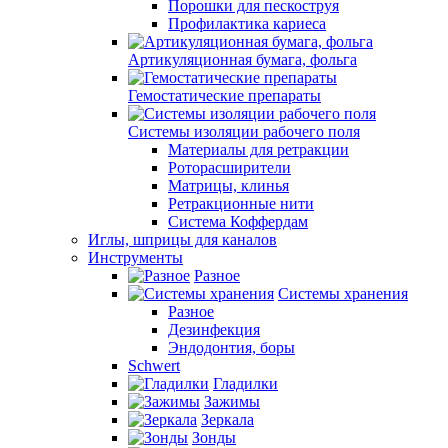
Порошки для пескоструя
Профилактика кариеса
Артикуляционная бумага, фольга
Гемостатические препараты
Системы изоляции рабочего поля
Материалы для ретракции
Роторасширители
Матрицы, клинья
Ретракционные нити
Система Коффердам
Иглы, шприцы для каналов
Инструменты
Разное
Системы хранения
Разное
Дезинфекция
Эндодонтия, боры
Schwert
Гладилки
Зажимы
Зеркала
Зонды