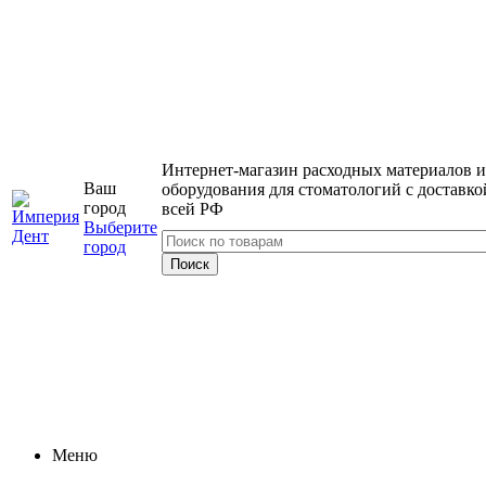
Интернет-магазин расходных материалов и
Ваш
оборудования для стоматологий с доставко
город
всей РФ
Выберите
город
Меню