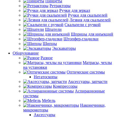
Пинцеты
Ретракторы
Ручки для зеркал
Ручки для скальпелей
Лезвия для скальпелей
Скальпели с ручкой
Шпатели
Шприцы для инъекций
Штопфер-гладилки
Щипцы
Экскаваторы
Оборудование
Разное
Матрасы, чехлы
на установки
Оптические системы
Негатоскопы
Аксессуары, запчасти
Компрессоры
Аспирационные
системы
Мебель
Наконечники,
микромоторы
Аксессуары