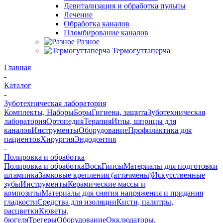
Девитализация и обработка пульпы
Лечение
Обработка каналов
Пломбирование каналов
Разное
Термогуттаперча
Главная
-
Каталог
-
Зуботехническая лаборатория
Комплекты, Наборы
Боры
Гигиена, защита
Зуботехническая
лаборатория
Ортопедия
Терапия
Иглы, шприцы для
каналов
Инструменты
Оборудование
Профилактика для
пациентов
Хирургия
Эндодонтия
-
Полировка и обработка
Полировка и обработка
Воск
Гипсы
Материалы для подготовки
штампика
Замковые крепления (аттачмены)
Искусственные
зубы
Инструменты
Керамические массы и
композиты
Материалы для снятия напряжения и придания
гладкости
Средства для изоляции
Кисти, палитры,
расцветки
Кюветы,
бюгеля
Трегеры
Оборудование
Окклюдаторы,