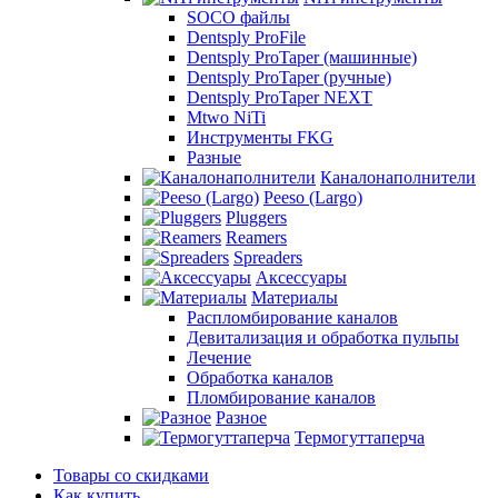
SOCO файлы
Dentsply ProFile
Dentsply ProTaper (машинные)
Dentsply ProTaper (ручные)
Dentsply ProTaper NEXT
Mtwo NiTi
Инструменты FKG
Разные
Каналонаполнители
Peeso (Largo)
Pluggers
Reamers
Spreaders
Аксессуары
Материалы
Распломбирование каналов
Девитализация и обработка пульпы
Лечение
Обработка каналов
Пломбирование каналов
Разное
Термогуттаперча
Товары со скидками
Как купить