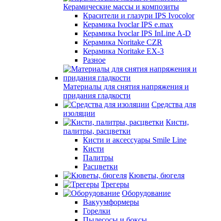
Керамические массы и композиты
Красители и глазури IPS Ivocolor
Керамика Ivoclar IPS e.max
Керамика Ivoclar IPS InLine A-D
Керамика Noritake CZR
Керамика Noritake EX-3
Разное
Материалы для снятия напряжения и
придания гладкости
Средства для
изоляции
Кисти,
палитры, расцветки
Кисти и аксессуары Smile Line
Кисти
Палитры
Расцветки
Кюветы, бюгеля
Трегеры
Оборудование
Вакуумформеры
Горелки
Пылесосы и боксы