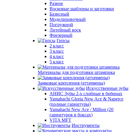
Разное
Восковые шаблоны и заготовки
Базисный
Моделировочный
Погружной
Литейный воск
Фрезерный
Гипсы
2 класс
3 класс
4 класс
5 класс
Материалы для подготовки штампика
Замковые крепления (аттачмены)
Искусственные зубы
АНИС Зубы 2-х слойные в бобинах
Yamahachi Gloria New Ace & Naperce
(полные гарнитуры)
Yamahachi New Ace / Million (20
гарнитуров в боксах)
VITA MFT
Инструменты