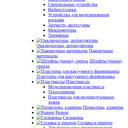
Сверлильные устройства
Вибростолики
Устройства для моделирования
восками
Запчасти, аксессуары
Микромоторы
Триммеры
Окклюдаторы, артикуляторы
Паковочные
материалы
Штифты (пины),
сверла
Пластины для вакуумного формовщика
Пластмассы
Моделировочная пластмасса
Техполимеры
Пластмассы для индивидуальных
ложек
Проволока, кламеры
Разное
Силиконы
Сплавы и припои
Для бюгельного протезирования