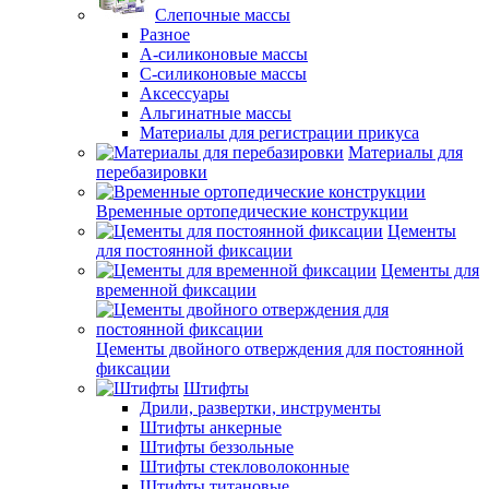
Слепочные массы
Разное
А-силиконовые массы
С-силиконовые массы
Аксессуары
Альгинатные массы
Материалы для регистрации прикуса
Материалы для
перебазировки
Временные ортопедические конструкции
Цементы
для постоянной фиксации
Цементы для
временной фиксации
Цементы двойного отверждения для постоянной
фиксации
Штифты
Дрили, развертки, инструменты
Штифты анкерные
Штифты беззольные
Штифты стекловолоконные
Штифты титановые