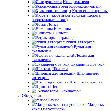
Иглодержатели
Коронкосниматели
Крампонные щипцы
Кюреты
(кюретажные ложки)
Лотки
Ножницы
Пинцеты
Ретракторы
Ручки для зеркал
Ручки для
скальпелей
Лезвия для
скальпелей
Скальпели с ручкой
Шпатели
Шприцы для
инъекций
Штопфер-гладилки
Щипцы
Экскаваторы
Оборудование
Разное
Матрасы,
чехлы на установки