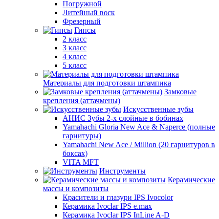
Погружной
Литейный воск
Фрезерный
Гипсы
2 класс
3 класс
4 класс
5 класс
Материалы для подготовки штампика
Замковые
крепления (аттачмены)
Искусственные зубы
АНИС Зубы 2-х слойные в бобинах
Yamahachi Gloria New Ace & Naperce (полные
гарнитуры)
Yamahachi New Ace / Million (20 гарнитуров в
боксах)
VITA MFT
Инструменты
Керамические
массы и композиты
Красители и глазури IPS Ivocolor
Керамика Ivoclar IPS e.max
Керамика Ivoclar IPS InLine A-D