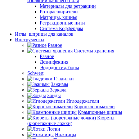
изоляции рабочего поля
Материалы для ретракции
Роторасширители
Матрицы, клинья
Ретракционные нити
Система Коффердам
Иглы, шприцы для каналов
Инструменты
Разное
Системы хранения
Разное
Дезинфекция
Эндодонтия, боры
Schwert
Гладилки
Зажимы
Зеркала
Зонды
Иглодержатели
Коронкосниматели
Крампонные щипцы
Кюреты
(кюретажные ложки)
Лотки
Ножницы