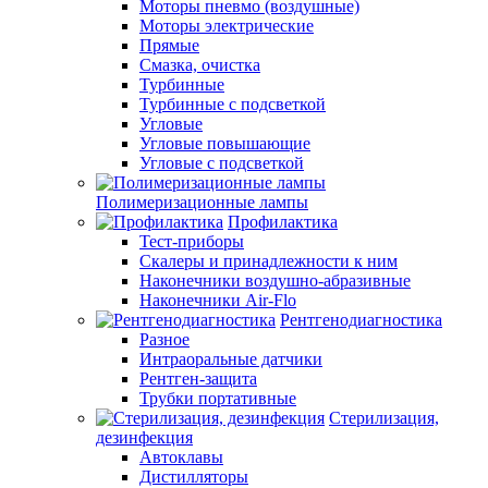
Моторы пневмо (воздушные)
Моторы электрические
Прямые
Смазка, очистка
Турбинные
Турбинные с подсветкой
Угловые
Угловые повышающие
Угловые с подсветкой
Полимеризационные лампы
Профилактика
Тест-приборы
Скалеры и принадлежности к ним
Наконечники воздушно-абразивные
Наконечники Air-Flo
Рентгенодиагностика
Разное
Интраоральные датчики
Рентген-защита
Трубки портативные
Стерилизация,
дезинфекция
Автоклавы
Дистилляторы