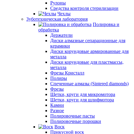
Рулоны
Средства контроля стерилизации
Чехлы
Зуботехническая лаборатория
Полировка и
обработка
Держатели
Диски алмазные сепарационные для
керамики
Диски корундовые армированные для
металла
Диски корундовые для пластмассы,
металла
Фрезы Кристалл
Полиры
Спеченные алмазы (Sintered diamonds)
Фрезы
Щетки, круги для микромотора
Щетки, круги для шлифмотора
Камни
Разное
Полировочные пасты
Полировочные порошки
Воск
Прикусной воск