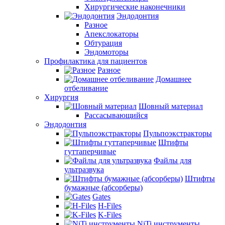
Хирургические наконечники
Эндодонтия
Разное
Апекслокаторы
Обтурация
Эндомоторы
Профилактика для пациентов
Разное
Домашнее
отбеливание
Хирургия
Шовный материал
Рассасывающийся
Эндодонтия
Пульпоэкстракторы
Штифты
гуттаперчивые
Файлы для
ультразвука
Штифты
бумажные (абсорберы)
Gates
H-Files
K-Files
NiTi инструменты