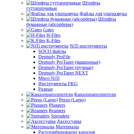
Штифты
гуттаперчивые
Файлы для ультразвука
Штифты
бумажные (абсорберы)
Gates
H-Files
K-Files
NiTi инструменты
SOCO файлы
Dentsply ProFile
Dentsply ProTaper (машинные)
Dentsply ProTaper (ручные)
Dentsply ProTaper NEXT
Mtwo NiTi
Инструменты FKG
Разные
Каналонаполнители
Peeso (Largo)
Pluggers
Reamers
Spreaders
Аксессуары
Материалы
Распломбирование каналов