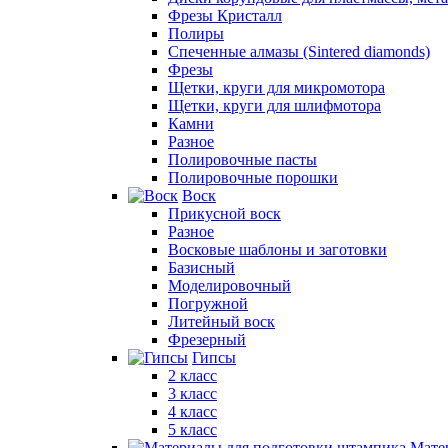
Фрезы Кристалл
Полиры
Спеченные алмазы (Sintered diamonds)
Фрезы
Щетки, круги для микромотора
Щетки, круги для шлифмотора
Камни
Разное
Полировочные пасты
Полировочные порошки
Воск
Прикусной воск
Разное
Восковые шаблоны и заготовки
Базисный
Моделировочный
Погружной
Литейный воск
Фрезерный
Гипсы
2 класс
3 класс
4 класс
5 класс
Мате