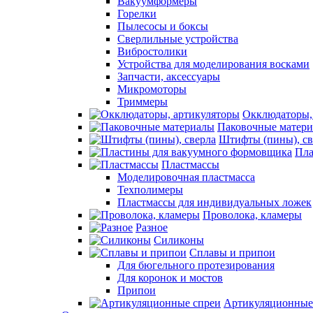
Вакуумформеры
Горелки
Пылесосы и боксы
Сверлильные устройства
Вибростолики
Устройства для моделирования восками
Запчасти, аксессуары
Микромоторы
Триммеры
Окклюдаторы,
Паковочные матер
Штифты (пины), св
Пла
Пластмассы
Моделировочная пластмасса
Техполимеры
Пластмассы для индивидуальных ложек
Проволока, кламеры
Разное
Силиконы
Сплавы и припои
Для бюгельного протезирования
Для коронок и мостов
Припои
Артикуляционные