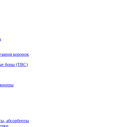
s
езания коронок
ые боры (ТВС)
финиры
ты, абсорбенты
очки