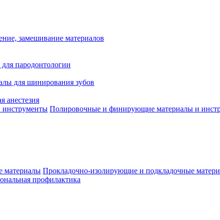
ение, замешивание материалов
 для пародонтологии
алы для шинирования зубов
я анестезия
Полировочные и финирующие материалы и инст
Прокладочно-изолирующие и подкладочные матер
ональная профилактика