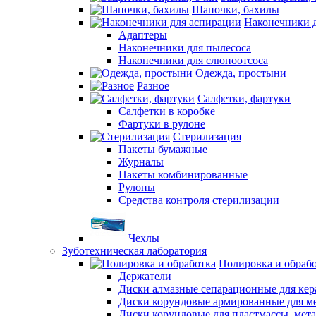
Шапочки, бахилы
Наконечники 
Адаптеры
Наконечники для пылесоса
Наконечники для слюноотсоса
Одежда, простыни
Разное
Салфетки, фартуки
Салфетки в коробке
Фартуки в рулоне
Стерилизация
Пакеты бумажные
Журналы
Пакеты комбинированные
Рулоны
Средства контроля стерилизации
Чехлы
Зуботехническая лаборатория
Полировка и обраб
Держатели
Диски алмазные сепарационные для ке
Диски корундовые армированные для м
Диски корундовые для пластмассы, мет