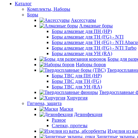
Каталог
Комплекты, Наборы
Боры
Аксессуары
Алмазные боры
Боры алмазные для ПН (HP)
Боры алмазные для ТН (FG) - NTI
Боры алмазные для ТН (FG) - NTI Abacu
Боры алмазные для ТН (FG) - NTI Turbo
Боры алмазные для УН (RA)
Боры для разр
Наборы боров
Твердосплавн
Боры ТВС для ПН (HP)
Боры ТВС для ТН (FG)
Боры ТВС для УН (RA)
Твердосплавные 
Хирургия
Гигиена, защита
Маски
Дезинфекция
Разное
Слепки, протезы
Изделия из ва
Защитные экраны, 