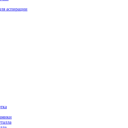
для аспирации
отка
рамики
еталла
алла