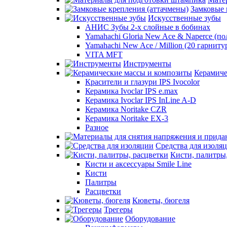
Замковые 
Искусственные зубы
АНИС Зубы 2-х слойные в бобинах
Yamahachi Gloria New Ace & Naperce (п
Yamahachi New Ace / Million (20 гарниту
VITA MFT
Инструменты
Керамиче
Красители и глазури IPS Ivocolor
Керамика Ivoclar IPS e.max
Керамика Ivoclar IPS InLine A-D
Керамика Noritake CZR
Керамика Noritake EX-3
Разное
Средства для изоля
Кисти, палитры
Кисти и аксессуары Smile Line
Кисти
Палитры
Расцветки
Кюветы, бюгеля
Трегеры
Оборудование