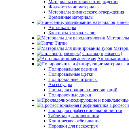
Материалы светового отверждения
Жидкотекучие материалы
Материалы химического отверждения
Временные материалы
Нанес
Аппликаторы
Блокноты, стекла, чаши
Материалы
Тигли
Матери
Силаны (праймеры)
Аппликационна
Полировальные резинки
Полировальные щетки
Полировочные штрипсы
Аксессуары
Пасты для полировки реставраций
Полировочные диски
Професси
Пасты для профессиональной чистки
Таблетки для полоскания
Клиническое отбеливание
Порошки для пескоструя