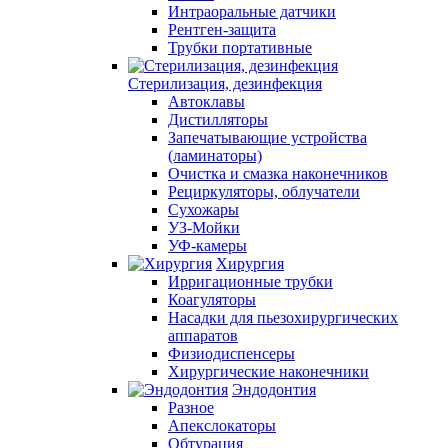
Интраоральные датчики
Рентген-защита
Трубки портативные
Стерилизация, дезинфекция
Автоклавы
Дистилляторы
Запечатывающие устройства
(ламинаторы)
Очистка и смазка наконечников
Рециркуляторы, облучатели
Сухожары
УЗ-Мойки
УФ-камеры
Хирургия
Ирригационные трубки
Коагуляторы
Насадки для пьезохирургических
аппаратов
Физиодиспенсеры
Хирургические наконечники
Эндодонтия
Разное
Апекслокаторы
Обтурация