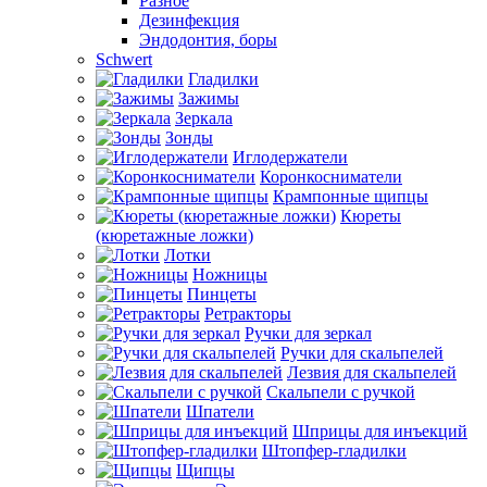
Разное
Дезинфекция
Эндодонтия, боры
Schwert
Гладилки
Зажимы
Зеркала
Зонды
Иглодержатели
Коронкосниматели
Крампонные щипцы
Кюреты
(кюретажные ложки)
Лотки
Ножницы
Пинцеты
Ретракторы
Ручки для зеркал
Ручки для скальпелей
Лезвия для скальпелей
Скальпели с ручкой
Шпатели
Шприцы для инъекций
Штопфер-гладилки
Щипцы