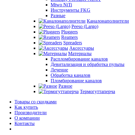
Mtwo NiTi
Инструменты FKG
Разные
Каналонаполнители
Peeso (Largo)
Pluggers
Reamers
Spreaders
Аксессуары
Материалы
Распломбирование каналов
Девитализация и обработка пульпы
Лечение
Обработка каналов
Пломбирование каналов
Разное
Термогуттаперча
Товары со скидками
Как купить
Производители
О компании
Контакты