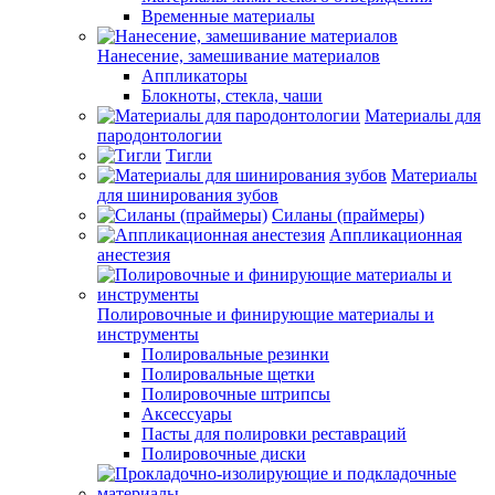
Временные материалы
Нанесение, замешивание материалов
Аппликаторы
Блокноты, стекла, чаши
Материалы для
пародонтологии
Тигли
Материалы
для шинирования зубов
Силаны (праймеры)
Аппликационная
анестезия
Полировочные и финирующие материалы и
инструменты
Полировальные резинки
Полировальные щетки
Полировочные штрипсы
Аксессуары
Пасты для полировки реставраций
Полировочные диски