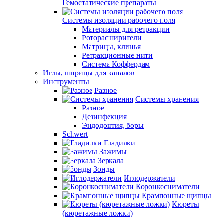
Гемостатические препараты
Системы изоляции рабочего поля
Материалы для ретракции
Роторасширители
Матрицы, клинья
Ретракционные нити
Система Коффердам
Иглы, шприцы для каналов
Инструменты
Разное
Системы хранения
Разное
Дезинфекция
Эндодонтия, боры
Schwert
Гладилки
Зажимы
Зеркала
Зонды
Иглодержатели
Коронкосниматели
Крампонные щипцы
Кюреты
(кюретажные ложки)