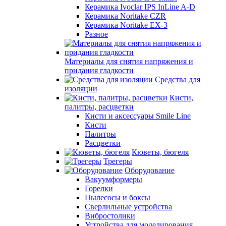
Керамика Ivoclar IPS InLine A-D
Керамика Noritake CZR
Керамика Noritake EX-3
Разное
Материалы для снятия напряжения и
придания гладкости
Средства для
изоляции
Кисти,
палитры, расцветки
Кисти и аксессуары Smile Line
Кисти
Палитры
Расцветки
Кюветы, бюгеля
Трегеры
Оборудование
Вакуумформеры
Горелки
Пылесосы и боксы
Сверлильные устройства
Вибростолики
Устройства для моделирования