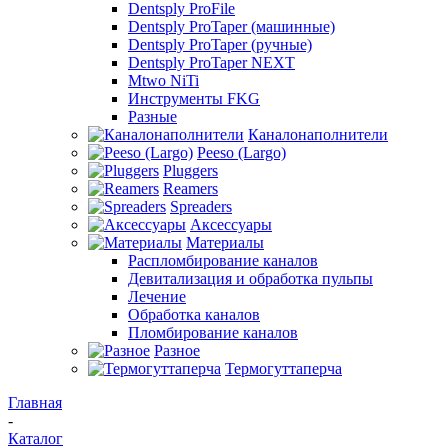
Dentsply ProFile
Dentsply ProTaper (машинные)
Dentsply ProTaper (ручные)
Dentsply ProTaper NEXT
Mtwo NiTi
Инструменты FKG
Разные
Каналонаполнители
Peeso (Largo)
Pluggers
Reamers
Spreaders
Аксессуары
Материалы
Распломбирование каналов
Девитализация и обработка пульпы
Лечение
Обработка каналов
Пломбирование каналов
Разное
Термогуттаперча
Главная
-
Каталог