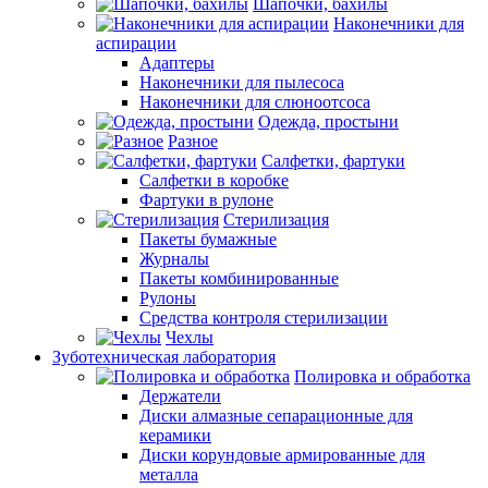
Шапочки, бахилы
Наконечники для
аспирации
Адаптеры
Наконечники для пылесоса
Наконечники для слюноотсоса
Одежда, простыни
Разное
Салфетки, фартуки
Салфетки в коробке
Фартуки в рулоне
Стерилизация
Пакеты бумажные
Журналы
Пакеты комбинированные
Рулоны
Средства контроля стерилизации
Чехлы
Зуботехническая лаборатория
Полировка и обработка
Держатели
Диски алмазные сепарационные для
керамики
Диски корундовые армированные для
металла