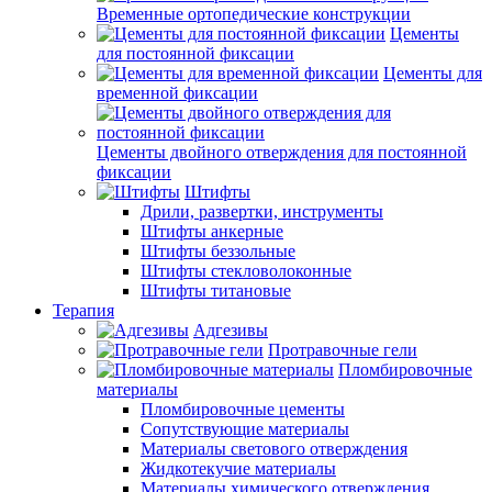
Временные ортопедические конструкции
Цементы
для постоянной фиксации
Цементы для
временной фиксации
Цементы двойного отверждения для постоянной
фиксации
Штифты
Дрили, развертки, инструменты
Штифты анкерные
Штифты беззольные
Штифты стекловолоконные
Штифты титановые
Терапия
Адгезивы
Протравочные гели
Пломбировочные
материалы
Пломбировочные цементы
Сопутствующие материалы
Материалы светового отверждения
Жидкотекучие материалы
Материалы химического отверждения