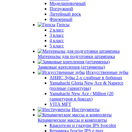
Моделировочный
Погружной
Литейный воск
Фрезерный
Гипсы
2 класс
3 класс
4 класс
5 класс
Материалы для подготовки штампика
Замковые крепления (аттачмены)
Искусственные зубы
АНИС Зубы 2-х слойные в бобинах
Yamahachi Gloria New Ace & Naperce
(полные гарнитуры)
Yamahachi New Ace / Million (20
гарнитуров в боксах)
VITA MFT
Инструменты
Керамические массы и композиты
Красители и глазури IPS Ivocolor
Керамика Ivoclar IPS e.max