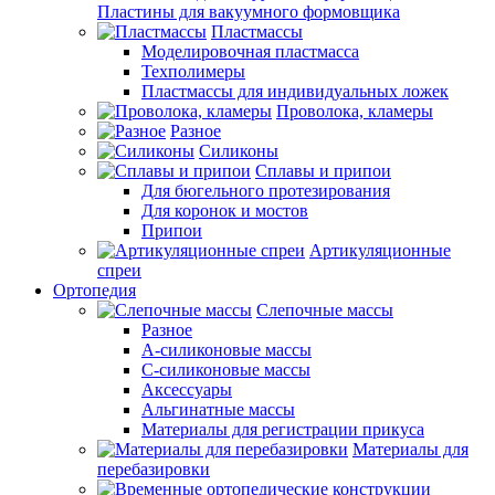
Пластины для вакуумного формовщика
Пластмассы
Моделировочная пластмасса
Техполимеры
Пластмассы для индивидуальных ложек
Проволока, кламеры
Разное
Силиконы
Сплавы и припои
Для бюгельного протезирования
Для коронок и мостов
Припои
Артикуляционные
спреи
Ортопедия
Слепочные массы
Разное
А-силиконовые массы
С-силиконовые массы
Аксессуары
Альгинатные массы
Материалы для регистрации прикуса
Материалы для
перебазировки