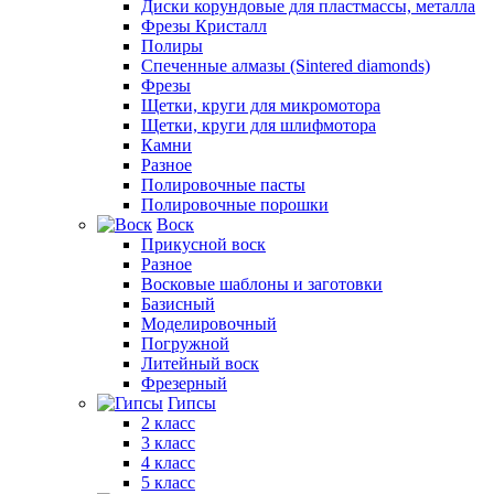
Диски корундовые для пластмассы, металла
Фрезы Кристалл
Полиры
Спеченные алмазы (Sintered diamonds)
Фрезы
Щетки, круги для микромотора
Щетки, круги для шлифмотора
Камни
Разное
Полировочные пасты
Полировочные порошки
Воск
Прикусной воск
Разное
Восковые шаблоны и заготовки
Базисный
Моделировочный
Погружной
Литейный воск
Фрезерный
Гипсы
2 класс
3 класс
4 класс
5 класс