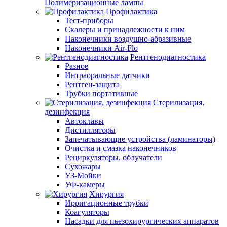
Полимеризационные лампы
Профилактика
Тест-приборы
Скалеры и принадлежности к ним
Наконечники воздушно-абразивные
Наконечники Air-Flo
Рентгенодиагностика
Разное
Интраоральные датчики
Рентген-защита
Трубки портативные
Стерилизация,
дезинфекция
Автоклавы
Дистилляторы
Запечатывающие устройства (ламинаторы)
Очистка и смазка наконечников
Рециркуляторы, облучатели
Сухожары
УЗ-Мойки
УФ-камеры
Хирургия
Ирригационные трубки
Коагуляторы
Насадки для пьезохирургических аппаратов