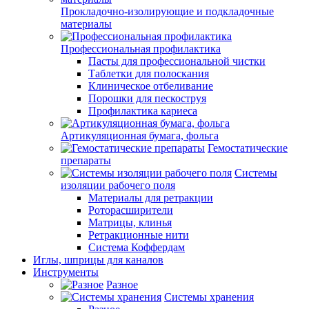
Прокладочно-изолирующие и подкладочные
материалы
Профессиональная профилактика
Пасты для профессиональной чистки
Таблетки для полоскания
Клиническое отбеливание
Порошки для пескоструя
Профилактика кариеса
Артикуляционная бумага, фольга
Гемостатические
препараты
Системы
изоляции рабочего поля
Материалы для ретракции
Роторасширители
Матрицы, клинья
Ретракционные нити
Система Коффердам
Иглы, шприцы для каналов
Инструменты
Разное
Системы хранения