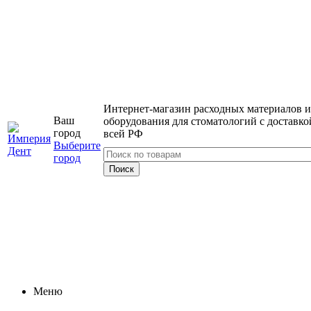
Интернет-магазин расходных материалов и
Ваш
оборудования для стоматологий с доставко
город
всей РФ
Выберите
город
Меню