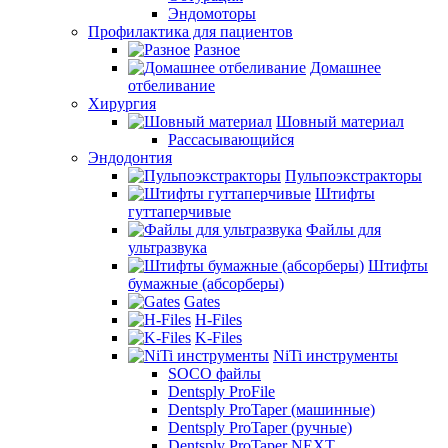
Эндомоторы
Профилактика для пациентов
Разное
Домашнее
отбеливание
Хирургия
Шовный материал
Рассасывающийся
Эндодонтия
Пульпоэкстракторы
Штифты
гуттаперчивые
Файлы для
ультразвука
Штифты
бумажные (абсорберы)
Gates
H-Files
K-Files
NiTi инструменты
SOCO файлы
Dentsply ProFile
Dentsply ProTaper (машинные)
Dentsply ProTaper (ручные)
Dentsply ProTaper NEXT