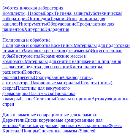
-
Зуботехническая лаборатория
Комплекты, Наборы
Боры
Гигиена, защита
Зуботехническая
лаборатория
Ортопедия
Терапия
Иглы, шприцы для
каналов
Инструменты
Оборудование
Профилактика для
пациентов
Хирургия
Эндодонтия
-
Полировка и обработка
Полировка и обработка
Воск
Гипсы
Материалы для подготовки
штампика
Замковые крепления (аттачмены)
Искусственные
зубы
Инструменты
Керамические массы и
композиты
Материалы для снятия напряжения и придания
гладкости
Средства для изоляции
Кисти, палитры,
расцветки
Кюветы,
бюгеля
Трегеры
Оборудование
Окклюдаторы,
артикуляторы
Паковочные материалы
Штифты (пины),
сверла
Пластины для вакуумного
формовщика
Пластмассы
Проволока,
кламеры
Разное
Силиконы
Сплавы и припои
Артикуляционные
спреи
-
Диски алмазные сепарационные для керамики
Держатели
Диски корундовые армированные для
металла
Диски корундовые для пластмассы, металла
Фрезы
Кристалл
Полиры
Спеченные алмазы (Sintered