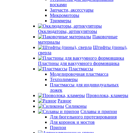
восками
Запчасти, аксессуары
Микромоторы
Триммеры
Окклюдаторы, артикуляторы
Паковочные
материалы
Штифты (пины),
сверла
Пластины для вакуумного формовщика
Пластмассы
Моделировочная пластмасса
Техполимеры
Пластмассы для индивидуальных
ложек
Проволока, кламеры
Разное
Силиконы
Сплавы и припои
Для бюгельного протезирования
Для коронок и мостов
Припои