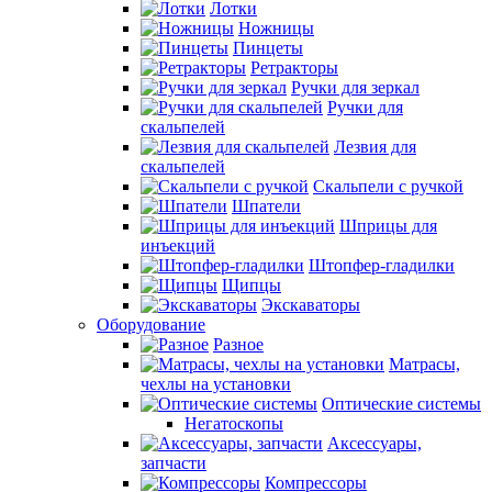
Лотки
Ножницы
Пинцеты
Ретракторы
Ручки для зеркал
Ручки для
скальпелей
Лезвия для
скальпелей
Скальпели с ручкой
Шпатели
Шприцы для
инъекций
Штопфер-гладилки
Щипцы
Экскаваторы
Оборудование
Разное
Матрасы,
чехлы на установки
Оптические системы
Негатоскопы
Аксессуары,
запчасти
Компрессоры