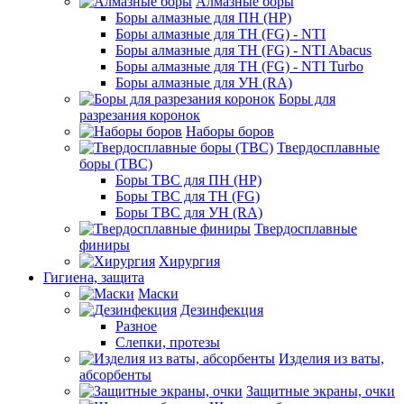
Алмазные боры
Боры алмазные для ПН (HP)
Боры алмазные для ТН (FG) - NTI
Боры алмазные для ТН (FG) - NTI Abacus
Боры алмазные для ТН (FG) - NTI Turbo
Боры алмазные для УН (RA)
Боры для
разрезания коронок
Наборы боров
Твердосплавные
боры (ТВС)
Боры ТВС для ПН (HP)
Боры ТВС для ТН (FG)
Боры ТВС для УН (RA)
Твердосплавные
финиры
Хирургия
Гигиена, защита
Маски
Дезинфекция
Разное
Слепки, протезы
Изделия из ваты,
абсорбенты
Защитные экраны, очки