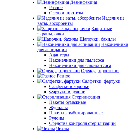
Дезинфекция
Разное
Слепки, протезы
Изделия из
ваты, абсорбенты
Защитные
экраны, очки
Шапочки, бахилы
Наконечники
для аспирации
Адаптеры
Наконечники для пылесоса
Наконечники для слюноотсоса
Одежда, простыни
Разное
Салфетки, фартуки
Салфетки в коробке
Фартуки в рулоне
Стерилизация
Пакеты бумажные
Журналы
Пакеты комбинированные
Рулоны
Средства контроля стерилизации
Чехлы