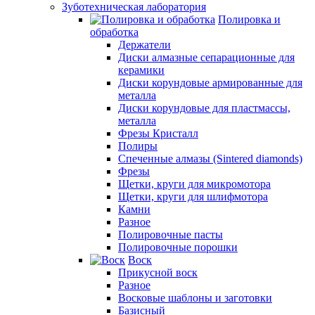
Зуботехническая лаборатория
Полировка и
обработка
Держатели
Диски алмазные сепарационные для
керамики
Диски корундовые армированные для
металла
Диски корундовые для пластмассы,
металла
Фрезы Кристалл
Полиры
Спеченные алмазы (Sintered diamonds)
Фрезы
Щетки, круги для микромотора
Щетки, круги для шлифмотора
Камни
Разное
Полировочные пасты
Полировочные порошки
Воск
Прикусной воск
Разное
Восковые шаблоны и заготовки
Базисный