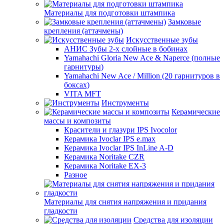
Материалы для подготовки штампика
Замковые
крепления (аттачмены)
Искусственные зубы
АНИС Зубы 2-х слойные в бобинах
Yamahachi Gloria New Ace & Naperce (полные
гарнитуры)
Yamahachi New Ace / Million (20 гарнитуров в
боксах)
VITA MFT
Инструменты
Керамические
массы и композиты
Красители и глазури IPS Ivocolor
Керамика Ivoclar IPS e.max
Керамика Ivoclar IPS InLine A-D
Керамика Noritake CZR
Керамика Noritake EX-3
Разное
Материалы для снятия напряжения и придания
гладкости
Средства для изоляции