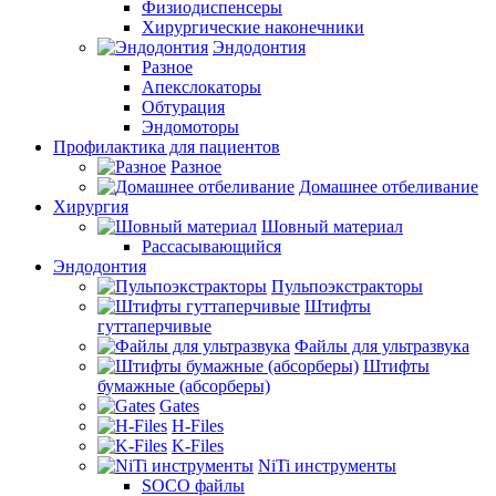
Физиодиспенсеры
Хирургические наконечники
Эндодонтия
Разное
Апекслокаторы
Обтурация
Эндомоторы
Профилактика для пациентов
Разное
Домашнее отбеливание
Хирургия
Шовный материал
Рассасывающийся
Эндодонтия
Пульпоэкстракторы
Штифты
гуттаперчивые
Файлы для ультразвука
Штифты
бумажные (абсорберы)
Gates
H-Files
K-Files
NiTi инструменты
SOCO файлы